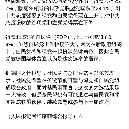
组阁艰难。社民党仅以微弱优势胜出，得票只有25.
7%，默克尔领导的执政党联盟党猛跌至24.1%。对
中共态度强硬的绿党和自民党得票在上升，对中共
态度暧昧的选项党和左翼党得票在下降。

得票11.5%的自民党（FDP），比上次增加了0.
8%。虽然自民党上升幅度不大，因为在新政府组阁
中，自民党将和绿党一起扮演关键角色，因此自民
党被德国媒体普遍认为是这次选举的赢家。

据德国之音报导，社民党与总理候选人舒尔茨表
示，社民党希望在圣诞节前可望与绿党和自民党组
成联合政府。而对基民盟而言，这次的大选结果是
一大挫败，但是基民盟仍有可能透过与自民党和绿
党组成联盟伙伴，继续领导或参与下一届政府。
