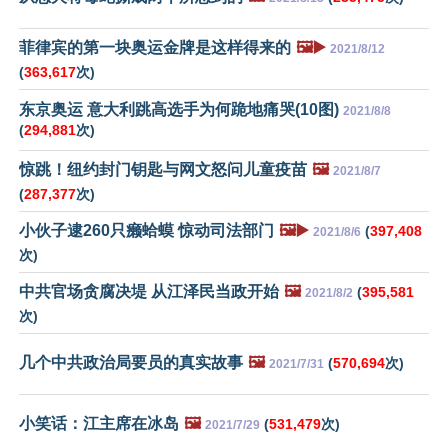
菲律宾的第一块奥运金牌是这样得来的
🖼️▶️
2021/8/12
(
363,617
次)
东京奥运 意大利跳高选手为何跪地痛哭(10图)
2021/8/8
(
294,881
次)
惊跳！纽约封门钥匙与网文怒问儿童疫苗
🖼️
2021/8/7
(
287,377
次)
小伙子逮260只癞蛤蟆 惊动司法部门
🖼️▶️
(
397,408
2021/8/6
次)
中共官场贪腐决堤 从江泽民当政开始
🖼️
(
395,581
2021/8/2
次)
几个中共政治局要员的真实故事
🖼️
(
570,694
次)
2021/7/31
小笑话：江主席在冰岛
🖼️
(
531,479
次)
2021/7/29