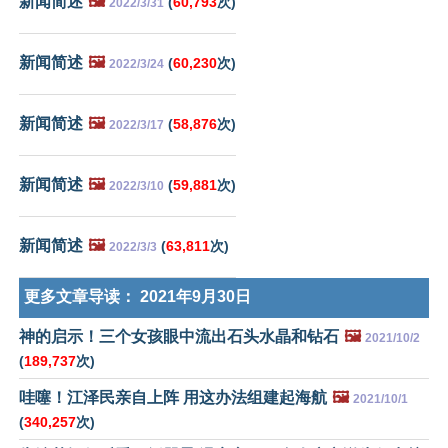
新闻简述
🖼️
(
60,793
次)
2022/3/31
新闻简述
🖼️
(
60,230
次)
2022/3/24
新闻简述
🖼️
(
58,876
次)
2022/3/17
新闻简述
🖼️
(
59,881
次)
2022/3/10
新闻简述
🖼️
(
63,811
次)
2022/3/3
更多文章导读：
2021年9月30日
神的启示！三个女孩眼中流出石头水晶和钻石
🖼️
2021/10/2
(
189,737
次)
哇噻！江泽民亲自上阵 用这办法组建起海航
🖼️
2021/10/1
(
340,257
次)