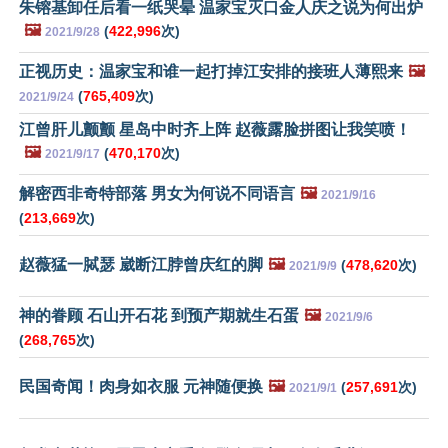
朱镕基卸任后看一纸哭晕 温家宝灭口金人庆之说为何出炉
🖼️
(
422,996
次)
2021/9/28
正视历史：温家宝和谁一起打掉江安排的接班人薄熙来
🖼️
(
765,409
次)
2021/9/24
江曾肝儿颤颤 星岛中时齐上阵 赵薇露脸拼图让我笑喷！
🖼️
(
470,170
次)
2021/9/17
解密西非奇特部落 男女为何说不同语言
🖼️
2021/9/16
(
213,669
次)
赵薇猛一脦瑟 崴断江脖曾庆红的脚
🖼️
(
478,620
次)
2021/9/9
神的眷顾 石山开石花 到预产期就生石蛋
🖼️
2021/9/6
(
268,765
次)
民国奇闻！肉身如衣服 元神随便换
🖼️
(
257,691
次)
2021/9/1