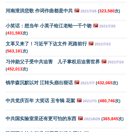
河南泄洪悲歌 作词作曲都是中共
🖼️
(
323,580
次)
2021/7/26
小笑话：想当年 小英子给江老蛤一千个吻
🖼️
2021/7/20
(
431,583
次)
文革又来了！习近平下达文件 死路前行
🖼️
2021/7/15
(
563,181
次)
习仲勋父子受中共迫害 儿子掌权后迫害世界
🖼️
2021/7/10
(
452,013
次)
钱学森沉默以对 江转头崩出狠话
🖼️
(
432,065
次)
2021/7/7
中共党庆百年 大笑话 丑专辑 花絮
🖼️
(
480,746
次)
2021/7/1
中共国实验室里还有更可怕的东西
🖼️
(
365,845
次)
2021/6/29