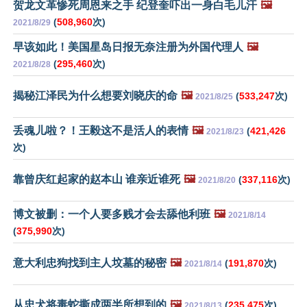
贺龙文革惨死周恩来之手 纪登奎吓出一身白毛儿汗
🖼️
(
508,960
次)
2021/8/29
早该如此！美国星岛日报无奈注册为外国代理人
🖼️
(
295,460
次)
2021/8/28
揭秘江泽民为什么想要刘晓庆的命
🖼️
(
533,247
次)
2021/8/25
丢魂儿啦？！王毅这不是活人的表情
🖼️
(
421,426
2021/8/23
次)
靠曾庆红起家的赵本山 谁亲近谁死
🖼️
(
337,116
次)
2021/8/20
博文被删：一个人要多贱才会去舔他利班
🖼️
2021/8/14
(
375,990
次)
意大利忠狗找到主人坟墓的秘密
🖼️
(
191,870
次)
2021/8/14
从忠犬将毒蛇撕成两半所想到的
🖼️
(
235,475
次)
2021/8/13