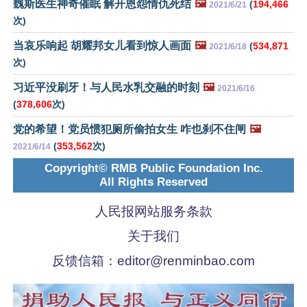
魏斯医生神奇催眠 解开恩怨情仇死结
🖼️
(
194,466
2021/6/21
次)
当哀乐响起 胡耀邦女儿看到惊人画面
🖼️
(
534,871
2021/6/18
次)
习近平没刷牙！与人民水乳交融的时刻
🖼️
2021/6/16
(
378,606
次)
党的希望！党员惯犯厕所偷拍女生 咋也刹不住闸
🖼️
(
353,562
次)
2021/6/14
Copyright© RMB Public Foundation Inc.
All Rights Reserved
人民报网站服务条款
关于我们
反馈信箱：
editor@renminbao.com