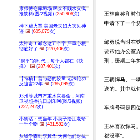
康师傅仓库坍塌 民众不顾水灾疯
王林自称和时任
抢饮料(图/2视频) (
250,906
次)
申请下了一个货
神下避火罩 美国老夫妇火灾见神
迹
🖼️
(
695,079
次)
邹勇说当时在
太神奇！诚念这五个字 严重心梗
彻底好了
🖼️
(
270,406
次)
要帮他办公室弄
刑，缓期二年执
“躺平”的时代，每个人都在《抉
择》
🖼️
(
287,401
次)
【特稿】善与恶的较量 记法轮功
三辆悍马、一
反迫害22年
🖼️
(
265,099
次)
送的。其中就包
郑州等城市严重水灾要命，河南
卫视照播抗日剧乐呵(图/3视频)
(
227,242
次)
车牌号码是四位
小笑话：想当年 小英子给江老蛤
一千个吻
🖼️
(
431,582
次)
王林喜欢悍马。
都没事”。

从钱学森到李其华 为何他们对抗