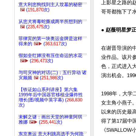
上影星之路的
意大利忠狗找到主人坟墓的秘密
🖼️
(
191,870
次)
哥哥都拖下了水
从忠犬将毒蛇撕成两半所想到的
🖼️
(
235,475
次)
● 赵薇明星梦
菲律宾的第一块奥运金牌是这样
得来的
🖼️▶️
(
363,617
次)
在谢晋导演的
假如全红婵没有压住命运的水花
业作品。该片
🖼️▶️
(
296,473
次)
色，正式进入
与司灾神的对话(二)：五行异动 诸
演出机会。19
灾频频
🖼️
(
251,986
次)
【铁证如山系列讲座】第六集
1998年，大
1999年后中国器官移植业爆炸性
增长(图/视频中英字幕) (
268,830
女主角小燕子。
次)
以来的历史最
未解之谜：画出天堂的神童阿琪
得了第17届中
雅娜
🖼️▶️
(
255,441
次)
《SWALLO
东京奥运 意大利跳高选手为何跪