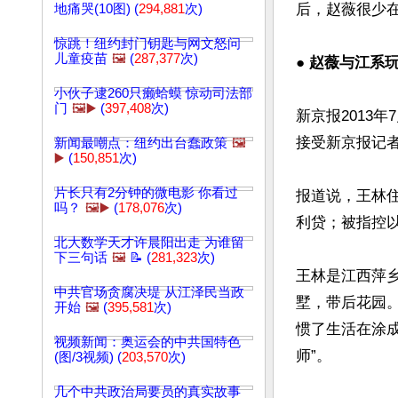
后，赵薇很少
地痛哭(10图) (
294,881
次)
惊跳！纽约封门钥匙与网文怒问
儿童疫苗
🖼️
(
287,377
次)
● 赵薇与江系
小伙子逮260只癞蛤蟆 惊动司法部
门
🖼️▶️
(
397,408
次)
新京报2013
接受新京报记者
新闻最嘲点：纽约出台蠢政策
🖼️
▶️
(
150,851
次)
片长只有2分钟的微电影 你看过
报道说，王林
吗？
🖼️▶️
(
178,076
次)
利贷；被指控以
北大数学天才许晨阳出走 为谁留
下三句话
🖼️
📝 (
281,323
次)
王林是江西萍
中共官场贪腐决堤 从江泽民当政
墅，带后花园
开始
🖼️
(
395,581
次)
惯了生活在涂
视频新闻：奥运会的中共国特色
师”。

(图/3视频) (
203,570
次)
几个中共政治局要员的真实故事