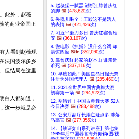
5. 赵薇猛一脦瑟 崴断江脖曾庆红
的脚
🖼️
(
478,620
次)
态。此外，赵薇
6. 丢魂儿啦？！王毅这不是活人
赵薇的商业帝国正
的表情
🖼️
(
421,426
次)
7. 习近平磨刀多日 曾庆红寝食难
安
🖼️
(
363,167
次)
8. 微电影《抓捕》没什么台词 却
，有人看到赵薇现
震惊四座
🖼️▶️
(
352,090
次)
9. 靠曾庆红起家的赵本山 谁亲近
在法国波尔多乡
谁死
🖼️
(
337,116
次)
。但结局在这里
10. 早该如此！美国星岛日报无奈
注册为外国代理人
🖼️
(
295,460
次)
11. 2021全世界中国古典舞大赛
初赛第一场
🖼️
(
294,922
次)
明白人都知道，
12. 别错过！中国古典舞大赛 52人
今日决赛
🖼️
(
283,488
次)
，这一步就是必
13. 公安厅副厅长溺亡疑点多 涉落
马高官
🖼️
(
277,355
次)
14. 【铁证如山系列讲座】第七集
1999年后中国器官海外倾销(图/视
频中英字幕) (
274,929
次)