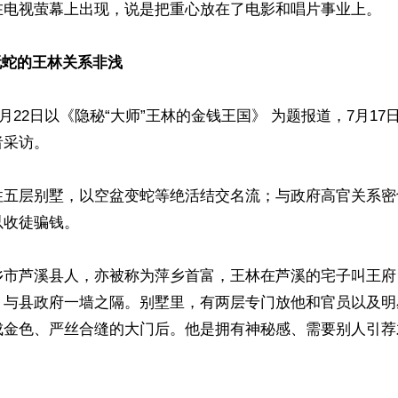
在电视萤幕上出现，说是把重心放在了电影和唱片事业上。

玩蛇的王林关系非浅
年7月22日以《隐秘“大师”王林的金钱王国》 为题报道，7月1
采访。

住五层别墅，以空盆变蛇等绝活结交名流；与政府高官关系密
收徒骗钱。

乡市芦溪县人，亦被称为萍乡首富，王林在芦溪的宅子叫王府
。与县政府一墙之隔。别墅里，有两层专门放他和官员以及明
成金色、严丝合缝的大门后。他是拥有神秘感、需要别人引荐