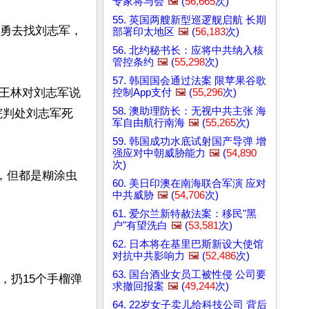
专家将与会
🖼️
(
56,665
次)
55. 英国两艘新型巡逻舰启航 长期
邹勇去找刘志军，
部署印太地区
🖼️
(
56,183
次)
56. 北约秘书长：应将中共纳入核
管控条约
🖼️
(
55,298
次)
57. 韩国国会通过法案 限苹果谷歌
王林对刘志军说
控制App支付
🖼️
(
55,296
次)
58. 澳助理防长：无视中共主张 海
院判处刘志军死
军自由航行南海
🖼️
(
55,265
次)
59. 韩国成功水底试射国产导弹 增
强应对中朝威胁能力
🖼️
(
54,890
次)
，但都是糊涂虫
60. 美日印澳在南海联合军演 应对
中共威胁
🖼️
(
54,706
次)
61. 爱尔兰新特赦法案：移民"黑
户"有望洗白
🖼️
(
53,581
次)
62. 日本将在基里巴斯新设大使馆
对抗中共影响力
🖼️
(
52,486
次)
63. 国台酒业女员工被性侵 公司要
，扔15个手榴弹
求撤回报案
🖼️
(
49,244
次)
64. 22岁女子卖儿给科技公司 背后