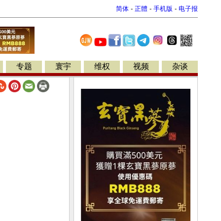
简体
-
正體
-
手机版
-
电子报
专题
寰宇
维权
视频
杂谈