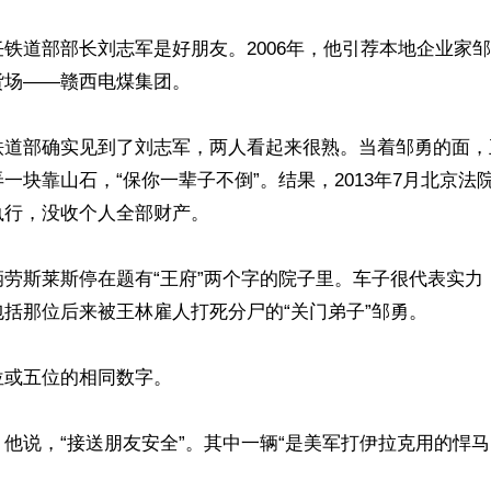
铁道部部长刘志军是好朋友。2006年，他引荐本地企业家
场——赣西电煤集团。

铁道部确实见到了刘志军，两人看起来很熟。当着邹勇的面，
一块靠山石，“保你一辈子不倒”。结果，2013年7月北京法
行，没收个人全部财产。 

辆劳斯莱斯停在题有“王府”两个字的院子里。车子很代表实力
括那位后来被王林雇人打死分尸的“关门弟子”邹勇。

或五位的相同数字。

他说，“接送朋友安全”。其中一辆“是美军打伊拉克用的悍马