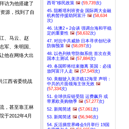
西哥"移民政策
🖼️
(
59,739
次)
拜访为他搭建了
45. 阻断塔利班资金 国际两大金融
合资源，找到了自
机构暂停援助阿富汗
🖼️
(
58,634
次)
46. 法澳2＋2会谈 强调台海和平稳
定的重要性
🖼️
(
58,632
次)
江、马云、赵
47. 对抗中共威胁 日本寻求创纪录
防御预算
🖼️
(
58,097
次)
志军、朱明国、
48. 以色列铁穹防御系统 首次在美
让他在网络大出
国本土测试
🖼️
(
57,884
次)
49. 各国即将结束撤离 英国：必须
放阿富汗人走
🖼️
(
57,549
次)
50. 美舰驶入美济礁12海里 声明：
共江西省委统战
中共的片面领海主张无效
🖼️
(
57,334
次)
51. 全球供应链受阻 运费飙升 或
带累欧美购物季
🖼️
(
57,277
次)
流，甚至靠王林
52. 新闻简述
🖼️
(
57,061
次)
2012年4月
53. 新闻简述
🖼️
(
56,946
次)
54. 反活摘世界峰会9月举行 19国