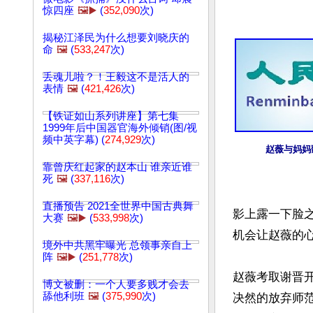
惊四座
🖼️▶️
(
352,090
次)
揭秘江泽民为什么想要刘晓庆的
命
🖼️
(
533,247
次)
丢魂儿啦？！王毅这不是活人的
表情
🖼️
(
421,426
次)
【铁证如山系列讲座】第七集
1999年后中国器官海外倾销(图/视
频中英字幕) (
274,929
次)
赵薇与妈妈
靠曾庆红起家的赵本山 谁亲近谁
死
🖼️
(
337,116
次)
直播预告 2021全世界中国古典舞
影上露一下脸
大赛
🖼️▶️
(
533,998
次)
机会让赵薇的
境外中共黑牢曝光 总领事亲自上
阵
🖼️▶️
(
251,778
次)
赵薇考取谢晋
博文被删：一个人要多贱才会去
舔他利班
🖼️
(
375,990
次)
决然的放弃师