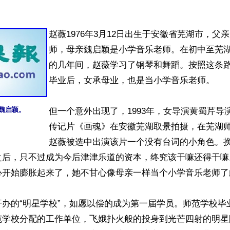
赵薇1976年3月12日出生于安徽省芜湖市，父
师，母亲魏启颖是小学音乐老师。在初中至芜
的几年间，赵薇学习了钢琴和舞蹈。按照这条
毕业后，女承母业，也是当小学音乐老师。

魏启颖。
但一个意外出现了，1993年，女导演黄蜀芹导
传记片《画魂》在安徽芜湖取景拍摄，在芜湖
赵薇被选中出演该片一个没有台词的小角色。
之后，只不过成为今后津津乐道的资本，终究该干嘛还得干嘛
心开始膨胀起来了，她不甘心像母亲一样当个小学音乐老师了此
开办的“明星学校”，如愿以偿的成为第一届学员。师范学校毕
范学校分配的工作单位，飞娥扑火般的投身到光芒四射的明星