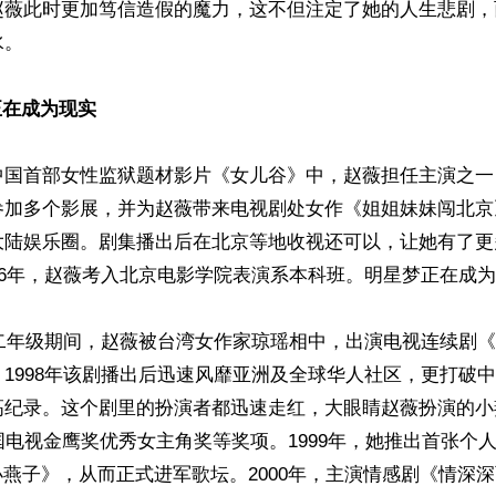
赵薇此时更加笃信造假的魔力，这不但注定了她的人生悲剧，
。

正在成为现实
中国首部女性监狱题材影片《女儿谷》中，赵薇担任主演之一
参加多个影展，并为赵薇带来电视剧处女作《姐姐妹妹闯北京
大陆娱乐圈。剧集播出后在北京等地收视还可以，让她有了更
96年，赵薇考入北京电影学院表演系本科班。明星梦正在成为
学二年级期间，赵薇被台湾女作家琼瑶相中，出演电视连续剧
1998年该剧播出后迅速风靡亚洲及全球华人社区，更打破
高纪录。这个剧里的扮演者都迅速走红，大眼睛赵薇扮演的小
国电视金鹰奖优秀女主角奖等奖项。1999年，她推出首张个
W小燕子》，从而正式进军歌坛。2000年，主演情感剧《情深