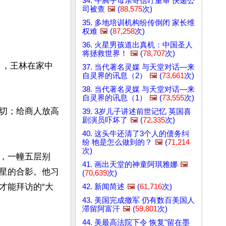
34. 牛腾宇母亲寄信吁重审 快递公
司被查
🖼️
(
88,575
次)
35. 多地培训机构纷传倒闭 家长维
权难
🖼️
(
87,258
次)
36. 火星男孩道出真机：中国圣人
将拯救世界！
🖼️
(
78,707
次)
7日，王林在家中
37. 当代著名灵媒 与天堂对话—来
自灵界的讯息（2）
🖼️
(
73,661
次)
38. 当代著名灵媒 与天堂对话—来
自灵界的讯息（1）
🖼️
(
73,555
次)
切；给商人放高
39. 3岁儿子讲述前世记忆 英国喜
剧演员吓坏了
🖼️
(
72,335
次)
40. 这头牛还清了3个人的债务纠
纷 牠是怎么做到的？
🖼️
(
71,214
次)
，一幢五层别
41. 画出天堂的神童阿琪雅娜
🖼️
星的合影。他习
(
70,639
次)
才能拜访的“大
42. 新闻简述
🖼️
(
61,716
次)
43. 美国完成撤军 仍有数百美国人
滞留阿富汗
🖼️
(
59,801
次)
44. 美最高法院下令 恢复"留在墨