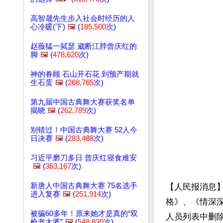
高智晟先生步入社会时经历的人
心冷暖(下)
🖼️
(
185,500
次)
赵薇猛一脦瑟 崴断江脖曾庆红的
脚
🖼️
(
478,620
次)
神的眷顾 石山开石花 到预产期就
生石蛋
🖼️
(
268,765
次)
第九届中国古典舞大赛获奖名单
揭晓
🖼️
(
262,789
次)
别错过！中国古典舞大赛 52人今
日决赛
🖼️
(
283,488
次)
习近平磨刀多日 曾庆红寝食难安
🖼️
(
363,167
次)
新唐人中国古典舞大赛 75名选手
【人民报消息】
进入复赛
🖼️
(
251,914
次)
格》、《情深
被骗60多年！原来她才是真的“双
人员列表中删除
枪老太婆”
🖼️
(
548,830
次)