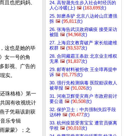
而且也把妈妈、
24. 高智晟先生步入社会时经历的
人心冷暖(上)
🖼️
(
163,699
次)
25. 卸磨杀驴 北京八达岭山庄遭强
拆
🖼️
(
95,811
次)
26. 张海告武汉政府瞒疫 接受采访
被阻
🖼️
(
94,968
次)
27. 上海启文教育破产 家长组建维
，这也是她的毕
权群
🖼️
(
93,537
次)
28. 合同藏霸王条款 北京业主维权
》女一号的角
无果
🖼️
(
91,837
次)
多影视、广告的
29. 邮寄材料被拒收 王全璋再提申
诉
🖼️
(
91,775
次)
现实。

30. 强行先检测病毒 医院贻误救人
被举报
🖼️
(
91,026
次)
《还珠格格》第一
31. 河南卫辉受灾商户 市政府前讨
要公道
🖼️
(
90,508
次)
中共国有收视统计
32. 保护卫士：中共强制失踪手段
燕子凭藉该剧获
达6种
🖼️
(
90,477
次)
人音乐专辑
33. 杭州疫苗受害宝宝 遭官员驱离
学校
🖼️
(
90,010
次)
深雨蒙蒙》；之