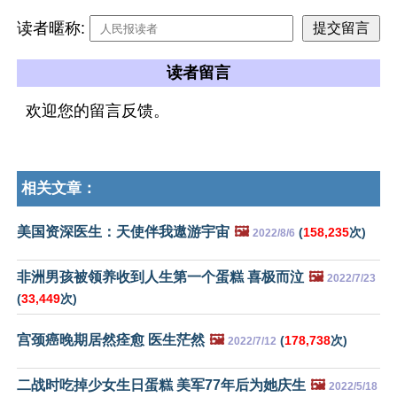
读者暱称:
读者留言
欢迎您的留言反馈。
相关文章：
美国资深医生：天使伴我遨游宇宙
🖼️
(
158,235
次)
2022/8/6
非洲男孩被领养收到人生第一个蛋糕 喜极而泣
🖼️
2022/7/23
(
33,449
次)
宫颈癌晚期居然痊愈 医生茫然
🖼️
(
178,738
次)
2022/7/12
二战时吃掉少女生日蛋糕 美军77年后为她庆生
🖼️
2022/5/18