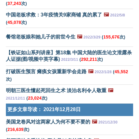
(
37,243
次)
中国老板求救：3年疫情关9家商铺 真的累了
🖼️
2022/5/8
(
45,078
次)
餐馆老板娘和她儿子的前世今生
🖼️
(
155,676
次)
2022/3/29
【铁证如山系列讲座】第18集 中国大陆的医生论文泄露杀
人证据(图/视频中英字幕)
(
292,211
次)
2022/3/11
打破医生预言 瘫痪女孩重新学会走路
🖼️
(
45,552
2022/1/28
次)
明朝三医生懂起死回生之术 淡泊名利令人敬重
🖼️
(
23,024
次)
2021/12/11
更多文章导读：
2021年12月28日
美国龙卷风对这两家人为何不要不要的
🖼️
2021/12/30
(
216,639
次)