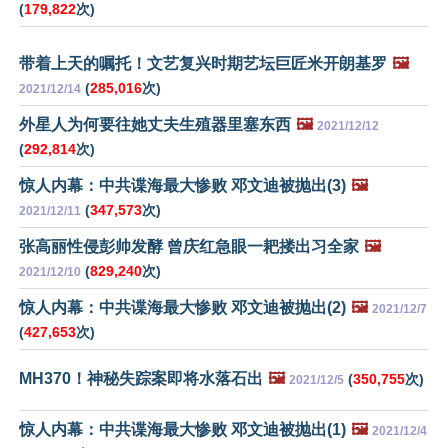
(
179,822
次)
带着上天的嘱托！文艺复兴时期艺坛巨匠米开朗基罗
🖼️
(
285,016
次)
2021/12/14
外星人为何要往她丈夫生殖器里塞东西
🖼️
2021/12/12
(
292,814
次)
惊人内幕：中共谍海最大惨败 邓文迪被抛出(3)
🖼️
(
347,573
次)
2021/12/11
张高丽性侵彭帅发酵 曾庆红急眼一耙搂出习全家
🖼️
(
829,240
次)
2021/12/10
惊人内幕：中共谍海最大惨败 邓文迪被抛出(2)
🖼️
2021/12/7
(
427,653
次)
MH370！神秘失踪案即将水落石出
🖼️
(
350,755
次)
2021/12/5
惊人内幕：中共谍海最大惨败 邓文迪被抛出(1)
🖼️
2021/12/4