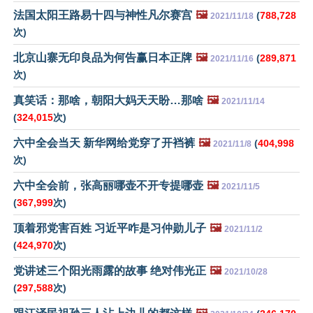
法国太阳王路易十四与神性凡尔赛宫
🖼️
(
788,728
2021/11/18
次)
北京山寨无印良品为何告赢日本正牌
🖼️
(
289,871
2021/11/16
次)
真笑话：那啥，朝阳大妈天天盼…那啥
🖼️
2021/11/14
(
324,015
次)
六中全会当天 新华网给党穿了开裆裤
🖼️
(
404,998
2021/11/8
次)
六中全会前，张高丽哪壶不开专提哪壶
🖼️
2021/11/5
(
367,999
次)
顶着邪党害百姓 习近平咋是习仲勋儿子
🖼️
2021/11/2
(
424,970
次)
党讲述三个阳光雨露的故事 绝对伟光正
🖼️
2021/10/28
(
297,588
次)