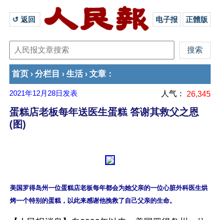
↺ 返回 
电子报
正體版
首页
分栏目
生活
文章
›
›
›
：
2021年12月28日
发表
人气：
26,345
蛋糕店老板每年送医生蛋糕 答谢其救父之恩
(图)
美国罗得岛州一位蛋糕店老板每年都会为她父亲的一位心脏外科医生烘