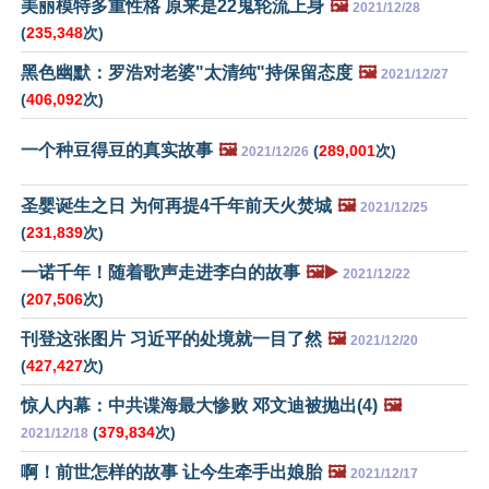
美丽模特多重性格 原来是22鬼轮流上身
🖼️
2021/12/28
(
235,348
次)
黑色幽默：罗浩对老婆"太清纯"持保留态度
🖼️
2021/12/27
(
406,092
次)
一个种豆得豆的真实故事
🖼️
(
289,001
次)
2021/12/26
圣婴诞生之日 为何再提4千年前天火焚城
🖼️
2021/12/25
(
231,839
次)
一诺千年！随着歌声走进李白的故事
🖼️▶️
2021/12/22
(
207,506
次)
刊登这张图片 习近平的处境就一目了然
🖼️
2021/12/20
(
427,427
次)
惊人内幕：中共谍海最大惨败 邓文迪被抛出(4)
🖼️
(
379,834
次)
2021/12/18
啊！前世怎样的故事 让今生牵手出娘胎
🖼️
2021/12/17