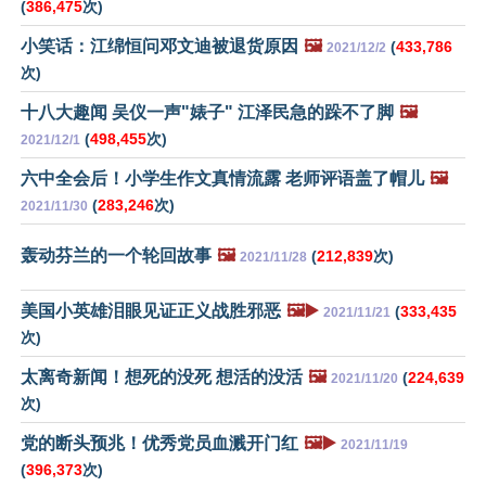
(
386,475
次)
小笑话：江绵恒问邓文迪被退货原因
🖼️
(
433,786
2021/12/2
次)
十八大趣闻 吴仪一声"婊子" 江泽民急的跺不了脚
🖼️
(
498,455
次)
2021/12/1
六中全会后！小学生作文真情流露 老师评语盖了帽儿
🖼️
(
283,246
次)
2021/11/30
轰动芬兰的一个轮回故事
🖼️
(
212,839
次)
2021/11/28
美国小英雄泪眼见证正义战胜邪恶
🖼️▶️
(
333,435
2021/11/21
次)
太离奇新闻！想死的没死 想活的没活
🖼️
(
224,639
2021/11/20
次)
党的断头预兆！优秀党员血溅开门红
🖼️▶️
2021/11/19
(
396,373
次)