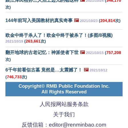
跟江泽民祖孙三人沾上边儿的都这样
🖼️
(
346,170
2021/10/24
次)
144年前写入美国教材的真实奇事
🖼️
(
204,814
次)
2021/10/23
欧金中终于杀人了！欧金中终于被杀了！(多图/8视频)
(
263,661
次)
2021/10/19
翻开地球的古老记忆：神派使者下世
🖼️
(
757,208
2021/10/15
次)
6千年前看似古墓 竟然是…太震撼了！
🖼️
2021/10/12
(
746,733
次)
Copyright© RMB Public Foundation Inc.
All Rights Reserved
人民报网站服务条款
关于我们
反馈信箱：
editor@renminbao.com