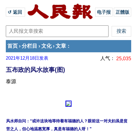
↺ 返回 
电子报
正體版
首页
分栏目
文化
文章
›
›
›
：
2021年12月18日
发表
人气：
25,035
五布政的风水故事(图)
泰源
风水师自问：“或许这块地等待着有福德的人？眼前这一对夫妇虽是贫