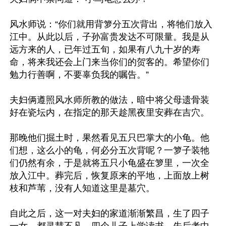
风水师说：“你们就用背箩分五次背出，将牠们放入
江中。从此以后，子孙富贵发达不可限量。我是从
远方来的人，已年过五旬，如果有八九十岁的寿
命，将来我还会上门来当你们的贺客的。希望你们
勉力行善啊，不要辜负我的嘱告。”

夫妇俩遵照风水师所教的做法，暗中将父母遗骨装
好在瓷坛内，在指定的那天趁黑夜里安葬在吉穴。

那晚他们掘土时，果然看见五只巴掌大的小龟。他
们想，这么小的龟，何必分五次背呢？一箩子装牠
们仍然有余，于是就将五只小龟盛在箩里，一次全
放入江中。葬完后，恢复原来的平地，上面放上树
枝和芦苇，没有人知道这里是墓穴。

自此之后，这一对夫妇的家道渐渐繁昌，生了四子