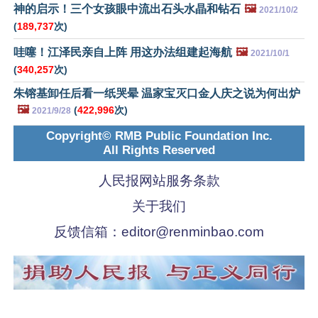
神的启示！三个女孩眼中流出石头水晶和钻石
🖼️
2021/10/2
(
189,737
次)
哇噻！江泽民亲自上阵 用这办法组建起海航
🖼️
2021/10/1
(
340,257
次)
朱镕基卸任后看一纸哭晕 温家宝灭口金人庆之说为何出炉
🖼️
(
422,996
次)
2021/9/28
Copyright© RMB Public Foundation Inc.
All Rights Reserved
人民报网站服务条款
关于我们
反馈信箱：
editor@renminbao.com