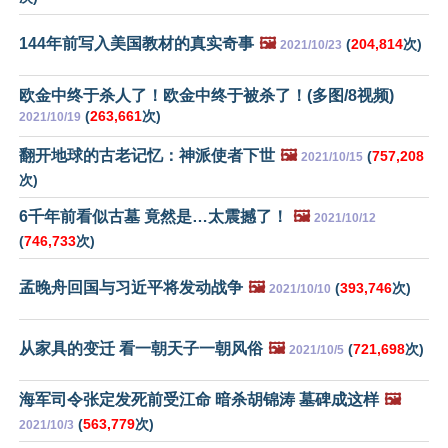
144年前写入美国教材的真实奇事
🖼️
(
204,814
次)
2021/10/23
欧金中终于杀人了！欧金中终于被杀了！(多图/8视频)
(
263,661
次)
2021/10/19
翻开地球的古老记忆：神派使者下世
🖼️
(
757,208
2021/10/15
次)
6千年前看似古墓 竟然是…太震撼了！
🖼️
2021/10/12
(
746,733
次)
孟晚舟回国与习近平将发动战争
🖼️
(
393,746
次)
2021/10/10
从家具的变迁 看一朝天子一朝风俗
🖼️
(
721,698
次)
2021/10/5
海军司令张定发死前受江命 暗杀胡锦涛 墓碑成这样
🖼️
(
563,779
次)
2021/10/3