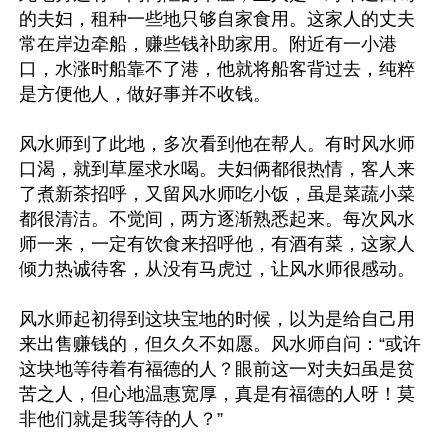
的夫妇，租种一些地只够自家食用。这家人的丈夫
常在岸边牵船，赚些钱补助家用。附近有一小港
口，水涨时船靠不了港，他就将船客背过去，纯粹
是方便他人，做好事并不收钱。

风水师到了此地，多次看到他在帮人。有时风水师
口渴，就到草屋求水喝。夫妇俩都很热情，客人来
了煮新茶招呼，又留风水师吃小饭，虽是菜蔬小菜
都很清洁。不觉间，两方逐渐熟悉起来。每次风水
师一来，一定有饮食来招呼他，有酒有菜，这家人
倾力热诚待客，从没有马虎过，让风水师很感动。

风水师起初得到这块宝地的时候，以为是给自己用
来出售赚钱的，但久久不如愿。风水师自问：“或许
这块地等待着有福德的人？眼前这一对夫妇虽是贫
苦之人，但心地温惠宽厚，真是有福德的人呀！莫
非他们就是我等待的人？”
