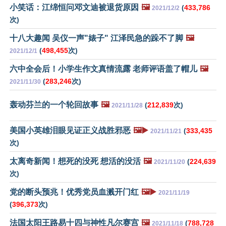
小笑话：江绵恒问邓文迪被退货原因
🖼️
(
433,786
2021/12/2
次)
十八大趣闻 吴仪一声"婊子" 江泽民急的跺不了脚
🖼️
(
498,455
次)
2021/12/1
六中全会后！小学生作文真情流露 老师评语盖了帽儿
🖼️
(
283,246
次)
2021/11/30
轰动芬兰的一个轮回故事
🖼️
(
212,839
次)
2021/11/28
美国小英雄泪眼见证正义战胜邪恶
🖼️▶️
(
333,435
2021/11/21
次)
太离奇新闻！想死的没死 想活的没活
🖼️
(
224,639
2021/11/20
次)
党的断头预兆！优秀党员血溅开门红
🖼️▶️
2021/11/19
(
396,373
次)
法国太阳王路易十四与神性凡尔赛宫
🖼️
(
788,728
2021/11/18