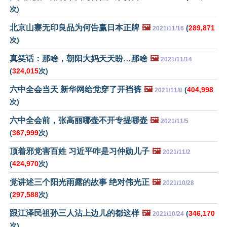
次)
北京山寨无印良品为何告赢日本正牌
🖼️
(
289,871
2021/11/16
次)
真笑话：那啥，朝阳大妈天天盼…那啥
🖼️
2021/11/14
(
324,015
次)
六中全会当天 新华网给党穿了开裆裤
🖼️
(
404,998
2021/11/8
次)
六中全会前，张高丽哪壶不开专提哪壶
🖼️
2021/11/5
(
367,999
次)
顶着邪党害百姓 习近平咋是习仲勋儿子
🖼️
2021/11/2
(
424,970
次)
党讲述三个阳光雨露的故事 绝对伟光正
🖼️
2021/10/28
(
297,588
次)
跟江泽民祖孙三人沾上边儿的都这样
🖼️
(
346,170
2021/10/24
次)