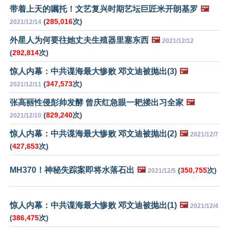
带着上天的嘱托！文艺复兴时期艺坛巨匠米开朗基罗
🖼️
(
285,016
次)
2021/12/14
外星人为何要往她丈夫生殖器里塞东西
🖼️
2021/12/12
(
292,814
次)
惊人内幕：中共谍海最大惨败 邓文迪被抛出(3)
🖼️
(
347,573
次)
2021/12/11
张高丽性侵彭帅发酵 曾庆红急眼一耙搂出习全家
🖼️
(
829,240
次)
2021/12/10
惊人内幕：中共谍海最大惨败 邓文迪被抛出(2)
🖼️
2021/12/7
(
427,653
次)
MH370！神秘失踪案即将水落石出
🖼️
(
350,755
次)
2021/12/5
惊人内幕：中共谍海最大惨败 邓文迪被抛出(1)
🖼️
2021/12/4
(
386,475
次)