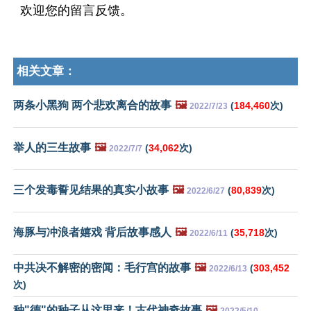
欢迎您的留言反馈。
相关文章：
两条小黑狗 两个悲欢离合的故事
🖼️
(
184,460
次)
2022/7/23
举人的三生故事
🖼️
(
34,062
次)
2022/7/7
三个发毒誓见结果的真实小故事
🖼️
(
80,839
次)
2022/6/27
海豚与冲浪者嬉戏 背后故事感人
🖼️
(
35,718
次)
2022/6/11
中共决不解密的密闻：毛行宫的故事
🖼️
(
303,452
2022/6/13
次)
种"德"的种子从这里来！古代神奇故事
🖼️