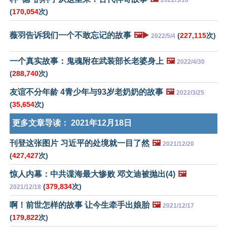
2022/5/10
(
170,054
次)
薇羽告诉我们一个不敢忘记的故事
🖼️▶️
(
227,115
次)
2022/5/4
一个真实故事：鬼魂附在武装部长老婆身上
🖼️
2022/4/30
(
288,740
次)
友谊不分年龄 4青少年与93岁老奶奶的故事
🖼️
2022/3/25
(
35,654
次)
更多文章导读：
2021年12月18日
刊登这张图片 习近平的处境就一目了然
🖼️
2021/12/20
(
427,427
次)
惊人内幕：中共谍海最大惨败 邓文迪被抛出(4)
🖼️
(
379,834
次)
2021/12/18
啊！前世怎样的故事 让今生牵手出娘胎
🖼️
2021/12/17
(
179,822
次)