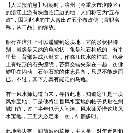
【人民报消息】明朝时，涪州（今重庆市涪陵区）
的涪江上游有块面临江边的地，人们称它为“五布
政”，因为此地的主人曾出过五个布政使（官职名
称，从二品）的缘故。

船行在涪江上可以遥望到这块地，它的形状很特
别，就像是天然的龟蛇状，龟是纯石构成的，有半
里长，背部裂成八卦文，作临江饮水的样式。龟身
上有蛇形的石头缠绕，苔藓交错夹杂在一起，彷佛
鳞甲在闪动。石龟石蛇的体态具备，只是不能走而
已。不过，其下方真有能走的乌龟。

有一风水师远道而来，寻得此地，知道这里是一块
风水宝地，于是他将出售风水宝地的帖子悬贴在州
城门边，过了半年也无人问津。风水师爱惜这块风
水宝地，三五天必定来一次，徘徊多时。

此地旁边有一间简陋的草屋，主人是一对年近四旬