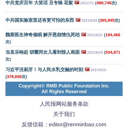
中共党庆百年 大笑话 丑专辑 花絮
🖼️
(
480,746
次)
2021/7/1
中共国实验室里还有更可怕的东西
🖼️
(
365,845
次)
2021/6/29
魏斯医生神奇催眠 解开恩怨情仇死结
🖼️
(
194,466
2021/6/21
次)
当哀乐响起 胡耀邦女儿看到惊人画面
🖼️
(
534,871
2021/6/18
次)
习近平没刷牙！与人民水乳交融的时刻
🖼️
2021/6/16
(
378,606
次)
Copyright© RMB Public Foundation Inc.
All Rights Reserved
人民报网站服务条款
关于我们
反馈信箱：
editor@renminbao.com