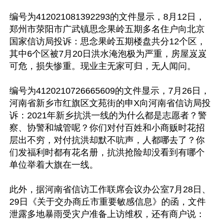
编号为412021081392293的文件显示，8月12日，
郑州市荥阳市广武镇思念果岭五期多名住户向北京
国家信访局投诉：思念果岭五期楼盘共分12个区，
其中6个区被7月20日洪水淹泡极为严重，房屋岌岌
可危，损失惨重。现业主无家可归，无人闻问。

编号为4120210726665609的文件显示，7月26日，
河南省新乡市红旗区文苑街的申X向河南省信访局投
诉：2021年新乡抗洪一线的为什么都是志愿者？警
察、协警和城管呢？你们对付百姓和小商贩时花招
层出不穷，对付抗洪却默不吭声，人都哪去了？你
们发福利时都有花名册，抗洪抢险却没看到有哪个
单位举着大旗在一线。

此外，据河南省信访工作联席会议办公室7月28日、
29日《关于交办商丘市重要敏感信息》的函，文件
泄露多地暴雨受灾户准备上访维权，还有商户说：