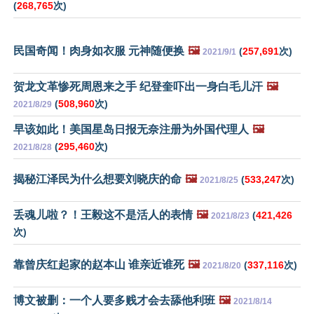
(
268,765
次)
民国奇闻！肉身如衣服 元神随便换
🖼️
(
257,691
次)
2021/9/1
贺龙文革惨死周恩来之手 纪登奎吓出一身白毛儿汗
🖼️
(
508,960
次)
2021/8/29
早该如此！美国星岛日报无奈注册为外国代理人
🖼️
(
295,460
次)
2021/8/28
揭秘江泽民为什么想要刘晓庆的命
🖼️
(
533,247
次)
2021/8/25
丢魂儿啦？！王毅这不是活人的表情
🖼️
(
421,426
2021/8/23
次)
靠曾庆红起家的赵本山 谁亲近谁死
🖼️
(
337,116
次)
2021/8/20
博文被删：一个人要多贱才会去舔他利班
🖼️
2021/8/14