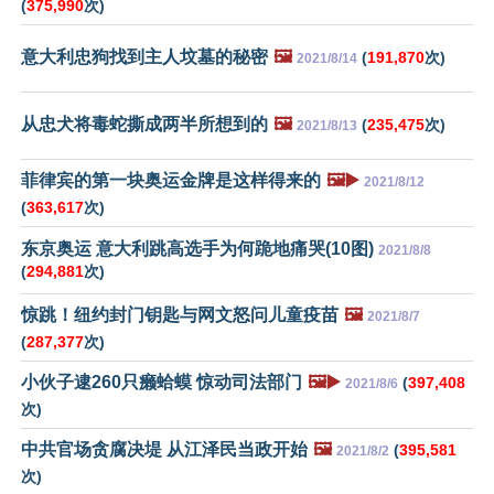
(
375,990
次)
意大利忠狗找到主人坟墓的秘密
🖼️
(
191,870
次)
2021/8/14
从忠犬将毒蛇撕成两半所想到的
🖼️
(
235,475
次)
2021/8/13
菲律宾的第一块奥运金牌是这样得来的
🖼️▶️
2021/8/12
(
363,617
次)
东京奥运 意大利跳高选手为何跪地痛哭(10图)
2021/8/8
(
294,881
次)
惊跳！纽约封门钥匙与网文怒问儿童疫苗
🖼️
2021/8/7
(
287,377
次)
小伙子逮260只癞蛤蟆 惊动司法部门
🖼️▶️
(
397,408
2021/8/6
次)
中共官场贪腐决堤 从江泽民当政开始
🖼️
(
395,581
2021/8/2
次)