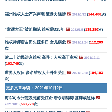
福州维权人士严兴声宅 遭暴力强拆
🖼️
(
144,406
次)
2022/1/12
"童话大王"被迫搁笔 维权需335年
🖼️
(
139,280
次)
2022/1/5
维权律师唐吉田失踪多日 女儿病危
🖼️
(
112,209
2021/12/24
次)
逾二十访民进京维权 高呼：人权高于主权
🖼️
2021/12/11
(
103,749
次)
世界人权日 多名维权人士外出受阻
🖼️
(
104,103
2021/12/10
次)
更多文章导读：
2021年10月2日
海军司令张定发死前受江命 暗杀胡锦涛 墓碑成这样
🖼️
(
563,778
次)
2021/10/3