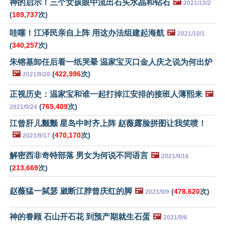
神的启示！三个女孩眼中流出石头水晶和钻石
🖼️
2021/10/2
(
189,737
次)
哇噻！江泽民亲自上阵 用这办法组建起海航
🖼️
2021/10/1
(
340,257
次)
朱镕基卸任后看一纸哭晕 温家宝灭口金人庆之说为何出炉
🖼️
(
422,996
次)
2021/9/28
正视历史：温家宝和谁一起打掉江安排的接班人薄熙来
🖼️
(
765,409
次)
2021/9/24
江曾肝儿颤颤 星岛中时齐上阵 赵薇露脸拼图让我笑喷！
🖼️
(
470,170
次)
2021/9/17
解密西非奇特部落 男女为何说不同语言
🖼️
2021/9/16
(
213,669
次)
赵薇猛一脦瑟 崴断江脖曾庆红的脚
🖼️
(
478,620
次)
2021/9/9
神的眷顾 石山开石花 到预产期就生石蛋
🖼️
2021/9/6