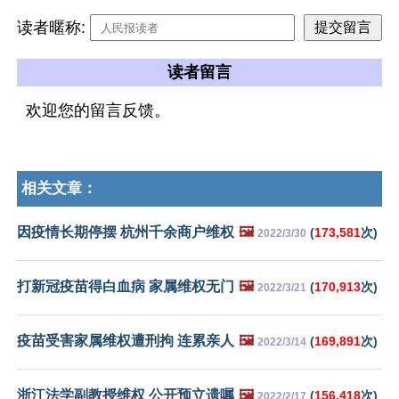
读者暱称:
读者留言
欢迎您的留言反馈。
相关文章：
因疫情长期停摆 杭州千余商户维权
🖼️
(
173,581
次)
2022/3/30
打新冠疫苗得白血病 家属维权无门
🖼️
(
170,913
次)
2022/3/21
疫苗受害家属维权遭刑拘 连累亲人
🖼️
(
169,891
次)
2022/3/14
浙江法学副教授维权 公开预立遗嘱
🖼️
(
156,418
次)
2022/2/17