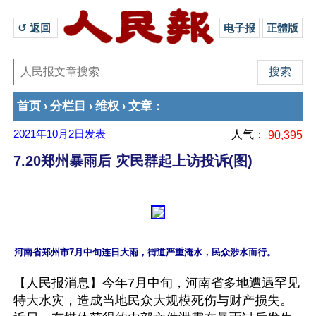
↺ 返回 
电子报
正體版
首页
分栏目
维权
文章
›
›
›
：
2021年10月2日
发表
人气：
90,395
7.20郑州暴雨后 灾民群起上访投诉(图)
【人民报消息】今年7月中旬，河南省多地遭遇罕见
特大水灾，造成当地民众大规模死伤与财产损失。