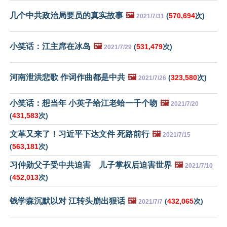
几个中共政治局要员的真实故事
🖼️
(
570,694
次)
2021/7/31
小笑话：江主席在冰岛
🖼️
(
531,479
次)
2021/7/29
河南泄洪悲歌 作词作曲都是中共
🖼️
(
323,580
次)
2021/7/26
小笑话：想当年 小英子给江老蛤一千个吻
🖼️
2021/7/20
(
431,583
次)
文革又来了！习近平下达文件 死路前行
🖼️
2021/7/15
(
563,181
次)
习仲勋父子受中共迫害 儿子掌权后迫害世界
🖼️
2021/7/10
(
452,013
次)
钱学森沉默以对 江转头崩出狠话
🖼️
(
432,065
次)
2021/7/7