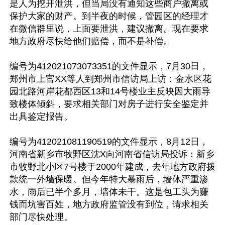
是人为挖开泄洪，但当局没有通知这些商户撤离或
保护大家的财产。到半夜的时候，管园区的经理才
在微信群里说，上面要泄洪，建议撤离。现在要求
地方政府尽快给他们赔偿，而不是补偿。

编号为412021073073351的文件显示，7月30日，
郑州市上官XX等人到郑州市信访局上访：金水区花
园北路河岸花都西区13和14号楼业主反映因大雨导
致楼体倾斜，要求相关部门对房子进行安全鉴定并
出具鉴定报告。

编号为412021081190519的文件显示，8月12日，
河南省新乡市牧野区沈X向河南省信访局投诉：新乡
市牧野北小区7号楼于2000年建成，去年地方政府拨
款统一外墙保暖。但今年特大暴雨后，墙体严重渗
水，雨后已半个多月，墙体未干。这是包工头为赚
钱而坑害百姓，地方政府监管没有到位，请求相关
部门尽快处理。
