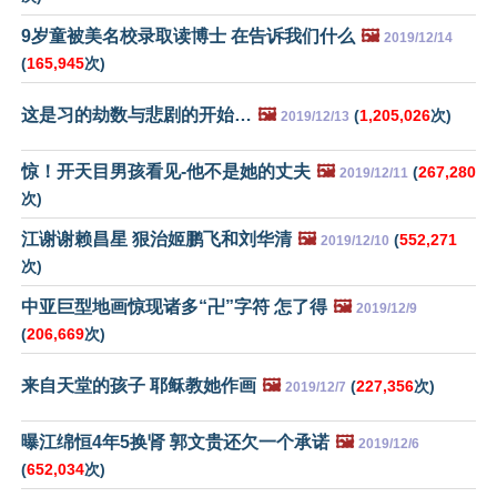
9岁童被美名校录取读博士 在告诉我们什么
🖼️
2019/12/14
(
165,945
次)
这是习的劫数与悲剧的开始…
🖼️
(
1,205,026
次)
2019/12/13
惊！开天目男孩看见-他不是她的丈夫
🖼️
(
267,280
2019/12/11
次)
江谢谢赖昌星 狠治姬鹏飞和刘华清
🖼️
(
552,271
2019/12/10
次)
中亚巨型地画惊现诸多“卍”字符 怎了得
🖼️
2019/12/9
(
206,669
次)
来自天堂的孩子 耶稣教她作画
🖼️
(
227,356
次)
2019/12/7
曝江绵恒4年5换肾 郭文贵还欠一个承诺
🖼️
2019/12/6
(
652,034
次)