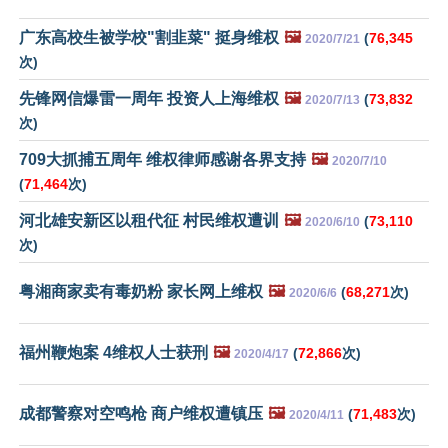
广东高校生被学校"割韭菜" 挺身维权
🖼️
(
76,345
2020/7/21
次)
先锋网信爆雷一周年 投资人上海维权
🖼️
(
73,832
2020/7/13
次)
709大抓捕五周年 维权律师感谢各界支持
🖼️
2020/7/10
(
71,464
次)
河北雄安新区以租代征 村民维权遭训
🖼️
(
73,110
2020/6/10
次)
粤湘商家卖有毒奶粉 家长网上维权
🖼️
(
68,271
次)
2020/6/6
福州鞭炮案 4维权人士获刑
🖼️
(
72,866
次)
2020/4/17
成都警察对空鸣枪 商户维权遭镇压
🖼️
(
71,483
次)
2020/4/11