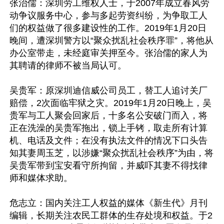
张治儒：深圳劳工维权人士，于2007年成立春风劳
动争议服务中心，参与多起劳资纠纷，为争取工人
们的权益做了很多建设性的工作。2019年1月20日
晚间，遭深圳警方以“聚众扰乱社会秩序罪”，将他从
办公室带走，未经庭审关押至今。张治儒的家人为
其聘请的律师不被当局认可。

吴贵军：原深圳迪信威公司员工，替工人追讨关厂
赔偿，2次面临牢狱之灾。2019年1月20日晚上，吴
贵军与工人聚会回家后，十多名公安破门而入，将
正在洗澡的吴贵军拖出，锁上手铐，取走所有计算
机、电话及文件；在没有执法文件的情况下口头告
知其妻周玉芝，以涉嫌“聚众扰乱社会秩序”为由，将
吴贵军带到宝安看守所拘留，并威吓其妻不得找律
师和媒体求助。

危志立：国内关注工人权益的媒体《新生代》月刊
编辑，长期关注农民工群体的生存处境和权益。于2