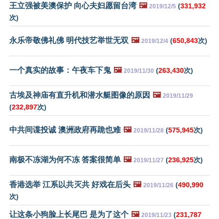
王立强被美澳保护 向心夫妇愿留台湾
🖼️
(
331,932
2019/12/5
次)
永乐帝敬佛礼佛 明代技艺举世无双
🖼️
(
650,843
次)
2019/12/4
一个真实的故事：午夜车下鬼
🖼️
(
263,430
次)
2019/11/30
古埃及神庙有直升机和潜水艇图像的原因
🖼️
2019/11/29
(
232,897
次)
中共间谍投诚 澳洲政府再跪也难
🖼️
(
575,945
次)
2019/11/28
南极不冻湖为何不冻 答案很简单
🖼️
(
236,925
次)
2019/11/27
香港选举 江系以共灭共 好戏在后头
🖼️
(
490,990
2019/11/26
次)
让这条小狗脸上长尾巴 是为了这个
🖼️
(
231,787
2019/11/23