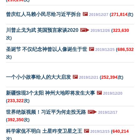
曾庆红人马赖小民尽给习近平拆台
🖼️
(
271,814
次)
2019/12/27
川普止戈为武 英国预言家谈2020
🖼️▶️
(
323,630
2019/12/26
次)
圣诞节 不仅纪念神曾以人像诞生于世
🖼️
(
686,532
2019/12/25
次)
一个小小故事给人的大大启发
🖼️
(
252,394
次)
2019/12/21
新疆惊现3个太阳 神州大地即将发生大事
🖼️
2019/12/20
(
233,322
次)
世界绝版视频！习近平为何走投无路
🖼️▶️
2019/12/17
(
392,350
次)
科学家侃不明白 土星咋变卫星之王
🖼️
(
640,214
2019/12/15
次)