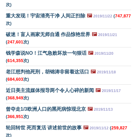
次)
重大发现！宇宙清亮干净 人间正扫除
🖼️
(
747,877
2019/11/22
次)
破迷！盲人画家无师自通 作品惊艳世界
🖼️
2019/11/21
(
247,601
次)
钱学森说NO！江气急败坏放一句狠话
🖼️
2019/11/20
(
614,355
次)
老江想判他死刑，胡锦涛非留着这活口
🖼️
2019/11/18
(
684,603
次)
近日美主流媒体报导两个令人心碎的新闻
🖼️
2019/11/17
(
368,949
次)
曾夺走1/3欧洲人口的黑死病惊现北京
🖼️
2019/11/13
(
366,951
次)
轮回转世 死而复活 讲述前世的故事
🖼️
(
259,827
2019/11/12
次)