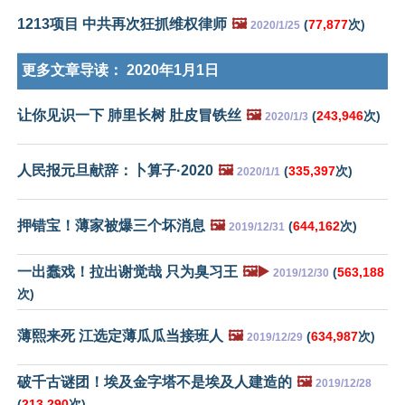
1213项目 中共再次狂抓维权律师
🖼️
(
77,877
次)
2020/1/25
更多文章导读：
2020年1月1日
让你见识一下 肺里长树 肚皮冒铁丝
🖼️
(
243,946
次)
2020/1/3
人民报元旦献辞：卜算子·2020
🖼️
(
335,397
次)
2020/1/1
押错宝！薄家被爆三个坏消息
🖼️
(
644,162
次)
2019/12/31
一出蠢戏！拉出谢觉哉 只为臭习王
🖼️▶️
(
563,188
2019/12/30
次)
薄熙来死 江选定薄瓜瓜当接班人
🖼️
(
634,987
次)
2019/12/29
破千古谜团！埃及金字塔不是埃及人建造的
🖼️
2019/12/28
(
213,290
次)