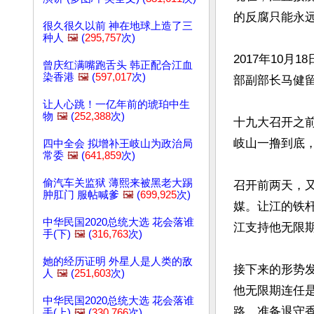
的反腐只能永
很久很久以前 神在地球上造了三
种人
🖼️
(
295,757
次)
2017年10
曾庆红满嘴跑舌头 韩正配合江血
染香港
🖼️
(
597,017
次)
部副部长马健留
让人心跳！一亿年前的琥珀中生
物
🖼️
(
252,388
次)
十九大召开之
岐山一撸到底
四中全会 拟增补王岐山为政治局
常委
🖼️
(
641,859
次)
偷汽车关监狱 薄熙来被黑老大踢
召开前两天，
肿肛门 服帖喊爹
🖼️
(
699,925
次)
媒。让江的铁
中华民国2020总统大选 花会落谁
江支持他无限期
手(下)
🖼️
(
316,763
次)
她的经历证明 外星人是人类的敌
接下来的形势
人
🖼️
(
251,603
次)
他无限期连任
中华民国2020总统大选 花会落谁
路，准备退守
手(上)
🖼️
(
330,766
次)