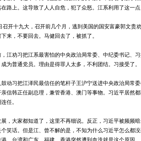
远在路上。这导致了人人自危，犯了众怒。江系利用了这一点。
月18日召开十九大，召开前几个月，逃到美国的国安富豪郭文贵
下来，不要回去。马健回去了，被抓了。

前，江劝习把江系最害怕的中央政治局常委、中纪委书记、习
，成为普通党员。理由是得罪人太多，不利团结。习接受了。

又鼓动习把江泽民最信任的笔杆子王沪宁送进中央政治局常委
杆亲信韩正任副总理，兼管香港、澳门等事物。习近平居然都
连任。

发展，大家都知道了，这里不再细说。反正，习近平被频频暗
是个笑话。但是江、曾不解的是，不知为什么习近平怎么都没
香港、台湾和广东、福建。香港突然遭到血洗就是这个原因。
