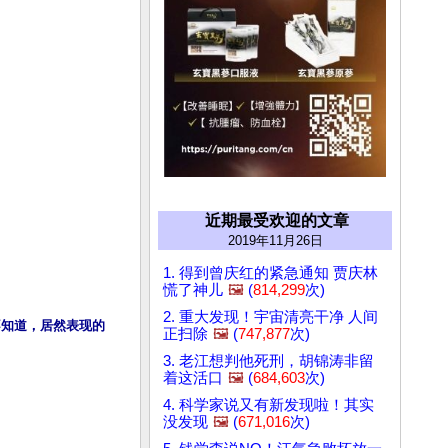
近期最受欢迎的文章
2019年11月26日
1. 得到曾庆红的紧急通知 贾庆林
慌了神儿
🖼️
(
814,299
次)
2. 重大发现！宇宙清亮干净 人间
不知道，居然表现的
正扫除
🖼️
(
747,877
次)
3. 老江想判他死刑，胡锦涛非留
着这活口
🖼️
(
684,603
次)
4. 科学家说又有新发现啦！其实
没发现
🖼️
(
671,016
次)