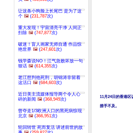
让这条小狗脸上长尾巴 是为了这
个
🖼️
(
231,787
次)
重大发现！宇宙清亮干净 人间正
扫除
🖼️
(
747,877
次)
破迷！盲人画家无师自通 作品惊
艳世界
🖼️
(
247,601
次)
钱学森说NO！江气急败坏放一句
狠话
🖼️
(
614,355
次)
老江想判他死刑，胡锦涛非留着
这活口
🖼️
(
684,603
次)
近日美主流媒体报导两个令人心
11月24日的香
碎的新闻
🖼️
(
368,949
次)
措手不及。
曾夺走1/3欧洲人口的黑死病惊现
北京
🖼️
(
366,951
次)
轮回转世 死而复活 讲述前世的故
事
🖼️
(
259,827
次)