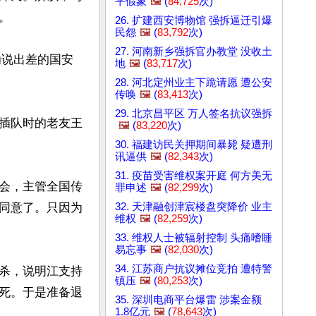
平假象
🖼️
(
84,725
次)


26. 扩建西安博物馆 强拆逼迁引爆
民怨
🖼️
(
83,792
次)
27. 河南新乡强拆官办教堂 没收土
劝说出差的国安
地
🖼️
(
83,717
次)
28. 河北定州业主下跪请愿 遭公安
传唤
🖼️
(
83,413
次)
29. 北京昌平区 万人签名抗议强拆
插队时的老友王
🖼️
(
83,220
次)
30. 福建访民关押期间暴毙 疑遭刑
讯逼供
🖼️
(
82,343
次)
31. 疫苗受害维权案开庭 何方美无
会，主管全国传
罪申述
🖼️
(
82,299
次)
32. 天津融创津宸楼盘突降价 业主
同意了。只因为
维权
🖼️
(
82,259
次)
33. 维权人士被辐射控制 头痛嗜睡
易忘事
🖼️
(
82,030
次)
34. 江苏商户抗议摊位竞拍 遭特警
杀，说明江支持
镇压
🖼️
(
80,253
次)
死。于是准备退
35. 深圳电商平台爆雷 涉案金额
1.8亿元
🖼️
(
78,643
次)