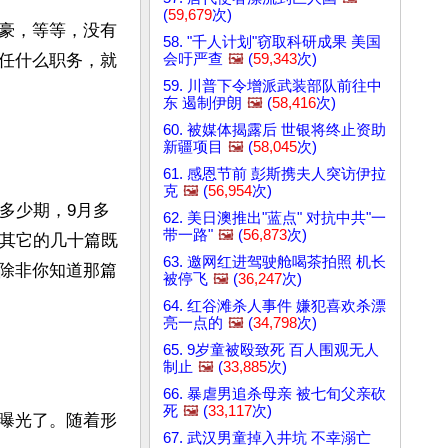
(
59,679
次)
豪，等等，没有
58. "千人计划"窃取科研成果 美国
会吁严查
🖼️
(
59,343
次)
任什么职务，就
59. 川普下令增派武装部队前往中
东 遏制伊朗
🖼️
(
58,416
次)
60. 被媒体揭露后 世银将终止资助
新疆项目
🖼️
(
58,045
次)
61. 感恩节前 彭斯携夫人突访伊拉
克
🖼️
(
56,954
次)
多少期，9月多
62. 美日澳推出"蓝点" 对抗中共"一
带一路"
🖼️
(
56,873
次)
而其它的几十篇既
63. 邀网红进驾驶舱喝茶拍照 机长
除非你知道那篇
被停飞
🖼️
(
36,247
次)
64. 红谷滩杀人事件 嫌犯喜欢杀漂
亮一点的
🖼️
(
34,798
次)
65. 9岁童被殴致死 百人围观无人
制止
🖼️
(
33,885
次)
66. 暴虐男追杀母亲 被七旬父亲砍
死
🖼️
(
33,117
次)
曝光了。随着形
67. 武汉男童掉入井坑 不幸溺亡