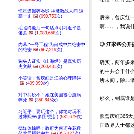
恒星遭碾碎吞噬 神魔激战人间 道
高一丈
🖼️
(
690,753
次)
后来，曾庆红
啊……，我说什
毛临终最后一句话点明习近平是
傻瓜
🖼️
(
1,083,658
次)
◎ 江家帮公开
内幕:“一号工程”为何成中共绝密中
的绝密
🖼️
(
667,219
次)
狗头人证实《山海经》是真实历
确实，两年多
史文献
🖼️
(
260,481
次)
的中共会干什么
小笑话：曾庆红是江的心理障碍
所未闻，除非做
🖼️
(
409,099
次)
对中共说不！她在美国被心脏病
那么，到底谁是
猝死
🖼️
(
350,645
次)
习近平，要玩这个，你绝对玩不
照曾庆红365
过薄熙来(多图/更新) (
531,679
次)
国政界人士都
德媒体惊呼！政府为何还在花数
亿欧元援助中共
🖼️
(
355,127
次)