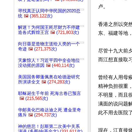
卢。

寻找真正认同中华民国的2020总
统
🖼️
(
365,122
次)
香港之所以突
解迷！为何国王耗尽财力不停建
造各式辉煌王宫
🖼️
(
721,803
次)
东、福建等地，
向日葵是造物主送给人类的一个
奇迹
🖼️
(
271,375
次)
尽管十九大前
而江想直接取
天象惊人！习近平四中全会地位
没动摇的原因
🖼️
(
440,114
次)
美国国务卿蓬佩奥在哈德逊研究
曾经有人用母
所演讲全文
🖼️
(
274,283
次)
精神负担很重
耶稣诞生千年前 死海古卷已预言
不明显，而且
🖼️
(
215,565
次)
满面的说问题
华邮美化巴格达迪之死 遭金里奇
此不用去医院了
痛斥
🖼️
(
294,737
次)
神的慈悲！彭斯第二次美中关系
现在，江直接
演讲 (多图/中英全文) (
331,611
次)