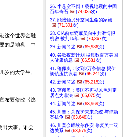
36. 半悬空不倒！藐视地震的中国
百年奇石
🖼️
(
74,035
次)
37. 能接触另外空间生命的家族
🖼️
(
71,301
次)
38. CIA前华裔雇员向中共泄情报
港这个世界金融
机密 被判19年
🖼️
(
70,367
次)
要的是地盘。中
39. 新闻简述
🖼️
(
69,986
次)
40. 谷歌夜莺计划 搜集数百万美国
人健康信息
🖼️
(
66,581
次)
41. 蓬佩奥：收到2万条信息 揭伊
几岁的大学生、
朗镇压抗议者
🖼️
(
65,241
次)
42. 新闻简述
🖼️
(
65,218
次)
43. 蓬佩奥：美国不再视以色列定
居点为非法
🖼️
(
65,075
次)
宣布要修改《逃
44. 新闻简述
🖼️
(
63,969
次)
45. 川普：为保护未来总统 与弹劾
案抗争
🖼️
(
63,648
次)
46. 川普会晤埃尔多安 修复美土双
要出大事。谁会
边关系
🖼️
(
63,575
次)