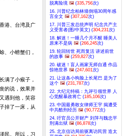
脱离险境
🖼️
(
335,756
次)
16. 川普纪念柏林墙倒塌30周年感
言全文
🖼️
(
307,162
次)
17. 川普三发总统声明 纪念共产主
香港、台湾及广
义受害者(图/中英文) (
304,231
次)
18. 解迷！一睡几个月不醒 睡美人
原来不是病
🖼️
(
266,245
次)
19. 轮回转世 死而复活 讲述前世
蜍、小螃蟹们，
的故事
🖼️
(
259,827
次)
20. 破迷！盲人画家无师自通 作品
惊艳世界
🖼️
(
247,601
次)
21. 让这条小狗脸上长尾巴 是为了
长满了小瘊子，
这个
🖼️
(
231,787
次)
丧的说，效果并
22. 大纪元特稿：九评引领世界 人
心觉醒暴政将亡 (
185,106
次)
又遇到他，笑容
23. 中国最勇敢女律师王宇 揭遭受
子掉了一床，从
中共酷刑经历
🖼️
(
90,772
次)
24. 吁官员公开财产 刘萍与魏忠平
刑满出狱
🖼️
(
86,878
次)
25. 北京信访局前驱离访民营 造太
泽民。所以，习