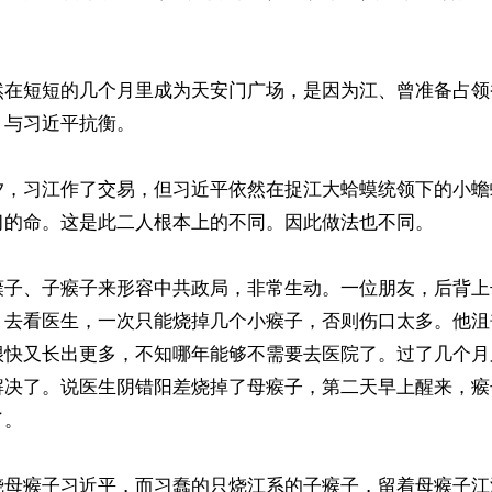
然在短短的几个月里成为天安门广场，是因为江、曾准备占领
与习近平抗衡。

夕，习江作了交易，但习近平依然在捉江大蛤蟆统领下的小蟾
习的命。这是此二人根本上的不同。因此做法也不同。

瘊子、子瘊子来形容中共政局，非常生动。一位朋友，后背上
，去看医生，一次只能烧掉几个小瘊子，否则伤口太多。他沮
很快又长出更多，不知哪年能够不需要去医院了。过了几个月
解决了。说医生阴错阳差烧掉了母瘊子，第二天早上醒来，瘊
。

烧母瘊子习近平，而习蠢的只烧江系的子瘊子，留着母瘊子江