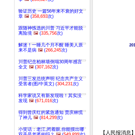
验证历史 一篇56年来不衰的好文
章
🖼️
(
358,693
次)
跟随神拣选的川普 习近平才能脱
离险境
🖼️
(
335,756
次)
解迷！一睡几个月不醒 睡美人原
2
来不是病
🖼️
(
266,245
次)
川普纪念柏林墙倒塌30周年感言
全文
🖼️
(
307,162
次)
川普三发总统声明 纪念共产主义
受害者(图/中英文) (
304,231
次)
科学家说又有新发现啦！其实没
发现
🖼️
(
671,016
次)
得到曾庆红的紧急通知 贾庆林慌
了神儿
🖼️
(
814,299
次)
小笑话：老江,闭着眼,你能摸出哪
【人民报消息】
双手是老婆的吗？
🖼️
(
549,899
次)