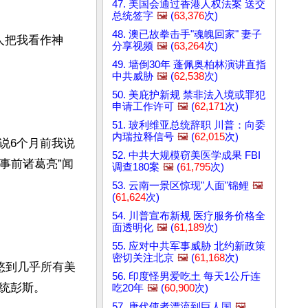
47. 美国会通过香港人权法案 送交
总统签字
🖼️
(
63,376
次)
48. 澳已故拳击手"魂魄回家" 妻子
人把我看作神
分享视频
🖼️
(
63,264
次)
49. 墙倒30年 蓬佩奥柏林演讲直指
中共威胁
🖼️
(
62,538
次)
50. 美庇护新规 禁非法入境或罪犯
申请工作许可
🖼️
(
62,171
次)
51. 玻利维亚总统辞职 川普：向委
内瑞拉释信号
🖼️
(
62,015
次)
说6个月前我说
52. 中共大规模窃美医学成果 FBI
事前诸葛亮”闻
调查180案
🖼️
(
61,795
次)
53. 云南一景区惊现"人面"锦鲤
🖼️
(
61,624
次)
54. 川普宣布新规 医疗服务价格全
面透明化
🖼️
(
61,189
次)
55. 应对中共军事威胁 北约新政策
密切关注北京
🖼️
(
61,168
次)
悠到几乎所有美
56. 印度怪男爱吃土 每天1公斤连
彭斯。

吃20年
🖼️
(
60,900
次)
57. 唐代使者漂流到巨人国
🖼️