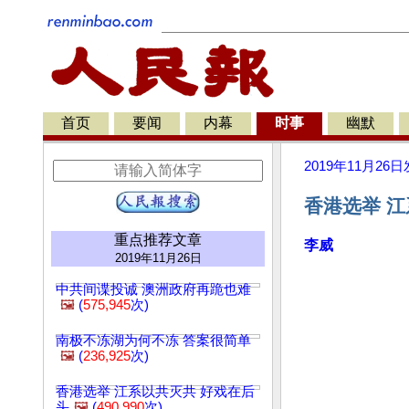
首页
要闻
内幕
时事
幽默
2019年11月26日
香港选举 江
重点推荐文章
李威
2019年11月26日
中共间谍投诚 澳洲政府再跪也难
🖼️
(
575,945
次)
南极不冻湖为何不冻 答案很简单
🖼️
(
236,925
次)
香港选举 江系以共灭共 好戏在后
头
🖼️
(
490,990
次)