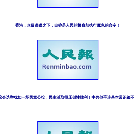
香港，众目睽睽之下，自称是人民的警察却执行魔鬼的命令！
港区议会选举犹如一场民意公投，民主派取得压倒性胜利！中共似乎连基本常识都