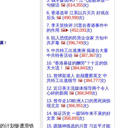
5. 钱学森说NO！江气急败坏放一
句狠话
🖼️
(
614,355
次)
6. 香港选举 江系以共灭共 好戏在
后头
🖼️
(
490,990
次)
7. 李天笑快评:川普在香港事件中
的作用
🖼️▶️
(
452,091
次)
8. 陷入恐慌的民营企业家 方知中
共歹毒
🖼️
(
396,749
次)
心愿！
9. 中共特工出逃澳洲 揭港台大量
中共特务活动
🖼️
(
387,367
次)
10. “香港暴徒的酬劳”？十足的惊
天大谎！
🖼️
(
384,843
次)
11. 曾绑架港人 欲颠覆蔡英文 中
共特工出逃细节
🖼️
(
384,777
次)
12. 近日美主流媒体报导两个令人
心碎的新闻
🖼️
(
368,949
次)
13. 曾夺走1/3欧洲人口的黑死病惊
现北京
🖼️
(
366,951
次)
14. 验证历史 一篇56年来不衰的好
文章
🖼️
(
358,693
次)
港的计划惨遭滑铁
15. 跟随神拣选的川普 习近平才能