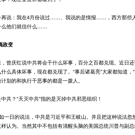
一再说：我在4月份说过……、我说的是情报……，西方那些
么他们就信什么……

搞政变
来，曾庆红说中共将会干什么坏事，百分之百都兑现。近日还
什么具体坏事，现在都兑现了。“事后诸葛亮”大家都知道，“
计划的和执行干恶事的都是一拨人。

中共？“天灭中共”指的是灭掉中共邪恶组织！

天如一日的说法，中共是习近平和王岐山。并且把这种说法忽
这样认为。当然其中不包括有清醒头脑的美国总统川普与副总统