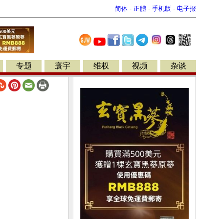
简体
-
正體
-
手机版
-
电子报
专题
寰宇
维权
视频
杂谈