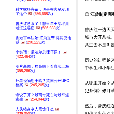
科学家很兴奋，说是在火星发现
了这个
🖼️
(
696,668
次)
◎ 江曾制定完
曾庆红急眼了！想当年王冶坪泄
老江这秘密
🖼️
(
586,988
次)
曾庆红一边天
城市大开杀戒
香港百年法治 江为退守 将其变地
狱
🖼️
(
290,223
次)
共过去不是叫嚣
小笑话：尼泊尔总理吓尿了
🖼️
(
422,464
次)
历史的进程越
图片新闻：居高临下看真实上海
中学生和小学
(
358,286
次)
外星怪物想干啥？英国公开UFO
从哪里开始？
档案
🖼️
(
245,205
次)
犯条例》修订
谁说了算？最离奇死亡与最幸运
逃生
🖼️
(
254,044
次)
然后，曾庆红在
人头猪身令人震惊什么
🖼️
相信？出什么大
(
306,059
次)