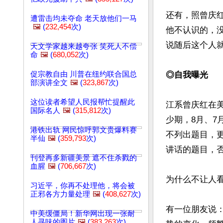
还有，照曾庆
遭雷击均未夺命 老天放他们一马
🖼️
(
232,454
次)
他不认识的，
说随后这个人就
天文学家越来越夸张 笑死人不偿
命
🖼️
(
680,052
次)
促宗教自由 川普在纽约联合国总
◎自我曝光
部演讲全文
🖼️
(
323,867
次)
这位读者希望人民报帮忙提醒此
江系曾庆红在美
国际名人
🖼️
(
315,812
次)
少期，8月、
港铁出轨 网民惊呼郭文贵爆料赛
不列出题目，
半仙
🖼️
(
359,793
次)
讲话的题目，否
刊登再多新疆美景 遮不住杀戮的
血腥
🖼️
(
706,667
次)
为什么不让人看
习近平，你再不处理他，将会被
正邪各方力量处理
🖼️
(
408,627
次)
有一位朋友说
中美缓僵局！新华网出现一张耐
人寻味的图片
🖼️
(
383,263
次)