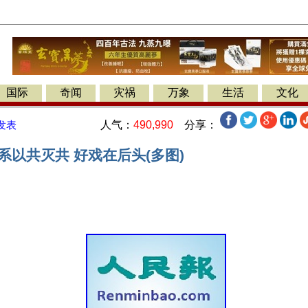
国际
奇闻
灾祸
万象
生活
文化
人气：
490,990
分享：
发表
系以共灭共 好戏在后头(多图)