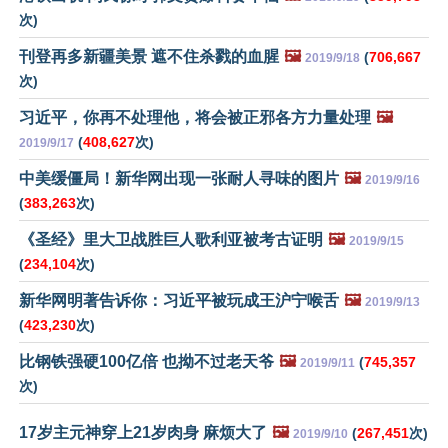
次)
刊登再多新疆美景 遮不住杀戮的血腥
🖼️
(
706,667
2019/9/18
次)
习近平，你再不处理他，将会被正邪各方力量处理
🖼️
(
408,627
次)
2019/9/17
中美缓僵局！新华网出现一张耐人寻味的图片
🖼️
2019/9/16
(
383,263
次)
《圣经》里大卫战胜巨人歌利亚被考古证明
🖼️
2019/9/15
(
234,104
次)
新华网明著告诉你：习近平被玩成王沪宁喉舌
🖼️
2019/9/13
(
423,230
次)
比钢铁强硬100亿倍 也拗不过老天爷
🖼️
(
745,357
2019/9/11
次)
17岁主元神穿上21岁肉身 麻烦大了
🖼️
(
267,451
次)
2019/9/10