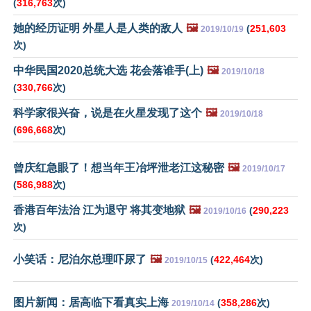
(
316,763
次)
她的经历证明 外星人是人类的敌人
🖼️
(
251,603
2019/10/19
次)
中华民国2020总统大选 花会落谁手(上)
🖼️
2019/10/18
(
330,766
次)
科学家很兴奋，说是在火星发现了这个
🖼️
2019/10/18
(
696,668
次)
曾庆红急眼了！想当年王冶坪泄老江这秘密
🖼️
2019/10/17
(
586,988
次)
香港百年法治 江为退守 将其变地狱
🖼️
(
290,223
2019/10/16
次)
小笑话：尼泊尔总理吓尿了
🖼️
(
422,464
次)
2019/10/15
图片新闻：居高临下看真实上海
(
358,286
次)
2019/10/14