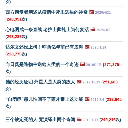
次)
西方康复者亲述从疫情中死里逃生的神奇
🖼️
2020/4/21
(
243,991
次)
心电图成一条直线 老护士葬礼上为何复活
🖼️
2020/3/7
(
243,233
次)
达尔文还没上树！咋两亿年前已有皮鞋
🖼️
2020/1/14
(
228,776
次)
向日葵是造物主送给人类的一个奇迹
🖼️
(
271,375
2019/11/1
次)
她的经历证明 外星人是人类的敌人
🖼️
(
251,603
2019/10/19
次)
“自闭症”患儿怕回不了家才带上这功能
🖼️
(
213,645
2019/8/6
次)
三个铁定死的人 竟演绎出两个奇闻
🖼️
(
249,216
次)
2019/7/13