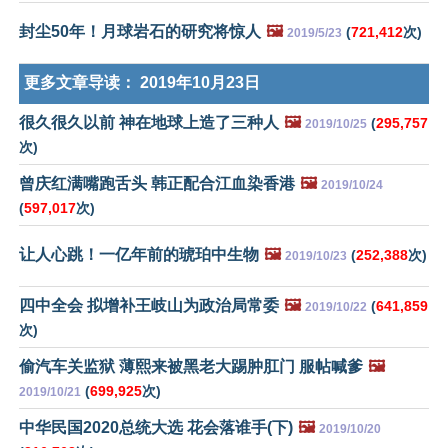
封尘50年！月球岩石的研究将惊人
🖼️
(
721,412
次)
2019/5/23
更多文章导读：
2019年10月23日
很久很久以前 神在地球上造了三种人
🖼️
(
295,757
2019/10/25
次)
曾庆红满嘴跑舌头 韩正配合江血染香港
🖼️
2019/10/24
(
597,017
次)
让人心跳！一亿年前的琥珀中生物
🖼️
(
252,388
次)
2019/10/23
四中全会 拟增补王岐山为政治局常委
🖼️
(
641,859
2019/10/22
次)
偷汽车关监狱 薄熙来被黑老大踢肿肛门 服帖喊爹
🖼️
(
699,925
次)
2019/10/21
中华民国2020总统大选 花会落谁手(下)
🖼️
2019/10/20