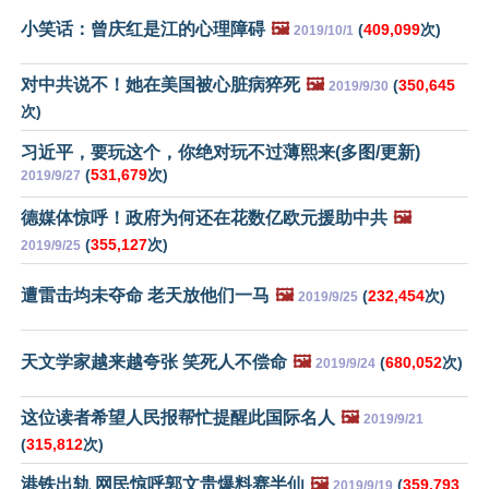
小笑话：曾庆红是江的心理障碍
🖼️
(
409,099
次)
2019/10/1
对中共说不！她在美国被心脏病猝死
🖼️
(
350,645
2019/9/30
次)
习近平，要玩这个，你绝对玩不过薄熙来(多图/更新)
(
531,679
次)
2019/9/27
德媒体惊呼！政府为何还在花数亿欧元援助中共
🖼️
(
355,127
次)
2019/9/25
遭雷击均未夺命 老天放他们一马
🖼️
(
232,454
次)
2019/9/25
天文学家越来越夸张 笑死人不偿命
🖼️
(
680,052
次)
2019/9/24
这位读者希望人民报帮忙提醒此国际名人
🖼️
2019/9/21
(
315,812
次)
港铁出轨 网民惊呼郭文贵爆料赛半仙
🖼️
(
359,793
2019/9/19