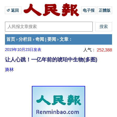
↺ 返回 
电子报
正體版
首页
分栏目
奇闻
要闻
文章
›
›
|
›
：
2019年10月23日
发表
人气：
252,388
让人心跳！一亿年前的琥珀中生物(多图)
旖林