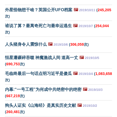
外星怪物想干啥？英国公开UFO档案
🖼️
(
245,205
2019/10/11
次)
谁说了算？最离奇死亡与最幸运逃生
🖼️
(
254,044
2019/10/7
次)
人头猪身令人震惊什么
🖼️
(
306,059
次)
2019/10/6
恒星遭碾碎吞噬 神魔激战人间 道高一丈
🖼️
2019/10/5
(
690,753
次)
毛临终最后一句话点明习近平是傻瓜
🖼️
(
1,083,658
2019/10/4
次)
内幕:“一号工程”为何成中共绝密中的绝密
🖼️
2019/10/3
(
667,219
次)
狗头人证实《山海经》是真实历史文献
🖼️
2019/10/2
(
260,481
次)