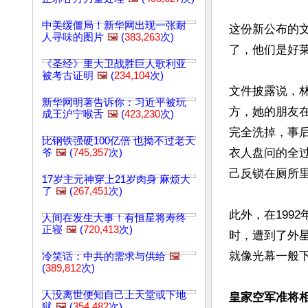
中美缓僵局！新华网出现一张耐
这份新公布的
人寻味的图片
🖼️
(
383,263
次)
了，他们是好莱
《圣经》里大卫战胜巨人歌利亚
被考古证明
🖼️
(
234,104
次)
文件披露说，
新华网明著告诉你：习近平被玩
方，她的朋友
成王沪宁喉舌
🖼️
(
423,230
次)
完全洗掉，事
比钢铁强硬100亿倍 也拗不过老天
衣人盘问的全
爷
🖼️
(
745,357
次)
己反锁在厕所
17岁主元神穿上21岁肉身 麻烦大
了
🖼️
(
267,451
次)
此外，在199
人间在发生大事！有恒星将寿终
正寝
🖼️
(
720,413
次)
时，遭到了外
就像光幕一般下
冷笑话：中共的需求与供给
🖼️
(
389,812
次)
人没离世便知自己上天堂或下地
皇家空军准将相
狱
🖼️
(
354,482
次)