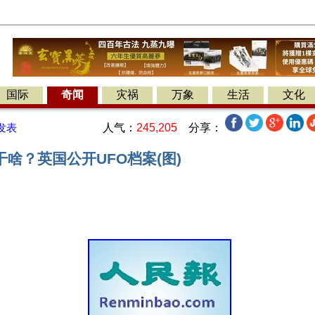
国际
奇闻
灾祸
万象
生活
文化
人气：
245,205
分享：
发表
啥？英国公开UFO档案(图)