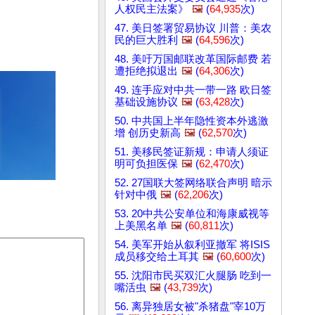
人权民主法案》
🖼️
(
64,935
次)
47. 美日签署贸易协议 川普：美农
民的巨大胜利
🖼️
(
64,596
次)
48. 美吁万国邮联改革国际邮费 若
遭拒绝拟退出
🖼️
(
64,306
次)
49. 连手应对中共一带一路 欧日签
基础设施协议
🖼️
(
63,428
次)
50. 中共国上半年隐性资本外逃激
增 创历史新高
🖼️
(
62,570
次)
51. 美移民签证新规：申请人须证
明可负担医保
🖼️
(
62,470
次)
52. 27国联大签网络联合声明 暗示
针对中俄
🖼️
(
62,206
次)
53. 20中共公安单位和海康威视等
上美黑名单
🖼️
(
60,811
次)
54. 美军开始从叙利亚撤军 将ISIS
成员移交给土耳其
🖼️
(
60,600
次)
55. 沈阳市民买双汇火腿肠 吃到一
嘴活虫
🖼️
(
43,739
次)
56. 离异独居女被"杀猪盘"宰10万