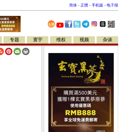
简体
-
正體
-
手机版
-
电子报
专题
寰宇
维权
视频
杂谈