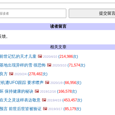
读者留言
反馈。
相关文章
前世记忆的天才儿童
🖼️
(
214,986
次)
2020/4/10
基地出现异样的雪 很恐怖
🖼️
(
71,574
次)
2020/3/10
良方
🖼️
(
278,482
次)
2020/2/4
货机遭UFO跟踪 要求噤声
🖼️
(
66,956
次)
2020/1/9
坏 保持健康的秘诀
🖼️
(
166,578
次)
2019/12/16
在天之灵这样表达敬意
🖼️
(
453,457
次)
2019/4/19
预言 前世后世皆被验证
🖼️
(
85,179
次)
2019/3/17