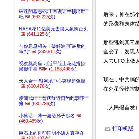
破迷的墓志铭:上帝说让牛顿出世
后来，神在那
吧
🖼️
(
663,225
次)
的形像和身体结
NASA花11亿美元去摸大象脚趾头
🖼️
(
641,125
次)
那些逃到其它
与你息息相关！破解油画"最后的
全变了，发现
审判"
🖼️
(
399,811
次)
人去UFO上做
视察莫高窟 习近平脸上花花搭搭
疑似中毒
🖼️▶️
(
1,188,498
次)
现在，中共搞
天人合一 银河系中心突现超强爆
🖼️
(
690,476
次)
在外星怪物控制
糗闻成山！曾庆红近日为此事吓
瘫
🖼️
(
680,786
次)
（人民报首发
小笑话：薄一波给孙子起名
🖼️
文章网址: http://w
(
460,489
次)
打印机版
巨石上的鞋印证明小矮人真存在
🖼️
(
233,197
次)