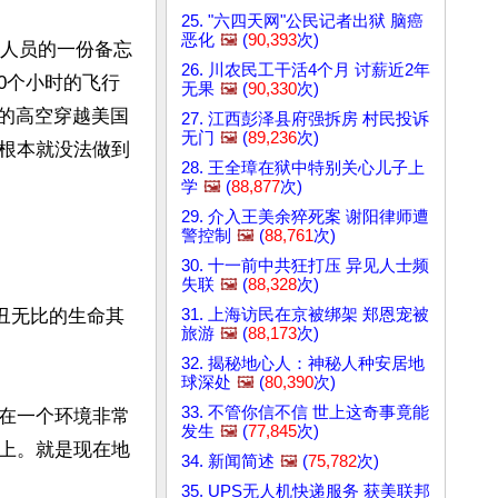
25. "六四天网"公民记者出狱 脑癌
恶化
🖼️
(
90,393
次)
报人员的一份备忘
26. 川农民工干活4个月 讨薪近2年
0个小时的飞行
无果
🖼️
(
90,330
次)
米）的高空穿越美国
27. 江西彭泽县府强拆房 村民投诉
无门
🖼️
(
89,236
次)
根本就没法做到
28. 王全璋在狱中特别关心儿子上
学
🖼️
(
88,877
次)
29. 介入王美余猝死案 谢阳律师遭
警控制
🖼️
(
88,761
次)
30. 十一前中共狂打压 异见人士频
失联
🖼️
(
88,328
次)
31. 上海访民在京被绑架 郑恩宠被
丑无比的生命其
旅游
🖼️
(
88,173
次)
32. 揭秘地心人：神秘人种安居地
球深处
🖼️
(
80,390
次)
33. 不管你信不信 世上这奇事竟能
在一个环境非常
发生
🖼️
(
77,845
次)
上。就是现在地
34. 新闻简述
🖼️
(
75,782
次)
35. UPS无人机快递服务 获美联邦