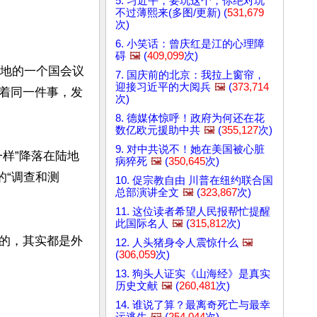
5. 习近平，要玩这个，你绝对玩
不过薄熙来(多图/更新) (
531,679
次)
6. 小笑话：曾庆红是江的心理障
碍
🖼️
(
409,099
次)
当地的一个国会议
7. 国庆前的北京：我拉上窗帘，
迎接习近平的大阅兵
🖼️
(
373,714
着同一件事，发
次)
8. 德媒体惊呼！政府为何还在花
数亿欧元援助中共
🖼️
(
355,127
次)
9. 对中共说不！她在美国被心脏
样”降落在陆地
病猝死
🖼️
(
350,645
次)
的“调查和测
10. 促宗教自由 川普在纽约联合国
总部演讲全文
🖼️
(
323,867
次)
11. 这位读者希望人民报帮忙提醒
此国际名人
🖼️
(
315,812
次)
的，其实都是外
12. 人头猪身令人震惊什么
🖼️
(
306,059
次)
13. 狗头人证实《山海经》是真实
历史文献
🖼️
(
260,481
次)
14. 谁说了算？最离奇死亡与最幸
运逃生
🖼️
(
254,044
次)