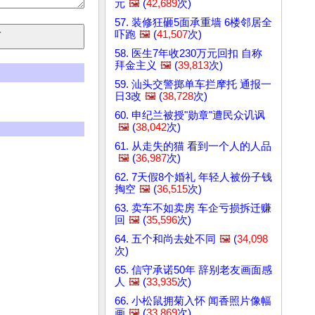
元
🖼️
(
42,689
次)
57. 装修狂砸5面承重墙 6楼邻居全
吓跑
🖼️
(
41,507
次)
58. 医生7年收230万元回扣 自称
拜金主义
🖼️
(
39,813
次)
59. 汕头交警掷单车拦摩托 通报一
日3改
🖼️
(
38,728
次)
60. 申纪兰被授"勋章"遭民众讥讽
🖼️
(
38,042
次)
61. 从走失的猫 看到一个人的人品
🖼️
(
36,987
次)
62. 7天假8个婚礼 年轻人被份子钱
掏空
🖼️
(
36,515
次)
63. 卖车不如卖房 车企亏损拆迁赚
回
🖼️
(
35,596
次)
64. 五个和尚去处不同
🖼️
(
34,098
次)
65. 信守承诺50年 辞别老友画面感
人
🖼️
(
33,935
次)
66. 小松鼠拥菊入怀 闻香照片像幅
画
🖼️
(
33,869
次)