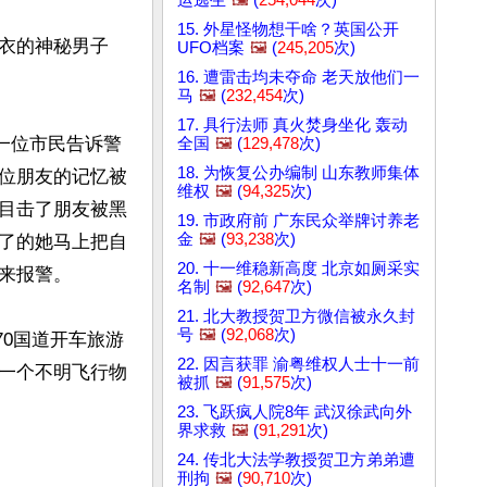
15. 外星怪物想干啥？英国公开
衣的神秘男子
UFO档案
🖼️
(
245,205
次)
16. 遭雷击均未夺命 老天放他们一
马
🖼️
(
232,454
次)
17. 具行法师 真火焚身坐化 轰动
一位市民告诉警
全国
🖼️
(
129,478
次)
18. 为恢复公办编制 山东教师集体
位朋友的记忆被
维权
🖼️
(
94,325
次)
目击了朋友被黑
19. 市政府前 广东民众举牌讨养老
金
🖼️
(
93,238
次)
了的她马上把自
20. 十一维稳新高度 北京如厕采实
报警。

名制
🖼️
(
92,647
次)
21. 北大教授贺卫方微信被永久封
号
🖼️
(
92,068
次)
70国道开车旅游
22. 因言获罪 渝粤维权人士十一前
一个不明飞行物
被抓
🖼️
(
91,575
次)
23. 飞跃疯人院8年 武汉徐武向外
界求救
🖼️
(
91,291
次)
24. 传北大法学教授贺卫方弟弟遭
刑拘
🖼️
(
90,710
次)