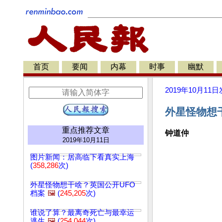
首页
要闻
内幕
时事
幽默
2019年10月11日
外星怪物想干
重点推荐文章
钟道仲
2019年10月11日
图片新闻：居高临下看真实上海
(
358,286
次)
外星怪物想干啥？英国公开UFO
档案
🖼️
(
245,205
次)
谁说了算？最离奇死亡与最幸运
逃生
🖼️
(
254,044
次)