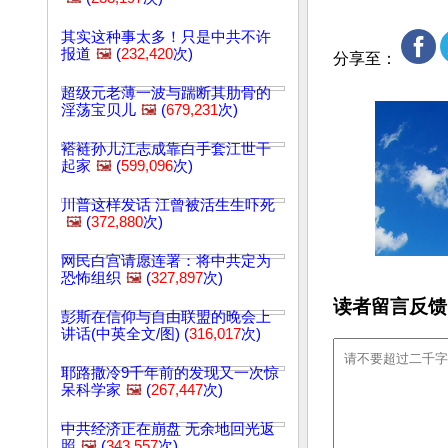
其实这种事太多！只是中共不许
报道
🖼️
(
232,420
次)
分享至：
超级元老薄一波与踹断其肋骨的
淫荡宝贝儿
🖼️
(
679,231
次)
褡裢孙儿江志成靠白手套江世干
起家
🖼️
(
599,096
次)
川普这样发话 江曾被活生生吓死
🖼️
(
372,880
次)
网民白宫请愿连署：将中共定为
恐怖组织
🖼️
(
327,897
次)
读者留言反馈
彭斯在信仰与自由联盟的晚会上
讲话(中英全文/图) (
316,017
次)
耶路撒冷9千年前的发现又一次惊
呆科学家
🖼️
(
267,447
次)
中共经济正在崩盘 无余地回光返
照
🖼️
(
343,557
次)