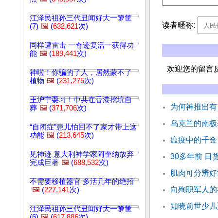
江泽民祖孙三代丑闻好大一箩筐
读者暱称:
(7)
🖼️
(
632,621
次)
同样遭雷击 一奇迹复活一获得功
能
🖼️
(
189,441
次)
欢迎您的留言
神啦！你骗的了人，居然蒙不了
植物
🖼️
(
231,275
次)
王沪宁耍习！中共在香港挖坑自
为何神推出有
葬
🖼️
(
371,706
次)
乌克兰的南极
“自闭症”患儿怕回不了家才带上这
功能
🖼️
(
213,645
次)
瘟疫中的千金
见神迹 意大利神学家阿奎纳放弃
30多年前 日
完成巨著
🖼️
(
688,532
次)
肌肉可分辨好
不需要移植器官 多活几年的绝招
向殉职军人的
🖼️
(
227,141
次)
知晓前世少儿
江泽民祖孙三代丑闻好大一箩筐
(6)
🖼️
(
617,886
次)