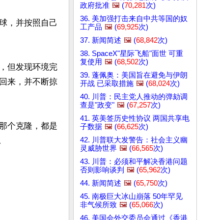
政府批准
🖼️
(
70,281
次)
36. 美加强打击来自中共等国的奴
球，并按照自己
工产品
🖼️
(
69,925
次)
37. 新闻简述
🖼️
(
68,842
次)
38. SpaceX"星际飞船"面世 可重
复使用
🖼️
(
68,502
次)
，但发现环境完
39. 蓬佩奥：美国旨在避免与伊朗
回来，并不断掠
开战 已采取措施
🖼️
(
68,024
次)
40. 川普：民主党人推动的弹劾调
查是"政变"
🖼️
(
67,257
次)
41. 英美签历史性协议 两国共享电
那个克隆，都是
子数据
🖼️
(
66,625
次)
42. 川普联大发警告：社会主义幽


灵威胁世界
🖼️
(
66,565
次)
43. 川普：必须和平解决香港问题
否则影响谈判
🖼️
(
65,962
次)
44. 新闻简述
🖼️
(
65,750
次)
45. 南极巨大冰山崩落 50年罕见
非气候所致
🖼️
(
65,066
次)
46. 美国会外交委员会通过《香港