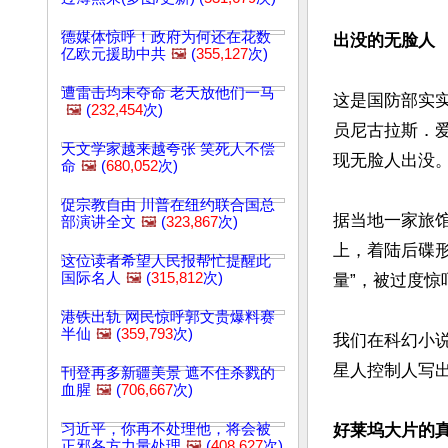
德媒体惊呼！政府为何还在花数
出没的无脸人
亿欧元援助中共
🖼️
(
355,127
次)
遭雷击均未夺命 老天放他们一马
这是国防部实实
🖼️
(
232,454
次)
员尼古拉斯．
天文学家越来越夸张 笑死人不偿
现无脸人出没。
命
🖼️
(
680,052
次)
促宗教自由 川普在纽约联合国总
据当地一家旅
部演讲全文
🖼️
(
323,867
次)
上，着陆后碟形
这位读者希望人民报帮忙提醒此
国际名人
🖼️
(
315,812
次)
量”，被过度惊
港铁出轨 网民惊呼郭文贵爆料赛
半仙
🖼️
(
359,793
次)
我们在科幻小
星人控制人写
刊登再多新疆美景 遮不住杀戮的
血腥
🖼️
(
706,667
次)
习近平，你再不处理他，将会被
好莱坞大片的
正邪各方力量处理
🖼️
(
408,627
次)