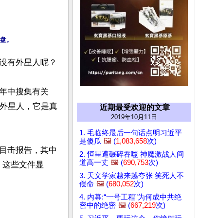
没有外星人呢？

年中搜集有关
有外星人，它是真
近期最受欢迎的文章
2019年10月11日
1. 毛临终最后一句话点明习近平
是傻瓜
🖼️
(
1,083,658
次)
目击报告，其中
2. 恒星遭碾碎吞噬 神魔激战人间
道高一丈
🖼️
(
690,753
次)
。这些文件显
3. 天文学家越来越夸张 笑死人不
偿命
🖼️
(
680,052
次)
4. 内幕:“一号工程”为何成中共绝
密中的绝密
🖼️
(
667,219
次)