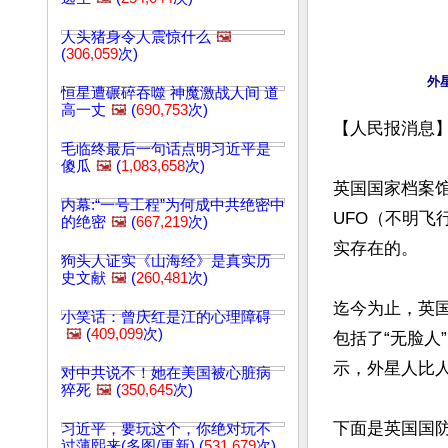
人头猪身令人震惊什么
🖼️
(
306,059
次)
恒星遭碾碎吞噬 神魔激战人间 道
高一丈
🖼️
(
690,753
次)
【人民报消息
毛临终最后一句话点明习近平是
傻瓜
🖼️
(
1,083,658
次)
英国国家档案
内幕:“一号工程”为何成中共绝密中
UFO（不明
的绝密
🖼️
(
667,219
次)
实存在的。

狗头人证实《山海经》是真实历
史文献
🖼️
(
260,481
次)
迄今为止，英
小笑话：曾庆红是江的心理障碍
🖼️
(
409,099
次)
包括了“无脸人
示，外星人比人
对中共说不！她在美国被心脏病
猝死
🖼️
(
350,645
次)
下面是英国国防
习近平，要玩这个，你绝对玩不
过薄熙来(多图/更新) (
531,679
次)