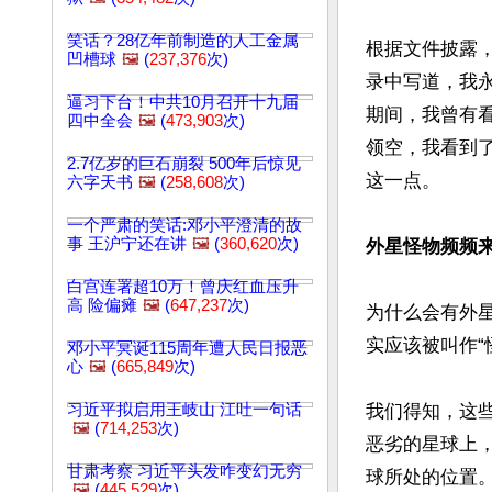
笑话？28亿年前制造的人工金属
根据文件披露，
凹槽球
🖼️
(
237,376
次)
录中写道，我永
逼习下台！中共10月召开十九届
期间，我曾有看
四中全会
🖼️
(
473,903
次)
领空，我看到
2.7亿岁的巨石崩裂 500年后惊见
这一点。

六字天书
🖼️
(
258,608
次)
一个严肃的笑话:邓小平澄清的故
事 王沪宁还在讲
🖼️
(
360,620
次)
外星怪物频频
白宫连署超10万！曾庆红血压升
高 险偏瘫
🖼️
(
647,237
次)
为什么会有外
实应该被叫作“怪
邓小平冥诞115周年遭人民日报恶
心
🖼️
(
665,849
次)
习近平拟启用王岐山 江吐一句话
我们得知，这
🖼️
(
714,253
次)
恶劣的星球上
甘肃考察 习近平头发咋变幻无穷
球所处的位置。
🖼️
(
445,529
次)