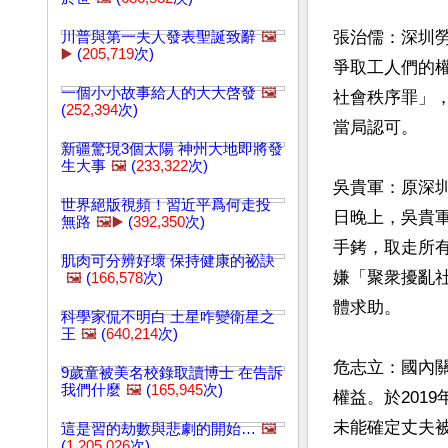
張治儒：深圳勞
川普與第一夫人發表聖誕致辭
🖼️
▶️
(
205,719
次)
爭取工人們的權
一個小小故事給人的大大啓發
🖼️
社會秩序罪」
(
252,394
次)
當局認可。

新疆驚現3個太陽 神州大地即將發
生大事
🖼️
(
233,322
次)
吳貴軍：原深圳
世界絕版視頻！習近平爲何走投
日晚上，吳貴
無路
🖼️▶️
(
392,350
次)
手銬，取走所
肌肉可分辨好壞 保持健康的祕訣
嫌「聚衆擾亂
🖼️
(
166,578
次)
體求助。

科學家侃不明白 土星咋變衛星之
王
🖼️
(
640,214
次)
危志立：國內
9歲童被美名校錄取讀博士 在告訴
我們什麼
🖼️
(
165,945
次)
權益。於201
未能確定丈夫被
這是習的劫數與悲劇的開始…
🖼️
(
1,205,026
次)