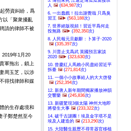
5. 薄熙來死 江選定薄瓜瓜當接班
人
🖼️
(
634,987
次)
多起勞資糾紛，爲
6. 一出蠢戲！拉出謝覺哉 只爲臭
習王
🖼️▶️
(
563,188
次)
警方以「聚衆擾亂
7. 世界絕版視頻！習近平爲何走
聘請的律師不被
投無路
🖼️▶️
(
392,350
次)
8. 人民報元旦獻辭：卜算子·2020
🖼️
(
335,397
次)
9. 川普止戈爲武 英國預言家談
19年1月20
2020
🖼️▶️
(
323,630
次)
貴軍拖出，鎖上
10. 曾慶紅人馬賴小民盡給習近平
拆臺
🖼️
(
271,814
次)
妻周玉芝，以涉
11. 一個小小故事給人的大大啓發
不得找律師和媒
🖼️
(
252,394
次)
12. 新唐人新年期間獨家播放神韻
交響樂
🖼️
(
245,836
次)
13. 新疆驚現3個太陽 神州大地即
體的生存處境和
將發生大事
🖼️
(
233,322
次)
其妻子鄭楚然至今
14. 破千古謎團！埃及金字塔不是
埃及人建造的
🖼️
(
213,290
次)
15. 大陸醫生親歷不尋常器官移植