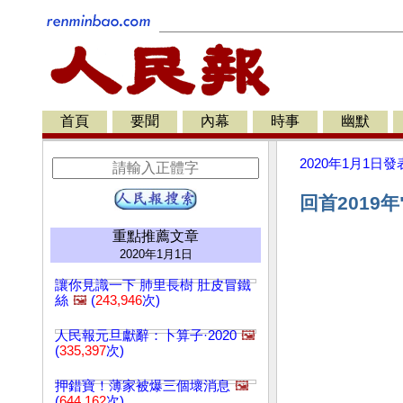
首頁
要聞
內幕
時事
幽默
2020年1月1日
發
回首2019
重點推薦文章
2020年1月1日
讓你見識一下 肺里長樹 肚皮冒鐵
絲
🖼️
(
243,946
次)
人民報元旦獻辭：卜算子·2020
🖼️
(
335,397
次)
押錯寶！薄家被爆三個壞消息
🖼️
(
644,162
次)