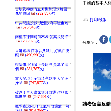
中國的基本人
古埃及神廟有直升機和潛水艇圖
文章網址: http://w
像的原因
🖼️
(
232,897
次)
打印機版
中共間諜投誠 澳洲政府再跪也難
🖼️
(
575,945
次)
南極不凍湖爲何不凍 答案很簡單
🖼️
(
236,925
次)
分享至：
香港選舉 江系以共滅共 好戲在後
頭
🖼️
(
490,990
次)
讓這條小狗臉上長尾巴 是爲了這
個
🖼️
(
231,787
次)
重大發現！宇宙清亮乾淨 人間正
掃除
🖼️
(
747,877
次)
破迷！盲人畫家無師自通 作品驚
豔世界
🖼️
(
247,601
次)
讀者留言反饋
錢學森說NO！江氣急敗壞放一句
狠話
🖼️
(
614,355
次)