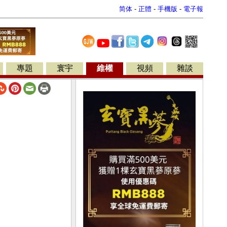
简体
-
正體
-
手機版
-
電子報
專題
寰宇
維權
視頻
雜談