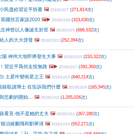
小民盡給習近平拆臺
🖼️
(
271,814
次)
2019/12/27
英國預言家談2020
🖼️▶️
(
323,630
次)
2019/12/26
紀念神曾以人像誕生於世
🖼️
(
686,532
次)
2019/12/25
給人的大大啓發
🖼️
(
252,394
次)
2019/12/21
太陽 神州大地即將發生大事
🖼️
(
233,322
次)
2019/12/20
！習近平爲何走投無路
🖼️▶️
(
392,350
次)
2019/12/17
白 土星咋變衛星之王
🖼️
(
640,214
次)
2019/12/15
校錄取讀博士 在告訴我們什麼
🖼️
(
165,945
次)
2019/12/14
與悲劇的開始…
🖼️
(
1,205,026
次)
2019/12/13
孩看見-他不是她的丈夫
🖼️
(
267,280
次)
2019/12/11
 狠治姬鵬飛和劉華清
🖼️
(
552,271
次)
2019/12/10
驚現諸多「卍」字符 怎了得
🖼️
(
206,669
次)