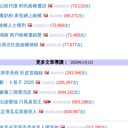
以租代徵 村民維權遭訓
🖼️
(
73,110
次)
2020/6/10
毒奶粉 家長網上維權
🖼️
(
68,271
次)
2020/6/6
4維權人士獲刑
🖼️
(
72,866
次)
2020/4/17
鳴槍 商戶維權遭鎮壓
🖼️
(
71,483
次)
2020/4/11
中共再次狂抓維權律師
🖼️
(
77,877
次)
2020/1/25
更多文章導讀：
2020年1月1日
 肺里長樹 肚皮冒鐵絲
🖼️
(
243,946
次)
2020/1/3
：卜算子·2020
🖼️
(
335,397
次)
2020/1/1
被爆三個壞消息
🖼️
(
644,162
次)
2019/12/31
出謝覺哉 只爲臭習王
🖼️▶️
(
563,188
次)
2019/12/30
選定薄瓜瓜當接班人
🖼️
(
634,987
次)
2019/12/29
埃及金字塔不是埃及人建造的
🖼️
(
213,290
次)
2019/12/28