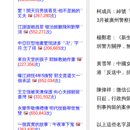
驚！開天目男孩看見-他不是她的
柯成兵：綽號「
丈夫
🖼️
(
267,280
次)
3月被廣州警察
江謝謝賴昌星 狠治姬鵬飛和劉華
清
🖼️
(
552,271
次)
楊鄭君：《新生
中亞巨型地畫驚現諸多「卍」字
圳警方關押，無
符 怎了得
🖼️
(
206,669
次)
來自天堂的孩子 耶穌教她作畫
🖼️
黃雪琴：中國
(
227,356
次)
港「反送中」抗
曝江綿恆4年5換腎 郭文貴還欠一
個承諾
🖼️
(
652,034
次)
陳偉祥：微信公
王立強被美澳保護 向心夫婦願留
臺灣
🖼️
(
331,932
次)
日起，行政拘
刑事拘留的案例
永樂帝敬佛禮佛 明代技藝舉世無
雙
🖼️
(
650,843
次)
以上這些名字及
一個真實的故事：午夜車下鬼
🖼️
(
263,430
次)