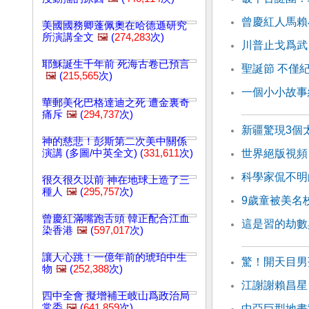
曾慶紅人馬賴
美國國務卿蓬佩奧在哈德遜研究
所演講全文
🖼️
(
274,283
次)
川普止戈爲武 
耶穌誕生千年前 死海古卷已預言
聖誕節 不僅
🖼️
(
215,565
次)
一個小小故事
華郵美化巴格達迪之死 遭金裏奇
痛斥
🖼️
(
294,737
次)
新疆驚現3個
神的慈悲！彭斯第二次美中關係
演講 (多圖/中英全文) (
331,611
次)
世界絕版視頻
科學家侃不明
很久很久以前 神在地球上造了三
種人
🖼️
(
295,757
次)
9歲童被美名
曾慶紅滿嘴跑舌頭 韓正配合江血
這是習的劫數
染香港
🖼️
(
597,017
次)
讓人心跳！一億年前的琥珀中生
驚！開天目男
物
🖼️
(
252,388
次)
江謝謝賴昌星
四中全會 擬增補王岐山爲政治局
常委
🖼️
(
641,859
次)
中亞巨型地畫