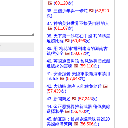
🖼️
(
69,120
次)
36. 三個少年與一條蛇
🖼️
(
62,920
次)
37. 神的美好世界不接受自殺的人
🖼️
(
61,107
次)
38. 天下第一斜塔在中國 其傾斜度
遠超比薩
🖼️
(
60,496
次)
39. 用"梅花陣"排列建造的湖南古
鎮很安全
🖼️
(
59,672
次)
40. 英國通靈男孩 曾見過美國威爾
遜總統的靈魂
🖼️
(
59,110
次)
41. 安全擔憂 美陸軍緊隨海軍禁用
TikTok
🖼️
(
57,943
次)
42. 大劫時 總有人能倖免於難
🖼️
(
57,439
次)
43. 新聞簡述
🖼️
(
57,243
次)
44. 金正恩挑釁推新武器 蓬佩奧籲
選擇和平
🖼️
(
56,760
次)
45. 納瓦羅：貿易協議意味着2020
美國經濟繁榮
🖼️
(
56,506
次)