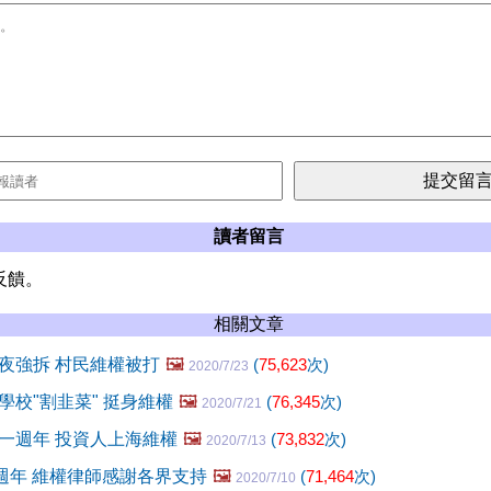
讀者留言
反饋。
相關文章
夜強拆 村民維權被打
🖼️
(
75,623
次)
2020/7/23
學校"割韭菜" 挺身維權
🖼️
(
76,345
次)
2020/7/21
一週年 投資人上海維權
🖼️
(
73,832
次)
2020/7/13
五週年 維權律師感謝各界支持
🖼️
(
71,464
次)
2020/7/10