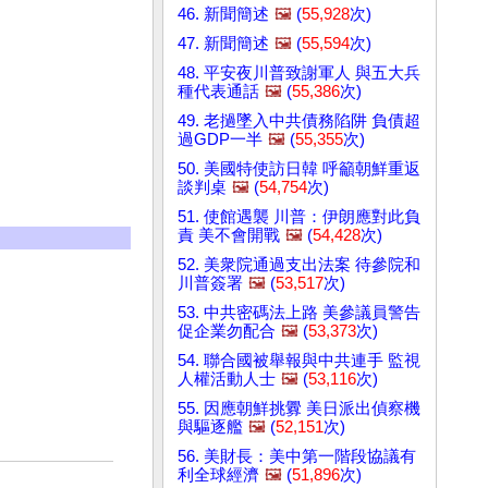
46. 新聞簡述
🖼️
(
55,928
次)
47. 新聞簡述
🖼️
(
55,594
次)
48. 平安夜川普致謝軍人 與五大兵
種代表通話
🖼️
(
55,386
次)
49. 老撾墜入中共債務陷阱 負債超
過GDP一半
🖼️
(
55,355
次)
50. 美國特使訪日韓 呼籲朝鮮重返
談判桌
🖼️
(
54,754
次)
51. 使館遇襲 川普：伊朗應對此負
責 美不會開戰
🖼️
(
54,428
次)
52. 美衆院通過支出法案 待參院和
川普簽署
🖼️
(
53,517
次)
53. 中共密碼法上路 美參議員警告
促企業勿配合
🖼️
(
53,373
次)
54. 聯合國被舉報與中共連手 監視
人權活動人士
🖼️
(
53,116
次)
55. 因應朝鮮挑釁 美日派出偵察機
與驅逐艦
🖼️
(
52,151
次)
56. 美財長：美中第一階段協議有
利全球經濟
🖼️
(
51,896
次)