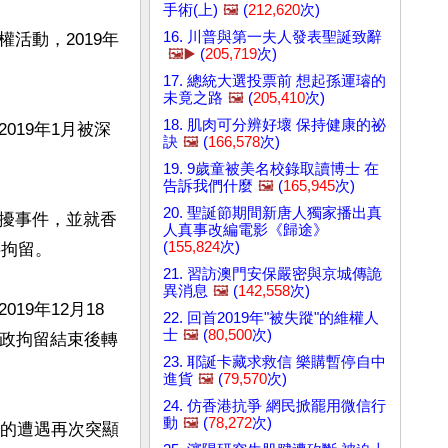
手術(上)
🖼️
(
212,620
次)
16. 川普與第一夫人發表聖誕致辭
活動，2019年
🖼️▶️
(
205,719
次)
17. 總統大選投票前 想起孫運璿的
未竟之路
🖼️
(
205,410
次)
18. 肌肉可分辨好壞 保持健康的祕
19年1月被深
訣
🖼️
(
166,578
次)
19. 9歲童被美名校錄取讀博士 在
告訴我們什麼
🖼️
(
165,945
次)
20. 聖誕節期間新唐人獨家播出真
擾事件，並就香
人真事改編電影《歸途》
(
155,824
次)
拘留。

21. 習訪澳門安保嚴密與京城傳詭
異消息
🖼️
(
142,558
次)
9年12月18
22. 回首2019年"被失蹤"的維權人
士
🖼️
(
80,500
次)
行政拘留結束後轉
23. 耶誕卡藏求救信 樂購暫停自中
進貨
🖼️
(
79,570
次)
24. 仿香港抗爭 網民掀罷用微信行
動
🖼️
(
78,272
次)
捕的遭遇再次突顯