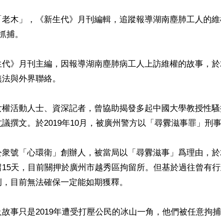
老木」，《新生代》月刊編輯，追蹤報導湖南塵肺工人的維權
抓捕。

代》月刊主編，因報導湖南塵肺病工人上訪維權的故事，於20
法與外界聯絡。

女權活動人士、資深記者，曾協助揭發多起中國大學教授性騷
議撰文。於2019年10月，被廣州警方以「尋釁滋事罪」刑事
衆號「心環衛」創辦人，被當局以「尋釁滋事」爲理由，於201
留15天，目前關押於廣州市越秀區拘留所。但基於過往曾有
，目前無法確保一定能如期獲釋。

故事只是2019年遭受打壓公民的冰山一角，他們被任意拘