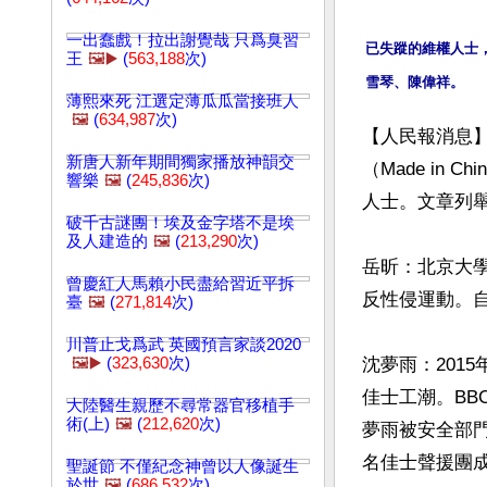
一出蠢戲！拉出謝覺哉 只爲臭習
已失蹤的維權人士
王
🖼️▶️
(
563,188
次)
薄熙來死 江選定薄瓜瓜當接班人
🖼️
(
634,987
次)
【人民報消息】
新唐人新年期間獨家播放神韻交
（Made in
響樂
🖼️
(
245,836
次)
人士。文章列
破千古謎團！埃及金字塔不是埃
及人建造的
🖼️
(
213,290
次)
岳昕：北京大學
曾慶紅人馬賴小民盡給習近平拆
反性侵運動。自
臺
🖼️
(
271,814
次)
川普止戈爲武 英國預言家談2020
🖼️▶️
(
323,630
次)
沈夢雨：201
佳士工潮。B
大陸醫生親歷不尋常器官移植手
術(上)
🖼️
(
212,620
次)
夢雨被安全部門
名佳士聲援團成
聖誕節 不僅紀念神曾以人像誕生
於世
🖼️
(
686,532
次)