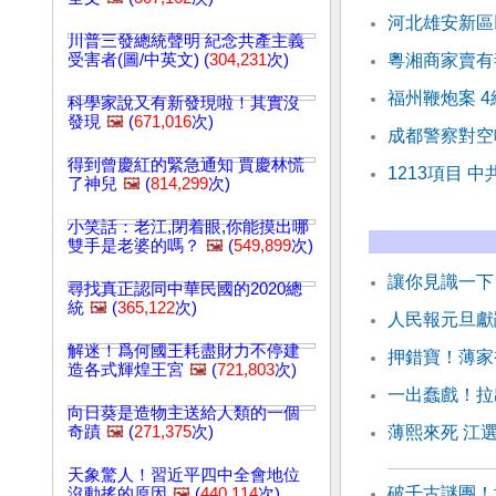
河北雄安新區
川普三發總統聲明 紀念共產主義
受害者(圖/中英文) (
304,231
次)
粵湘商家賣有
福州鞭炮案 
科學家說又有新發現啦！其實沒
發現
🖼️
(
671,016
次)
成都警察對空
得到曾慶紅的緊急通知 賈慶林慌
1213項目 
了神兒
🖼️
(
814,299
次)
小笑話：老江,閉着眼,你能摸出哪
雙手是老婆的嗎？
🖼️
(
549,899
次)
讓你見識一下
尋找真正認同中華民國的2020總
統
🖼️
(
365,122
次)
人民報元旦獻辭
解迷！爲何國王耗盡財力不停建
押錯寶！薄家
造各式輝煌王宮
🖼️
(
721,803
次)
一出蠢戲！拉
向日葵是造物主送給人類的一個
奇蹟
🖼️
(
271,375
次)
薄熙來死 江
天象驚人！習近平四中全會地位
破千古謎團！
沒動搖的原因
🖼️
(
440,114
次)