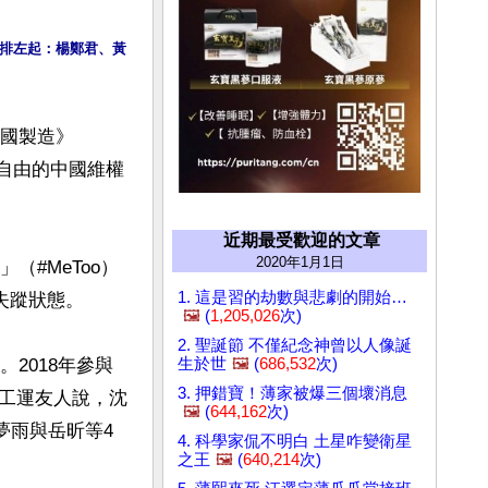
排左起：楊鄭君、黃
中國製造》
失去自由的中國維權
近期最受歡迎的文章
2020年1月1日
（#MeToo）
1. 這是習的劫數與悲劇的開始…
蹤狀態。

🖼️
(
1,205,026
次)
2. 聖誕節 不僅紀念神曾以人像誕
生於世
🖼️
(
686,532
次)
2018年參與
3. 押錯寶！薄家被爆三個壞消息
。工運友人說，沈
🖼️
(
644,162
次)
夢雨與岳昕等4
4. 科學家侃不明白 土星咋變衛星
之王
🖼️
(
640,214
次)