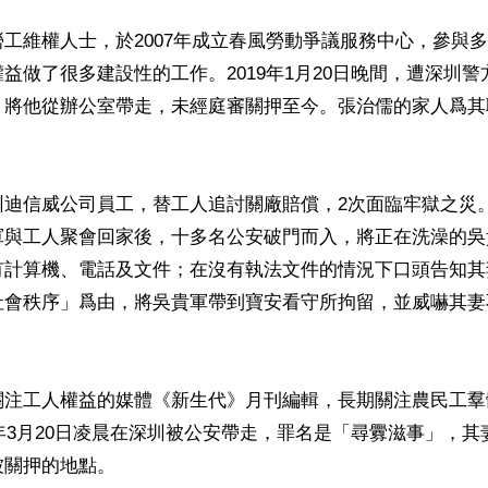
工維權人士，於2007年成立春風勞動爭議服務中心，參與
益做了很多建設性的工作。2019年1月20日晚間，遭深圳
，將他從辦公室帶走，未經庭審關押至今。張治儒的家人爲其
迪信威公司員工，替工人追討關廠賠償，2次面臨牢獄之災。20
軍與工人聚會回家後，十多名公安破門而入，將正在洗澡的吳
有計算機、電話及文件；在沒有執法文件的情況下口頭告知其
社會秩序」爲由，將吳貴軍帶到寶安看守所拘留，並威嚇其妻
關注工人權益的媒體《新生代》月刊編輯，長期關注農民工羣
9年3月20日凌晨在深圳被公安帶走，罪名是「尋釁滋事」，
關押的地點。
