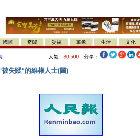
國際
奇聞
災禍
萬象
生活
文化
人氣：
80,500
分享：
表
年"被失蹤"的維權人士(圖)