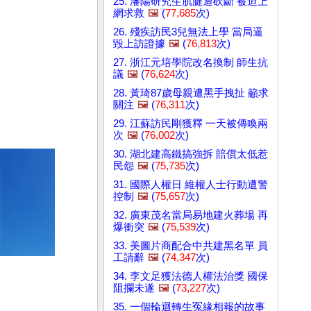
25. 瀋陽研究生肌腱遭砍斷 被迫上
網求救
🖼️
(
77,685
次)
26. 殘疾訪民3兒無法上學 當局逼
毀上訪證據
🖼️
(
76,813
次)
27. 浙江元培學院改名換制 師生抗
議
🖼️
(
76,624
次)
28. 黃琦87歲母親遭黑手拽扯 籲求
關注
🖼️
(
76,311
次)
29. 江蘇訪民剛獲釋 一天被傳喚兩
次
🖼️
(
76,002
次)
30. 湖北建高鐵搞強拆 賠償太低惹
民怨
🖼️
(
75,735
次)
31. 國際人權日 維權人士行動遭警
控制
🖼️
(
75,657
次)
32. 廣東茂名當局易地建火葬場 再
爆衝突
🖼️
(
75,539
次)
33. 美圖片商配合中共建黑名單 員
工請辭
🖼️
(
74,347
次)
34. 李文足獲法德人權法治獎 國保
阻攔未遂
🖼️
(
73,227
次)
35. 一個輪迴轉生冤緣相報的故事