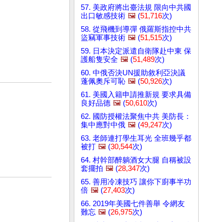
57. 美政府將出臺法規 限向中共國
出口敏感技術
🖼️
(
51,716
次)
58. 從飛機到導彈 俄羅斯指控中共
盜竊軍事技術
🖼️
(
51,515
次)
59. 日本決定派遣自衛隊赴中東 保
護船隻安全
🖼️
(
51,489
次)
60. 中俄否決UN援助敘利亞決議
蓬佩奧斥可恥
🖼️
(
50,926
次)
61. 美國入籍申請推新規 要求具備
良好品德
🖼️
(
50,610
次)
62. 國防授權法聚焦中共 美防長：
集中應對中俄
🖼️
(
49,247
次)
63. 老師連打學生耳光 全班幾乎都
被打
🖼️
(
30,544
次)
64. 村幹部醉躺酒女大腿 自稱被設
套擺拍
🖼️
(
28,347
次)
65. 善用冷凍技巧 讓你下廚事半功
倍
🖼️
(
27,403
次)
66. 2019年美國七件善舉 令網友
難忘
🖼️
(
26,975
次)