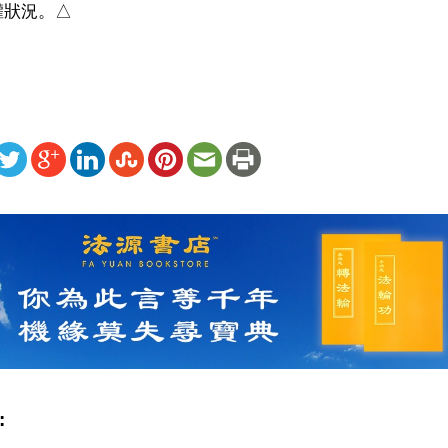
權狀況。△
ww.renminbao.com/rmb/articles/2020/1/1/70205b.html
: