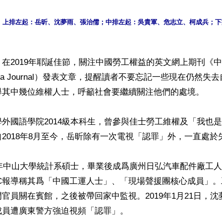
，上排左起：岳昕、沈夢雨、張治儒；中排左起：吳貴軍、危志立、柯成兵；下
在2019年耶誕佳節，關注中國勞工權益的英文網上期刊《
 China Journal）發表文章，提醒讀者不要忘記一些現在仍然
舉其中幾位維權人士，呼籲社會要繼續關注他們的處境。

外國語學院2014級本科生，曾參與佳士勞工維權及「我也是」
2018年8月至今，岳昕除有一次電視「認罪」外，一直處於失
5年中山大學統計系碩士，畢業後成爲廣州日弘汽車配件廠工人。
BC報導稱其爲「中國工運人士」、「現場聲援團核心成員」
官員關在賓館，之後被帶回家中監視。2019年1月21日，沈
員遭廣東警方強迫視頻「認罪」。
