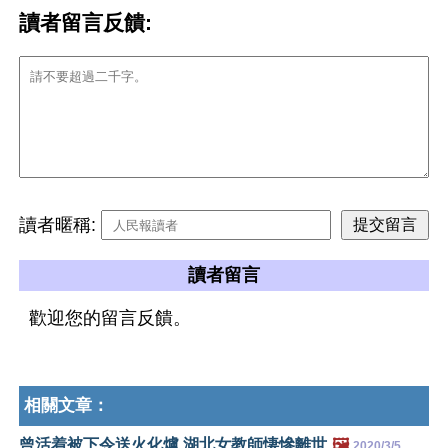
讀者留言反饋:
讀者暱稱:
讀者留言
歡迎您的留言反饋。
相關文章：
曾活着被下令送火化爐 湖北女教師悽慘離世
🖼️
2020/3/5