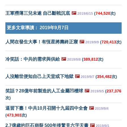
王軍撈薄三兒未遂 自己斷戟沉底
🖼️
(
744,520
次)
2019/6/15
更多文章導讀：
2019年9月7日
人間在發生大事！有恆星將壽終正寢
🖼️
(
720,413
次)
2019/9/9
冷笑話：中共的需求與供給
🖼️
(
389,812
次)
2019/9/8
人沒離世便知自己上天堂或下地獄
🖼️
(
354,482
次)
2019/9/7
笑話？28億年前製造的人工金屬凹槽球
🖼️
(
237,376
2019/9/5
次)
逼習下臺！中共10月召開十九屆四中全會
🖼️
2019/9/4
(
473,903
次)
2.7億歲的巨石崩裂 500年後驚見六字天書
🖼️
2019/9/1