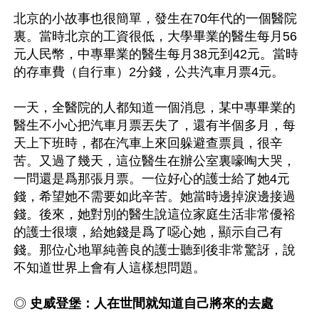
北京的小故事也很簡單，發生在70年代的一個醫院
裏。當時北京的工資很低，大學畢業的醫生每月56
元人民幣，中專畢業的醫生每月38元到42元。當時
的存車費（自行車）2分錢，公共汽車月票4元。

一天，全醫院的人都知道一個消息，某中專畢業的
醫生不小心把汽車月票丟失了，還有半個多月，每
天上下班時，都在汽車上來回躲避查票員，很辛
苦。又過了幾天，這位醫生在辦公室裏嚎啕大哭，
一問還是爲那張月票。一位好心的護士給了她4元
錢，希望她不需要如此辛苦。她當時邊掉淚邊接過
錢。後來，她對別的醫生說這位家庭生活非常優裕
的護士很壞，給她錢是爲了噁心她，顯示自己有
錢。那位心地單純善良的護士聽到後非常驚訝，說
不知道世界上會有人這樣想問題。

◎ 
史威登堡：人在世間就知道自己將來的去處