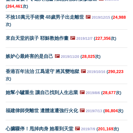
(
264,461
次)
不捨10萬元手術費 48歲男子出走離世
🖼️
(
24,988
2019/12/15
次)
來自天堂的孩子 耶穌教她作畫
🖼️
(
227,356
次)
2019/12/7
嫉妒心最終害的是自己
🖼️
(
28,025
次)
2019/11/20
香港百年法治 江爲退守 將其變地獄
🖼️
(
290,223
2019/10/16
次)
她幫小驢重生 讓自己找到人生志業
🖼️
(
28,677
次)
2019/8/6
福建律師突離世 遺體速遭強行火化
🖼️
(
86,804
次)
2019/7/13
心臟驟停！甩掉肉身 她看到天堂
🖼️
(
201,169
次)
2019/7/9