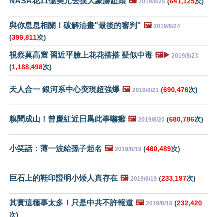
NASA花11億美元去摸大象腳趾頭
🖼️
(
641,125
次)
2019/8/25
與你息息相關！破解油畫"最後的審判"
🖼️
2019/8/24
(
399,811
次)
視察莫高窟 習近平臉上花花搭搭 疑似中毒
🖼️▶️
2019/8/23
(
1,188,498
次)
天人合一 銀河系中心突現超強爆
🖼️
(
690,476
次)
2019/8/21
糗聞成山！曾慶紅近日爲此事嚇癱
🖼️
(
680,786
次)
2019/8/20
小笑話：薄一波給孫子起名
🖼️
(
460,489
次)
2019/8/19
巨石上的鞋印證明小矮人真存在
🖼️
(
233,197
次)
2019/8/19
其實這種事太多！只是中共不許報道
🖼️
(
232,420
2019/8/18
次)