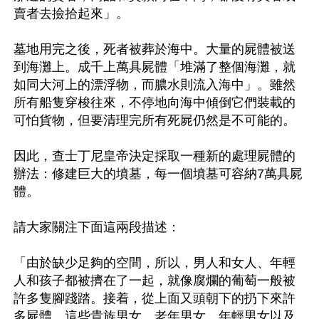
賣者去撿拾起來」。

墓地用完之後，死者被葬於海中。大量的屍體被送
到海灘上。成千上萬具屍體「堆滿了整個海灘，就
如同大河上的漂浮物，而膿水則流入海中」。雖然
所有船隻穿梭往來，不停地向海中傾倒它們裝載的
可怕貨物，但要清理完所有死屍仍然是不可能的。

因此，查士丁尼皇帝決定採取一種新的處理屍體的
辦法：修建巨大的墳墓，每一個墳墓可容納7萬具屍
體。

請大家關注下面這兩段描述：

「由於缺少足夠的空間，所以，男人和女人、年輕
人和孩子都被擠在了一起，就像腐爛的葡萄一般被
許多隻腳踐踏。接着，從上面又頭朝下的扔下來許
多屍體，這些貴族男女、老年男女、年輕男女以及