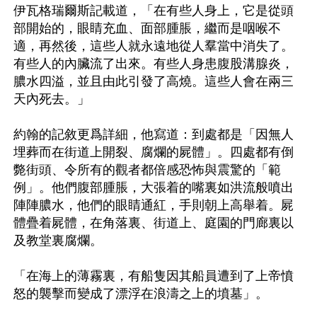
伊瓦格瑞爾斯記載道，「在有些人身上，它是從頭
部開始的，眼睛充血、面部腫脹，繼而是咽喉不
適，再然後，這些人就永遠地從人羣當中消失了。
有些人的內臟流了出來。有些人身患腹股溝腺炎，
膿水四溢，並且由此引發了高燒。這些人會在兩三
天內死去。」

約翰的記敘更爲詳細，他寫道：到處都是「因無人
埋葬而在街道上開裂、腐爛的屍體」。四處都有倒
斃街頭、令所有的觀者都倍感恐怖與震驚的「範
例」。他們腹部腫脹，大張着的嘴裏如洪流般噴出
陣陣膿水，他們的眼睛通紅，手則朝上高舉着。屍
體疊着屍體，在角落裏、街道上、庭園的門廊裏以
及教堂裏腐爛。

「在海上的薄霧裏，有船隻因其船員遭到了上帝憤
怒的襲擊而變成了漂浮在浪濤之上的墳墓」。
