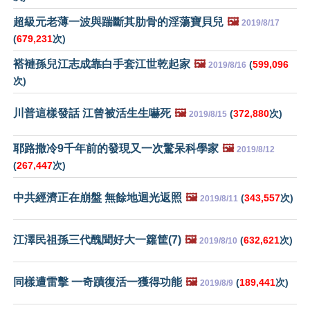
超級元老薄一波與踹斷其肋骨的淫蕩寶貝兒
🖼️
2019/8/17
(
679,231
次)
褡褳孫兒江志成靠白手套江世乾起家
🖼️
(
599,096
2019/8/16
次)
川普這樣發話 江曾被活生生嚇死
🖼️
(
372,880
次)
2019/8/15
耶路撒冷9千年前的發現又一次驚呆科學家
🖼️
2019/8/12
(
267,447
次)
中共經濟正在崩盤 無餘地迴光返照
🖼️
(
343,557
次)
2019/8/11
江澤民祖孫三代醜聞好大一籮筐(7)
🖼️
(
632,621
次)
2019/8/10
同樣遭雷擊 一奇蹟復活一獲得功能
🖼️
(
189,441
次)
2019/8/9