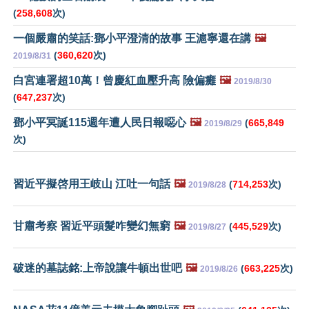
(
258,608
次)
一個嚴肅的笑話:鄧小平澄清的故事 王滬寧還在講
🖼️
(
360,620
次)
2019/8/31
白宮連署超10萬！曾慶紅血壓升高 險偏癱
🖼️
2019/8/30
(
647,237
次)
鄧小平冥誕115週年遭人民日報噁心
🖼️
(
665,849
2019/8/29
次)
習近平擬啓用王岐山 江吐一句話
🖼️
(
714,253
次)
2019/8/28
甘肅考察 習近平頭髮咋變幻無窮
🖼️
(
445,529
次)
2019/8/27
破迷的墓誌銘:上帝說讓牛頓出世吧
🖼️
(
663,225
次)
2019/8/26