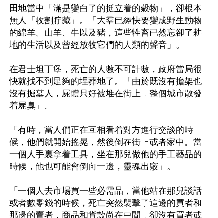
田地當中「滿是變白了的挺立着的穀物」，卻根本
無人「收割貯藏」。「大羣已經快要變成野生動物
的綿羊、山羊、牛以及豬，這些牲畜已然忘卻了耕
地的生活以及曾經放牧它們的人類的聲音」。

在君士坦丁堡，死亡的人數不可計數，政府當局很
快就找不到足夠的埋葬地了。「由於既沒有擔架也
沒有掘墓人，屍體只好被堆在街上，整個城市散發
着屍臭」。

「有時，當人們正在互相看着對方進行交談的時
候，他們就開始搖晃，然後倒在街上或者家中。當
一個人手裏拿着工具，坐在那兒做他的手工藝品的
時候，他也可能會倒向一邊，靈魂出竅」。

「一個人去市場買一些必需品，當他站在那兒談話
或者數零錢的時候，死亡突然襲擊了這邊的買者和
那邊的賣者，商品和貨款尚在中間，卻沒有買者或