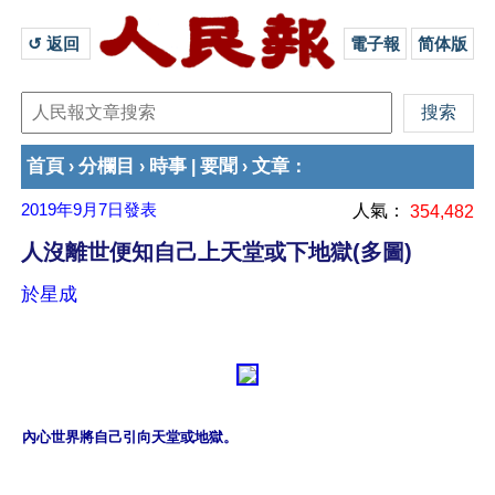
↺ 返回 
電子報
简体版
首頁
分欄目
時事
要聞
文章
›
›
|
›
：
2019年9月7日
發表
人氣：
354,482
人沒離世便知自己上天堂或下地獄(多圖)
於星成
內心世界將自己引向天堂或地獄。