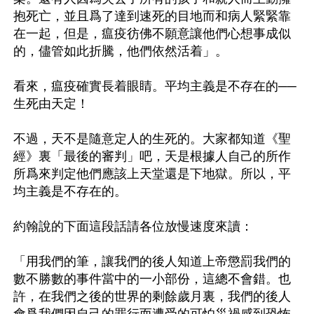
抱死亡，並且爲了達到速死的目地而和病人緊緊靠
在一起，但是，瘟疫彷佛不願意讓他們心想事成似
的，儘管如此折騰，他們依然活着」。

看來，瘟疫確實長着眼睛。平均主義是不存在的──
生死由天定！

不過，天不是隨意定人的生死的。大家都知道《聖
經》裏「最後的審判」吧，天是根據人自己的所作
所爲來判定他們應該上天堂還是下地獄。所以，平
均主義是不存在的。

約翰說的下面這段話請各位放慢速度來讀：

「用我們的筆，讓我們的後人知道上帝懲罰我們的
數不勝數的事件當中的一小部份，這總不會錯。也
許，在我們之後的世界的剩餘歲月裏，我們的後人
會爲我們因自己的罪行而遭受的可怕災禍感到恐怖