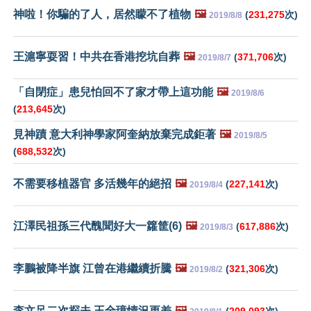
神啦！你騙的了人，居然矇不了植物
🖼️
(
231,275
次)
2019/8/8
王滬寧耍習！中共在香港挖坑自葬
🖼️
(
371,706
次)
2019/8/7
「自閉症」患兒怕回不了家才帶上這功能
🖼️
2019/8/6
(
213,645
次)
見神蹟 意大利神學家阿奎納放棄完成鉅著
🖼️
2019/8/5
(
688,532
次)
不需要移植器官 多活幾年的絕招
🖼️
(
227,141
次)
2019/8/4
江澤民祖孫三代醜聞好大一籮筐(6)
🖼️
(
617,886
次)
2019/8/3
李鵬被降半旗 江曾在港繼續折騰
🖼️
(
321,306
次)
2019/8/2
李文足二次探夫 王全璋情況更差
🖼️
(
209,093
次)