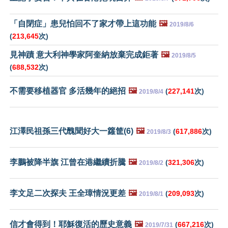
「自閉症」患兒怕回不了家才帶上這功能
🖼️
2019/8/6
(
213,645
次)
見神蹟 意大利神學家阿奎納放棄完成鉅著
🖼️
2019/8/5
(
688,532
次)
不需要移植器官 多活幾年的絕招
🖼️
(
227,141
次)
2019/8/4
江澤民祖孫三代醜聞好大一籮筐(6)
🖼️
(
617,886
次)
2019/8/3
李鵬被降半旗 江曾在港繼續折騰
🖼️
(
321,306
次)
2019/8/2
李文足二次探夫 王全璋情況更差
🖼️
(
209,093
次)
2019/8/1
信才會得到！耶穌復活的歷史意義
🖼️
(
667,216
次)
2019/7/31