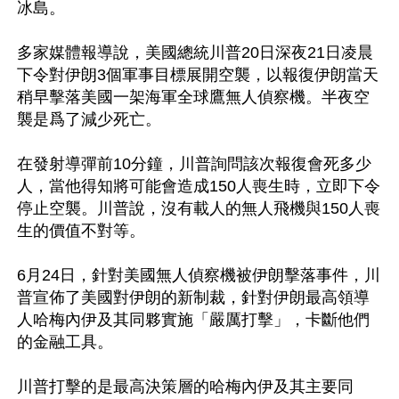
冰島。

多家媒體報導說，美國總統川普20日深夜21日凌晨
下令對伊朗3個軍事目標展開空襲，以報復伊朗當天
稍早擊落美國一架海軍全球鷹無人偵察機。半夜空
襲是爲了減少死亡。

在發射導彈前10分鐘，川普詢問該次報復會死多少
人，當他得知將可能會造成150人喪生時，立即下令
停止空襲。川普說，沒有載人的無人飛機與150人喪
生的價值不對等。

6月24日，針對美國無人偵察機被伊朗擊落事件，川
普宣佈了美國對伊朗的新制裁，針對伊朗最高領導
人哈梅內伊及其同夥實施「嚴厲打擊」，卡斷他們
的金融工具。

川普打擊的是最高決策層的哈梅內伊及其主要同