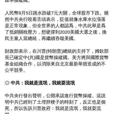
匯率操縱國。

人民幣8月5日跳水跌破7元大關，全球股市下跌。雖
然中共央行咬着舌頭表示，貶值就像水庫水位漲落
是正常現象，但全世界的人都認爲，中共此舉是爲
了抵銷關稅壓力，想硬撐到2020美國大選之後，換
民主黨人當總統，再繼續吞噬美國。

財政部表示，在川普(特朗普)總統的主持下，姆欽部
長已確定中(共)國是貨幣操縱國。美方將與國際貨幣
基金組織合作，以消除來自北京最新舉措造成的不
公平競爭。

◎
 中共：我就是流氓，我就耍流氓
中共央行發出聲明，公開承認進行貨幣操縱。這說
明中共已經到了土埋脖梗子的時刻了，反正也是個
死，所以告訴川普政府：我就是流氓，我就耍流