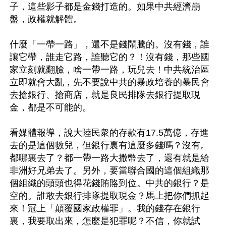
子，這些影子都是金錢打造的。如果中共經濟崩
盤，政權就解體。

什麼「一帶一路」，還不是錢鬧騰的。沒有錢，誰
讓它帶，誰走它路，誰聽它的？！沒有錢，那些國
家立刻就翻臉，啥一帶一路，玩兒去！中共統治區
立即就會大亂，先不要說中共的暴政培養的暴民會
去搶銀行、搶商店，就是良民排隊去銀行提取現
金，都是不可能的。

看媒體報導，說大陸民衆的存款有17.5萬億，存進
去的是這個數兒，但銀行裏有這麼多錢嗎？沒有。
都哪裏去了？都一帶一路大撒幣去了，還有就是給
非洲好兄弟去了。另外，要當聯合國的這個組織那
個組織的頭頭也得花錢賄賂到位。中共的銀行？是
空的。誰敢去銀行排隊提取現金？馬上把你們抓起
來！冠上「顛覆國家政權罪」。我的錢存在銀行
裏，我要取出來，怎麼是犯罪呢？不信，你就試