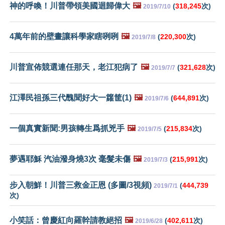
神的呼喚！川普帶領美國迴歸偉大
🖼️
(
318,245
次)
2019/7/10
4萬年前的壁畫讓科學家瞎咧咧
🖼️
(
220,300
次)
2019/7/8
川普宣佈競選連任那天，老江犯病了
🖼️
(
321,628
次)
2019/7/7
江澤民祖孫三代醜聞好大一籮筐(1)
🖼️
(
644,891
次)
2019/7/6
一個真實新聞:男孩轉生爲抓兇手
🖼️
(
215,834
次)
2019/7/5
夢遇耶穌 汽油潑身燒3次 毫髮未傷
🖼️
(
215,991
次)
2019/7/3
步入朝鮮！川普三救金正恩 (多圖/3視頻)
(
444,739
2019/7/1
次)
小笑話：曾慶紅向羅幹請教絕招
🖼️
(
402,611
次)
2019/6/28