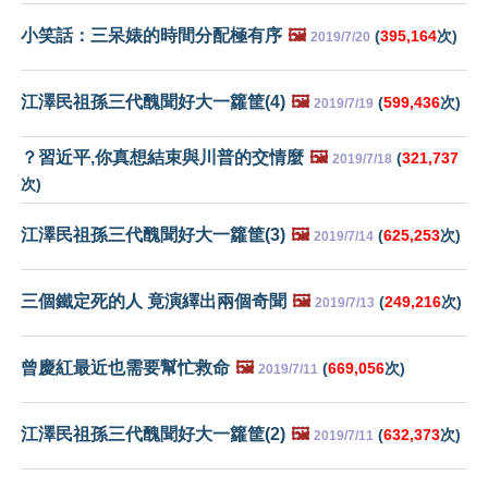
小笑話：三呆婊的時間分配極有序
🖼️
(
395,164
次)
2019/7/20
江澤民祖孫三代醜聞好大一籮筐(4)
🖼️
(
599,436
次)
2019/7/19
？習近平,你真想結束與川普的交情麼
🖼️
(
321,737
2019/7/18
次)
江澤民祖孫三代醜聞好大一籮筐(3)
🖼️
(
625,253
次)
2019/7/14
三個鐵定死的人 竟演繹出兩個奇聞
🖼️
(
249,216
次)
2019/7/13
曾慶紅最近也需要幫忙救命
🖼️
(
669,056
次)
2019/7/11
江澤民祖孫三代醜聞好大一籮筐(2)
🖼️
(
632,373
次)
2019/7/11