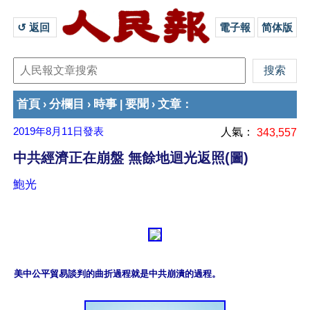
↺ 返回 
電子報
简体版
首頁
分欄目
時事
要聞
文章
›
›
|
›
：
2019年8月11日
發表
人氣：
343,557
中共經濟正在崩盤 無餘地迴光返照(圖)
鮑光
美中公平貿易談判的曲折過程就是中共崩潰的過程。