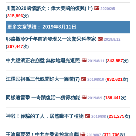
川普2020國情諮文：偉大美國的復興(上)
🖼️
2020/2/5
(
315,896
次)
更多文章導讀：
2019年8月11日
耶路撒冷9千年前的發現又一次驚呆科學家
🖼️
2019/8/12
(
267,447
次)
中共經濟正在崩盤 無餘地迴光返照
🖼️
(
343,557
次)
2019/8/11
江澤民祖孫三代醜聞好大一籮筐(7)
🖼️
(
632,621
次)
2019/8/10
同樣遭雷擊 一奇蹟復活一獲得功能
🖼️
(
189,441
次)
2019/8/9
神啦！你騙的了人，居然矇不了植物
🖼️
(
231,275
次)
2019/8/8
王滬寧耍習！中共在香港挖坑自葬
🖼️
(
371,706
次)
2019/8/7