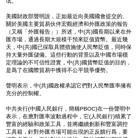
氓。

美國財政部聲明說，正如最近向美國國會提交的、
關於美國主要貿易伙伴宏觀經濟和外匯政策的報告
（又稱「外匯報告」）所述，中(共)國長期以來在外
匯市場，通過長期大規模干預來貶值貨幣。最近幾
天，中(共)國已採取具體措施使人民幣貶值，同時保
持大量外匯儲備。這些行動的背景以及中國市場穩
定理論的不可信性證實，中(共)國貨幣貶值的目的，
是爲了在國際貿易中獲得不公平競爭優勢。

聲明表示，中(共)國政權承認它們對人民幣匯率擁有
充分的控制權。

中共央行(中國人民銀行，簡稱PBOC)在一份聲明中
表示，在應對匯率波動過程中，它(人民銀行)積累了
豐富的經驗和政策工具，並將繼續創新和豐富調控
工具箱，針對外匯市場可能出現的正反饋行爲，要