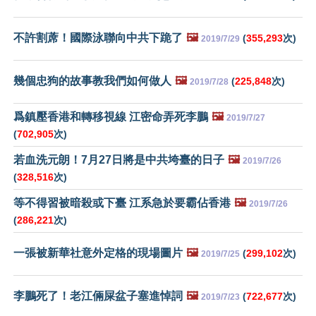
不許割蓆！國際泳聯向中共下跪了
🖼️
(
355,293
次)
2019/7/29
幾個忠狗的故事教我們如何做人
🖼️
(
225,848
次)
2019/7/28
爲鎮壓香港和轉移視線 江密命弄死李鵬
🖼️
2019/7/27
(
702,905
次)
若血洗元朗！7月27日將是中共垮臺的日子
🖼️
2019/7/26
(
328,516
次)
等不得習被暗殺或下臺 江系急於要霸佔香港
🖼️
2019/7/26
(
286,221
次)
一張被新華社意外定格的現場圖片
🖼️
(
299,102
次)
2019/7/25
李鵬死了！老江倆屎盆子塞進悼詞
🖼️
(
722,677
次)
2019/7/23