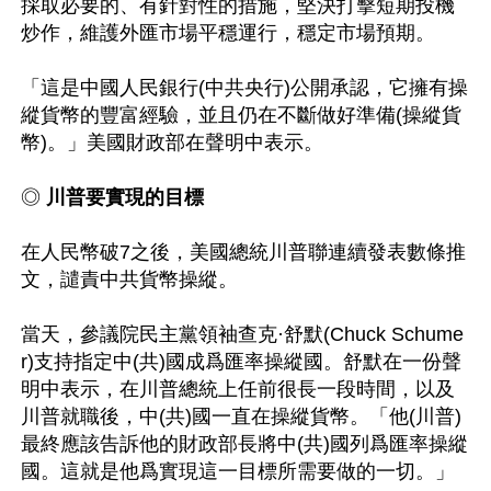
採取必要的、有針對性的措施，堅決打擊短期投機
炒作，維護外匯市場平穩運行，穩定市場預期。

「這是中國人民銀行(中共央行)公開承認，它擁有操
縱貨幣的豐富經驗，並且仍在不斷做好準備(操縱貨
幣)。」美國財政部在聲明中表示。

◎
 川普要實現的目標
在人民幣破7之後，美國總統川普聯連續發表數條推
文，譴責中共貨幣操縱。

當天，參議院民主黨領袖查克·舒默(Chuck Schume
r)支持指定中(共)國成爲匯率操縱國。舒默在一份聲
明中表示，在川普總統上任前很長一段時間，以及
川普就職後，中(共)國一直在操縱貨幣。「他(川普)
最終應該告訴他的財政部長將中(共)國列爲匯率操縱
國。這就是他爲實現這一目標所需要做的一切。」
