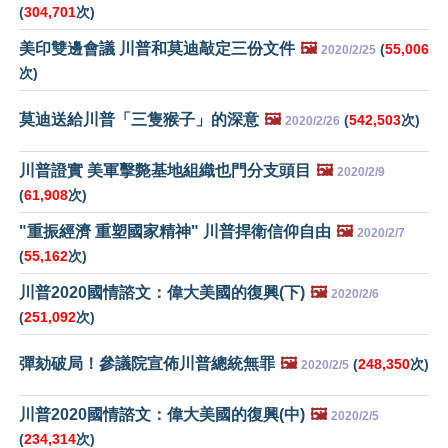
(
304,701
次)
美印雙邊會議 川普和莫迪敲定三份文件
🖼️
(
55,006
2020/2/25
次)
莫迪送給川普「三隻猴子」的深意
🖼️
(
542,503
次)
2020/2/26
川普證實 美軍擊斃基地組織也門分支頭目
🖼️
2020/2/9
(
61,908
次)
"重振經濟 重塑國家精神" 川普捍衛信仰自由
🖼️
2020/2/7
(
55,162
次)
川普2020國情諮文：偉大美國的復興(下)
🖼️
2020/2/6
(
251,092
次)
彈劾破局！參議院宣佈川普總統無罪
🖼️
(
248,350
次)
2020/2/5
川普2020國情諮文：偉大美國的復興(中)
🖼️
2020/2/5
(
234,314
次)