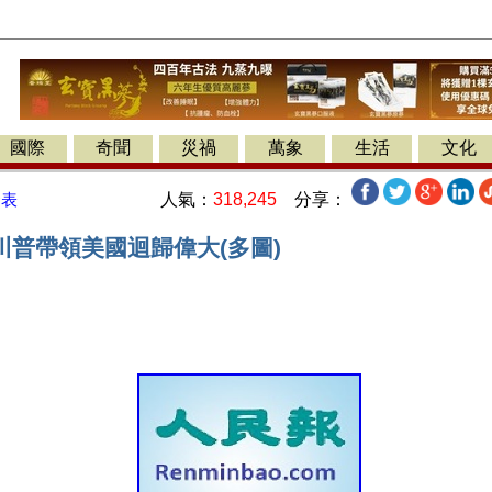
國際
奇聞
災禍
萬象
生活
文化
人氣：
318,245
分享：
發表
川普帶領美國迴歸偉大(多圖)