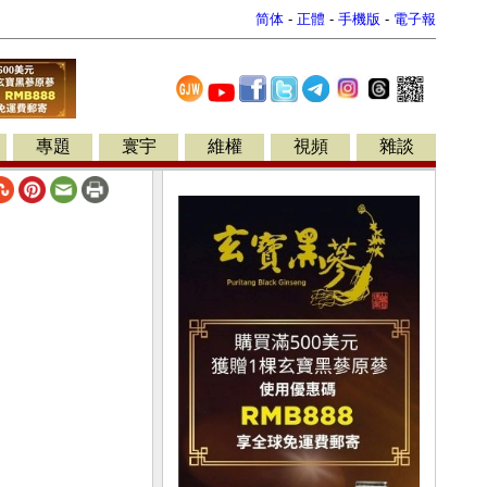
简体
-
正體
-
手機版
-
電子報
專題
寰宇
維權
視頻
雜談