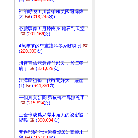
神的呼喚！川普帶領美國迴歸偉
大
🖼️
(
318,245
次)
心臟驟停！甩掉肉身 她看到天堂
🖼️
(
201,169
次)
4萬年前的壁畫讓科學家瞎咧咧
🖼️
(
220,300
次)
川普宣佈競選連任那天，老江犯
病了
🖼️
(
321,628
次)
江澤民祖孫三代醜聞好大一籮筐
(1)
🖼️
(
644,891
次)
一個真實新聞:男孩轉生爲抓兇手
🖼️
(
215,834
次)
王全璋成爲呆滯木頭人的祕密被
揭曉
🖼️
(
390,694
次)
夢遇耶穌 汽油潑身燒3次 毫髮未
傷
🖼️
(
215,991
次)