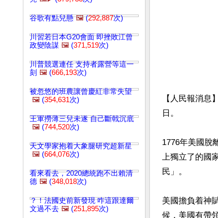
谷歌有點兒懸
🖼️
(
292,887
次)
川習若日本G20會面 即挫敗江曾
政變陰謀
🖼️
(
371,519
次)
川普競選連任 支持者露營等這一
刻
🖼️
(
666,193
次)
被忽悠的班農讓曾慶紅非常失望
【人民報消息】
🖼️
(
354,631
次)
日。

王軍撈薄三兒未遂 自己斷戟沉底
🖼️
(
744,520
次)
1776年美國
天文學家抱着大象腿研究超新星
🖼️
(
664,076
次)
上獨立了的國
民」。

看來看去，2020總統跑不出賴清
德
🖼️
(
348,018
次)
美國擔負着神
？！法國史前新發現 咋這跟達爾
文過不去
🖼️
(
251,895
次)
候，美國有帶領