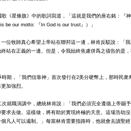
的國歌《星條旗》中的歌詞寫道，「這就是我們的座右銘：『
be our motto: 『In God is our trust』）」

，一位牧師真心希望上帝站在聯邦這一邊，林肯反駁說：「我
始終站在正義的一邊。但是，令我始終焦慮併爲之禱告的是，


戰爭時期，「我們信靠神」首次發行在2美分硬幣上，那時民衆
更加強烈。

第二次就職演講中，總統林肯說：「我們必須完全遵循上帝賜
仰要求去做。這樣做，將有助於實現終極的天意。這場浩劫沒
一個凡人可以遏制。」每當林肯需要指路時，他就會去讀聖經