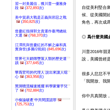
習一封美麗信，獲川普一優雅身
自從美利堅合
段
🖼️
(
372,893
次)
候、從美國開
美中貿易大戰是正義與邪惡之戰
🖼️
(
350,825
次)
角色，再次成爲
曾慶紅指揮郭文貴運作臺灣總統
大選
🖼️
(
768,370
次)
◎
 爲什麼美國
江澤民與曾慶紅的不解之緣和真
實身世(多圖/2視頻) (
845,696
次)
川普2016年競選
世界七大銷燬墮落人類的歷史遺
說，美國曾經
蹟
🖼️
(
377,645
次)
華爲官司的代理人 說出來讓人噁
很多人忿忿不
心
🖼️
(
363,958
次)
「我開放、我開
黑洞噴流極速搖擺 科學家暈乎兒
了
🖼️
(
702,884
次)
你中共真開放，
小偷論破產 中共間諜認罪
🖼️
(
725,753
次)