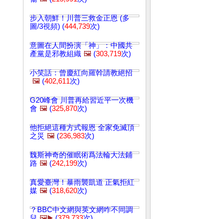
步入朝鮮！川普三救金正恩 (多
圖/3視頻) (
444,739
次)
意圖在人間扮演「神」：中國共
產黨是邪教組織
🖼️
(
303,719
次)
小笑話：曾慶紅向羅幹請教絕招
🖼️
(
402,611
次)
G20峰會 川普再給習近平一次機
會
🖼️
(
325,870
次)
他拒絕這種方式報恩 全家免滅頂
之災
🖼️
(
236,983
次)
魏斯神奇的催眠術爲法輪大法鋪
路
🖼️
(
242,199
次)
真愛臺灣！暴雨襲凱道 正氣拒紅
媒
🖼️
(
318,620
次)
？BBC中文網與英文網咋不同調
兒
🖼️▶️
(
379,733
次)