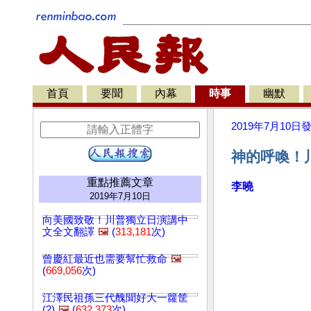
首頁
要聞
內幕
時事
幽默
2019年7月10日
神的呼喚！
重點推薦文章
李曉
2019年7月10日
向美國致敬！川普獨立日演講中
文全文翻譯
🖼️
(
313,181
次)
曾慶紅最近也需要幫忙救命
🖼️
(
669,056
次)
江澤民祖孫三代醜聞好大一籮筐
(2)
🖼️
(
632,373
次)