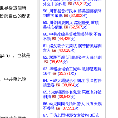
外交中的作用
🖼️
(
66,213
次)
世界從這個時
58. 川普擬發行政令 將美國藥價降
到世界最低
🖼️
(
62,802
次)
扮演自己的歷史
59. 川普國慶閱兵 銘記歷史 重續
美核心價值
🖼️
(
62,567
次)
60. 中共改編基督教讚美詩歌 不倫
不類
🖼️
(
44,435
次)
61. 繼父殺子丟糞坑 演苦情戲騙倒
衆人
🖼️
(
40,018
次)
Again）。也就是
62. 弒殺至親 近期頻發生人倫悲劇
🖼️
(
39,636
次)
63. 舉報操場偷工減料 教師遭埋屍
16年
🖼️
(
39,371
次)
。中共藉此說
64. 三峽大壩變形引關注 景區暫停
接遊客
🖼️
(
38,864
次)
65. 涉嫌猥褻多名兒童 惡魔老師被
刑拘
🖼️
(
38,543
次)
66. 幼兒園園長語出驚人 只養天鵝
不養豬
🖼️
(
37,551
次)
67. 千億老闆猥褻女童被拘 3日市