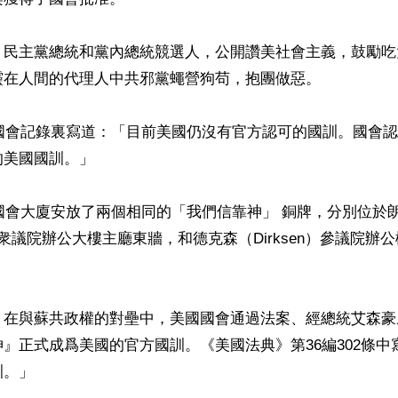
，民主黨總統和黨內總統競選人，公開讚美社會主義，鼓勵吃
在人間的代理人中共邪黨蠅營狗苟，抱團做惡。

國國會記錄裏寫道：「目前美國仍沒有官方認可的國訓。國會
美國國訓。」

國國會大廈安放了兩個相同的「我們信靠神」 銅牌，分別位於
th）衆議院辦公大樓主廳東牆，和德克森（Dirksen）參議院
，在與蘇共政權的對壘中，美國國會通過法案、經總統艾森豪
』正式成爲美國的官方國訓。《美國法典》第36編302條中
。」
