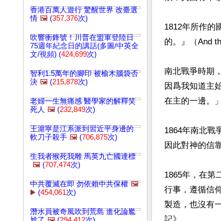
香港百萬人遊行 驚醒世界 改臺選
情
🖼️
(
357,376
次)
1812年所作
吹響衝鋒號！川普在盟軍登陸日
的。』（And this 
75週年紀念日的講話(多圖/中英全
文/視頻) (
424,699
次)
南北戰爭時期
智利1.5萬年的腳印 被榆木腦袋否
決
🖼️
(
215,878
次)
因爲我知道主
在主的一邊。」
老婦一生無痛感 醫學家的解釋笑
死人
🖼️
(
232,849
次)
王滬寧是江系派到習近平身邊的
1864年南北
軟刀子殺手
🖼️
(
706,875
次)
因此對神的信靠
生我者猴死我雕 馬英九亡國達標
🖼️
(
707,474
次)
1865年，在
中共覆滅在即 勿依賴中共保權
🖼️
行事，遵循信
▶️
(
454,061
次)
製造，也沒有
潛水員被奇風吹到荒島 進化論尷
記》。

尬了
🖼️
(
294,412
次)