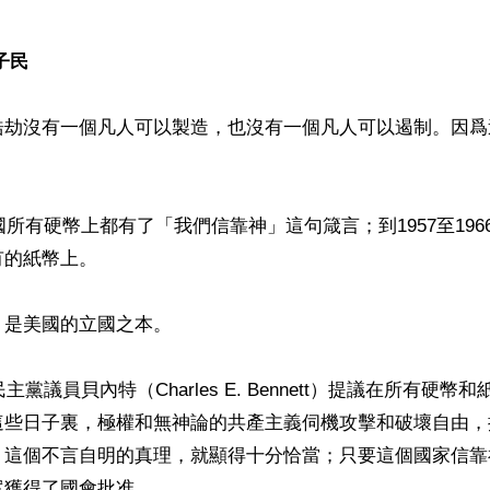
子民
浩劫沒有一個凡人可以製造，也沒有一個凡人可以遏制。因爲
美國所有硬幣上都有了「我們信靠神」這句箴言；到1957至19
的紙幣上。

是美國的立國之本。

民主黨議員貝內特（Charles E. Bennett）提議在所有硬
這些日子裏，極權和無神論的共產主義伺機攻擊和破壞自由，
』這個不言自明的真理，就顯得十分恰當；只要這個國家信靠
獲得了國會批准。
