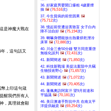
36. 好家庭男嬰開口爆粗 4歲要煙
抽
🖼️
(
76,516
次)
37. 今生貧病的前世因果
🖼️
(
75,712
次)
38. 憶起前世遭迫害致盲 女子白內
這是神魔大戰在
障不治自好
🖼️
(
75,194
次)
39. 喇嘛身體能放出熱量烘乾溼冷
床單
🖼️
(
72,880
次)
40. 川金三會50分鐘 雙方同意重啓
66年，這句話又
無核化談判
🖼️
(
72,431
次)
41. 新聞簡述
🖼️
(
71,850
次)
42. 科技新戰場 美提法案阻中共竊
生物技術野心
🖼️
(
71,657
次)
43. 新聞簡述
🖼️
(
71,072
次)
44. 新聞簡述
🖼️
(
70,405
次)
幣和紙幣上印這句箴
45. 蓬佩奧訪阿富汗 望9月前達和
平協議
🖼️
(
70,181
次)
提醒我們所有人
46. 美日澳連手對抗中共 在南太平
神，真理就會顯
洋提供融資
🖼️
(
69,254
次)