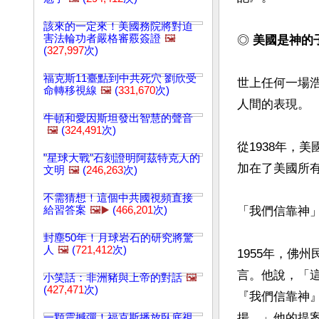
該來的一定來！美國務院將對迫
害法輪功者嚴格審覈簽證
🖼️
◎
 美國是神的
(
327,997
次)
福克斯11臺點到中共死穴 劉欣受
世上任何一場
命轉移視線
🖼️
(
331,670
次)
人間的表現。

牛頓和愛因斯坦發出智慧的聲音
🖼️
(
324,491
次)
從1938年，
"星球大戰"石刻證明阿茲特克人的
加在了美國所有
文明
🖼️
(
246,263
次)
不需猜想！這個中共國視頻直接
給習答案
🖼️▶️
(
466,201
次)
「我們信靠神」
封塵50年！月球岩石的研究將驚
人
🖼️
(
721,412
次)
1955年，佛州
言。他說，「
小笑話：非洲豬與上帝的對話
🖼️
(
427,471
次)
『我們信靠神
揚。」他的提案
一顆震撼彈！福克斯播放臥底視