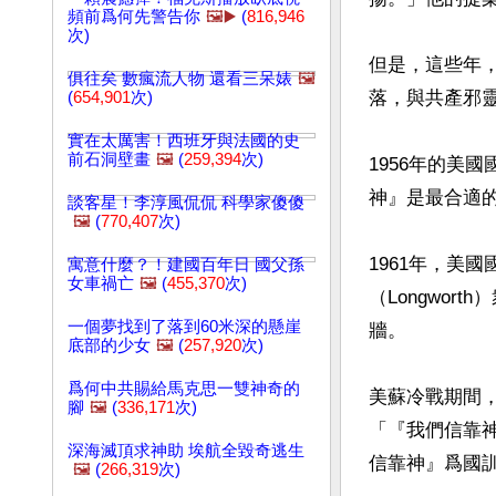
頻前爲何先警告你
🖼️▶️
(
816,946
次)
但是，這些年
俱往矣 數瘋流人物 還看三呆婊
🖼️
落，與共產邪靈
(
654,901
次)
實在太厲害！西班牙與法國的史
前石洞壁畫
🖼️
(
259,394
次)
1956年的美
神』是最合適的
談客星！李淳風侃侃 科學家傻傻
🖼️
(
770,407
次)
1961年，美
寓意什麼？！建國百年日 國父孫
女車禍亡
🖼️
(
455,370
次)
（Longwor
一個夢找到了落到60米深的懸崖
牆。

底部的少女
🖼️
(
257,920
次)
爲何中共賜給馬克思一雙神奇的
美蘇冷戰期間
腳
🖼️
(
336,171
次)
「『我們信靠神
深海滅頂求神助 埃航全毀奇逃生
信靠神』爲國訓
🖼️
(
266,319
次)