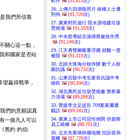
軟件
🖼️
(
91,813
次)
26. 上傳六四酒瓶照片 維權人士遭
刑拘
🖼️
(
91,720
次)
神是我們所信靠
27. 廣東村民遊行 阻水源地建垃圾
焚燒場
🖼️
(
91,159
次)
28. 中央督導組京滬掃黑被批作秀
🖼️
(
91,146
次)
不關心這一點，
29. 江天勇雙腳嚴重浮腫 就醫一度
我和國家是否站
被阻
🖼️
(
91,115
次)
30. 北師大珠海分校停辦 數千人校
園抗議
🖼️
(
90,732
次)
31. 山東百餘中考生家長抗議中考
希望贏得戰爭，
移民
🖼️
(
90,394
次)
32. 湖北萬民反垃圾焚燒廠 警察暴
力清場
🖼️
(
89,286
次)
33. 聲援李文足提告 709案家屬遭
予我們的意願認真
截訪
🖼️
(
89,181
次)
34. 廣東上市公司惡性倒閉 供貨商
有一個凡人可以
員工維權
🖼️
(
88,701
次)
《舊約·約伯
35. 北京失業律師擺地攤 控訴當局
濫權
🖼️
(
87,776
次)