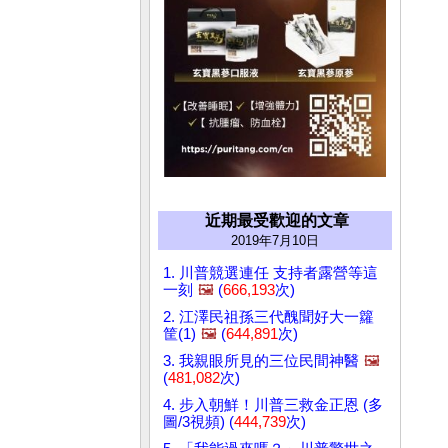
近期最受歡迎的文章
2019年7月10日
1. 川普競選連任 支持者露營等這
一刻
🖼️
(
666,193
次)
2. 江澤民祖孫三代醜聞好大一籮
筐(1)
🖼️
(
644,891
次)
3. 我親眼所見的三位民間神醫
🖼️
(
481,082
次)
4. 步入朝鮮！川普三救金正恩 (多
圖/3視頻) (
444,739
次)