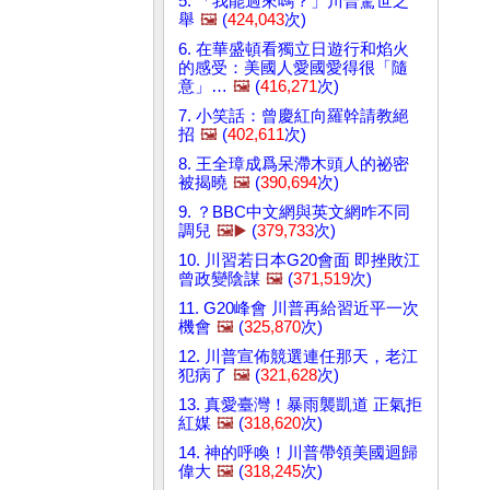
5. 「我能過來嗎？」川普驚世之
舉
🖼️
(
424,043
次)
6. 在華盛頓看獨立日遊行和焰火
的感受：美國人愛國愛得很「隨
意」…
🖼️
(
416,271
次)
7. 小笑話：曾慶紅向羅幹請教絕
招
🖼️
(
402,611
次)
8. 王全璋成爲呆滯木頭人的祕密
被揭曉
🖼️
(
390,694
次)
9. ？BBC中文網與英文網咋不同
調兒
🖼️▶️
(
379,733
次)
10. 川習若日本G20會面 即挫敗江
曾政變陰謀
🖼️
(
371,519
次)
11. G20峰會 川普再給習近平一次
機會
🖼️
(
325,870
次)
12. 川普宣佈競選連任那天，老江
犯病了
🖼️
(
321,628
次)
13. 真愛臺灣！暴雨襲凱道 正氣拒
紅媒
🖼️
(
318,620
次)
14. 神的呼喚！川普帶領美國迴歸
偉大
🖼️
(
318,245
次)