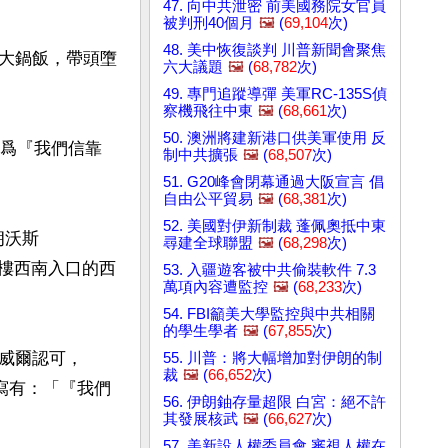
47. 向中共泄密 前美國務院女官員
被判刑40個月
🖼️
(
69,104
次)
48. 美中恢復談判 川普新聞會聚焦
大鍋飯，帶頭墮
六大議題
🖼️
(
68,782
次)
49. 專門追蹤導彈 美軍RC-135S偵
察機飛往中東
🖼️
(
68,661
次)
50. 澳洲將建新港口供美軍使用 反
認爲『我們信靠
制中共擴張
🖼️
(
68,507
次)
51. G20峰會閉幕通過大阪宣言 倡
自由公平貿易
🖼️
(
68,381
次)
52. 美國對伊新制裁 蓬佩奧抵中東
朗沃斯
尋建全球聯盟
🖼️
(
68,298
次)
辦公樓西南入口的西
53. 入疆遊客被中共偷裝軟件 7.3
萬項內容遭監控
🖼️
(
68,233
次)
54. FBI籲美大學監控與中共相關
的學生學者
🖼️
(
67,855
次)
威爾認可，
55. 川普：將大幅增加對伊朗的制
裁
🖼️
(
66,652
次)
寫有：「『我們
56. 伊朗鈾存量超限 白宮：絕不許
其發展核武
🖼️
(
66,627
次)
57. 美新設人權委員會 審視人權在