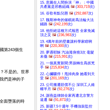
15. 意圖在人間扮演「神」：中國
共產黨是邪教組織
🖼️
(
303,719
次)
16. 谷歌有點兒懸
🖼️
(
292,887
次)
17. 魏斯神奇的催眠術爲法輪大法
鋪路
🖼️
(
242,199
次)
18. 他拒絕這種方式報恩 全家免滅
頂之災
🖼️
(
236,983
次)
19. 4萬年前的壁畫讓科學家瞎咧
咧
🖼️
(
220,300
次)
第243個生
20. 夢遇耶穌 汽油潑身燒3次 毫髮
未傷
🖼️
(
215,991
次)
21. 一個真實新聞:男孩轉生爲抓兇
手
🖼️
(
215,834
次)
嗎？不是的。世界
22. 心臟驟停！甩掉肉身 她看到天
堂
🖼️
(
201,169
次)
我們是神的子
23. 公司搬遷賠償不公 深圳工人維
權半月
🖼️
(
92,276
次)
24. 謝燕益律師全家再遭北京警方
逼遷
🖼️
(
91,873
次)
全面墮落的時
25. 新疆7.5十週年 手機強裝監控