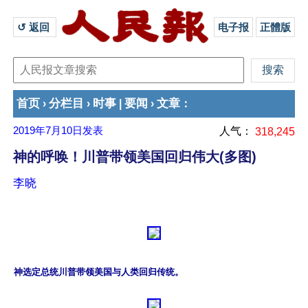
↺ 返回 
电子报
正體版
首页
分栏目
时事
要闻
文章
›
›
|
›
：
2019年7月10日
发表
人气：
318,245
神的呼唤！川普带领美国回归伟大(多图)
李晓
神选定总统川普带领美国与人类回归传统。