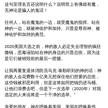
这句至理名言还说明什么？说明世上有佛就有魔，
无神论是骗人的鬼话！

任何人，站在魔鬼的一边，就受魔鬼的指挥。站在
神的一边，就被神佑护和加持。川普是尊崇神、被
神佑护和加持的典范。

2020美国大选之前，神的敌人必定失去理智的疯狂
撒钱，恶毒诬陷站在神的身边的川普总统，因为这
是它们被销毁前的最后一蹬腿。

让我再重复退休消防员马克·泰勒听到的神的话：神
的敌人会花费数十亿美元想保住他们想要的总统，
这些钱被邪恶利用，但是这将如同把钱扔进马桶。
让他们浪费去吧，但是下一次选举（2020年）对我
选定的人来说将是一个干净的选举。”

亲爱的朋友，神在呼唤着美国，美国在呼唤着伟