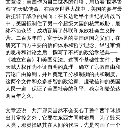
文章说：美国作为自由世界的灯塔，肩负着“世界警
察”的天赋使命。在两次世界大战中，美国的参与最
后扭转了战争的局面；在长达近半个世纪的冷战当
中，美国抵制住了另一个超级大国的核武威胁，最
终不负众望，成功瓦解了苏联和东欧社会主义阵
营。二百多年前，富于远见的美国建国之父们，在
研究了西方主要的信仰体系和哲学理念、经过审慎
的思考和讨论之后，撰写了不朽的政治学经典──
《独立宣言》和美国宪法。这两个基础性文件，把
天赋人权作为不证自明的真理，确立了宗教自由和
言论自由原则，并且奠定了分权制衡的共和制度。
这两个文件和众多睿智的政治家、虔敬信神的美国
人民一道，保证了美国社会的和平、稳定和繁荣达
两百年之久。 

文章还说：共产邪灵当然不会安心于整个西半球超
出其掌控之外，它要在东西方同时布局。为了毁灭
人类，邪灵操纵其在人间的代表，先是勾画了一个