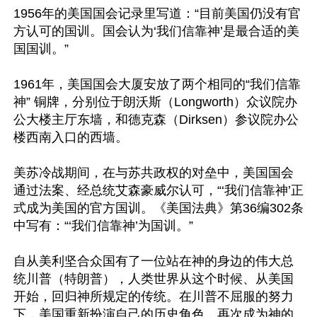
1956年的美国国会记录里写道：“目前美国仍没有官
方认可的国训。国会认为‘我们信靠神’是最合适的美
国国训。”

1961年，美国国会大厦安放了两个相同的“我们信靠
神” 铜牌，分别位于朗沃斯（Longworth）众议院办
公大楼主厅东墙，和德克森（Dirksen）参议院办公
楼西南入口的西墙。

美苏冷战期间，在与苏共政权的对垒中，美国国会
通过法案、经总统艾森豪威尔认可，“‘我们信靠神’正
式成为美国的官方国训。《美国法典》第36编302条
中写有：“‘我们信靠神’为国训。”

自从美利坚合众国有了一位站在神的身边的伟大总
统川普（特朗普），人类世界从这个时候、从美国
开始，回归神所规定的传统。在川普不屈服的努力
下，美国重新扮演自己的历史角色，再次成为神的