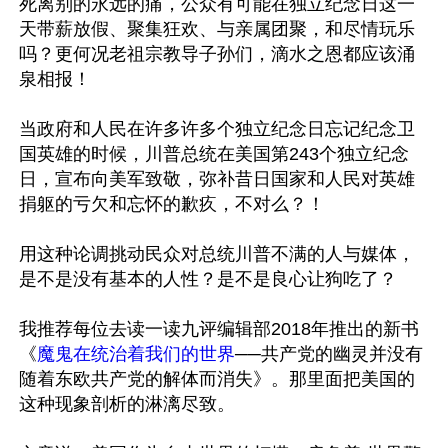
死离别的永远的痛，公众有可能在独立纪念日这一
天带薪放假、聚集狂欢、与亲属团聚，和尽情玩乐
吗？更何况老祖宗教导子孙们，滴水之恩都应该涌
泉相报！

当政府和人民在许多许多个独立纪念日忘记纪念卫
国英雄的时候，川普总统在美国第243个独立纪念
日，宣布向美军致敬，弥补昔日国家和人民对英雄
捐躯的亏欠和忘怀的歉疚，不对么？！

用这种论调挑动民众对总统川普不满的人与媒体，
是不是没有基本的人性？是不是良心让狗吃了？

我推荐每位去读一读九评编辑部2018年推出的新书
《
魔鬼在统治着我们的世界
──共产党的幽灵并没有
随着东欧共产党的解体而消失》。那里面把美国的
这种现象剖析的淋漓尽致。
