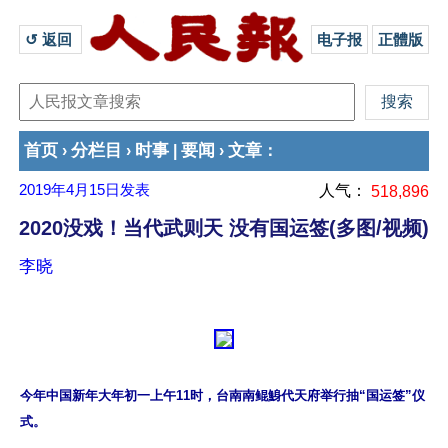
↺ 返回 
电子报
正體版
首页
分栏目
时事
要闻
文章
›
›
|
›
：
2019年4月15日
发表
人气：
518,896
2020没戏！当代武则天 没有国运签(多图/视频)
李晓
今年中国新年大年初一上午11时，台南南鲲鯓代天府举行抽“国运签”仪
式。