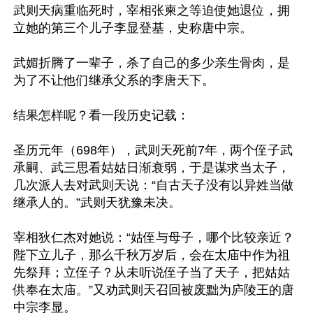
武则天病重临死时，宰相张柬之等迫使她退位，拥
立她的第三个儿子李显登基，史称唐中宗。

武媚折腾了一辈子，杀了自己的多少亲生骨肉，是
为了不让他们继承父系的李唐天下。

结果怎样呢？看一段历史记载：

圣历元年（698年），武则天死前7年，两个侄子武
承嗣、武三思看姑姑日渐衰弱，于是谋求当太子，
几次派人去对武则天说：“自古天子没有以异姓当做
继承人的。”武则天犹豫未决。

宰相狄仁杰对她说：“姑侄与母子，哪个比较亲近？
陛下立儿子，那么千秋万岁后，会在太庙中作为祖
先祭拜；立侄子？从未听说侄子当了天子，把姑姑
供奉在太庙。”又劝武则天召回被废黜为庐陵王的唐
中宗李显。
