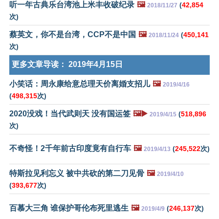
听一年古典乐台湾池上米丰收破纪录
🖼️
(
42,854
2018/11/27
次)
蔡英文，你不是台湾，CCP不是中国
🖼️
(
450,141
2018/11/24
次)
更多文章导读：
2019年4月15日
小笑话：周永康给意总理天价离婚支招儿
🖼️
2019/4/16
(
498,315
次)
2020没戏！当代武则天 没有国运签
🖼️▶️
(
518,896
2019/4/15
次)
不奇怪！2千年前古印度竟有自行车
🖼️
(
245,522
次)
2019/4/13
特斯拉见利忘义 被中共砍的第二刀见骨
🖼️
2019/4/10
(
393,677
次)
百慕大三角 谁保护哥伦布死里逃生
🖼️
(
246,137
次)
2019/4/9