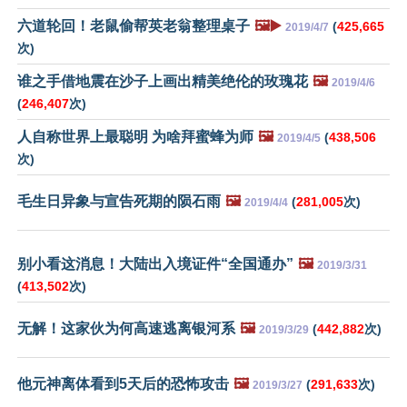
六道轮回！老鼠偷帮英老翁整理桌子
🖼️▶️
(
425,665
2019/4/7
次)
谁之手借地震在沙子上画出精美绝伦的玫瑰花
🖼️
2019/4/6
(
246,407
次)
人自称世界上最聪明 为啥拜蜜蜂为师
🖼️
(
438,506
2019/4/5
次)
毛生日异象与宣告死期的陨石雨
🖼️
(
281,005
次)
2019/4/4
别小看这消息！大陆出入境证件“全国通办”
🖼️
2019/3/31
(
413,502
次)
无解！这家伙为何高速逃离银河系
🖼️
(
442,882
次)
2019/3/29
他元神离体看到5天后的恐怖攻击
🖼️
(
291,633
次)
2019/3/27