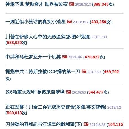
神派下世 梦助奇才 世界被改变
🖼️
(
389,345
次)
2019/3/13
一则近似小笑话的真实小消息
🖼️
(
493,259
次)
2019/3/12
川普在铲除人心中的无形监狱(多图/2视频)
2019/3/11
(
583,020
次)
中共和马杜罗互开一个玩笑
🖼️
(
470,822
次)
2019/3/6
拥抱中共！特斯拉被CCP捅的第一刀
🖼️
(
469,702
2019/3/5
次)
这6项重大发明 竟然来自梦境
🖼️
(
344,477
次)
2019/3/3
正在发酵！川金二会完成历史使命(多图/英文视频)
2019/3/2
(
560,013
次)
习仲勋的容和忍与江泽民的戮和狠(下)
🖼️
(
104,115
2019/2/28