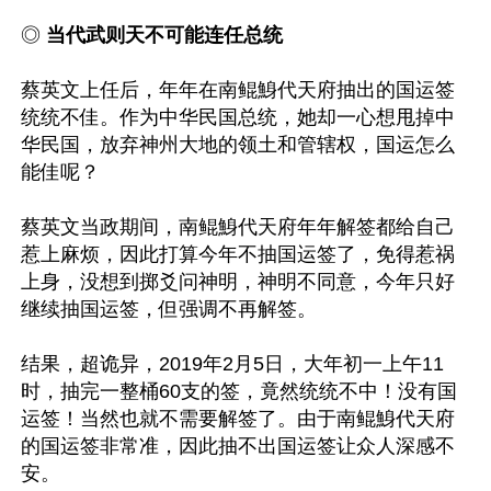
◎
 当代武则天不可能连任总统
蔡英文上任后，年年在南鲲鯓代天府抽出的国运签
统统不佳。作为中华民国总统，她却一心想甩掉中
华民国，放弃神州大地的领土和管辖权，国运怎么
能佳呢？

蔡英文当政期间，南鲲鯓代天府年年解签都给自己
惹上麻烦，因此打算今年不抽国运签了，免得惹祸
上身，没想到掷爻问神明，神明不同意，今年只好
继续抽国运签，但强调不再解签。

结果，超诡异，2019年2月5日，大年初一上午11
时，抽完一整桶60支的签，竟然统统不中！没有国
运签！当然也就不需要解签了。由于南鲲鯓代天府
的国运签非常准，因此抽不出国运签让众人深感不
安。
