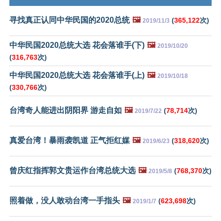
寻找真正认同中华民国的2020总统
🖼️
(
365,122
次)
2019/11/3
中华民国2020总统大选 花会落谁手(下)
🖼️
2019/10/20
(
316,763
次)
中华民国2020总统大选 花会落谁手(上)
🖼️
2019/10/18
(
330,766
次)
台湾奇人能进出阴阳界 游走自如
🖼️
(
78,714
次)
2019/7/22
真爱台湾！暴雨袭凯道 正气拒红媒
🖼️
(
318,620
次)
2019/6/23
曾庆红指挥郭文贵运作台湾总统大选
🖼️
(
768,370
次)
2019/5/8
照着做，没人敢动台湾一手指头
🖼️
(
623,698
次)
2019/1/7