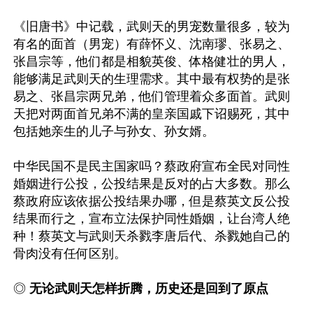
《旧唐书》中记载，武则天的男宠数量很多，较为
有名的面首（男宠）有薛怀义、沈南璆、张易之、
张昌宗等，他们都是相貌英俊、体格健壮的男人，
能够满足武则天的生理需求。其中最有权势的是张
易之、张昌宗两兄弟，他们管理着众多面首。武则
天把对两面首兄弟不满的皇亲国戚下诏赐死，其中
包括她亲生的儿子与孙女、孙女婿。

中华民国不是民主国家吗？蔡政府宣布全民对同性
婚姻进行公投，公投结果是反对的占大多数。那么
蔡政府应该依据公投结果办哪，但是蔡英文反公投
结果而行之，宣布立法保护同性婚姻，让台湾人绝
种！蔡英文与武则天杀戮李唐后代、杀戮她自己的
骨肉没有任何区别。

◎
 无论武则天怎样折腾，历史还是回到了原点