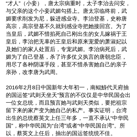
“才人”（小妾），唐太宗病重时，太子李治去问安，
与父亲的这个小妾武媚勾搭上。唐太宗临终前，武
媚要求削发为尼，躲进感业寺。李治登基，史称唐
高宗，高宗登基不久就到感业寺把她接回宫。为了
当皇后，武媚不惜掐死自己刚出生的女儿嫁祸于王
皇后，李治把无辜的王皇后和原来宠爱的萧淑妃以
及她们的家人处置后，专宠武媚。李治病死后，武
媚为了自己登基，杀了许多仗义执言的唐朝忠臣，
用尽了各种阴谋手段，甚至不惜杀害她自己的亲子
亲孙，改李唐为武周。

2016年2月8日中国新年大年初一，南鲲鯓代天府抽
的国运签“武则天坐天”预言的不仅仅是中华民国会出
一位女总统，而且预言她与武则天类似，要把祖宗
留下来的家产变为她自己的私产。事实证明，台湾
出生的总统蔡英文上任三年多，一直不承认“中华民
国”，称中华民国为“台湾”或者“中华民国台湾”。所
以，蔡英文上任后，抽出的国运签统统不佳。
