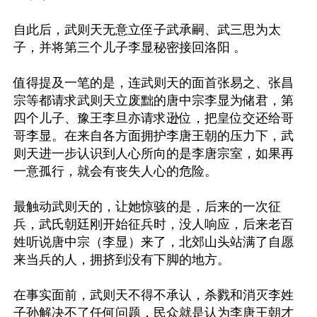
自此后，武则天无意立侄子武承嗣、武三思为太
子，并将第三个儿子李显秘密接回洛阳 。

值得提及一笔的是，连武则天的面首张易之、张昌
宗等都请求武则天立废黜的唐中宗李显为储君，第
四个儿子、豫王李旦亦请求逊位，把皇位交还给哥
哥李显。在来自各方面拥护李唐王朝的压力下，武
则天进一步认识到人心所向的是李唐宗室，如果再
一意孤行，就会有丧失人心的危险。

最触动武则天的，让她惊骇的是，后来的一次征
兵，武氏朝廷刚开始征兵时，没人响应，后来老百
姓听说唐中宗（李显）来了，北郊山头站满了自愿
来当兵的人，拥挤到没有下脚的地方。

在事实面前，武则天不得不承认，杀戮和消灭李姓
子孙解决不了任何问题，民众就是认为李唐王朝才