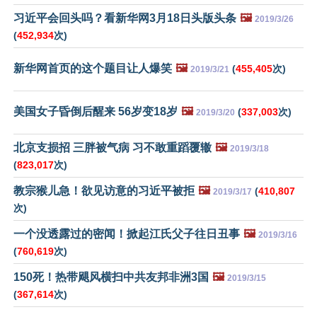
习近平会回头吗？看新华网3月18日头版头条
🖼️
2019/3/26
(
452,934
次)
新华网首页的这个题目让人爆笑
🖼️
(
455,405
次)
2019/3/21
美国女子昏倒后醒来 56岁变18岁
🖼️
(
337,003
次)
2019/3/20
北京支损招 三胖被气病 习不敢重蹈覆辙
🖼️
2019/3/18
(
823,017
次)
教宗猴儿急！欲见访意的习近平被拒
🖼️
(
410,807
2019/3/17
次)
一个没透露过的密闻！掀起江氏父子往日丑事
🖼️
2019/3/16
(
760,619
次)
150死！热带飓风横扫中共友邦非洲3国
🖼️
2019/3/15
(
367,614
次)