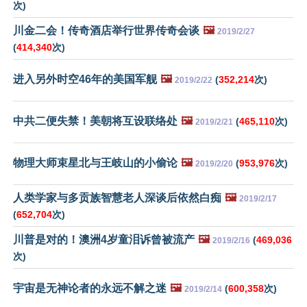
次)
川金二会！传奇酒店举行世界传奇会谈
🖼️
2019/2/27
(
414,340
次)
进入另外时空46年的美国军舰
🖼️
(
352,214
次)
2019/2/22
中共二便失禁！美朝将互设联络处
🖼️
(
465,110
次)
2019/2/21
物理大师束星北与王岐山的小偷论
🖼️
(
953,976
次)
2019/2/20
人类学家与多贡族智慧老人深谈后依然白痴
🖼️
2019/2/17
(
652,704
次)
川普是对的！澳洲4岁童泪诉曾被流产
🖼️
(
469,036
2019/2/16
次)
宇宙是无神论者的永远不解之迷
🖼️
(
600,358
次)
2019/2/14