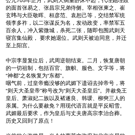
公元705年正月，武则天病重卧床不起，代理她理政
的面首张易之、张昌宗兄弟侍侧。宰相张柬之、崔
玄𬀩与大臣敬晖、桓彦范、袁恕己等，交结禁军统
领李多祚，以二张谋反为名，发动政变，率禁军五
百余人，冲入紫微城，杀死二张，随即包围武则天
寝宫集仙殿， 要求她退位。武则天被迫同意，并迁
至上阳宫。

中宗李显复位后，武周逆朝结束。二月，恢复唐朝
的一切祖制，包括百官、旗帜、服色、文字等，将
“神都”之名恢复为“东都”。

咽气前，过皇帝瘾没够的武媚下遗诏去掉帝号，将
“则天大圣皇帝”称号改为“则天大圣皇后”。并赦免王
皇后、萧淑妃二族以及褚遂良、韩瑗、柳奭三人的
亲属。为什么要赦免？用现代语言就是平反昭雪。
武媚最后要求，作为皇后与丈夫唐高宗李治合葬。
历史又回到了原点！
