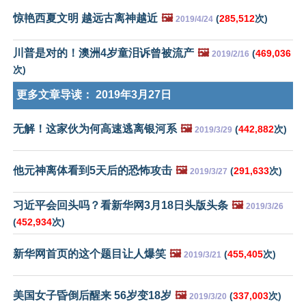
惊艳西夏文明 越远古离神越近
🖼️
(
285,512
次)
2019/4/24
川普是对的！澳洲4岁童泪诉曾被流产
🖼️
(
469,036
2019/2/16
次)
更多文章导读：
2019年3月27日
无解！这家伙为何高速逃离银河系
🖼️
(
442,882
次)
2019/3/29
他元神离体看到5天后的恐怖攻击
🖼️
(
291,633
次)
2019/3/27
习近平会回头吗？看新华网3月18日头版头条
🖼️
2019/3/26
(
452,934
次)
新华网首页的这个题目让人爆笑
🖼️
(
455,405
次)
2019/3/21
美国女子昏倒后醒来 56岁变18岁
🖼️
(
337,003
次)
2019/3/20