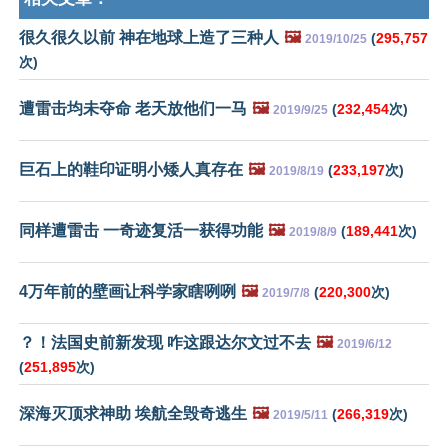
很久很久以前 神在地球上造了三种人
🖼️
(
295,757
2019/10/25
次)
遭雷击均未夺命 老天放他们一马
🖼️
(
232,454
次)
2019/9/25
巨石上的鞋印证明小矮人真存在
🖼️
(
233,197
次)
2019/8/19
同样遭雷击 一奇迹复活一获得功能
🖼️
(
189,441
次)
2019/8/9
4万年前的壁画让科学家瞎咧咧
🖼️
(
220,300
次)
2019/7/8
？！法国史前新发现 咋这跟达尔文过不去
🖼️
2019/6/12
(
251,895
次)
深海灭顶求神助 埃航全毁奇逃生
🖼️
(
266,319
次)
2019/5/11