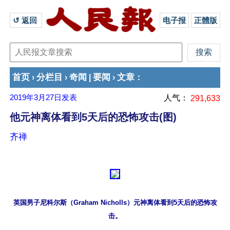
↺ 返回 
电子报
正體版
首页
分栏目
奇闻
要闻
文章
›
›
|
›
：
2019年3月27日
发表
人气：
291,633
他元神离体看到5天后的恐怖攻击(图)
齐禅
英国男子尼科尔斯（Graham Nicholls）元神离体看到5天后的恐怖攻