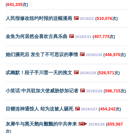
(
641,335
次)
人民报修改纽约时报的这幅漫画
🖼️
(
510,076
次)
2019/2/1
金鱼为何居然会喜欢古典乐曲
🖼️
(
407,775
次)
2019/1/31
她们濒死后 发生了不可思议的事情
🖼️
(
446,970
次)
2019/1/30
忒幽默！段子手川普一天的推文
🖼️
(
526,571
次)
2019/1/29
小笑话:中共驻加大使威胁炒加记者
🖼️
(
596,715
次)
2019/1/28
目犍连神通惊人 却为这被人砸死
🖼️
(
454,242
次)
2019/1/27
灰犀牛与黑天鹅向颤颤的中共奔来
🖼️▶️
(
655,567
2019/1/26
次)