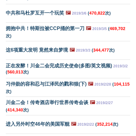
中共和马杜罗互开一个玩笑
🖼️
(
470,822
次)
2019/3/6
拥抱中共！特斯拉被CCP捅的第一刀
🖼️
(
469,702
2019/3/5
次)
这6项重大发明 竟然来自梦境
🖼️
(
344,477
次)
2019/3/3
正在发酵！川金二会完成历史使命(多图/英文视频)
2019/3/2
(
560,013
次)
习仲勋的容和忍与江泽民的戮和狠(下)
🖼️
(
104,115
2019/2/28
次)
川金二会！传奇酒店举行世界传奇会谈
🖼️
2019/2/27
(
414,340
次)
进入另外时空46年的美国军舰
🖼️
(
352,214
次)
2019/2/22