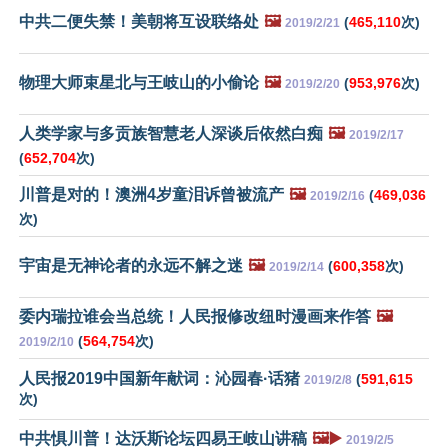
中共二便失禁！美朝将互设联络处
🖼️
(
465,110
次)
2019/2/21
物理大师束星北与王岐山的小偷论
🖼️
(
953,976
次)
2019/2/20
人类学家与多贡族智慧老人深谈后依然白痴
🖼️
2019/2/17
(
652,704
次)
川普是对的！澳洲4岁童泪诉曾被流产
🖼️
(
469,036
2019/2/16
次)
宇宙是无神论者的永远不解之迷
🖼️
(
600,358
次)
2019/2/14
委内瑞拉谁会当总统！人民报修改纽时漫画来作答
🖼️
(
564,754
次)
2019/2/10
人民报2019中国新年献词：沁园春·话猪
(
591,615
2019/2/8
次)
中共惧川普！达沃斯论坛四易王岐山讲稿
🖼️▶️
2019/2/5