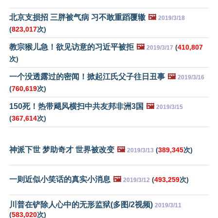
北京支损招 三胖被气病 习不敢重蹈覆辙
🖼️
2019/3/18
(
823,017
次)
教宗猴儿急！欲见访意的习近平被拒
🖼️
(
410,807
2019/3/17
次)
一个没透露过的密闻！掀起江氏父子往日丑事
🖼️
2019/3/16
(
760,619
次)
150死！热带飓风横扫中共友邦非洲3国
🖼️
2019/3/15
(
367,614
次)
神派下世 梦助奇才 世界被改变
🖼️
(
389,345
次)
2019/3/13
一则近似小笑话的真实小消息
🖼️
(
493,259
次)
2019/3/12
川普在铲除人心中的无形监狱(多图/2视频)
2019/3/11
(
583,020
次)