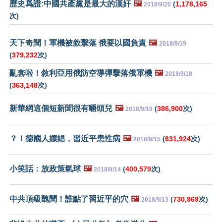
歷史爲證:中國共產黨是最大的漢奸
🖼️
(
1,178,165
2018/9/20
次)
天下奇聞！軍機被敘擊落 俄要以國負責
🖼️
2018/9/19
(
379,232
次)
亂套啦！敘利亞用俄防空導彈擊落俄軍機
🖼️
2018/9/18
(
363,148
次)
新華網這個短新聞很有嚼頭兒
🖼️
(
386,900
次)
2018/9/16
？！德國人嫖娼，習近平患性病
🖼️
(
631,924
次)
2018/9/15
小笑話：放政策氣球
🖼️
(
400,579
次)
2018/9/14
中共頂級醜聞！誰點了習近平的穴
🖼️
(
730,969
次)
2018/9/13