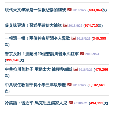
現代天文學家是一個很悲慘的稱號
🖼️
(
493,863
次)
2018/9/27
促臭味更濃！習近平致信大褲衩
🖼️
(
974,715
次)
2018/9/26
一報還一報！兩個神奇新聞令人驚歎
🖼️
(
340,399
2018/9/25
次)
普京反對！波蘭出20億懇請川普永久駐軍
🖼️
2018/9/24
(
395,546
次)
中共掐川普脖子 用勁太大 褲腰帶崩斷
🖼️
(
479,266
2018/9/23
次)
中共現任教育部長小學三年級學歷
🖼️
(
1,102,561
2018/9/22
次)
冷笑話：習近平:馬克思是孃家人兒
🖼️
(
494,192
次)
2018/9/21