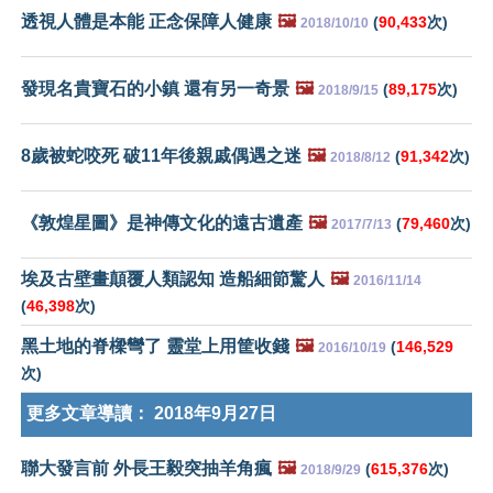
透視人體是本能 正念保障人健康
🖼️
(
90,433
次)
2018/10/10
發現名貴寶石的小鎮 還有另一奇景
🖼️
(
89,175
次)
2018/9/15
8歲被蛇咬死 破11年後親戚偶遇之迷
🖼️
(
91,342
次)
2018/8/12
《敦煌星圖》是神傳文化的遠古遺產
🖼️
(
79,460
次)
2017/7/13
埃及古壁畫顛覆人類認知 造船細節驚人
🖼️
2016/11/14
(
46,398
次)
黑土地的脊樑彎了 靈堂上用筐收錢
🖼️
(
146,529
2016/10/19
次)
更多文章導讀：
2018年9月27日
聯大發言前 外長王毅突抽羊角瘋
🖼️
(
615,376
次)
2018/9/29