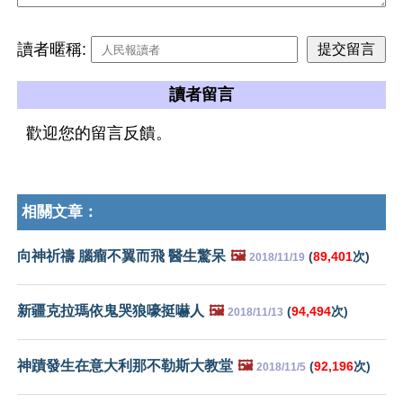
讀者暱稱:
讀者留言
歡迎您的留言反饋。
相關文章：
向神祈禱 腦瘤不翼而飛 醫生驚呆
🖼️
(
89,401
次)
2018/11/19
新疆克拉瑪依鬼哭狼嚎挺嚇人
🖼️
(
94,494
次)
2018/11/13
神蹟發生在意大利那不勒斯大教堂
🖼️
(
92,196
次)
2018/11/5