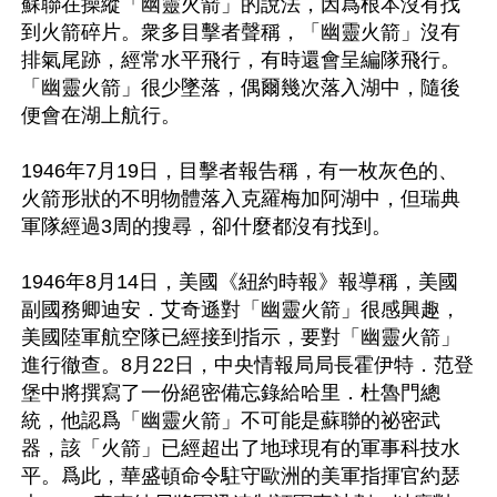
蘇聯在操縱「幽靈火箭」的說法，因爲根本沒有找
到火箭碎片。衆多目擊者聲稱，「幽靈火箭」沒有
排氣尾跡，經常水平飛行，有時還會呈編隊飛行。
「幽靈火箭」很少墜落，偶爾幾次落入湖中，隨後
便會在湖上航行。

1946年7月19日，目擊者報告稱，有一枚灰色的、
火箭形狀的不明物體落入克羅梅加阿湖中，但瑞典
軍隊經過3周的搜尋，卻什麼都沒有找到。

1946年8月14日，美國《紐約時報》報導稱，美國
副國務卿迪安．艾奇遜對「幽靈火箭」很感興趣，
美國陸軍航空隊已經接到指示，要對「幽靈火箭」
進行徹查。8月22日，中央情報局局長霍伊特．范登
堡中將撰寫了一份絕密備忘錄給哈里．杜魯門總
統，他認爲「幽靈火箭」不可能是蘇聯的祕密武
器，該「火箭」已經超出了地球現有的軍事科技水
平。爲此，華盛頓命令駐守歐洲的美軍指揮官約瑟