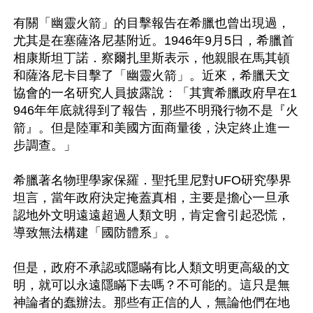
有關「幽靈火箭」的目擊報告在希臘也曾出現過，
尤其是在塞薩洛尼基附近。1946年9月5日，希臘首
相康斯坦丁諾．察爾扎里斯表示，他親眼在馬其頓
和薩洛尼卡目擊了「幽靈火箭」。近來，希臘天文
協會的一名研究人員披露說：「其實希臘政府早在1
946年年底就得到了報告，那些不明飛行物不是『火
箭』。但是陸軍和美國方面商量後，決定終止進一
步調查。」

希臘著名物理學家保羅．聖托里尼對UFO研究學界
坦言，當年政府決定掩蓋真相，主要是擔心一旦承
認地外文明遠遠超過人類文明，肯定會引起恐慌，
導致無法構建「國防體系」。

但是，政府不承認或隱瞞有比人類文明更高級的文
明，就可以永遠隱瞞下去嗎？不可能的。這只是無
神論者的蠢辦法。那些有正信的人，無論他們在地