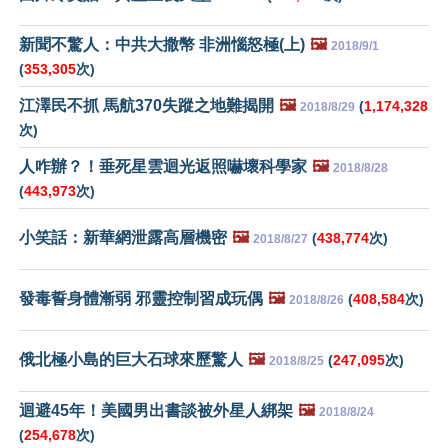
新聞不驚人：中共大撒幣 非洲惱怒極(上)
🖼️
2018/9/1
(
353,305
次)
江澤民不抓 馬航370失蹤之地難揭開
🖼️
(
1,174,328
2018/8/29
次)
人咋辦？！垂死星雲迴光返照嚇壞科學家
🖼️
2018/8/28
(
443,973
次)
小笑話：新華網泄露高層機密
🖼️
(
438,774
次)
2018/8/27
發毒誓身體漸弱 邪靈控制習成玩偶
🖼️
(
408,584
次)
2018/8/26
俄北極小島的巨大石球來歷驚人
🖼️
(
247,095
次)
2018/8/25
迴避45年！美國男出書談被外星人綁架
🖼️
2018/8/24
(
254,678
次)