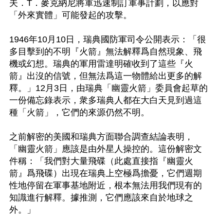
夫．T．麥克納尼將軍迅速制訂軍事計劃，以應對
「外來實體」可能發起的攻擊。

1946年10月10日，瑞典國防軍司令公開表示：「很
多目擊到的不明『火箭』無法解釋爲自然現象、飛
機或幻想。瑞典的軍用雷達明確收到了這些『火
箭』出沒的信號，但無法爲這一物體給出更多的解
釋。」12月3日，由瑞典「幽靈火箭」委員會起草的
一份備忘錄表示，衆多瑞典人都在大白天見到過這
種「火箭」，它們的來源仍然不明。

之前解密的美國和瑞典方面聯合調查結論表明，
「幽靈火箭」應該是由外星人操控的。這份解密文
件稱：「我們對大量飛碟（此處直接指『幽靈火
箭』爲飛碟）出現在瑞典上空極爲擔憂，它們週期
性地停留在軍事基地附近，根本無法用我們現有的
知識進行解釋。據推測，它們應該來自於地球之
外。」
