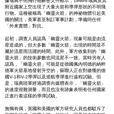
據瑞典不明飛行物解密文件顯示，1946年瑞典及其
附近國家上空出現了大量火箭和導彈形狀的不明飛
行物。這種被稱爲「幽靈火箭」的神祕物體引起美
國的關注，美軍甚至制訂軍事計劃，準備同任何
「外來實體」對抗。

起初，調查人員認爲「幽靈火箭」現象可能是由流
星造成的，但大多數「幽靈火箭」出現的時間並不
屬於流星雨活躍的時間。此外，軍方收集到的「幽
靈火箭」的技術參數也同流星不一致。當時另有人
認爲，「幽靈火箭」可能是從德國佩內明德的納粹
德軍火箭基地發射升空的，蘇聯人正在對繳獲的德
國V-1和V-2導彈以及巡航導彈進行遠程試驗。但
是，瑞典陸軍經過調查向媒體表示，「幽靈火箭」
的速度很難測量，而且也沒有跡象表明有任何國家
正進行着這樣的導彈試驗。

無獨有偶，英國和美國的軍方研究人員也都駁斥了