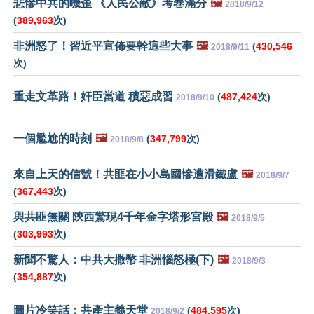
悲慘中共的嘰歪 《人民公敵》考卷滿分
🖼️
2018/9/12
(
389,963
次)
非洲怒了！習近平宣佈要幹這些大事
🖼️
(
430,546
2018/9/11
次)
重走文革路！奸臣當道 積惡成習
(
487,424
次)
2018/9/10
一個尷尬的時刻
🖼️
(
347,799
次)
2018/9/8
來自上天的信號！共匪在小小島國慘遭滑鐵盧
🖼️
2018/9/7
(
367,443
次)
與共匪無關 陝西驚現4千年金字塔形宮殿
🖼️
2018/9/5
(
303,993
次)
新聞不驚人：中共大撒幣 非洲惱怒極(下)
🖼️
2018/9/3
(
354,887
次)
圖片冷笑話：共產主義天堂
(
484,595
次)
2018/9/2