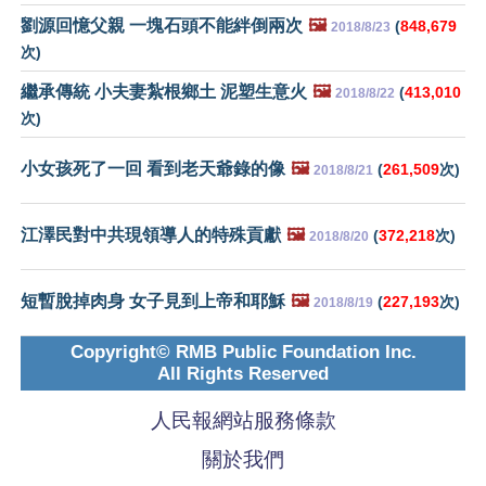
劉源回憶父親 一塊石頭不能絆倒兩次
🖼️
(
848,679
2018/8/23
次)
繼承傳統 小夫妻紮根鄉土 泥塑生意火
🖼️
(
413,010
2018/8/22
次)
小女孩死了一回 看到老天爺錄的像
🖼️
(
261,509
次)
2018/8/21
江澤民對中共現領導人的特殊貢獻
🖼️
(
372,218
次)
2018/8/20
短暫脫掉肉身 女子見到上帝和耶穌
🖼️
(
227,193
次)
2018/8/19
Copyright© RMB Public Foundation Inc.
All Rights Reserved
人民報網站服務條款
關於我們