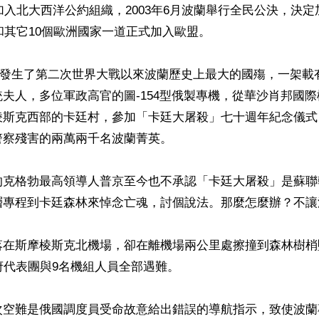
蘭加入北大西洋公約組織，2003年6月波蘭舉行全民公決，決
和其它10個歐洲國家一道正式加入歐盟。 

10日發生了第二次世界大戰以來波蘭歷史上最大的國殤，一架載
夫人，多位軍政高官的圖-154型俄製專機，從華沙肖邦國
斯克西部的卡廷村，參加「卡廷大屠殺」七十週年紀念儀式，悼
察殘害的兩萬兩千名波蘭菁英。

的克格勃最高領導人普京至今也不承認「卡廷大屠殺」是蘇聯
層專程到卡廷森林來悼念亡魂，討個說法。那麼怎麼辦？不讓
落在斯摩棱斯克北機場，卻在離機場兩公里處擦撞到森林樹梢
府代表團與9名機組人員全部遇難。

次空難是俄國調度員受命故意給出錯誤的導航指示，致使波蘭