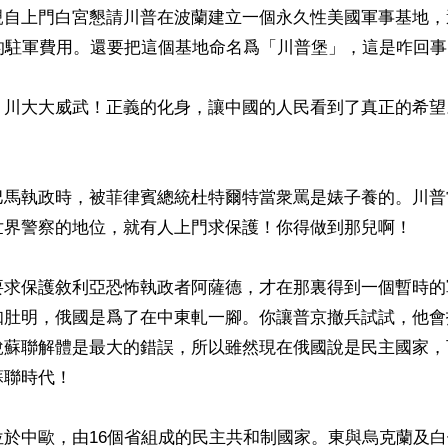
親自上門白宮懇請川普在波蘭建立一個永久性美國軍事基地，
的駐軍費用。還要把這個基地命名爲「川普堡」，這是咋回事？
：川大大威武！正義的化身，讓中國的人民看到了真正的希望


巴馬執政時，被菲律賓總統杜特爾特當衆罵是婊子養的。川普
世界警察的地位，就有人上門求保護！你得做到那兒啊！

要求保護敘利亞恐怖執政者阿薩德，才在那裏得到一個暫時的
知肚明，俄國是爲了在中東軋一腳。你讓普京撤兵試試，他會
說蘇聯解體是最大的錯誤，所以雖然現在俄國說是民主國家，
聯時代！

位於中歐，由16個省組成的民主共和制國家。東與烏克蘭及