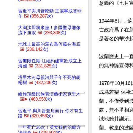
意義的《七月宣
習近平與川普較勁 王滬寧成替罪
羊
🖼️
(
856,287
次)
1944年8月
大淘汰即將來臨！多國聖母雕像
亡政府爲了在
流下血淚
🖼️
(
293,308
次)
是著名的華沙起
地球上最高的瀑布爲何藏在海底
🖼️
(
236,142
次)
波蘭歷史上一
習無限任期 江紐約建黨欲成立上
的無神論宣傳和
海國
🖼️
(
331,829
次)
塔里木河母親河與千年不死的胡
楊樹
🖼️
(
432,206
次)
1978年10
成爲若望·保祿
維族頂級民族表演藝術家克里木
🖼️▶️
(
469,959
次)
蘭，不僅受到
處，無不爭相
習近平,與川普並肩而行 你才有生
路
🖼️
(
820,456
次)
誠地聽其訓示
一年死亡36次！英女孩的治療方
蘭。教皇的波
法超奇
🖼️
(
228,604
次)