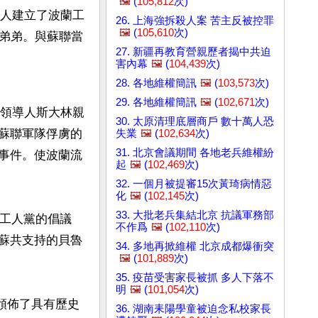
🖼️
(
105,812
次)
黨人建立了波蘭工
26. 上海強拆殺人案 苦主反被控罪
🖼️
(
105,610
次)
弟弟。與蘇聯當
27. 新疆再教育營親歷者揭中共迫
害內幕
🖼️
(
104,439
次)
28. 各地維權簡訊
🖼️
(
103,573
次)
29. 各地維權簡訊
🖼️
(
102,671
次)
聯領導人斯大林親
30. 太原清理底層商戶 數十萬人恐
蘇聯軍隊俘虜的
失業
🖼️
(
102,634
次)
31. 北京會議期間 各地老兵維權紛
事件。使波蘭流
起
🖼️
(
102,469
次)
32. 一個月被提審15次黃琦病情惡
化
🖼️
(
102,145
次)
33. 大批老兵集結北京 抗議軍務部
的工人黨的倡議
不作爲
🖼️
(
102,110
次)
蘇共支持的貝魯
34. 多地再掀維權 北京成都爆衝突
🖼️
(
101,889
次)
35. 疫苗受害家長被抓 多人下落不
明
🖼️
(
101,054
次)
，頒佈了具有歷史
36. 湖南耒陽學童被迫念私校家長