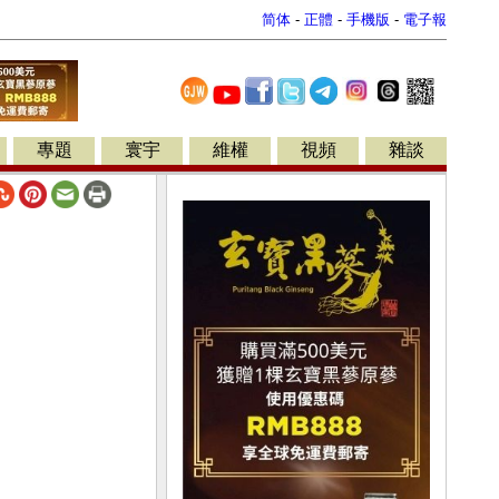
简体
-
正體
-
手機版
-
電子報
專題
寰宇
維權
視頻
雜談