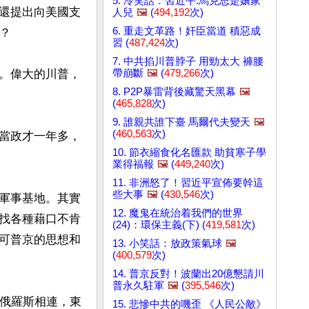
5. 冷笑話：習近平:馬克思是孃家
還提出向美國支
人兒
🖼️
(
494,192
次)
6. 重走文革路！奸臣當道 積惡成


習 (
487,424
次)
7. 中共掐川普脖子 用勁太大 褲腰
帶崩斷
🖼️
(
479,266
次)
。偉大的川普，
8. P2P暴雷背後藏驚天黑幕
🖼️
(
465,828
次)
9. 誰親共誰下臺 馬爾代夫變天
🖼️
(
460,563
次)
當政才一年多，
10. 節衣縮食化名匯款 助貧寒子學
業得福報
🖼️
(
449,240
次)
11. 非洲怒了！習近平宣佈要幹這
些大事
🖼️
(
430,546
次)
軍事基地。其實
12. 魔鬼在統治着我們的世界
找各種藉口不肯
(24)：環保主義(下) (
419,581
次)
可普京的思想和
13. 小笑話：放政策氣球
🖼️
(
400,579
次)
14. 普京反對！波蘭出20億懇請川
普永久駐軍
🖼️
(
395,546
次)
白俄羅斯相連，東
15. 悲慘中共的嘰歪 《人民公敵》