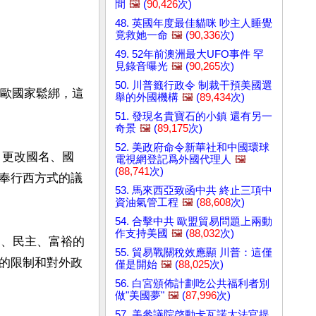
間
🖼️
(
90,426
次)
48. 英國年度最佳貓咪 吵主人睡覺
竟救她一命
🖼️
(
90,336
次)
49. 52年前澳洲最大UFO事件 罕
見錄音曝光
🖼️
(
90,265
次)
50. 川普籤行政令 制裁干預美國選
東歐國家鬆綁，這
舉的外國機構
🖼️
(
89,434
次)
51. 發現名貴寶石的小鎮 還有另一
奇景
🖼️
(
89,175
次)
52. 美政府命令新華社和中國環球
，更改國名、國
電視網登記爲外國代理人
🖼️
(
88,741
次)
奉行西方式的議
53. 馬來西亞致函中共 終止三項中
資油氣管工程
🖼️
(
88,608
次)
54. 合擊中共 歐盟貿易問題上兩動
作支持美國
🖼️
(
88,032
次)
由、民主、富裕的
55. 貿易戰關稅效應顯 川普：這僅
的限制和對外政
僅是開始
🖼️
(
88,025
次)
56. 白宮頒佈計劃吃公共福利者別
做"美國夢"
🖼️
(
87,996
次)
57. 美參議院啓動卡瓦諾大法官提