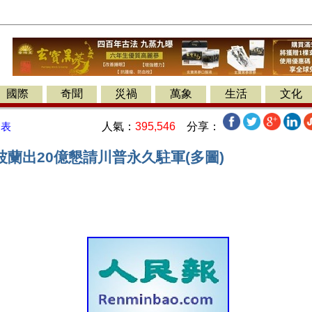
國際
奇聞
災禍
萬象
生活
文化
人氣：
395,546
分享：
發表
蘭出20億懇請川普永久駐軍(多圖)