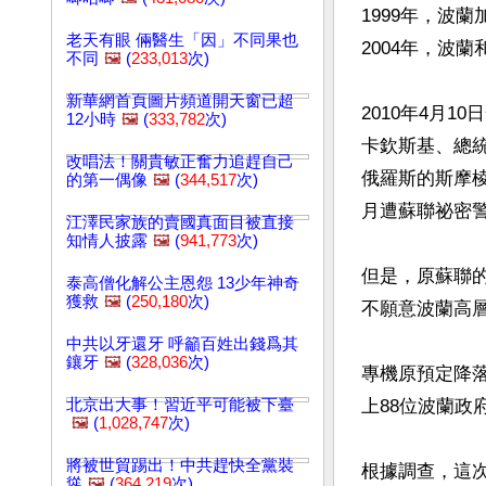
1999年，波
老天有眼 倆醫生「因」不同果也
2004年，波蘭
不同
🖼️
(
233,013
次)
新華網首頁圖片頻道開天窗已超
2010年4月
12小時
🖼️
(
333,782
次)
卡欽斯基、總統
改唱法！關貴敏正奮力追趕自己
俄羅斯的斯摩棱
的第一偶像
🖼️
(
344,517
次)
月遭蘇聯祕密警
江澤民家族的賣國真面目被直接
知情人披露
🖼️
(
941,773
次)
但是，原蘇聯
泰高僧化解公主恩怨 13少年神奇
獲救
🖼️
(
250,180
次)
不願意波蘭高
中共以牙還牙 呼籲百姓出錢爲其
鑲牙
🖼️
(
328,036
次)
專機原預定降
北京出大事！習近平可能被下臺
上88位波蘭政
🖼️
(
1,028,747
次)
將被世貿踢出！中共趕快全黨裝
根據調查，這
慫
🖼️
(
364,219
次)