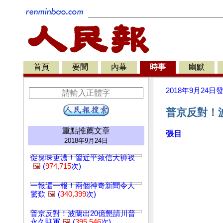
首頁
要聞
內幕
時事
幽默
2018年9月24日
普京反對！波
重點推薦文章
張目
2018年9月24日
促臭味更濃！習近平致信大褲衩
🖼️
(
974,715
次)
一報還一報！兩個神奇新聞令人
驚歎
🖼️
(
340,399
次)
普京反對！波蘭出20億懇請川普
永久駐軍
🖼️
(
395,546
次)