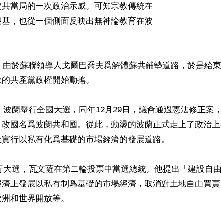
波共當局的一次政治示威。可知宗教傳統在
根基，也從一個側面反映出無神論教育在波
始，由於蘇聯領導人戈爾巴喬夫爲解體蘇共鋪墊道路，於是給
的共產黨政權開始動搖。

4日，波蘭舉行全國大選，同年12月29日，議會通過憲法修正案
，改國名爲波蘭共和國。從此，動盪的波蘭正式走上了政治上
實行以私有化爲基礎的市場經濟的發展道路。

月舉行大選，瓦文薩在第二輪投票中當選總統。他提出「建設自
經濟上發展以私有制爲基礎的市場經濟，取消對土地自由買賣
洲和世界開放等。
