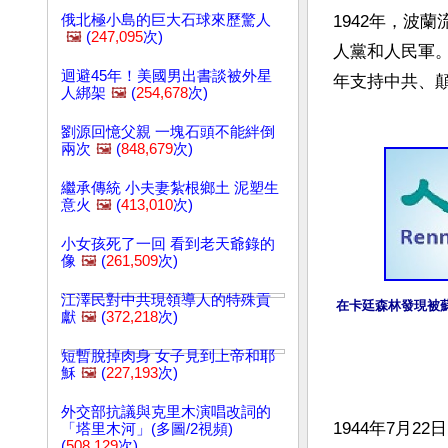
俄北極小島的巨大石球來歷驚人
1942年，波
🖼️
(
247,095
次)
人黨和人民軍
迴避45年！美國男出書談被外星
年支持中共、顛
人綁架
🖼️
(
254,678
次)
劉源回憶父親 一塊石頭不能絆倒
兩次
🖼️
(
848,679
次)
繼承傳統 小夫妻紮根鄉土 泥塑生
意火
🖼️
(
413,010
次)
小女孩死了一回 看到老天爺錄的
像
🖼️
(
261,509
次)
江澤民對中共現領導人的特殊貢
在卡廷森林發現被
獻
🖼️
(
372,218
次)
短暫脫掉肉身 女子見到上帝和耶
穌
🖼️
(
227,193
次)
外交部抗議與克里木演唱改詞的
1944年7月
「塔里木河」(多圖/2視頻)
(
508,129
次)