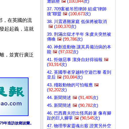
遭鎮壓
🖼️
(
100,844
次)
37. 709案被吊照律師 組成"律師
後"聯盟
🖼️
(
100,673
次)
郊，在英國的流
38. 川震遇難家庭 低保將被取消
🖼️
(
100,370
次)
發起起義，這就
39. 刑滿出獄才半年 朱虞夫突然被
傳喚
🖼️
(
99,786
次)
40. 神創造動物 讓其具備治病的本
能
🖼️
(
97,032
次)
離，並實行廣泛
41. 拒做惡事 潔身自好得福報
🖼️
(
93,914
次)
42. 英國學者穿越時空遊巴黎 看到
皇后
🖼️
(
93,084
次)
43. 殘殺動物的可怕報應
🖼️
(
92,202
次)
44. 新聞簡述
🖼️
(
91,405
次)
45. 新聞簡述
🖼️
(
90,782
次)
46. 巴西農夫挖出怪馬鈴薯 像有腳
趾的巨人腳掌
🖼️
(
90,545
次)
979年造訪故鄉波蘭。
47. 物理學家靈魂出竅 證實另外空