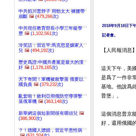
中共掐川普脖子 用勁太大 褲腰帶
崩斷
🖼️
(
479,266
次)
2018年9月18
中共現任教育部長小學三年級學
歷
🖼️
(
1,102,561
次)
記者會。
冷笑話：習近平:馬克思是孃家人
【人民報消息】
兒
🖼️
(
494,192
次)
歷史爲證:中國共產黨是最大的漢
奸
🖼️
(
1,178,165
次)
這天下午，美
是爲了一件非
天下奇聞！軍機被敘擊落 俄要以
國負責
🖼️
(
379,232
次)
基地。他說爲
普堡」。

亂套啦！敘利亞用俄防空導彈擊
落俄軍機
🖼️
(
363,148
次)
新華網這個短新聞很有嚼頭兒
🖼️
這個消息普京
(
386,900
次)
好，還用俄國的
？！德國人嫖娼，習近平患性病
🖼️
(
631,924
次)