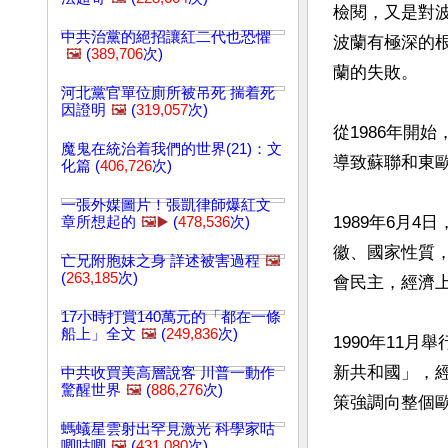
檢閱，又是對
中共治黨的絕招讓紅二代也恐懼
波蘭有極深的
🖼️
(
389,706
次)
蘭的失敗。

河北黨官單位廁所被吊死 揣着死
因證明
🖼️
(
319,057
次)
從1986年開
魔鬼在統治着我們的世界(21)：文
導致蘇聯和東歐
化篇 (
406,726
次)
一張外媒圖片！張凱律師爆紅文
1989年6月
章所想起的
🖼️▶️
(
478,536
次)
徽、國家性質
亡兄附胞妹之身 詳述被害過程
🖼️
(
263,185
次)
會民主，經濟上
17小時打賞140萬元的「都在一條
船上」全文
🖼️
(
249,836
次)
1990年11
新共和國」，
中共收買美高層說客 川普一動作
驚醒世界
🖼️
(
886,276
次)
策強調向整個歐
螞蟻星雲射出罕見激光 科學家咕
唧咕唧
🖼️
(
431,080
次)