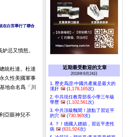
總統在白宮舉行了聯合
妒忌又憤怒。

近期最受歡迎的文章
總統杜達。杜達
2018年9月24日
永久性美國軍事
1. 歷史爲證:中國共產黨是最大的
個基地命名爲「川
漢奸
🖼️
(
1,178,165
次)
2. 中共現任教育部長小學三年級
學歷
🖼️
(
1,102,561
次)
3. 中共頂級醜聞！誰點了習近平
利亞眼神兒不
的穴
🖼️
(
730,969
次)
4. ？！德國人嫖娼，習近平患性
病
🖼️
(
631,924
次)