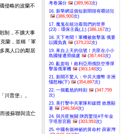
考卷滿分
🖼️
(
389,963
次)
國侵略的波蘭不
16. 新華網這個短新聞很有嚼頭兒
🖼️
(
386,900
次)
17. 魔鬼在統治着我們的世界
(23)：環保主義(上) (
386,167
次)
剋制，不擴大事
18. 天下奇聞！軍機被敘擊落 俄要
烏克蘭，並稱「軍
以國負責
🖼️
(
379,232
次)
百多萬人口的鄰居
19. 來自上天的信號！共匪在小小
島國慘遭滑鐵盧
🖼️
(
367,443
次)
20. 亂套啦！敘利亞用俄防空導彈
擊落俄軍機
🖼️
(
363,148
次)
21. 新聞不驚人：中共大撒幣 非洲
惱怒極(下)
🖼️
(
354,887
次)
22. 一個尷尬的時刻
🖼️
(
347,799
次)
「川普堡」。

23. 美打擊中共軍隊和媒體 效應顯
著
🖼️
(
346,564
次)
。而後蘇聯與流亡
24. 與共匪無關 陝西驚現4千年金
字塔形宮殿
🖼️
(
303,993
次)
25. 中國有個神祕的算命村 薛家灣