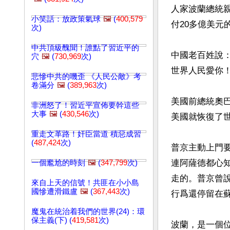
人家波蘭總統
小笑話：放政策氣球
🖼️
(
400,579
付20多億美元
次)
中共頂級醜聞！誰點了習近平的
中國老百姓說
穴
🖼️
(
730,969
次)
世界人民愛你！
悲慘中共的嘰歪 《人民公敵》考
卷滿分
🖼️
(
389,963
次)
美國前總統奧
非洲怒了！習近平宣佈要幹這些
大事
🖼️
(
430,546
次)
美國就恢復了
重走文革路！奸臣當道 積惡成習
(
487,424
次)
普京主動上門
連阿薩德都心
一個尷尬的時刻
🖼️
(
347,799
次)
走的。普京曾
來自上天的信號！共匪在小小島
國慘遭滑鐵盧
🖼️
(
367,443
次)
行爲還停留在蘇
魔鬼在統治着我們的世界(24)：環
保主義(下) (
419,581
次)
波蘭，是一個