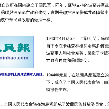
蘭流亡政府在國內建立了國民軍，同年，蘇聯支持的波蘭共產
。蘇聯與波蘭流亡政府建交，實則是想把波蘭變成共產陣營小
覆中華民國政府的做法一樣。

1943年4月到5月，二戰期間，蘇
自下令在卡廷森林槍決兩萬多個被
波蘭軍人和社會精英，製造了卡廷
亡政府再次和蘇聯斷交。

蘇聯殺害的上萬具波蘭軍人屍體。
1944年元旦，在波蘭共產黨建立
下，成立了全國人民代表會議，由
特擔任主席。

22日，全國人民代表會議在海烏姆組成了波蘭民族解放委員會