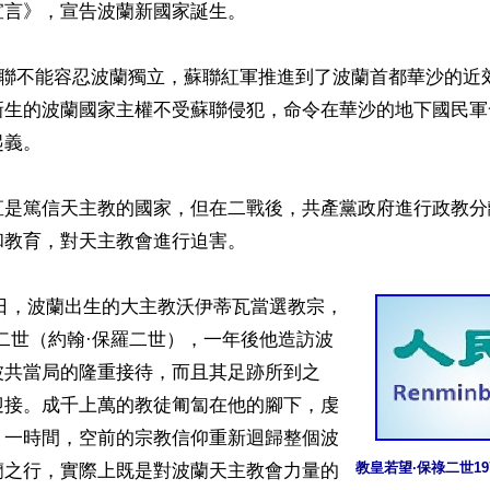
言》，宣告波蘭新國家誕生。

，蘇聯不能容忍波蘭獨立，蘇聯紅軍推進到了波蘭首都華沙的近
新生的波蘭國家主權不受蘇聯侵犯，命令在華沙的地下國民軍
義。

直是篤信天主教的國家，但在二戰後，共產黨政府進行政教分
教育，對天主教會進行迫害。

月16日，波蘭出生的大主教沃伊蒂瓦當選教宗，
二世（約翰·保羅二世），一年後他造訪波
波共當局的隆重接待，而且其足跡所到之
迎接。成千上萬的教徒匍匐在他的腳下，虔
。一時間，空前的宗教信仰重新迴歸整個波
教皇若望·保祿二世1
蘭之行，實際上既是對波蘭天主教會力量的