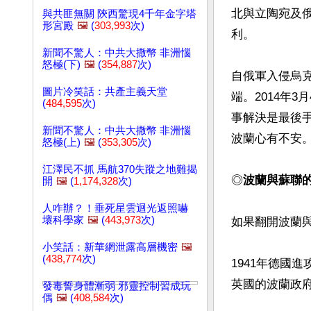
北與立陶宛及
與共匪無關 陝西驚現4千年金字塔
形宮殿
🖼️
(
303,993
次)
利。

新聞不驚人：中共大撒幣 非洲惱
怒極(下)
🖼️
(
354,887
次)
自俄軍入侵烏
圖片冷笑話：共產主義天堂
端。2014年
(
484,595
次)
事解決是最後
新聞不驚人：中共大撒幣 非洲惱
波蘭心有不安。
怒極(上)
🖼️
(
353,305
次)
江澤民不抓 馬航370失蹤之地難揭
◎
波蘭與蘇聯
開
🖼️
(
1,174,328
次)
人咋辦？！垂死星雲迴光返照嚇
壞科學家
🖼️
(
443,973
次)
如果翻開波蘭
小笑話：新華網泄露高層機密
🖼️
(
438,774
次)
1941年德國
英國的波蘭政府
發毒誓身體漸弱 邪靈控制習成玩
偶
🖼️
(
408,584
次)