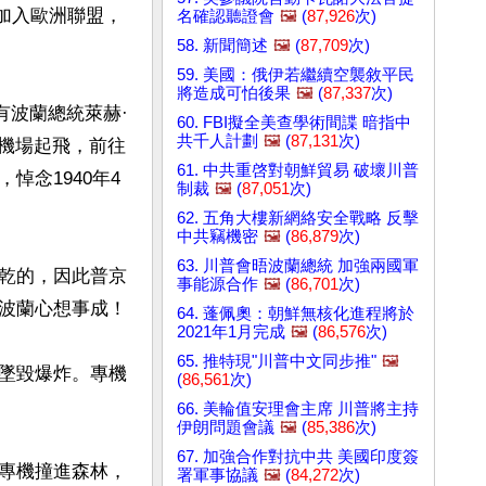
定加入歐洲聯盟，
名確認聽證會
🖼️
(
87,926
次)
58. 新聞簡述
🖼️
(
87,709
次)
59. 美國：俄伊若繼續空襲敘平民
將造成可怕後果
🖼️
(
87,337
次)
有波蘭總統萊赫·
60. FBI擬全美查學術間諜 暗指中
共千人計劃
🖼️
(
87,131
次)
際機場起飛，前往
61. 中共重啓對朝鮮貿易 破壞川普
念1940年4
制裁
🖼️
(
87,051
次)
62. 五角大樓新網絡安全戰略 反擊
中共竊機密
🖼️
(
86,879
次)
63. 川普會晤波蘭總統 加強兩國軍
乾的，因此普京
事能源合作
🖼️
(
86,701
次)
波蘭心想事成！

64. 蓬佩奧：朝鮮無核化進程將於
2021年1月完成
🖼️
(
86,576
次)
65. 推特現"川普中文同步推"
🖼️
墜毀爆炸。專機
(
86,561
次)
66. 美輪值安理會主席 川普將主持
伊朗問題會議
🖼️
(
85,386
次)
67. 加強合作對抗中共 美國印度簽
專機撞進森林，
署軍事協議
🖼️
(
84,272
次)