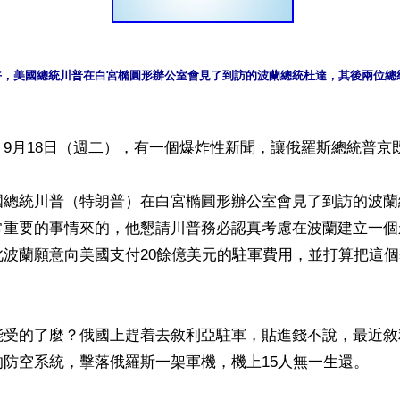
日下午，美國總統川普在白宮橢圓形辦公室會見了到訪的波蘭總統杜達，其後兩位
9月18日（週二），有一個爆炸性新聞，讓俄羅斯總統普京既
國總統川普（特朗普）在白宮橢圓形辦公室會見了到訪的波蘭
常重要的事情來的，他懇請川普務必認真考慮在波蘭建立一個
此波蘭願意向美國支付20餘億美元的駐軍費用，並打算把這
能受的了麼？俄國上趕着去敘利亞駐軍，貼進錢不說，最近敘
防空系統，擊落俄羅斯一架軍機，機上15人無一生還。
