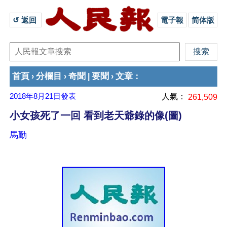
↺ 返回 
電子報
简体版
首頁
分欄目
奇聞
要聞
文章
›
›
|
›
：
2018年8月21日
發表
人氣：
261,509
小女孩死了一回 看到老天爺錄的像(圖)
馬勤