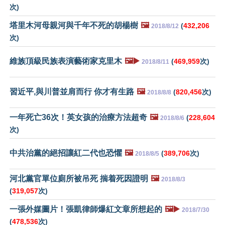
次)
塔里木河母親河與千年不死的胡楊樹
🖼️
(
432,206
2018/8/12
次)
維族頂級民族表演藝術家克里木
🖼️▶️
(
469,959
次)
2018/8/11
習近平,與川普並肩而行 你才有生路
🖼️
(
820,456
次)
2018/8/8
一年死亡36次！英女孩的治療方法超奇
🖼️
(
228,604
2018/8/6
次)
中共治黨的絕招讓紅二代也恐懼
🖼️
(
389,706
次)
2018/8/5
河北黨官單位廁所被吊死 揣着死因證明
🖼️
2018/8/3
(
319,057
次)
一張外媒圖片！張凱律師爆紅文章所想起的
🖼️▶️
2018/7/30
(
478,536
次)