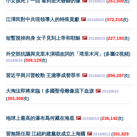
小女孩死了一回 看到老天爺錄的像
🖼️
(
261,509
次)
2018/8/21
江澤民對中共現領導人的特殊貢獻
🖼️
(
372,218
次)
2018/8/20
短暫脫掉肉身 女子見到上帝和耶穌
🖼️
(
227,193
次)
2018/8/19
外交部抗議與克里木演唱改詞的「塔里木河」(多圖/2視頻)
(
508,129
次)
2018/8/18
習近平與川普較勁 王滬寧成替罪羊
🖼️
(
856,287
次)
2018/8/16
大淘汰即將來臨！多國聖母雕像流下血淚
🖼️
2018/8/15
(
293,308
次)
地球上最高的瀑布爲何藏在海底
🖼️
(
236,142
次)
2018/8/14
習無限任期 江紐約建黨欲成立上海國
🖼️
(
331,829
2018/8/13