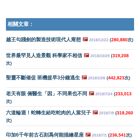
相關文章：
越王勾踐劍的製造技術現代人甭想
🖼️
(
280,880
次)
2018/12/22
世界最罕見人造景觀 科學家不相信
🖼️
(
319,208
2018/10/29
次)
聖靈不斷催促 班機提早3分鐘逃生
🖼️
(
442,823
次)
2018/10/8
老天有眼 倆醫生「因」不同果也不同
🖼️
(
233,013
2018/7/24
次)
六道輪迴！蛇轉生給吃蛇肉的人當兒子
🖼️
(
318,260
2018/7/9
次)
印加6千年前古石刻爲何能描繪星座
🖼️
(
236,541
次)
2018/7/1