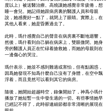
度以上）被送醫治療。高燒讓她感覺非常疲倦，想
睡一會兒。她記得她跟病房裏的醫護人員和母親
說，她感覺好一點了，就閉上了眼睛。實際上，在
其他人看來，她是昏厥過去了。

此時，瑪什感覺自己的聲音在病房裏不斷地迴響，
然後，瑪什看到自己躺在病床上，雙眼微閉。她身
旁的醫護人員正在忙碌着搶救她，而她的母親則在
一邊傷心的哭泣。

瑪什表示，她並不感到難過或害怕，但有點困惑，
因爲她發現不知爲什麼自己沒有了身體，在空中飄
浮着，而且竟然可以看到其它的病房。

隨後，她開始超越時空，錄像開始了，神爲小瑪什
播放了她短暫一生中發生過的一切。有些事情她早
已經記不得了，此時卻連細節都非常清晰的展現在
眼前。
