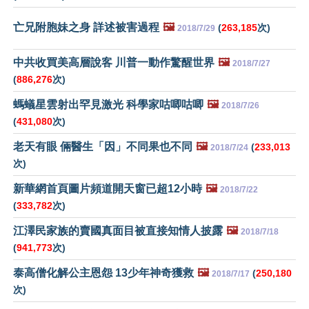
亡兄附胞妹之身 詳述被害過程
🖼️
(
263,185
次)
2018/7/29
中共收買美高層說客 川普一動作驚醒世界
🖼️
2018/7/27
(
886,276
次)
螞蟻星雲射出罕見激光 科學家咕唧咕唧
🖼️
2018/7/26
(
431,080
次)
老天有眼 倆醫生「因」不同果也不同
🖼️
(
233,013
2018/7/24
次)
新華網首頁圖片頻道開天窗已超12小時
🖼️
2018/7/22
(
333,782
次)
江澤民家族的賣國真面目被直接知情人披露
🖼️
2018/7/18
(
941,773
次)
泰高僧化解公主恩怨 13少年神奇獲救
🖼️
(
250,180
2018/7/17
次)