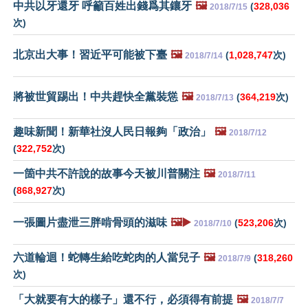
中共以牙還牙 呼籲百姓出錢爲其鑲牙
🖼️
(
328,036
2018/7/15
次)
北京出大事！習近平可能被下臺
🖼️
(
1,028,747
次)
2018/7/14
將被世貿踢出！中共趕快全黨裝慫
🖼️
(
364,219
次)
2018/7/13
趣味新聞！新華社沒人民日報夠「政治」
🖼️
2018/7/12
(
322,752
次)
一箇中共不許說的故事今天被川普關注
🖼️
2018/7/11
(
868,927
次)
一張圖片盡泄三胖啃骨頭的滋味
🖼️▶️
(
523,206
次)
2018/7/10
六道輪迴！蛇轉生給吃蛇肉的人當兒子
🖼️
(
318,260
2018/7/9
次)
「大就要有大的樣子」還不行，必須得有前提
🖼️
2018/7/7