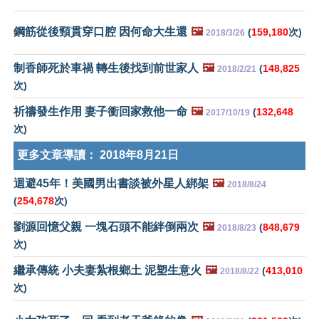
鋼筋從後頸貫穿口腔 因何命大生還
🖼️
(
159,180
次)
2018/3/26
制香師死於車禍 轉生後找到前世家人
🖼️
(
148,825
2018/2/21
次)
祈禱發生作用 妻子衝回家救他一命
🖼️
(
132,648
2017/10/19
次)
更多文章導讀：
2018年8月21日
迴避45年！美國男出書談被外星人綁架
🖼️
2018/8/24
(
254,678
次)
劉源回憶父親 一塊石頭不能絆倒兩次
🖼️
(
848,679
2018/8/23
次)
繼承傳統 小夫妻紮根鄉土 泥塑生意火
🖼️
(
413,010
2018/8/22
次)