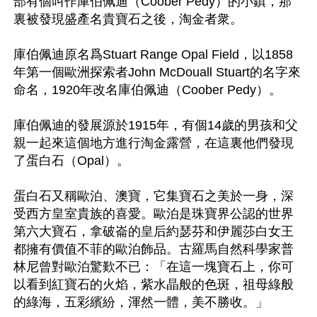
部有個叫作庫伯佩迪（Coober Pedy）的小鎮，那
裏被發現盛產名貴寶石之後，淘金者衆。

庫伯佩迪原名爲Stuart Range Opal Field，以1858
年第一個歐洲探索者John McDouall Stuart的名字來
命名，1920年改名庫伯佩迪（Coober Pedy）。

庫伯佩迪的發展源於1915年，有個14歲的男孩和父
親一起來這個地方進行淘金露營，在這裏他們發現
了蛋白石（Opal）。

蛋白石又稱歐泊、澳寶，它集寶石之美於一身，深
受西方皇室貴族的喜愛。歐泊是珠寶界公認的世界
第六大寶石，拿破崙的皇后約瑟芬和伊麗莎白女王
都擁有價值不菲的歐泊飾品。古羅馬自然科學家普
林尼曾對歐泊驚歎不已：「在這一塊寶石上，你可
以看到紅寶石的火焰，紫水晶般的色斑，祖母綠般
的綠海，五彩繽紛，渾然一體，美不勝收。」
