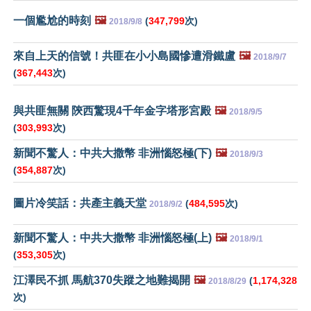
一個尷尬的時刻
🖼️
(
347,799
次)
2018/9/8
來自上天的信號！共匪在小小島國慘遭滑鐵盧
🖼️
2018/9/7
(
367,443
次)
與共匪無關 陝西驚現4千年金字塔形宮殿
🖼️
2018/9/5
(
303,993
次)
新聞不驚人：中共大撒幣 非洲惱怒極(下)
🖼️
2018/9/3
(
354,887
次)
圖片冷笑話：共產主義天堂
(
484,595
次)
2018/9/2
新聞不驚人：中共大撒幣 非洲惱怒極(上)
🖼️
2018/9/1
(
353,305
次)
江澤民不抓 馬航370失蹤之地難揭開
🖼️
(
1,174,328
2018/8/29
次)