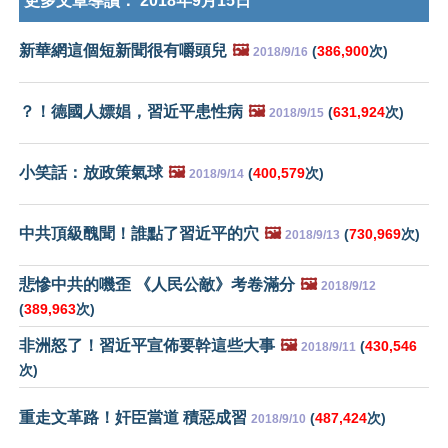
更多文章導讀：
2018年9月15日
新華網這個短新聞很有嚼頭兒
🖼️
(
386,900
次)
2018/9/16
？！德國人嫖娼，習近平患性病
🖼️
(
631,924
次)
2018/9/15
小笑話：放政策氣球
🖼️
(
400,579
次)
2018/9/14
中共頂級醜聞！誰點了習近平的穴
🖼️
(
730,969
次)
2018/9/13
悲慘中共的嘰歪 《人民公敵》考卷滿分
🖼️
2018/9/12
(
389,963
次)
非洲怒了！習近平宣佈要幹這些大事
🖼️
(
430,546
2018/9/11
次)
重走文革路！奸臣當道 積惡成習
(
487,424
次)
2018/9/10