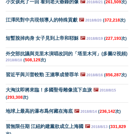
小女孩死了一回 看到老天爺錄的像
🖼️
(
261,509
次)
2018/8/21
江澤民對中共現領導人的特殊貢獻
🖼️
(
372,218
次)
2018/8/20
短暫脫掉肉身 女子見到上帝和耶穌
🖼️
(
227,193
次)
2018/8/19
外交部抗議與克里木演唱改詞的「塔里木河」(多圖/2視頻)
(
508,129
次)
2018/8/18
習近平與川普較勁 王滬寧成替罪羊
🖼️
(
856,287
次)
2018/8/16
大淘汰即將來臨！多國聖母雕像流下血淚
🖼️
2018/8/15
(
293,308
次)
地球上最高的瀑布爲何藏在海底
🖼️
(
236,142
次)
2018/8/14
習無限任期 江紐約建黨欲成立上海國
🖼️
(
331,829
2018/8/13
次)