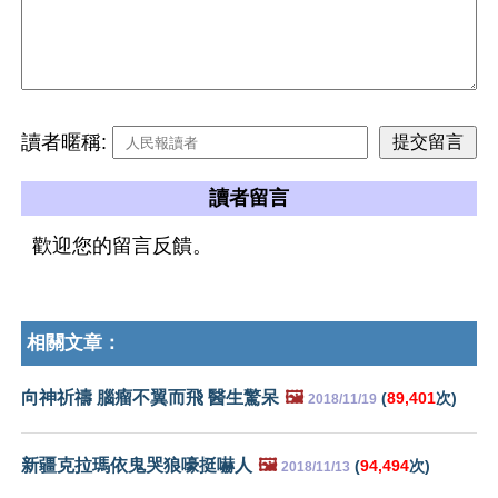
讀者暱稱:
讀者留言
歡迎您的留言反饋。
相關文章：
向神祈禱 腦瘤不翼而飛 醫生驚呆
🖼️
(
89,401
次)
2018/11/19
新疆克拉瑪依鬼哭狼嚎挺嚇人
🖼️
(
94,494
次)
2018/11/13