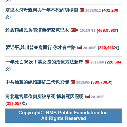
塔里木河母親河與千年不死的胡楊樹
🖼️
(
432,206
2018/8/12
次)
維族頂級民族表演藝術家克里木
🖼️▶️
(
469,959
次)
2018/8/11
習近平,與川普並肩而行 你才有生路
🖼️
(
820,456
次)
2018/8/8
一年死亡36次！英女孩的治療方法超奇
🖼️
(
228,604
2018/8/6
次)
中共治黨的絕招讓紅二代也恐懼
🖼️
(
389,706
次)
2018/8/5
河北黨官單位廁所被吊死 揣着死因證明
🖼️
2018/8/3
(
319,057
次)
Copyright© RMB Public Foundation Inc.
All Rights Reserved