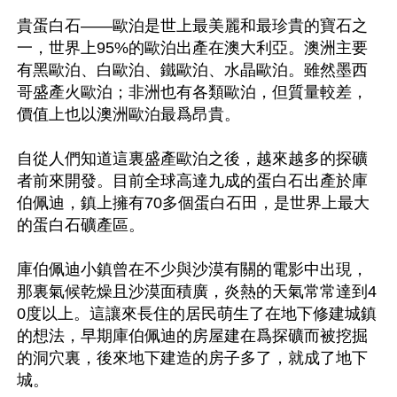
貴蛋白石——歐泊是世上最美麗和最珍貴的寶石之
一，世界上95%的歐泊出產在澳大利亞。澳洲主要
有黑歐泊、白歐泊、鐵歐泊、水晶歐泊。雖然墨西
哥盛產火歐泊；非洲也有各類歐泊，但質量較差，
價值上也以澳洲歐泊最爲昂貴。

自從人們知道這裏盛產歐泊之後，越來越多的探礦
者前來開發。目前全球高達九成的蛋白石出產於庫
伯佩迪，鎮上擁有70多個蛋白石田，是世界上最大
的蛋白石礦產區。

庫伯佩迪小鎮曾在不少與沙漠有關的電影中出現，
那裏氣候乾燥且沙漠面積廣，炎熱的天氣常常達到4
0度以上。這讓來長住的居民萌生了在地下修建城鎮
的想法，早期庫伯佩迪的房屋建在爲探礦而被挖掘
的洞穴裏，後來地下建造的房子多了，就成了地下
城。
