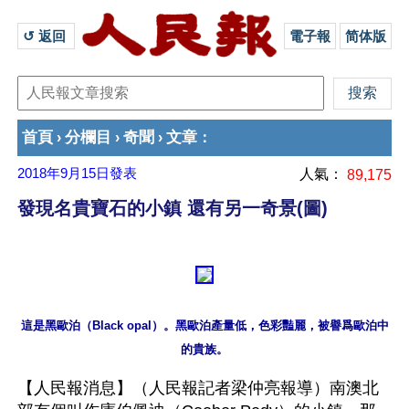
↺ 返回 
電子報
简体版
首頁
分欄目
奇聞
文章
›
›
›
：
2018年9月15日
發表
人氣：
89,175
發現名貴寶石的小鎮 還有另一奇景(圖)
這是黑歐泊（Black opal）。黑歐泊產量低，色彩豔麗，被譽爲歐泊中
【人民報消息】（人民報記者梁仲亮報導）南澳北