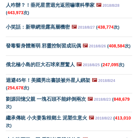
人咋辦？！垂死星雲迴光返照嚇壞科學家
🖼️
2018/8/28
(
443,973
次)
小笑話：新華網泄露高層機密
🖼️
(
438,774
次)
2018/8/27
發毒誓身體漸弱 邪靈控制習成玩偶
🖼️
(
408,584
次)
2018/8/26
俄北極小島的巨大石球來歷驚人
🖼️
(
247,095
次)
2018/8/25
迴避45年！美國男出書談被外星人綁架
🖼️
2018/8/24
(
254,678
次)
劉源回憶父親 一塊石頭不能絆倒兩次
🖼️
(
848,679
2018/8/23
次)
繼承傳統 小夫妻紮根鄉土 泥塑生意火
🖼️
(
413,010
2018/8/22
次)