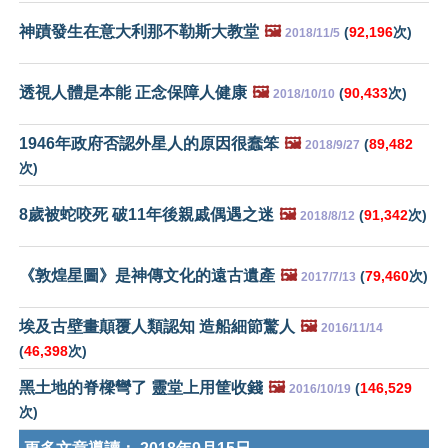
神蹟發生在意大利那不勒斯大教堂
🖼️
(
92,196
次)
2018/11/5
透視人體是本能 正念保障人健康
🖼️
(
90,433
次)
2018/10/10
1946年政府否認外星人的原因很蠢笨
🖼️
(
89,482
2018/9/27
次)
8歲被蛇咬死 破11年後親戚偶遇之迷
🖼️
(
91,342
次)
2018/8/12
《敦煌星圖》是神傳文化的遠古遺產
🖼️
(
79,460
次)
2017/7/13
埃及古壁畫顛覆人類認知 造船細節驚人
🖼️
2016/11/14
(
46,398
次)
黑土地的脊樑彎了 靈堂上用筐收錢
🖼️
(
146,529
2016/10/19
次)