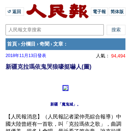
↺ 返回 
電子報
简体版
首頁
分欄目
奇聞
文章
›
›
›
：
2018年11月13日
發表
人氣：
94,494
新疆克拉瑪依鬼哭狼嚎挺嚇人(圖)
【人民報消息】（人民報記者梁仲亮綜合報導）中
國大陸曾經有一首歌，叫「克拉瑪依之歌」，曲調