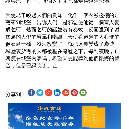
詐與流血打鬥，每個人的面孔都變得猙獰恐怖。

天使爲了喚起人們的良知，化作一個衣衫襤褸的乞
丐來到城堡，告訴人們，是邪惡使他從一個富人變
成乞丐，然而乞丐的話並沒有奏效，反而遭到了城
堡裏的人們的辱罵和嘲諷。天使看這裏的人心硬的
像石頭一樣，沒法改變了，就把這裏變成了廢墟，
城堡裏所有的人都被壓在廢墟之下。每到夜晚，亡
魂便在城堡內哀鳴，希望天使能聽到他們懺悔的聲
分享到：