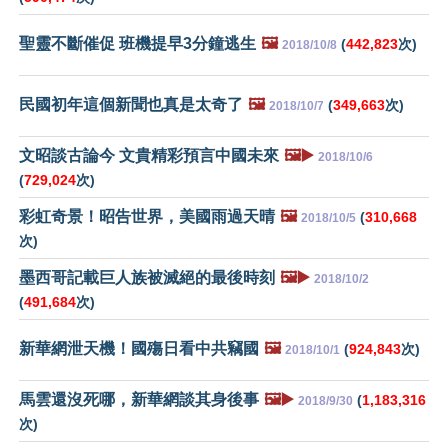
聖靈不斷催促 班機提早3分鐘逃生
🖼️
(
442,823
次)
2018/10/8
民國初年這個新聞也真是太奇了
🖼️
(
349,663
次)
2018/10/7
文昭談古論今 文貴精彩預言中國未來
🖼️▶️
2018/10/6
(
729,024
次)
彩虹奇景！昭告世界，美國雨過天晴
🖼️
(
310,668
2018/10/5
次)
墨西哥記載巨人族被滅絕的最後時刻
🖼️▶️
2018/10/2
(
491,684
次)
新華網泄天機！國殤日看中共竊國
🖼️
(
924,843
次)
2018/10/1
馬雲還沒死哪，新華網談其身後事
🖼️▶️
(
1,183,316
2018/9/30
次)