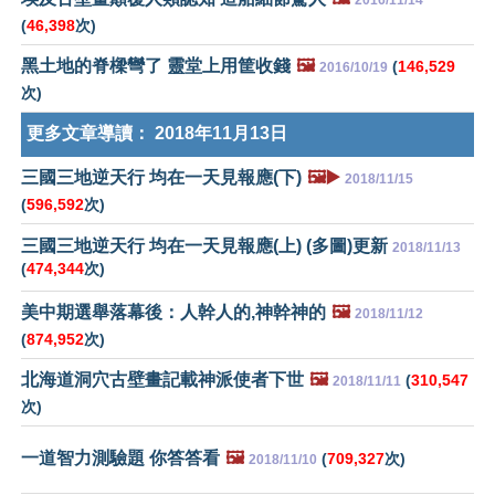
2016/11/14
(
46,398
次)
黑土地的脊樑彎了 靈堂上用筐收錢
🖼️
(
146,529
2016/10/19
次)
更多文章導讀：
2018年11月13日
三國三地逆天行 均在一天見報應(下)
🖼️▶️
2018/11/15
(
596,592
次)
三國三地逆天行 均在一天見報應(上) (多圖)更新
2018/11/13
(
474,344
次)
美中期選舉落幕後：人幹人的,神幹神的
🖼️
2018/11/12
(
874,952
次)
北海道洞穴古壁畫記載神派使者下世
🖼️
(
310,547
2018/11/11
次)
一道智力測驗題 你答答看
🖼️
(
709,327
次)
2018/11/10