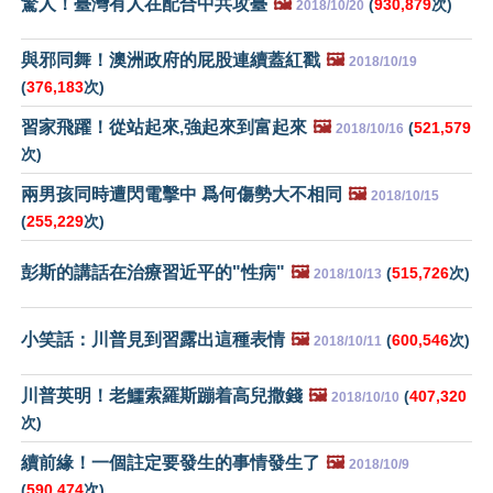
驚人！臺灣有人在配合中共攻臺
🖼️
(
930,879
次)
2018/10/20
與邪同舞！澳洲政府的屁股連續蓋紅戳
🖼️
2018/10/19
(
376,183
次)
習家飛躍！從站起來,強起來到富起來
🖼️
(
521,579
2018/10/16
次)
兩男孩同時遭閃電擊中 爲何傷勢大不相同
🖼️
2018/10/15
(
255,229
次)
彭斯的講話在治療習近平的"性病"
🖼️
(
515,726
次)
2018/10/13
小笑話：川普見到習露出這種表情
🖼️
(
600,546
次)
2018/10/11
川普英明！老鱷索羅斯蹦着高兒撒錢
🖼️
(
407,320
2018/10/10
次)
續前緣！一個註定要發生的事情發生了
🖼️
2018/10/9
(
590,474
次)