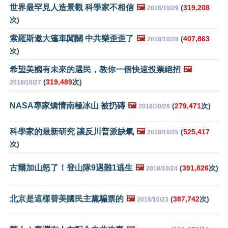
世界最罕見人造景觀 科學家不相信
🖼️
(
319,208
2018/10/29
次)
索羅斯邀大篷車闖關 中共樂歪歪了
🖼️
(
407,863
2018/10/28
次)
希望美國有未來的選民，教你一個快速投票絕招
🖼️
(
319,489
次)
2018/10/27
NASA專家矯情南極冰山 被扔磚
🖼️
(
279,471
次)
2018/10/26
科學家的最新研究 讓反川普派缺氧
🖼️
(
525,417
2018/10/25
次)
古爾加山怒了！登山隊9遇難1逃生
🖼️
(
391,826
次)
2018/10/24
北京是這樣替美國民主黨騙票的
🖼️
(
387,742
次)
2018/10/23