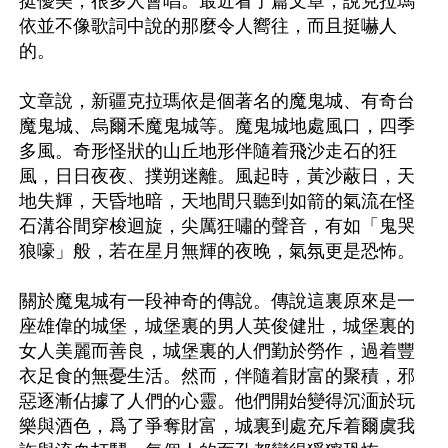
挺優美，很多人會唱。最近看了篇文章，說克拉瑪
依並不像歌詞中說的那麼令人嚮往，而且挺嚇人
的。

文章說，新疆克拉瑪依是個著名的魔鬼城、有奇台
魔鬼城、烏爾禾魔鬼城等。魔鬼城地處風口，四季
多風。奇形怪狀的山丘地形伴隨着飛沙走石的狂
風，日日夜夜、撲朔迷離。風起時，黃沙蔽日，天
地失輝，天昏地暗，天地間只聽到如箭的氣流在怪
石溝谷間穿梭迴旋，尖厲狂嘯的聲音，有如「鬼哭
狼嚎」般，若在星月無輝的夜晚，氣氛更是恐怖。

關於魔鬼城有一段神奇的傳說。傳說這裏原來是一
座雄偉的城堡，城堡裏的男人英俊健壯，城堡裏的
女人美麗而善良，城堡裏的人們勤於勞作，過着豐
衣足食的無憂生活。然而，伴隨着財富的聚積，邪
惡逐漸佔據了人們的心靈。他們開始變得沉湎於玩
樂與酒色，爲了爭奪財富，城裏到處充斥着爾虞我