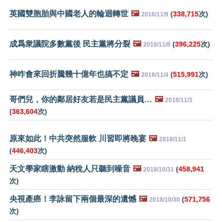
英國雙胞胎與中國老人的輪迴轉世
🖼️
(
338,715
次)
2018/11/9
成爲衆議院多數黨後 民主黨將分裂
🖼️
(
396,225
次)
2018/11/8
神咋會來回折騰幾十億年也搞不定
🖼️
(
515,991
次)
2018/11/4
哥們兒，你的鄰居好友若是民主黨議員…
🖼️
2018/11/3
(
363,604
次)
原來如此！中共突然服軟 川習即將晚宴
🖼️
2018/11/1
(
446,403
次)
天文學家瞎激動 納稅人只聽到噪音
🖼️
(
458,941
2018/10/31
次)
央視產癌！李詠留下兩個最深的遺憾
🖼️
(
571,756
2018/10/30
次)