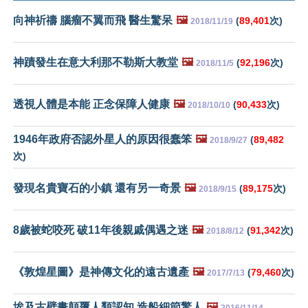
向神祈禱 腦瘤不翼而飛 醫生驚呆
🖼️
(
89,401
次)
2018/11/19
神蹟發生在意大利那不勒斯大教堂
🖼️
(
92,196
次)
2018/11/5
透視人體是本能 正念保障人健康
🖼️
(
90,433
次)
2018/10/10
1946年政府否認外星人的原因很蠢笨
🖼️
(
89,482
2018/9/27
次)
發現名貴寶石的小鎮 還有另一奇景
🖼️
(
89,175
次)
2018/9/15
8歲被蛇咬死 破11年後親戚偶遇之迷
🖼️
(
91,342
次)
2018/8/12
《敦煌星圖》是神傳文化的遠古遺產
🖼️
(
79,460
次)
2017/7/13
埃及古壁畫顛覆人類認知 造船細節驚人
🖼️