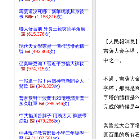
馬雲還沒死哪，新華網談其身後
事
🖼️▶️
(
1,183,316
次)
聯大發言前 外長王毅突抽羊角瘋
🖼️
(
615,376
次)
【人民報消息
現代天文學家是一個很悲慘的稱
吉薩大金字塔
號
🖼️
(
493,863
次)
中之一。

促臭味更濃！習近平致信大褲衩
🖼️
(
974,715
次)
不過，吉薩大
一報還一報！兩個神奇新聞令人
驚歎
🖼️
(
340,399
次)
字塔，那就是喬
字塔的體積是2
普京反對！波蘭出20億懇請川普
永久駐軍
🖼️
(
395,546
次)
完成的時候是4
中共掐川普脖子 用勁太大 褲腰帶
崩斷
🖼️
(
479,266
次)
喬魯拉大金字
中共現任教育部長小學三年級學
圓百里的所有
歷
🖼️
(
1,102,561
次)