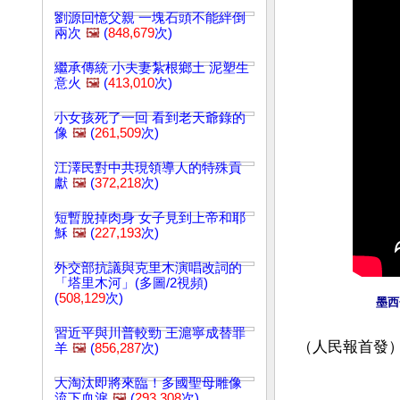
劉源回憶父親 一塊石頭不能絆倒
兩次
🖼️
(
848,679
次)
繼承傳統 小夫妻紮根鄉土 泥塑生
意火
🖼️
(
413,010
次)
小女孩死了一回 看到老天爺錄的
像
🖼️
(
261,509
次)
江澤民對中共現領導人的特殊貢
獻
🖼️
(
372,218
次)
短暫脫掉肉身 女子見到上帝和耶
穌
🖼️
(
227,193
次)
外交部抗議與克里木演唱改詞的
「塔里木河」(多圖/2視頻)
(
508,129
次)
墨西
習近平與川普較勁 王滬寧成替罪
（人民報首發
羊
🖼️
(
856,287
次)
大淘汰即將來臨！多國聖母雕像
文章網址: http://w
流下血淚
🖼️
(
293,308
次)