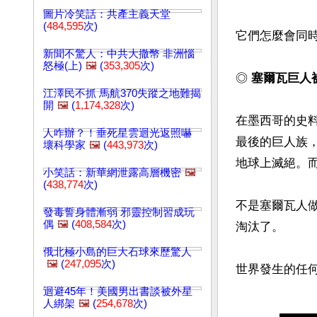
圖片冷笑話：共產主義天堂
(
484,595
次)
它們怎麼會同時
新聞不驚人：中共大撒幣 非洲惱
怒極(上)
🖼️
(
353,305
次)
◎
 塞爾瓦巨人
江澤民不抓 馬航370失蹤之地難揭
開
🖼️
(
1,174,328
次)
在墨西哥的史
人咋辦？！垂死星雲迴光返照嚇
最後的巨人族
壞科學家
🖼️
(
443,973
次)
地球上滅絕。而
小笑話：新華網泄露高層機密
🖼️
(
438,774
次)
不是塞爾瓦人
發毒誓身體漸弱 邪靈控制習成玩
偶
🖼️
(
408,584
次)
淘汰了。

俄北極小島的巨大石球來歷驚人
🖼️
(
247,095
次)
世界發生的任何
迴避45年！美國男出書談被外星
人綁架
🖼️
(
254,678
次)