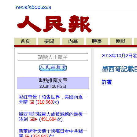
首頁
要聞
內幕
時事
幽默
2018年10月2日
墨西哥記載巨
重點推薦文章
許靈
2018年10月2日
彩虹奇景！昭告世界，美國雨過
天晴
🖼️
(
310,668
次)
墨西哥記載巨人族被滅絕的最後
時刻
🖼️▶️
(
491,684
次)
新華網泄天機！國殤日看中共竊
國
🖼️
(
924,843
次)