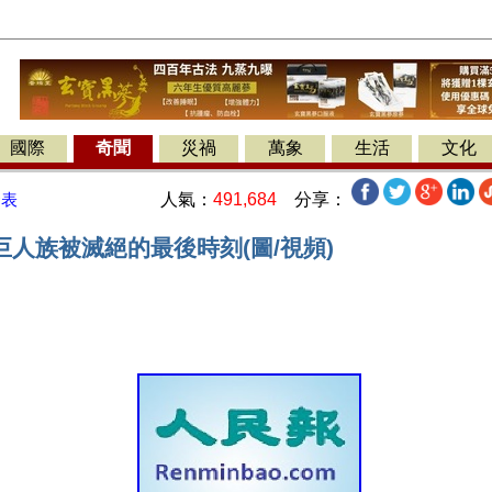
國際
奇聞
災禍
萬象
生活
文化
人氣：
491,684
分享：
發表
人族被滅絕的最後時刻(圖/視頻)