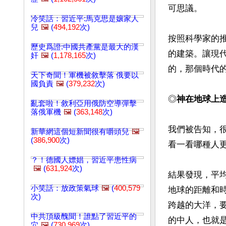
可思議。

冷笑話：習近平:馬克思是孃家人
兒
🖼️
(
494,192
次)
按照科學家的
歷史爲證:中國共產黨是最大的漢
的建築。讓現
奸
🖼️
(
1,178,165
次)
的，那個時代
天下奇聞！軍機被敘擊落 俄要以
國負責
🖼️
(
379,232
次)
◎
神在地球上
亂套啦！敘利亞用俄防空導彈擊
落俄軍機
🖼️
(
363,148
次)
我們被告知，
新華網這個短新聞很有嚼頭兒
🖼️
(
386,900
次)
看一看哪種人更
？！德國人嫖娼，習近平患性病
🖼️
(
631,924
次)
結果發現，平
小笑話：放政策氣球
🖼️
(
400,579
地球的距離和
次)
跨越的大洋，
中共頂級醜聞！誰點了習近平的
的中人，也就
穴
🖼️
(
730,969
次)