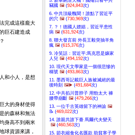
5. 新華網泄天機！國殤日看中共
竊國
🖼️
(
924,843
次)
6. 中共頂級醜聞！誰點了習近平
的穴
🖼️
(
730,969
次)
法完成這樣龐大
7. ？！德國人嫖娼，習近平患性
的巨石建造成
病
🖼️
(
631,924
次)
8. 聯大發言前 外長王毅突抽羊角


瘋
🖼️
(
615,376
次)
9. 冷笑話：習近平:馬克思是孃家
人兒
🖼️
(
494,192
次)
10. 現代天文學家是一個很悲慘的
稱號
🖼️
(
493,863
次)
人和小人，是想
11. 墨西哥記載巨人族被滅絕的最
後時刻
🖼️▶️
(
491,684
次)
12. 中共掐川普脖子 用勁太大 褲
腰帶崩斷
🖼️
(
479,266
次)
巨大的身材使得
13. 一位千古英雄留下的神諭
🖼️
📝 (
469,022
次)
是的森林和無法
14. 誰親共誰下臺 馬爾代夫變天
均身高不到兩米
🖼️
(
460,563
次)
地球資源來講，
15. 節衣縮食化名匯款 助貧寒子學