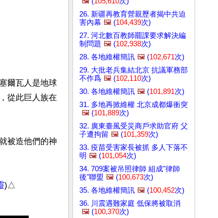
🖼️
(
105,610
次)
26. 新疆再教育營親歷者揭中共迫
害內幕
🖼️
(
104,439
次)
27. 河北數百教師罷課要求解決編
制問題
🖼️
(
102,938
次)
28. 各地維權簡訊
🖼️
(
102,671
次)
29. 大批老兵集結北京 抗議軍務部
不作爲
🖼️
(
102,110
次)
塞爾瓦人是地球
30. 各地維權簡訊
🖼️
(
101,891
次)
，從此巨人族在
31. 多地再掀維權 北京成都爆衝突
🖼️
(
101,889
次)
32. 廣東臺風受災商戶求助官府 父
子遭拘留
🖼️
(
101,359
次)
就被造他們的神
33. 疫苗受害家長被抓 多人下落不
明
🖼️
(
101,054
次)
34. 709案被吊照律師 組成"律師
後"聯盟
🖼️
(
100,673
次)
靈
35. 各地維權簡訊
🖼️
(
100,452
次)
36. 川震遇難家庭 低保將被取消
🖼️
(
100,370
次)