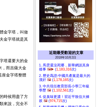
體金字塔，叫做
夫金字塔就是其
近期最受歡迎的文章
2018年10月2日
字塔還要大的金
1. 馬雲還沒死哪，新華網談其身
米，而吉薩大金
後事
🖼️▶️
(
1,183,316
次)
這座金字塔整體
2. 歷史爲證:中國共產黨是最大的
漢奸
🖼️
(
1,178,165
次)
3. 中共現任教育部長小學三年級
學歷
🖼️
(
1,102,561
次)
的時候用盡了方
4. 促臭味更濃！習近平致信大褲
衩
🖼️
(
974,715
次)
類來說，完全不