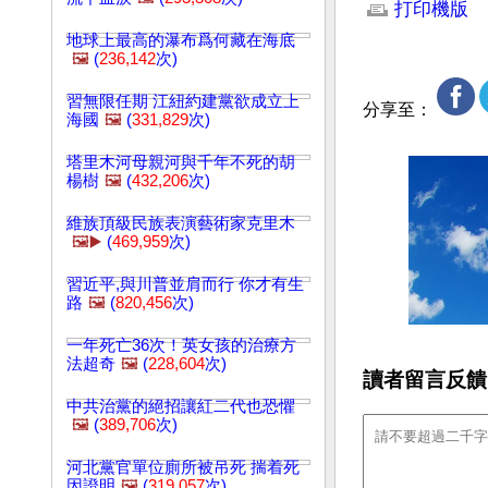
打印機版
地球上最高的瀑布爲何藏在海底
🖼️
(
236,142
次)
習無限任期 江紐約建黨欲成立上
分享至：
海國
🖼️
(
331,829
次)
塔里木河母親河與千年不死的胡
楊樹
🖼️
(
432,206
次)
維族頂級民族表演藝術家克里木
🖼️▶️
(
469,959
次)
習近平,與川普並肩而行 你才有生
路
🖼️
(
820,456
次)
一年死亡36次！英女孩的治療方
法超奇
🖼️
(
228,604
次)
讀者留言反饋
中共治黨的絕招讓紅二代也恐懼
🖼️
(
389,706
次)
河北黨官單位廁所被吊死 揣着死
因證明
🖼️
(
319,057
次)