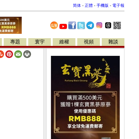
简体
-
正體
-
手機版
-
電子報
專題
寰宇
維權
視頻
雜談