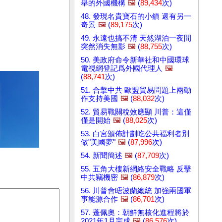
舉的外國機構
🖼️
(
89,434
次)
48. 發現名貴寶石的小鎮 還有另一
奇景
🖼️
(
89,175
次)
49. 永遠也搞不清 天然湖泊一夜間
突然消失無影
🖼️
(
88,755
次)
50. 美政府命令新華社和中國環球
電視網登記爲外國代理人
🖼️
(
88,741
次)
51. 合擊中共 歐盟貿易問題上兩動
作支持美國
🖼️
(
88,032
次)
52. 貿易戰關稅效應顯 川普：這僅
僅是開始
🖼️
(
88,025
次)
53. 白宮頒佈計劃吃公共福利者別
做"美國夢"
🖼️
(
87,996
次)
54. 新聞簡述
🖼️
(
87,709
次)
55. 五角大樓新網絡安全戰略 反擊
中共竊機密
🖼️
(
86,879
次)
56. 川普會晤波蘭總統 加強兩國軍
事能源合作
🖼️
(
86,701
次)
57. 蓬佩奧：朝鮮無核化進程將於
2021年1月完成
🖼️
(
86,576
次)