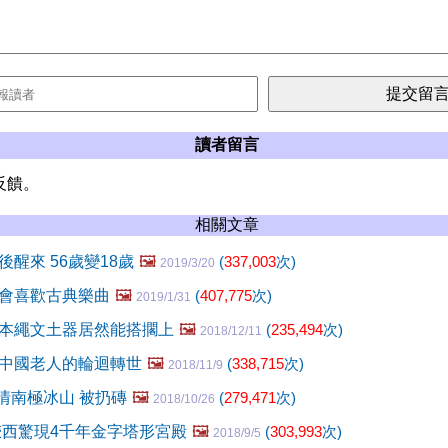
讀者留言
反饋。
相關文章
醒來 56歲變18歲
🖼️
(
337,003
次)
2019/3/20
會喜歡古典樂曲
🖼️
(
407,775
次)
2019/1/31
本繩文土器居然能搭擱上
🖼️
(
235,494
次)
2018/12/11
中國老人的輪迴轉世
🖼️
(
338,715
次)
2018/11/9
矯情南極冰山 被扔磚
🖼️
(
279,471
次)
2018/10/26
陝西驚現4千年金字塔形宮殿
🖼️
(
303,993
次)
2018/9/5