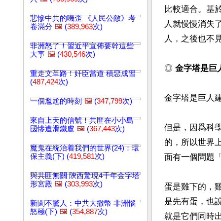
比較適合。基
悲慘中共的嘰歪 《人民公敵》考
人就慢慢消失
卷滿分
🖼️
(
389,963
次)
人，之後也不見
非洲怒了！習近平宣佈要幹這些
大事
🖼️
(
430,546
次)
◎
 金字塔是巨
重走文革路！奸臣當道 積惡成習
(
487,424
次)
金字塔是巨人建
一個尷尬的時刻
🖼️
(
347,799
次)
來自上天的信號！共匪在小小島
但是，因爲科
國慘遭滑鐵盧
🖼️
(
367,443
次)
的，所以世界
魔鬼在統治着我們的世界(24)：環
保主義(下) (
419,581
次)
面有一個問題
與共匪無關 陝西驚現4千年金字塔
形宮殿
🖼️
(
303,993
次)
蛋是雞下的，
是先有蛋，也
新聞不驚人：中共大撒幣 非洲惱
怒極(下)
🖼️
(
354,887
次)
就是它們同時出