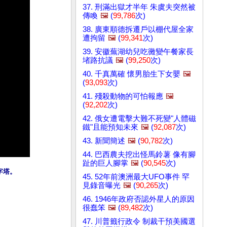
37. 刑滿出獄才半年 朱虞夫突然被
傳喚
🖼️
(
99,786
次)
38. 廣東順德拆遷戶以棚代屋全家
遭拘留
🖼️
(
99,341
次)
39. 安徽蕪湖幼兒吃黴變午餐家長
堵路抗議
🖼️
(
99,250
次)
40. 千真萬確 懷男胎生下女嬰
🖼️
(
93,093
次)
41. 殘殺動物的可怕報應
🖼️
(
92,202
次)
42. 俄女遭電擊大難不死變"人體磁
鐵"且能預知未來
🖼️
(
92,087
次)
43. 新聞簡述
🖼️
(
90,782
次)
44. 巴西農夫挖出怪馬鈴薯 像有腳
趾的巨人腳掌
🖼️
(
90,545
次)
字塔。
45. 52年前澳洲最大UFO事件 罕
見錄音曝光
🖼️
(
90,265
次)
46. 1946年政府否認外星人的原因
很蠢笨
🖼️
(
89,482
次)
47. 川普籤行政令 制裁干預美國選