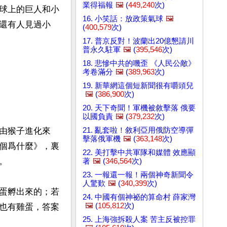
業得福報
🖼️
(
449,240
次)
球上的巨人和小
16. 小笑話：放政策氣球
🖼️
還有人見過小
(
400,579
次)
17. 普京反對！波蘭出20億懇請川
普永久駐軍
🖼️
(
395,546
次)
18. 悲慘中共的嘰歪 《人民公敵》
考卷滿分
🖼️
(
389,963
次)
19. 新華網這個短新聞很有嚼頭兒
🖼️
(
386,900
次)
20. 天下奇聞！軍機被敘擊落 俄要
以國負責
🖼️
(
379,232
次)
21. 亂套啦！敘利亞用俄防空導彈
由猴子進化來
擊落俄軍機
🖼️
(
363,148
次)
個爲什麼》，裏
22. 美打擊中共軍隊和媒體 效應顯


著
🖼️
(
346,564
次)
23. 一報還一報！兩個神奇新聞令
人驚歎
🖼️
(
340,399
次)
蛋孵出來的；若
24. 中國有個神祕的算命村 薛家灣
🖼️
(
105,812
次)
也有雞蛋，答案
25. 上海強拆殺人案 苦主反被控罪