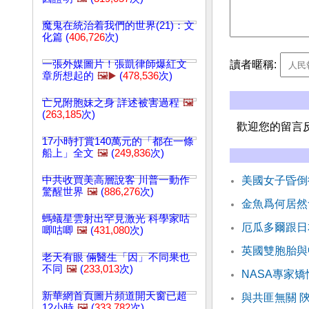
魔鬼在統治着我們的世界(21)：文
化篇 (
406,726
次)
讀者暱稱:
一張外媒圖片！張凱律師爆紅文
章所想起的
🖼️▶️
(
478,536
次)
亡兄附胞妹之身 詳述被害過程
🖼️
(
263,185
次)
歡迎您的留言
17小時打賞140萬元的「都在一條
船上」全文
🖼️
(
249,836
次)
中共收買美高層說客 川普一動作
美國女子昏倒後
驚醒世界
🖼️
(
886,276
次)
金魚爲何居然
螞蟻星雲射出罕見激光 科學家咕
厄瓜多爾跟日
唧咕唧
🖼️
(
431,080
次)
英國雙胞胎與
老天有眼 倆醫生「因」不同果也
不同
🖼️
(
233,013
次)
NASA專家
新華網首頁圖片頻道開天窗已超
與共匪無關 
12小時
🖼️
(
333,782
次)