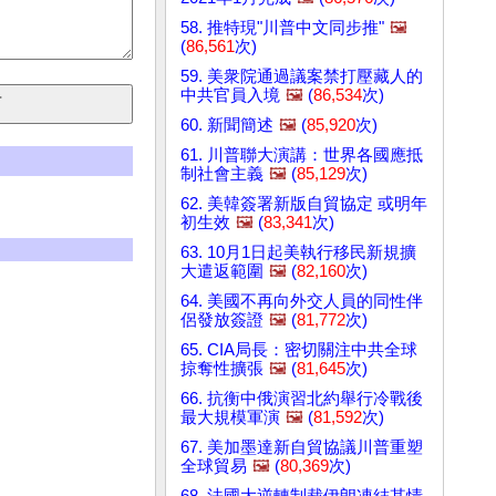
58. 推特現"川普中文同步推"
🖼️
(
86,561
次)
59. 美衆院通過議案禁打壓藏人的
中共官員入境
🖼️
(
86,534
次)
60. 新聞簡述
🖼️
(
85,920
次)
61. 川普聯大演講：世界各國應抵
制社會主義
🖼️
(
85,129
次)
62. 美韓簽署新版自貿協定 或明年
初生效
🖼️
(
83,341
次)
63. 10月1日起美執行移民新規擴
大遣返範圍
🖼️
(
82,160
次)
64. 美國不再向外交人員的同性伴
侶發放簽證
🖼️
(
81,772
次)
65. CIA局長：密切關注中共全球
掠奪性擴張
🖼️
(
81,645
次)
66. 抗衡中俄演習北約舉行冷戰後
最大規模軍演
🖼️
(
81,592
次)
67. 美加墨達新自貿協議川普重塑
全球貿易
🖼️
(
80,369
次)
68. 法國大逆轉制裁伊朗凍結其情