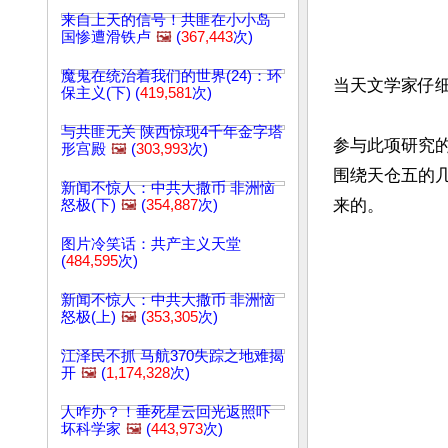
来自上天的信号！共匪在小小岛
国惨遭滑铁卢
🖼️
(
367,443
次)
魔鬼在统治着我们的世界(24)：环
当天文学家仔
保主义(下) (
419,581
次)
与共匪无关 陕西惊现4千年金字塔
参与此项研究的
形宫殿
🖼️
(
303,993
次)
围绕天仓五的几
新闻不惊人：中共大撒币 非洲恼
怒极(下)
🖼️
(
354,887
次)
图片冷笑话：共产主义天堂
(
484,595
次)
新闻不惊人：中共大撒币 非洲恼
怒极(上)
🖼️
(
353,305
次)
江泽民不抓 马航370失踪之地难揭
开
🖼️
(
1,174,328
次)
人咋办？！垂死星云回光返照吓
坏科学家
🖼️
(
443,973
次)