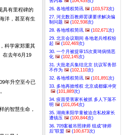
害内幕
🖼️
(
104,439
次)
26. 各地维权简讯
🖼️
(
103,573
次)
，该发现具有里程碑的
27. 河北数百教师罢课要求解决编
海洋，甚至有生
制问题
🖼️
(
102,938
次)
28. 各地维权简讯
🖼️
(
102,671
次)
29. 北京会议期间 各地老兵维权纷
起
🖼️
(
102,469
次)
，科学家郑重其
30. 一个月被提审15次黄琦病情恶
在去年6月19
化
🖼️
(
102,145
次)
31. 大批老兵集结北京 抗议军务部
不作为
🖼️
(
102,110
次)
32. 各地维权简讯
🖼️
(
101,891
次)
009年升空至今已
33. 多地再掀维权 北京成都爆冲突
。

🖼️
(
101,889
次)
34. 疫苗受害家长被抓 多人下落不
明
🖼️
(
101,054
次)
样的智慧生命，
35. 湖南耒阳学童被迫念私校家长
遭镇压
🖼️
(
100,844
次)
36. 709案被吊照律师 组成"律师
后"联盟
🖼️
(
100,673
次)