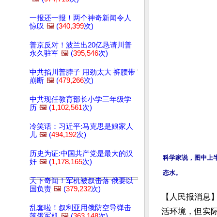
一报还一报！两个神奇新闻令人
惊叹
🖼️
(
340,399
次)
普京反对！波兰出20亿恳请川普
永久驻军
🖼️
(
395,546
次)
中共掐川普脖子 用劲太大 裤腰带
崩断
🖼️
(
479,266
次)
中共现任教育部长小学三年级学
历
🖼️
(
1,102,561
次)
冷笑话：习近平:马克思是娘家人
儿
🖼️
(
494,192
次)
历史为证:中国共产党是最大的汉
科学家说，图中上
奸
🖼️
(
1,178,165
次)
态水。
天下奇闻！军机被叙击落 俄要以
国负责
🖼️
(
379,232
次)
【人民报消息
乱套啦！叙利亚用俄防空导弹击
活环境，但实
落俄军机
🖼️
(
363,148
次)