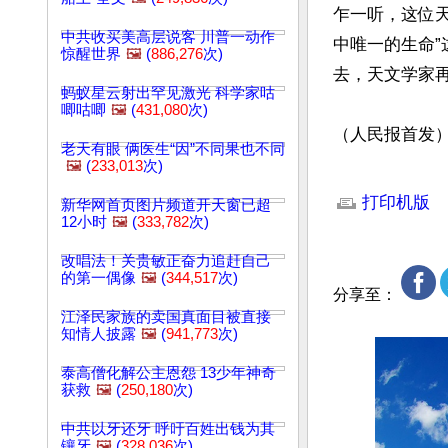
乍一听，这位
中共收买美高层说客 川普一动作
中唯一的生命
惊醒世界
🖼️
(
886,276
次)
去，天文学家再
蚂蚁星云射出罕见激光 科学家咕
唧咕唧
🖼️
(
431,080
次)
（人民报首发
老天有眼 俩医生“因”不同果也不同
🖼️
(
233,013
次)
文章网址: http://w
打印机版
新华网首页图片频道开天窗已超
12小时
🖼️
(
333,782
次)
改唱法！关贵敏正奋力追赶自己
的第一偶像
🖼️
(
344,517
次)
分享至：
江泽民家族的卖国真面目被直接
知情人披露
🖼️
(
941,773
次)
泰高僧化解公主恩怨 13少年神奇
获救
🖼️
(
250,180
次)
中共以牙还牙 呼吁百姓出钱为其
镶牙
🖼️
(
328,036
次)