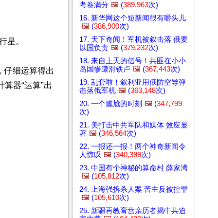
考卷满分
🖼️
(
389,963
次)
16. 新华网这个短新闻很有嚼头儿
🖼️
(
386,900
次)
17. 天下奇闻！军机被叙击落 俄要
星。

以国负责
🖼️
(
379,232
次)
18. 来自上天的信号！共匪在小小
岛国惨遭滑铁卢
🖼️
(
367,443
次)
示，仔细运算得出
19. 乱套啦！叙利亚用俄防空导弹
算器“运算”出
击落俄军机
🖼️
(
363,148
次)
20. 一个尴尬的时刻
🖼️
(
347,799
次)
21. 美打击中共军队和媒体 效应显
著
🖼️
(
346,564
次)
22. 一报还一报！两个神奇新闻令
人惊叹
🖼️
(
340,399
次)
23. 中国有个神秘的算命村 薛家湾
🖼️
(
105,812
次)
24. 上海强拆杀人案 苦主反被控罪
🖼️
(
105,610
次)
25. 新疆再教育营亲历者揭中共迫