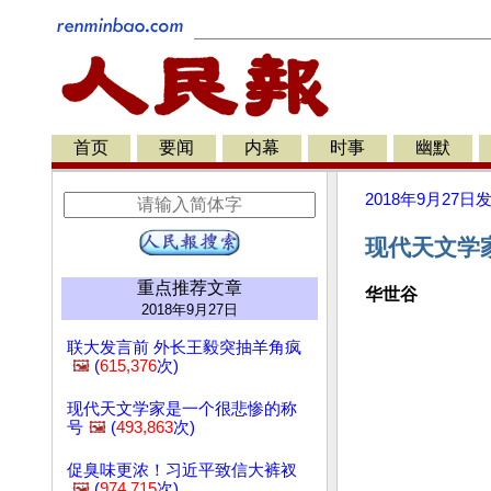
首页
要闻
内幕
时事
幽默
2018年9月27日
现代天文学
重点推荐文章
华世谷
2018年9月27日
联大发言前 外长王毅突抽羊角疯
🖼️
(
615,376
次)
现代天文学家是一个很悲惨的称
号
🖼️
(
493,863
次)
促臭味更浓！习近平致信大裤衩
🖼️
(
974,715
次)