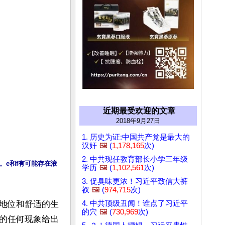
近期最受欢迎的文章
2018年9月27日
1. 历史为证:中国共产党是最大的
汉奸
🖼️
(
1,178,165
次)
2. 中共现任教育部长小学三年级
e和f有可能存在液
学历
🖼️
(
1,102,561
次)
3. 促臭味更浓！习近平致信大裤
衩
🖼️
(
974,715
次)
4. 中共顶级丑闻！谁点了习近平
地位和舒适的生
的穴
🖼️
(
730,969
次)
的任何现象给出