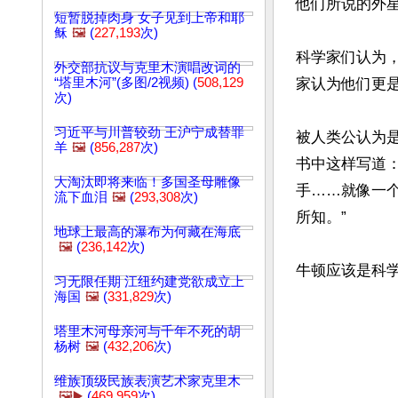
他们所说的外
短暂脱掉肉身 女子见到上帝和耶
稣
🖼️
(
227,193
次)
科学家们认为
外交部抗议与克里木演唱改词的
“塔里木河”(多图/2视频) (
508,129
家认为他们更
次)
习近平与川普较劲 王沪宁成替罪
被人类公认为是
羊
🖼️
(
856,287
次)
书中这样写道
大淘汰即将来临！多国圣母雕像
手……就像一
流下血泪
🖼️
(
293,308
次)
所知。”

地球上最高的瀑布为何藏在海底
🖼️
(
236,142
次)
习无限任期 江纽约建党欲成立上
海国
🖼️
(
331,829
次)
塔里木河母亲河与千年不死的胡
杨树
🖼️
(
432,206
次)
维族顶级民族表演艺术家克里木
🖼️▶️
(
469,959
次)