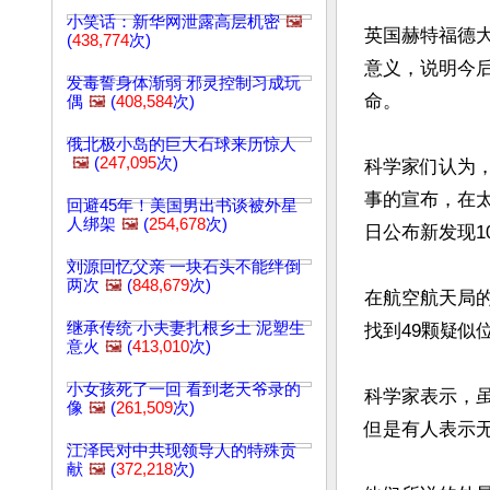
小笑话：新华网泄露高层机密
🖼️
英国赫特福德大学（
(
438,774
次)
意义，说明今
发毒誓身体渐弱 邪灵控制习成玩
命。

偶
🖼️
(
408,584
次)
俄北极小岛的巨大石球来历惊人
🖼️
(
247,095
次)
科学家们认为
事的宣布，在太
回避45年！美国男出书谈被外星
人绑架
🖼️
(
254,678
次)
日公布新发现1
刘源回忆父亲 一块石头不能绊倒
两次
🖼️
(
848,679
次)
在航空航天局的系
继承传统 小夫妻扎根乡土 泥塑生
找到49颗疑似
意火
🖼️
(
413,010
次)
小女孩死了一回 看到老天爷录的
科学家表示，
像
🖼️
(
261,509
次)
但是有人表示无
江泽民对中共现领导人的特殊贡
献
🖼️
(
372,218
次)