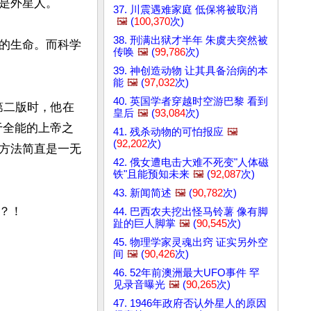
是外星人。

37. 川震遇难家庭 低保将被取消
🖼️
(
100,370
次)
38. 刑满出狱才半年 朱虞夫突然被
的生命。而科学
传唤
🖼️
(
99,786
次)
39. 神创造动物 让其具备治病的本
能
🖼️
(
97,032
次)
40. 英国学者穿越时空游巴黎 看到
第二版时，他在
皇后
🖼️
(
93,084
次)
于全能的上帝之
41. 残杀动物的可怕报应
🖼️
(
92,202
次)
方法简直是一无
42. 俄女遭电击大难不死变"人体磁
铁"且能预知未来
🖼️
(
92,087
次)
43. 新闻简述
🖼️
(
90,782
次)
44. 巴西农夫挖出怪马铃薯 像有脚
趾的巨人脚掌
🖼️
(
90,545
次)
45. 物理学家灵魂出窍 证实另外空
间
🖼️
(
90,426
次)
46. 52年前澳洲最大UFO事件 罕
见录音曝光
🖼️
(
90,265
次)
47. 1946年政府否认外星人的原因