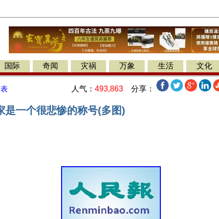
国际
奇闻
灾祸
万象
生活
文化
人气：
493,863
分享：
发表
家是一个很悲惨的称号(多图)