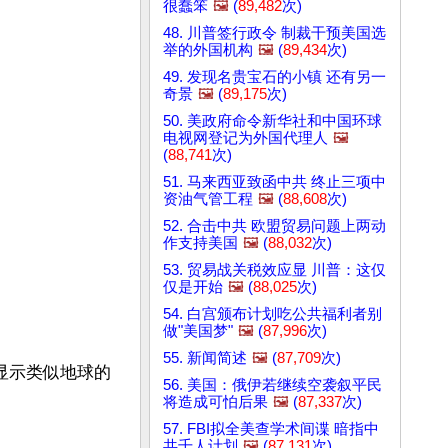
很蠢笨
🖼️
(
89,482
次)
48. 川普签行政令 制裁干预美国选
举的外国机构
🖼️
(
89,434
次)
49. 发现名贵宝石的小镇 还有另一
奇景
🖼️
(
89,175
次)
50. 美政府命令新华社和中国环球
电视网登记为外国代理人
🖼️
(
88,741
次)
51. 马来西亚致函中共 终止三项中
资油气管工程
🖼️
(
88,608
次)
52. 合击中共 欧盟贸易问题上两动
作支持美国
🖼️
(
88,032
次)
53. 贸易战关税效应显 川普：这仅
仅是开始
🖼️
(
88,025
次)
54. 白宫颁布计划吃公共福利者别
做"美国梦"
🖼️
(
87,996
次)
55. 新闻简述
🖼️
(
87,709
次)
已显示类似地球的
56. 美国：俄伊若继续空袭叙平民
将造成可怕后果
🖼️
(
87,337
次)
57. FBI拟全美查学术间谍 暗指中
共千人计划
🖼️
(
87,131
次)