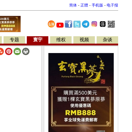
简体
-
正體
-
手机版
-
电子报
专题
寰宇
维权
视频
杂谈