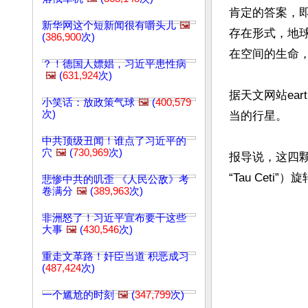
肯定的答案，
新华网这个短新闻很有嚼头儿
🖼️
存在形式，地
(
386,900
次)
在空间的生命，
？！德国人嫖娼，习近平患性病
🖼️
(
631,924
次)
据天文网站ea
小笑话：放政策气球
🖼️
(
400,579
次)
当的行星。

中共顶级丑闻！谁点了习近平的
穴
🖼️
(
730,969
次)
报导说，这四
悲惨中共的叽歪 《人民公敌》考
卷满分
🖼️
(
389,963
次)
非洲怒了！习近平宣布要干这些
大事
🖼️
(
430,546
次)
重走文革路！奸臣当道 积恶成习
(
487,424
次)
一个尴尬的时刻
🖼️
(
347,799
次)