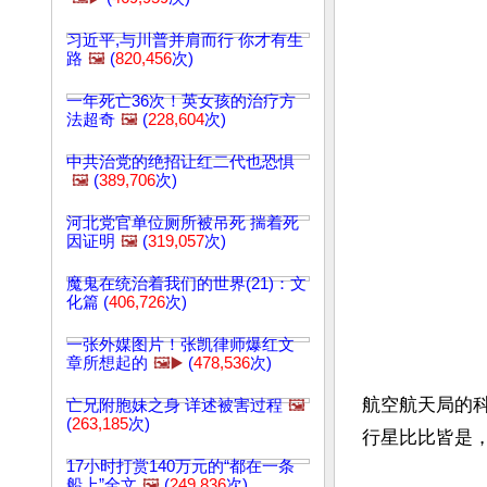
习近平,与川普并肩而行 你才有生
路
🖼️
(
820,456
次)
一年死亡36次！英女孩的治疗方
法超奇
🖼️
(
228,604
次)
中共治党的绝招让红二代也恐惧
🖼️
(
389,706
次)
河北党官单位厕所被吊死 揣着死
因证明
🖼️
(
319,057
次)
魔鬼在统治着我们的世界(21)：文
化篇 (
406,726
次)
一张外媒图片！张凯律师爆红文
章所想起的
🖼️▶️
(
478,536
次)
航空航天局的科
亡兄附胞妹之身 详述被害过程
🖼️
(
263,185
次)
行星比比皆是，
17小时打赏140万元的“都在一条
船上”全文
🖼️
(
249,836
次)