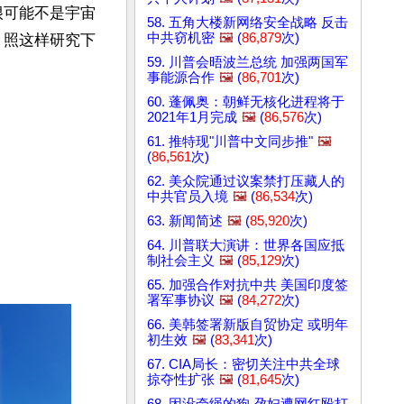
很可能不是宇宙
58. 五角大楼新网络安全战略 反击
中共窃机密
🖼️
(
86,879
次)
：照这样研究下
59. 川普会晤波兰总统 加强两国军
事能源合作
🖼️
(
86,701
次)
60. 蓬佩奥：朝鲜无核化进程将于
2021年1月完成
🖼️
(
86,576
次)
61. 推特现"川普中文同步推"
🖼️
(
86,561
次)
62. 美众院通过议案禁打压藏人的
中共官员入境
🖼️
(
86,534
次)
63. 新闻简述
🖼️
(
85,920
次)
64. 川普联大演讲：世界各国应抵
制社会主义
🖼️
(
85,129
次)
65. 加强合作对抗中共 美国印度签
署军事协议
🖼️
(
84,272
次)
66. 美韩签署新版自贸协定 或明年
初生效
🖼️
(
83,341
次)
67. CIA局长：密切关注中共全球
掠夺性扩张
🖼️
(
81,645
次)
68. 因没牵绳的狗 孕妇遭网红殴打