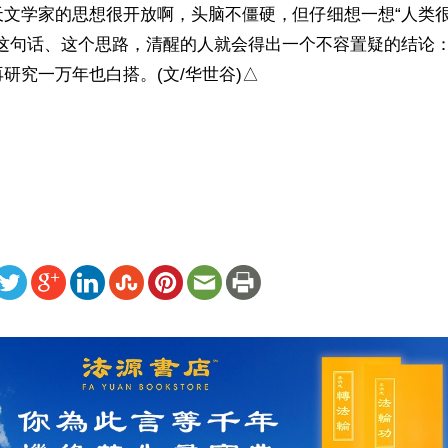
天文学家的思想很开放啊，头脑不僵硬，但仔细想一想“人类
”这句话、这个思路，清醒的人就会得出一个不容置疑的结论
研究一万年也白搭。(文/华世谷)△

）
ww.renminbao.com/rmb/articles/2018/9/27/67979.html