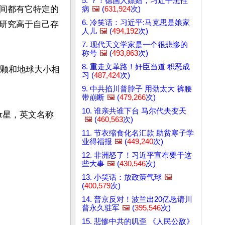
5. ？！德国人嫖娼，习近平患性
间都有它特定的
病
🖼️
(
631,924
次)
6. 冷笑话：习近平:马克思是娘家
研究高于自己存
人儿
🖼️
(
494,192
次)
7. 现代天文学家是一个很悲惨的
称号
🖼️
(
493,863
次)
8. 重走文革路！奸臣当道 积恶成
在四颗和地球大小相
习 (
487,424
次)
9. 中共掐川普脖子 用劲太大 裤腰
带崩断
🖼️
(
479,266
次)
10. 谁亲共谁下台 马尔代夫变天
τ星，英文名称
🖼️
(
460,563
次)
11. 节衣缩食化名汇款 助贫寒子学
业得福报
🖼️
(
449,240
次)
12. 非洲怒了！习近平宣布要干这
些大事
🖼️
(
430,546
次)
13. 小笑话：放政策气球
🖼️
(
400,579
次)
14. 普京反对！波兰出20亿恳请川
普永久驻军
🖼️
(
395,546
次)
15. 悲惨中共的叽歪 《人民公敌》