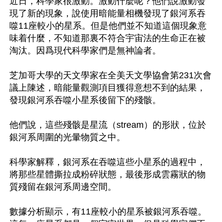
近日，科學家很激動。激動什麼呢？他們說激動發
現了新的現象，說使用暗能量相機發現了銀河系吞
噬11座較小的星系。但是他們並不知道這個現象意
味着什麼，不知道那裏不符合宇宙法的生命正在被
淘汰。因爲現代科學家們是無神論者。

芝加哥大學的天文學家在全美天文學協會第231次會
議上陳述，暗能量觀測項目獲得意想不到的結果，
發現銀河系吞噬小星系後留下的殘骸。

他們說，這些殘骸是星流（stream）的形狀，位於
銀河系周圍的光暈物質之中。

科學家解釋，銀河系在吞噬這些小星系的過程中，
將那些星體撕拉成粉碎狀態，最後形成雲霧狀的物
質殘留在銀河系周邊空間。

數據分析顯示，有11座較小的星系被銀河系吞噬。