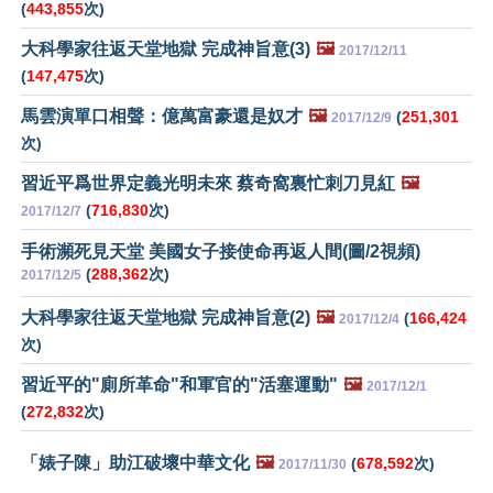
(
443,855
次)
大科學家往返天堂地獄 完成神旨意(3)
🖼️
2017/12/11
(
147,475
次)
馬雲演單口相聲：億萬富豪還是奴才
🖼️
(
251,301
2017/12/9
次)
習近平爲世界定義光明未來 蔡奇窩裏忙刺刀見紅
🖼️
(
716,830
次)
2017/12/7
手術瀕死見天堂 美國女子接使命再返人間(圖/2視頻)
(
288,362
次)
2017/12/5
大科學家往返天堂地獄 完成神旨意(2)
🖼️
(
166,424
2017/12/4
次)
習近平的"廁所革命"和軍官的"活塞運動"
🖼️
2017/12/1
(
272,832
次)
「婊子陳」助江破壞中華文化
🖼️
(
678,592
次)
2017/11/30