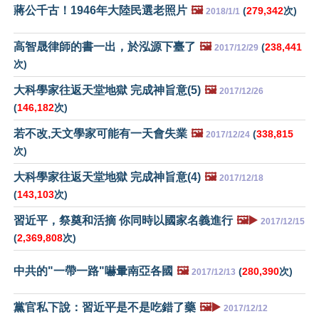
蔣公千古！1946年大陸民選老照片
🖼️
(
279,342
次)
2018/1/1
高智晟律師的書一出，於泓源下臺了
🖼️
(
238,441
2017/12/29
次)
大科學家往返天堂地獄 完成神旨意(5)
🖼️
2017/12/26
(
146,182
次)
若不改,天文學家可能有一天會失業
🖼️
(
338,815
2017/12/24
次)
大科學家往返天堂地獄 完成神旨意(4)
🖼️
2017/12/18
(
143,103
次)
習近平，祭奠和活摘 你同時以國家名義進行
🖼️▶️
2017/12/15
(
2,369,808
次)
中共的"一帶一路"嚇暈南亞各國
🖼️
(
280,390
次)
2017/12/13
黨官私下說：習近平是不是吃錯了藥
🖼️▶️
2017/12/12