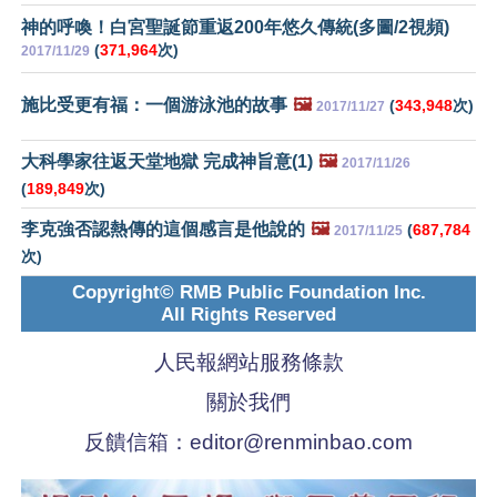
神的呼喚！白宮聖誕節重返200年悠久傳統(多圖/2視頻)
(
371,964
次)
2017/11/29
施比受更有福：一個游泳池的故事
🖼️
(
343,948
次)
2017/11/27
大科學家往返天堂地獄 完成神旨意(1)
🖼️
2017/11/26
(
189,849
次)
李克強否認熱傳的這個感言是他說的
🖼️
(
687,784
2017/11/25
次)
Copyright© RMB Public Foundation Inc.
All Rights Reserved
人民報網站服務條款
關於我們
反饋信箱：
editor@renminbao.com