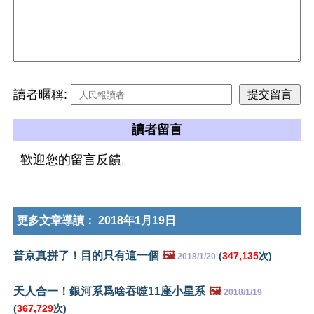
讀者暱稱:
讀者留言
歡迎您的留言反饋。
更多文章導讀：
2018年1月19日
普京真拼了！目的只有這一個
🖼️
(
347,135
次)
2018/1/20
天人合一！銀河系爲啥吞噬11座小星系
🖼️
2018/1/19
(
367,729
次)