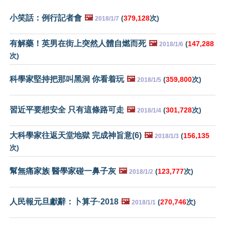
小笑話：例行記者會
🖼️
(
379,128
次)
2018/1/7
有解藥！英男在街上突然人體自燃而死
🖼️
(
147,288
2018/1/6
次)
科學家堅持把那叫黑洞 你看着玩
🖼️
(
359,800
次)
2018/1/5
習近平要想安全 只有這條路可走
🖼️
(
301,728
次)
2018/1/4
大科學家往返天堂地獄 完成神旨意(6)
🖼️
(
156,135
2018/1/3
次)
幫無痛家族 醫學家碰一鼻子灰
🖼️
(
123,777
次)
2018/1/2
人民報元旦獻辭：卜算子·2018
🖼️
(
270,746
次)
2018/1/1