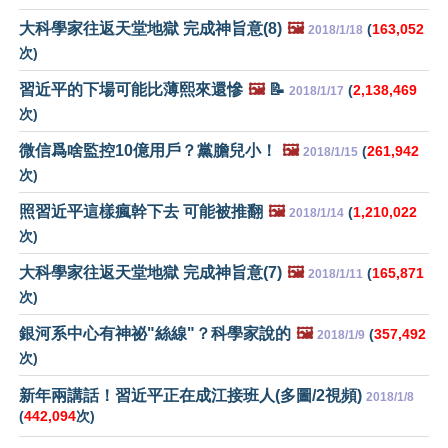
大科學家往返天堂地獄 完成神旨意(8)
🖼️
(
163,052
2018/1/18
次)
習近平的下場可能比薄熙來還慘
🖼️
📝
(
2,138,469
2018/1/17
次)
微信爲啥監控10億用戶？黨膽兒小！
🖼️
(
261,942
2018/1/15
次)
照習近平這樣瘋幹下去 可能被推翻
🖼️
(
1,210,022
2018/1/14
次)
大科學家往返天堂地獄 完成神旨意(7)
🖼️
(
165,871
2018/1/11
次)
銀河系中心有神祕"絲線"？科學家說的
🖼️
(
357,492
2018/1/9
次)
新年兩講話！習近平正在成江接班人(多圖/2視頻)
2018/1/8
(
442,094
次)