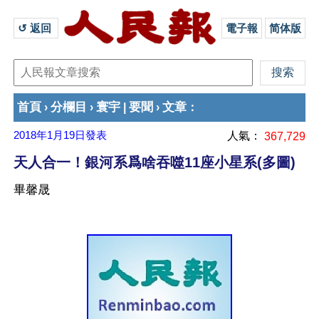
↺ 返回 
電子報
简体版
首頁
分欄目
寰宇
要聞
文章
›
›
|
›
：
2018年1月19日
發表
人氣：
367,729
天人合一！銀河系爲啥吞噬11座小星系(多圖)
畢馨晟