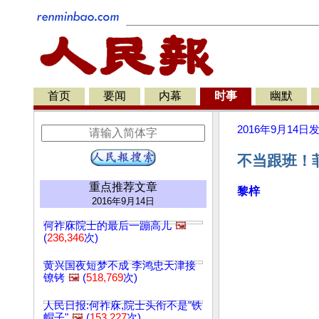
首页
要闻
内幕
时事
幽默
2016年9月14日
不当跟班！
重点推荐文章
黎梓
2016年9月14日
何祚庥院士的最后一蹦高儿
🖼️
(
236,346
次)
黄兴国夜短梦不成 李鸿忠天津接
镣铐
🖼️
(
518,769
次)
人民日报:何祚庥,院士头衔不是"铁
帽子"
🖼️
(
153,227
次)