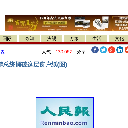
国际
奇闻
灾祸
万象
生活
文化
人气：
130,062
分享：
发表
菲总统捅破这层窗户纸(图)