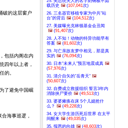
25. 美总统夫人的名字刻钢板不如
载历史
🖼️
(
107,041
次)
捅破的这层窗户
26. 三名器官移植专家为中共"站
台"的背后
🖼️
(
104,512
次)
27. 美媒曝光克林顿基金会丑闻
🖼️
(
91,407
次)
28. 人不知！动物的特异功能早有
答案
🖼️
(
81,602
次)
29. 与亡亲故友梦中相见，那是真
，包括内阁在内
实的
🖼️
(
76,094
次)
30. 日本"未来人"预言地震成真
🖼️
统四年以上者，
(
57,976
次)
任的。

31. 清介自矢的"岳青天"
🖼️
(
50,607
次)
32. 自费成立救援组织 誓言3年内
为了避免中国崛
消除挟尸要价
🖼️
(
49,513
次)
33. 婆婆瘫痪在床 5个儿媳抢什
么？
🖼️
(
49,228
次)
34. 女大学生游历死后世界 在太平
联合海事巡逻，
间醒来
🖼️
(
49,035
次)
35. 报恩的向雄
🖼️
(
48,603
次)