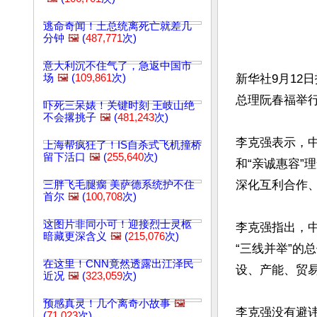
逃命奇闻！土总统离死亡就差几
分钟
🖼️
(
487,771
次)
意大利沉不住气了，急返中国市
场
🖼️
(
109,861
次)
新华社9月12
总理阮春福举行
吓死三呆婊！关键时刻 王岐山绝
不会撂挑子
🖼️
(
481,243
次)
李克强表示，
上海帮疯狂了！IS自杀式飞机撞桥
留下活口
🖼️
(
255,640
次)
和“亲诚惠容
深化互利合作
三胖飞毛腿瘸 美萨德系统护不住
首尔
🖼️
(
100,708
次)
这图片非同小可！迎接烈士灵柩
李克强指出，
暗藏更深含义
🖼️
(
215,076
次)
“三线并举”
在这里！CNN竟然透露出江泽民
设、产能、贸易
近况
🖼️
(
323,059
次)
预感真灵！几个离奇小故事
🖼️
李克强没有避
(
71,023
次)