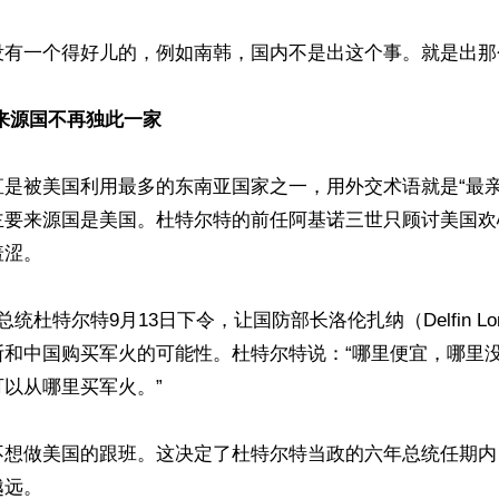
没有一个得好儿的，例如南韩，国内不是出这个事。就是出那个
来源国不再独此一家
直是被美国利用最多的东南亚国家之一，用外交术语就是“最亲
主要来源国是美国。杜特尔特的前任阿基诺三世只顾讨美国欢
涩。

统杜特尔特9月13日下令，让国防部长洛伦扎纳（Delfin Lor
斯和中国购买军火的可能性。杜特尔特说：“哪里便宜，哪里
以从哪里买军火。”

不想做美国的跟班。这决定了杜特尔特当政的六年总统任期内
远。
