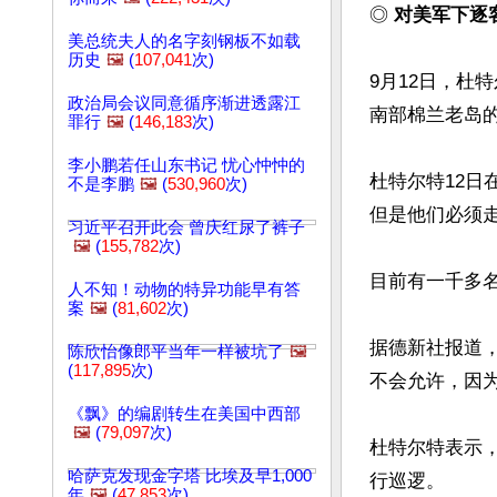
◎ 
对美军下逐
美总统夫人的名字刻钢板不如载
历史
🖼️
(
107,041
次)
9月12日，杜
政治局会议同意循序渐进透露江
南部棉兰老岛
罪行
🖼️
(
146,183
次)
李小鹏若任山东书记 忧心忡忡的
杜特尔特12日
不是李鹏
🖼️
(
530,960
次)
但是他们必须走
习近平召开此会 曾庆红尿了裤子
🖼️
(
155,782
次)
目前有一千多
人不知！动物的特异功能早有答
案
🖼️
(
81,602
次)
据德新社报道，
陈欣怡像郎平当年一样被坑了
🖼️
(
117,895
次)
不会允许，因为
《飘》的编剧转生在美国中西部
🖼️
(
79,097
次)
杜特尔特表示
哈萨克发现金字塔 比埃及早1,000
行巡逻。

年
🖼️
(
47,853
次)