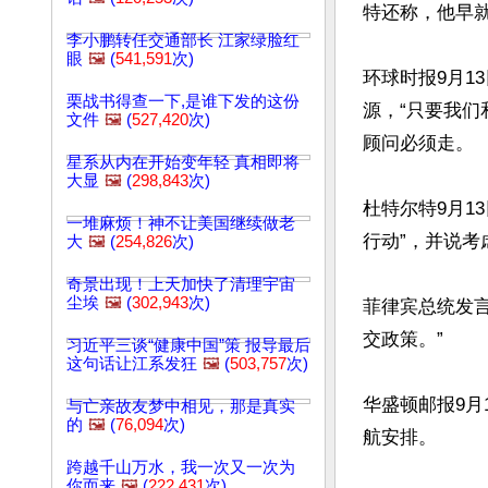
特还称，他早就
李小鹏转任交通部长 江家绿脸红
眼
🖼️
(
541,591
次)
环球时报9月1
栗战书得查一下,是谁下发的这份
源，“只要我
文件
🖼️
(
527,420
次)
顾问必须走。

星系从内在开始变年轻 真相即将
大显
🖼️
(
298,843
次)
杜特尔特9月1
一堆麻烦！神不让美国继续做老
行动”，并说考
大
🖼️
(
254,826
次)
奇景出现！上天加快了清理宇宙
尘埃
🖼️
(
302,943
次)
菲律宾总统发言人
交政策。”

习近平三谈“健康中国”策 报导最后
这句话让江系发狂
🖼️
(
503,757
次)
华盛顿邮报9月
与亡亲故友梦中相见，那是真实
的
🖼️
(
76,094
次)
航安排。

跨越千山万水，我一次又一次为
你而来
🖼️
(
222,431
次)