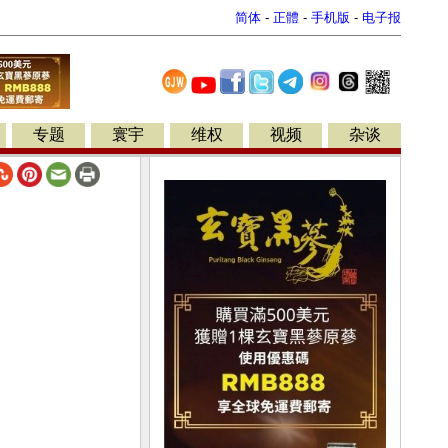
简体
-
正體
-
手机版
-
电子报
专题
寰宇
维权
视频
杂谈