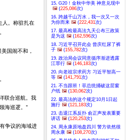
15. G20！金秋中华美 神意兑现中
🖼️
(
225,086
次)
16. 跨越千山万水，我一次又一次
为你而来
🖼️
(
222,431
次)
走人。称驻扎在
17. 最高检最高法九天公布三政策


是为这
🖼️
(
162,596
次)
18. 习近平召开此会 曾庆红尿了裤
子
🖼️
(
155,782
次)
跟美国闹不和，
19. 政治局会议同意循序渐进透露
江罪行
🖼️
(
146,183
次)
20. 向老祖宗求药方 习近平智高一
等
🖼️
(
141,791
次)


21. 不当跟班！菲总统捅破这层窗
户纸
🖼️
(
130,062
次)
海洋联合巡航。我
22. 最高法的这个规定10月1日起
施行
🖼️
(
121,183
次)
海巡逻。”

23. 击退江系反扑 俞正声发表重要
讲话
🖼️
(
120,253
次)
在有争议的海域进
24. 周永康原地盘四川 警方依然很
周永康
🖼️
(
108,270
次)