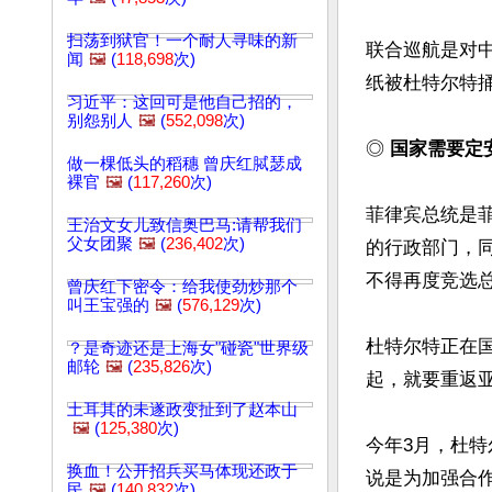
扫荡到狱官！一个耐人寻味的新
联合巡航是对
闻
🖼️
(
118,698
次)
纸被杜特尔特
习近平：这回可是他自己招的，
别怨别人
🖼️
(
552,098
次)
◎ 
国家需要定
做一棵低头的稻穗 曾庆红脦瑟成
裸官
🖼️
(
117,260
次)
菲律宾总统是
王治文女儿致信奥巴马:请帮我们
父女团聚
🖼️
(
236,402
次)
的行政部门，
不得再度竞选总
曾庆红下密令：给我使劲炒那个
叫王宝强的
🖼️
(
576,129
次)
杜特尔特正在
？是奇迹还是上海女"碰瓷"世界级
邮轮
🖼️
(
235,826
次)
起，就要重返
土耳其的未遂政变扯到了赵本山
🖼️
(
125,380
次)
今年3月，杜
换血！公开招兵买马体现还政于
说是为加强合
民
🖼️
(
140,832
次)