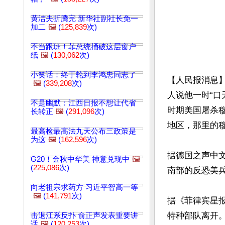
黄洁夫折腾完 新华社副社长免一
加二
🖼️
(
125,839
次)
不当跟班！菲总统捅破这层窗户
纸
🖼️
(
130,062
次)
小笑话：终于轮到李鸿忠同志了
【人民报消息】
🖼️
(
339,208
次)
人说他一时“口
不是幽默：江西日报不想让代省
时期美国屠杀
长转正
🖼️
(
291,096
次)
地区，那里的穆
最高检最高法九天公布三政策是
为这
🖼️
(
162,596
次)
据德国之声中文
G20！金秋中华美 神意兑现中
🖼️
(
225,086
次)
南部的反恐美兵
向老祖宗求药方 习近平智高一等
🖼️
(
141,791
次)
据《菲律宾星
特种部队离开
击退江系反扑 俞正声发表重要讲
话
🖼️
(
120,253
次)