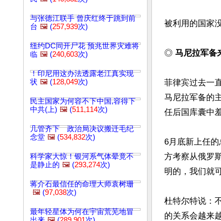
与张德江联手 曾庆红终于跳到前
被利用的国家
台
🖼️
(
257,939
次)
纽约DC同开尸花 预兆世界灾难将
◎ 
马尼拉军备
临
🖼️
(
240,603
次)
！印尼用这办法透露老江真实现
状
🖼️
(
128,049
次)
菲律宾过去一
马尼拉军备的
民主国家为何容不下中国,容得下
中共(上)
🖼️
(
511,114
次)
任后国库囊中羞
几管齐下 政治局决议搬迁毛纪
念堂
🖼️
(
534,832
次)
6月底新上任的总
方考察从俄罗
科学家大惊！银河系气体晕竟不
是静止的
🖼️
(
293,274
次)
明的，我们就可
蒋介石最信任的命理大师袁树珊
🖼️
(
97,038
次)
杜特尔特说：
最年轻星体为何在宇宙荒芜地冒
的关系会越来越
出来
🖼️
(
289,901
次)