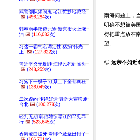
武警部队频闹鬼 老江忙抄地藏经
南海问题上，
🖼️
(
496,284
次)
明确不想被美
韩春雨半夜遭咒骂 新京报火上浇
得把重点放在
油
🖼️
(
116,033
次)
望。

习这一霸气名词定性 猛搧"伟光
正"
🖼️
(
127,822
次)
◎ 
远亲不如近
习近平义无反顾 江泽民死到临头
🖼️
(
248,259
次)
习落下一棋子 江系上下全都疯狂
🖼️
(
136,049
次)
二次毁约 拒绝好运 舞蹈大赛移师
台北
🖼️
(
106,278
次)
轻判无期 郭伯雄惊曝江的罕见罪
行
🖼️
(
523,645
次)
香港虎口拔牙 看哪个敢拿出钳子
🖼️
(
106,701
次)