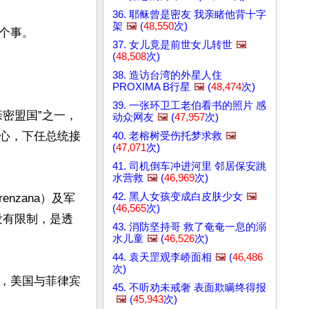
36. 耶稣曾是密友 我亲睹他背十字
架
🖼️
(
48,550
次)
事。

37. 女儿竟是前世女儿转世
🖼️
(
48,508
次)
38. 造访台湾的外星人住
PROXIMA B行星
🖼️
(
48,474
次)
39. 一张环卫工老伯看书的照片 感
密盟国”之一，
动众网友
🖼️
(
47,957
次)
心，下任总统接
40. 老榕树受伤托梦求救
🖼️
(
47,071
次)
41. 司机倒车冲进河里 邻居保安跳
水营救
🖼️
(
46,969
次)
42. 黑人女孩变成白皮肤少女
🖼️
enzana）及军
(
46,565
次)
没有限制，是透
43. 消防坚持哥 救了奄奄一息的溺
水儿童
🖼️
(
46,526
次)
44. 袁天罡观李峤面相
🖼️
(
46,486
次)
，美国与菲律宾
45. 不听劝未戒奢 表面欺瞒终得报
🖼️
(
45,943
次)