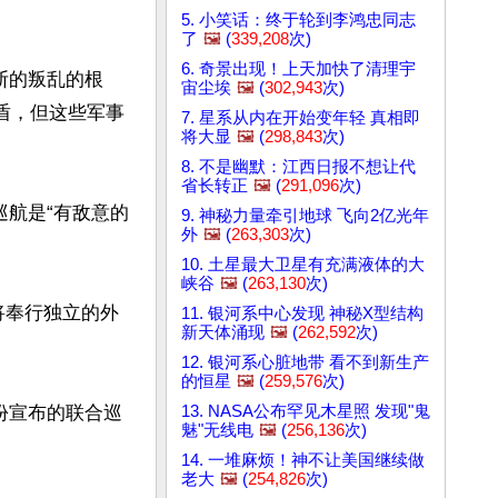
5. 小笑话：终于轮到李鸿忠同志
了
🖼️
(
339,208
次)
6. 奇景出现！上天加快了清理宇
断的叛乱的根
宙尘埃
🖼️
(
302,943
次)
盾，但这些军事
7. 星系从内在开始变年轻 真相即
将大显
🖼️
(
298,843
次)
8. 不是幽默：江西日报不想让代
省长转正
🖼️
(
291,096
次)
巡航是“有敌意的
9. 神秘力量牵引地球 飞向2亿光年
外
🖼️
(
263,303
次)
10. 土星最大卫星有充满液体的大
峡谷
🖼️
(
263,130
次)
他将奉行独立的外
11. 银河系中心发现 神秘X型结构
新天体涌现
🖼️
(
262,592
次)
12. 银河系心脏地带 看不到新生产
的恒星
🖼️
(
259,576
次)
13. NASA公布罕见木星照 发现"鬼
份宣布的联合巡
魅"无线电
🖼️
(
256,136
次)
14. 一堆麻烦！神不让美国继续做
老大
🖼️
(
254,826
次)