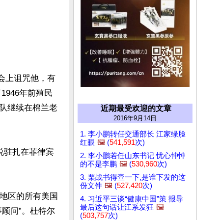
峰会上诅咒他，有
1946年前殖民
队继续在棉兰老
近期最受欢迎的文章
2016年9月14日
1. 李小鹏转任交通部长 江家绿脸
红眼
🖼️
(
541,591
次)
说驻扎在菲律宾
2. 李小鹏若任山东书记 忧心忡忡
的不是李鹏
🖼️
(
530,960
次)
3. 栗战书得查一下,是谁下发的这
份文件
🖼️
(
527,420
次)
老地区的所有美国
4. 习近平三谈“健康中国”策 报导
最后这句话让江系发狂
🖼️
顾问”。杜特尔
(
503,757
次)