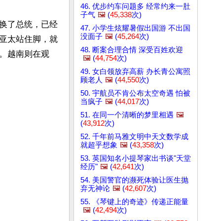
46. 优步约车问题多 经常约来一肚
子气
🖼️
(
45,338
次)
换了总统，已经
47. 小学生炫耀暑假出国游 不出国
没面子
🖼️
(
45,264
次)
亚太站住脚，就
48. 断案合理合情 深受百姓欢迎
。越南则在观
🖼️
(
44,754
次)
49. 女白领放弃高薪 办长青公寓照
顾老人
🖼️
(
44,550
次)
50. 宇航员不肯公布太空奇遇 怕被
当疯子
🖼️
(
44,017
次)
51. 在同一个清晰的梦里相遇
🖼️
(
43,912
次)
52. 千年前马雅文明中天文数学成
就超乎想象
🖼️
(
43,358
次)
53. 英国知名小提琴家出书谈"天堂
经历"
🖼️
(
42,641
次)
54. 美国警官的濒死体验让医生抛
弃无神论
🖼️
(
42,607
次)
55. 《琴键上的奇迹》传递正能量
🖼️
(
42,494
次)