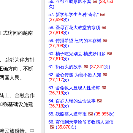
56. 互帮互助形影不离
🖼️
(
38,753
次)
57. 新学年学生各种"奇名"
🖼️
(
37,998
次)
58. 圣母百花大教堂的穹顶
🖼️
(
37,819
次)
正式访问的越南
59. 传播希望 纽约的幸存树
🖼️
(
37,709
次)
60. 柚子吃完别丢 柚皮妙用多
🖼️
(
37,610
次)
、以邻为伴方针
61. 扔石头的故事
🖼️
(
37,341
次)
正确方向，不断
62. 爱心传递 为善不欲人知
🖼️
两国人民。

(
37,117
次)
63. 舍命救人显现人性光辉
🖼️
(
36,719
次)
陆上、金融合作
64. 百岁人瑞的生命故事
🖼️
加强基础设施建
(
36,718
次)
65. 残酷整人遭奇报
🖼️
(
35,995
次)
66. 寄信到天堂给爷爷收感人回信
🖼️
(
35,870
次)
涉民族感情。中