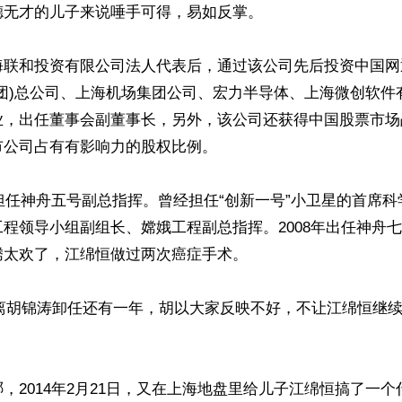
无才的儿子来说唾手可得，易如反掌。

海联和投资有限公司法人代表后，通过该公司先后投资中国网
集团)总公司、上海机场集团公司、宏力半导体、上海微创软件
业，出任董事会副董事长，另外，该公司还获得中国股票市场
公司占有有影响力的股权比例。

曾担任神舟五号副总指挥。曾经担任“创新一号”小卫星的首席科学
程领导小组副组长、嫦娥工程副总指挥。2008年出任神舟
太欢了，江绵恒做过两次癌症手术。

月，离胡锦涛卸任还有一年，胡以大家反映不好，不让江绵恒继
，2014年2月21日，又在上海地盘里给儿子江绵恒搞了一个什