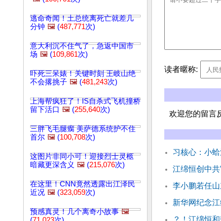
逃命奇闻！土总统离死亡就差几
分钟
🖼️
(
487,771
次)
意大利沉不住气了，急返中国市
场
🖼️
(
109,861
次)
读者暱称:
吓死三呆婊！关键时刻 王岐山绝
不会撂挑子
🖼️
(
481,243
次)
上海帮疯狂了！IS自杀式飞机撞桥
留下活口
🖼️
(
255,640
次)
欢迎您的留言
三胖飞毛腿瘸 美萨德系统护不住
首尔
🖼️
(
100,708
次)
习核心：小蛤
这图片非同小可！迎接烈士灵柩
暗藏更深含义
🖼️
(
215,076
次)
江绵恒创中共
在这里！CNN竟然透露出江泽民
李小鹏若任山
近况
🖼️
(
323,059
次)
新华网纪念江
预感真灵！几个离奇小故事
🖼️
？！江绵恒和
(
71,023
次)