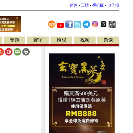
简体
-
正體
-
手机版
-
电子报
专题
寰宇
维权
视频
杂谈