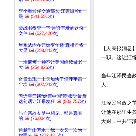
李小鹏转任交通部长 江家绿脸红
眼
🖼️
(
541,591
次)
栗战书得查一下,是谁下发的这份
文件
🖼️
(
527,420
次)
星系从内在开始变年轻 真相即将
【人民报消息
大显
🖼️
(
298,843
次)
一职。这让江绵
一堆麻烦！神不让美国继续做老
大
🖼️
(
254,826
次)
当年江泽民当
奇景出现！上天加快了清理宇宙
尘埃
🖼️
(
302,943
次)
人。

习近平三谈“健康中国”策 报导最后
这句话让江系发狂
🖼️
(
503,757
次)
江泽民当政之
让他在那里生
与亡亲故友梦中相见，那是真实
的
🖼️
(
76,094
次)
大财，中共“官
跨越千山万水，我一次又一次为
你而来
🖼️
(
222,431
次)