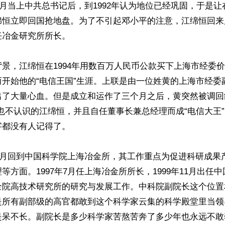
年5月当上中共总书记后，到1992年认为地位已经巩固，于是
绵恒立即回国抢地盘。为了不引起邓小平的注意，江绵恒回来
冶金研究所所长。

景，江绵恒在1994年用数百万人民币公款买下上海市经委
而开始他的“电信王国”生涯。上联是由一位姓黄的上海市经委
出了大量心血。但是成立和运作了三个月之后，黄突然被调回
也不认识的江绵恒，并且自任董事长兼总经理而成“电信大王
都没有人记得了。

年1月回到中国科学院上海冶金所，其工作重点为促进科研成果
等方面。1997年7月任上海冶金所所长，1999年11月出任
全院高技术研究所的研究与发展工作。中科院副院长这个位置
是所有副部级的高官都敢到这个科学家云集的科学殿堂里当领
是呆不长。副院长是多少科学家苦熬苦奔了多少年也永远不敢