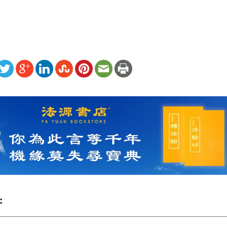
ww.renminbao.com/rmb/articles/2016/9/8/64116.html
: