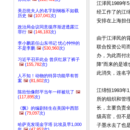
江泽民1989
美总统夫人的名字刻钢板不如载
经工作了的江
历史
🖼️
(
107,041
次)
安排在上海担任
政治局会议同意循序渐进透露江
罪行
🖼️
(
146,183
次)
由于江泽民的背
李小鹏若任山东书记 忧心忡忡的
联合投资公司
不是李鹏
🖼️
(
530,960
次)
办，为此而付
习近平召开此会 曾庆红尿了裤子
降”而来的是谁
🖼️
(
155,782
次)
此消失，连名字
人不知！动物的特异功能早有答
案
🖼️
(
81,602
次)
江绵恒1993
陈欣怡像郎平当年一样被坑了
🖼️
(
117,895
次)
所的组织和管理
长，主要负责
《飘》的编剧转生在美国中西部
🖼️
(
79,097
次)
级高官，但不
哈萨克发现金字塔 比埃及早1,000
子墨水去了也
年
🖼️
(
47,853
次)