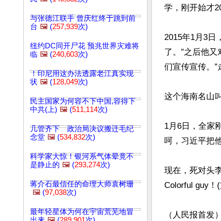
学，刚开始才2
与张德江联手 曾庆红终于跳到前
台
🖼️
(
257,939
次)
2015年1月
纽约DC同开尸花 预兆世界灾难将
了。”之后他
临
🖼️
(
240,603
次)
们宣传宣传。”
！印尼用这办法透露老江真实现
状
🖼️
(
128,049
次)
这个海南名山叫
民主国家为何容不下中国,容得下
中共(上)
🖼️
(
511,114
次)
1月6日，全家
几管齐下 政治局决议搬迁毛纪
念堂
🖼️
(
534,832
次)
呵，习近平把他
科学家大惊！银河系气体晕竟不
是静止的
🖼️
(
293,274
次)
现在，死对头
蒋介石最信任的命理大师袁树珊
Colorful guy！
🖼️
(
97,038
次)
最年轻星体为何在宇宙荒芜地冒
（人民报首发
出来
🖼️
(
289,901
次)