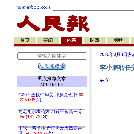
首页
要闻
内幕
时事
幽默
2016年9月8日
发
李小鹏转任交
重点推荐文章
林立
2016年9月8日
G20！金秋中华美 神意兑现中
🖼️
(
225,086
次)
向老祖宗求药方 习近平智高一等
🖼️
(
141,791
次)
击退江系反扑 俞正声发表重要讲
话
🖼️
(
120,253
次)