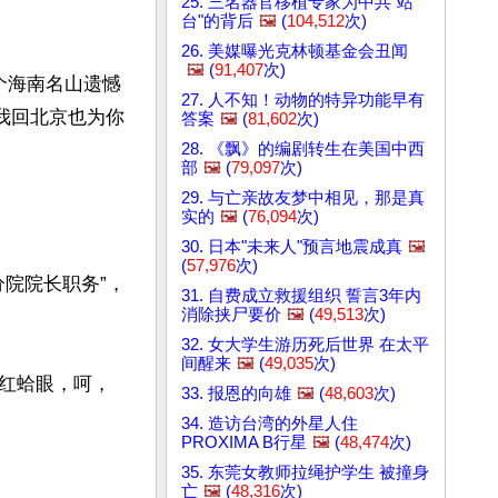
25. 三名器官移植专家为中共"站
台"的背后
🖼️
(
104,512
次)
26. 美媒曝光克林顿基金会丑闻
🖼️
(
91,407
次)
个海南名山遗憾
27. 人不知！动物的特异功能早有
我回北京也为你
答案
🖼️
(
81,602
次)
28. 《飘》的编剧转生在美国中西
部
🖼️
(
79,097
次)
29. 与亡亲故友梦中相见，那是真
实的
🖼️
(
76,094
次)
30. 日本"未来人"预言地震成真
🖼️
(
57,976
次)
分院院长职务”，
31. 自费成立救援组织 誓言3年内
消除挟尸要价
🖼️
(
49,513
次)
32. 女大学生游历死后世界 在太平
间醒来
🖼️
(
49,035
次)
红蛤眼，呵，
33. 报恩的向雄
🖼️
(
48,603
次)
34. 造访台湾的外星人住
PROXIMA B行星
🖼️
(
48,474
次)
35. 东莞女教师拉绳护学生 被撞身
亡
🖼️
(
48,316
次)