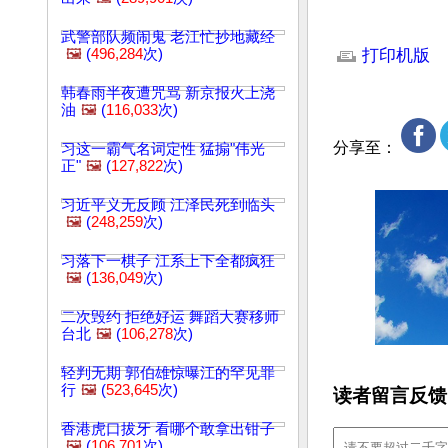
文章网址: http://w
武警部队频闹鬼 老江忙抄地藏经
🖼️
(
496,284
次)
打印机版
韩春雨半夜遭咒骂 新京报火上浇
油
🖼️
(
116,033
次)
分享至：
习这一霸气名词定性 猛搧"伟光
正"
🖼️
(
127,822
次)
习近平义无反顾 江泽民死到临头
🖼️
(
248,259
次)
习落下一棋子 江系上下全都疯狂
🖼️
(
136,049
次)
二次毁约 拒绝好运 舞蹈大赛移师
台北
🖼️
(
106,278
次)
轻判无期 郭伯雄惊曝江的罕见罪
行
🖼️
(
523,645
次)
读者留言反馈
香港虎口拔牙 看哪个敢拿出钳子
🖼️
(
106,701
次)