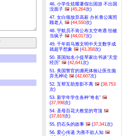
46. 小学生炫耀暑假出国游 不出国
没面子
🖼️
(
45,264
次)
47. 女白领放弃高薪 办长青公寓照
顾老人
🖼️
(
44,550
次)
48. 宇航员不肯公布太空奇遇 怕被
当疯子
🖼️
(
44,017
次)
49. 千年前马雅文明中天文数学成
就超乎想象
🖼️
(
43,358
次)
50. 英国知名小提琴家出书谈"天堂
经历"
🖼️
(
42,641
次)
51. 美国警官的濒死体验让医生抛
弃无神论
🖼️
(
42,607
次)
52. 互帮互助形影不离
🖼️
(
38,753
次)
53. 新学年学生各种"奇名"
🖼️
(
37,998
次)
54. 圣母百花大教堂的穹顶
🖼️
(
37,819
次)
55. 扔石头的故事
🖼️
(
37,341
次)
56. 爱心传递 为善不欲人知
🖼️