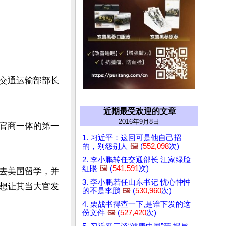
交通运输部部长
近期最受欢迎的文章
2016年9月8日
官商一体的第一
1. 习近平：这回可是他自己招
的，别怨别人
🖼️
(
552,098
次)
2. 李小鹏转任交通部长 江家绿脸
红眼
🖼️
(
541,591
次)
去美国留学，并
3. 李小鹏若任山东书记 忧心忡忡
想让其当大官发
的不是李鹏
🖼️
(
530,960
次)
4. 栗战书得查一下,是谁下发的这
份文件
🖼️
(
527,420
次)