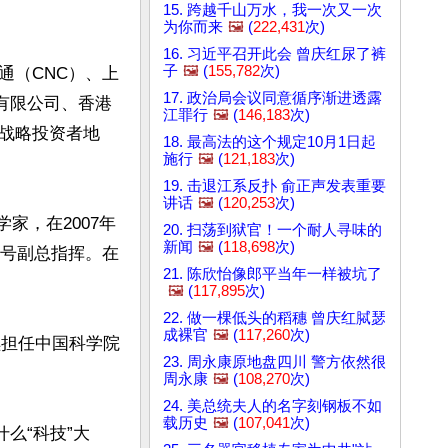
15. 跨越千山万水，我一次又一次
为你而来
🖼️
(
222,431
次)
16. 习近平召开此会 曾庆红尿了裤
子
🖼️
(
155,782
次)
通（CNC）、上
17. 政治局会议同意循序渐进透露
有限公司、香港
江罪行
🖼️
(
146,183
次)
战略投资者地
18. 最高法的这个规定10月1日起
施行
🖼️
(
121,183
次)
19. 击退江系反扑 俞正声发表重要
讲话
🖼️
(
120,253
次)
家，在2007年
20. 扫荡到狱官！一个耐人寻味的
新闻
🖼️
(
118,698
次)
七号副总指挥。在
21. 陈欣怡像郎平当年一样被坑了
🖼️
(
117,895
次)
22. 做一棵低头的稻穗 曾庆红脦瑟
成裸官
🖼️
(
117,260
次)
续担任中国科学院
23. 周永康原地盘四川 警方依然很
周永康
🖼️
(
108,270
次)
24. 美总统夫人的名字刻钢板不如
载历史
🖼️
(
107,041
次)
么“科技”大