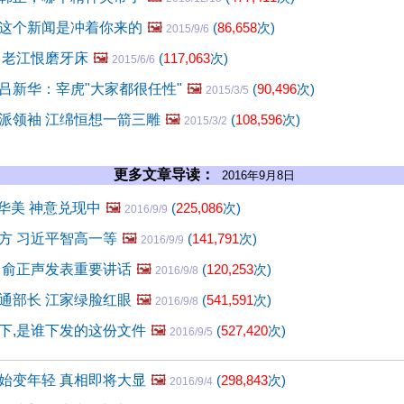
这个新闻是冲着你来的
🖼️
(
86,658
次)
2015/9/6
 老江恨磨牙床
🖼️
(
117,063
次)
2015/6/6
吕新华：宰虎"大家都很任性"
🖼️
(
90,496
次)
2015/3/5
派领袖 江绵恒想一箭三雕
🖼️
(
108,596
次)
2015/3/2
更多文章导读：
2016年9月8日
华美 神意兑现中
🖼️
(
225,086
次)
2016/9/9
方 习近平智高一等
🖼️
(
141,791
次)
2016/9/9
 俞正声发表重要讲话
🖼️
(
120,253
次)
2016/9/8
通部长 江家绿脸红眼
🖼️
(
541,591
次)
2016/9/8
下,是谁下发的这份文件
🖼️
(
527,420
次)
2016/9/5
始变年轻 真相即将大显
🖼️
(
298,843
次)
2016/9/4