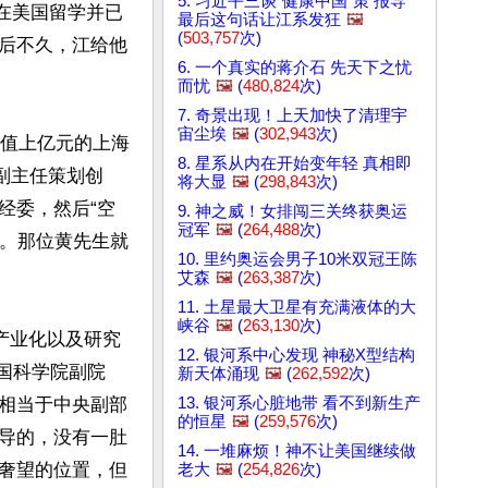
5. 习近平三谈“健康中国”策 报导
让在美国留学并已
最后这句话让江系发狂
🖼️
(
503,757
次)
后不久，江给他
6. 一个真实的蒋介石 先天下之忧
而忧
🖼️
(
480,824
次)
7. 奇景出现！上天加快了清理宇
宙尘埃
🖼️
(
302,943
次)
价值上亿元的上海
8. 星系从内在开始变年轻 真相即
副主任策划创
将大显
🖼️
(
298,843
次)
经委，然后“空
9. 神之威！女排闯三关终获奥运
冠军
🖼️
(
264,488
次)
”。那位黄先生就
10. 里约奥运会男子10米双冠王陈
艾森
🖼️
(
263,387
次)
11. 土星最大卫星有充满液体的大
峡谷
🖼️
(
263,130
次)
产业化以及研究
12. 银河系中心发现 神秘X型结构
中国科学院副院
新天体涌现
🖼️
(
262,592
次)
13. 银河系心脏地带 看不到新生产
相当于中央副部
的恒星
🖼️
(
259,576
次)
导的，没有一肚
14. 一堆麻烦！神不让美国继续做
奢望的位置，但
老大
🖼️
(
254,826
次)