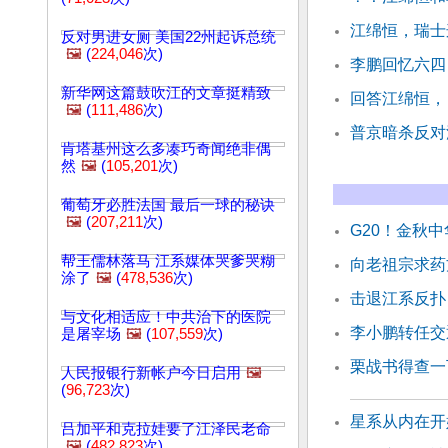
江绵恒，瑞士
反对男进女厕 美国22州起诉总统
🖼️
(
224,046
次)
李鹏回忆六四
新华网这篇鼓吹江的文章挺精致
回答江绵恒，
🖼️
(
111,486
次)
普京暗杀反对
肯塔基州这么多凑巧奇闻绝非偶
然
🖼️
(
105,201
次)
葡萄牙必胜法国 最后一球的秘诀
🖼️
(
207,211
次)
G20！金秋中
帮王儒林落马 江系媒体哭爹哭糊
向老祖宗求药
涂了
🖼️
(
478,536
次)
击退江系反扑
与文化相适应！中共治下的医院
李小鹏转任交
是屠宰场
🖼️
(
107,559
次)
栗战书得查一
人民报银行新帐户今日启用
🖼️
(
96,723
次)
星系从内在开
吕加平和克拉娃要了江泽民老命
🖼️
(
482,823
次)