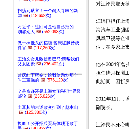
对江泽民那无德
扫荡到狱官！一个耐人寻味的新
闻
🖼️
(
118,698
次)
江绵恒担任上
习近平：这回可是他自己招的，
海汽车工业(
别怨别人
🖼️
(
552,098
次)
凤凰卫视等企
做一棵低头的稻穗 曾庆红脦瑟成
位，在多家上市
裸官
🖼️
(
117,260
次)
王治文女儿致信奥巴马:请帮我们
父女团聚
🖼️
(
236,402
次)
他在2004年
担任绕月探测工
曾庆红下密令：给我使劲炒那个
叫王宝强的
🖼️
(
576,129
次)
此期间，因折腾
？是奇迹还是上海女"碰瓷"世界级
邮轮
🖼️
(
235,826
次)
2011年11
副院长。

土耳其的未遂政变扯到了赵本山
🖼️
(
125,380
次)
换血！公开招兵买马体现还政于
江泽民不死心哪
民
🖼️
(
140,832
次)