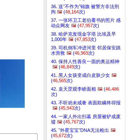
36. 送"不作为"锦旗 被警方非法刑
拘
🖼️
(
48,164
次)
37. 一张环卫工老伯看书的照片 感
动众网友
🖼️
(
47,957
次)
38. 哈萨克发现金字塔 比埃及早
1,000年
🖼️
(
47,853
次)
39. 司机倒车冲进河里 邻居保安跳
水营救
🖼️
(
46,969
次)
40. 保持人性善良一面的奥运精神
🖼️
(
46,849
次)
41. 黑人女孩变成白皮肤少女
🖼️
(
46,565
次)
42. 袁天罡观李峤面相
🖼️
(
46,486
次)
43. 不听劝未戒奢 表面欺瞒终得报
🖼️
(
45,943
次)
44. 一家人外出扫墓 房屋被铲成废
墟
🖼️
(
45,767
次)
45. "外星宝宝"DNA无法检出
🖼️
(
45,672
次)