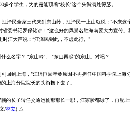
00多个学生，为的是能顶着“校长”这个头衔满处得瑟。

3日，江泽民全家三代来到东山岭，江泽民一上山就说：“不来这
又对省委书记罗保铭讲：“这么好的风景名胜海南要大力宣传。
走时江大声说：“江泽民到此，不虚此行。”

什么名字？ “东山岭”。 “东山再起”的东山。对吧？

刚刚回到上海，“江绵恒因年龄原因不再担任中国科学院上海
的上海分院院长的头衔撸下去了。

李鹏的长子转任交通运输部部长一职，江家脸都绿了，再配上
(文/
林立
) △

）