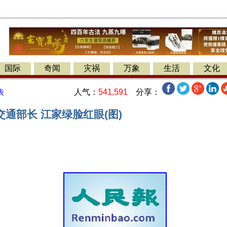
国际
奇闻
灾祸
万象
生活
文化
人气：
541,591
分享：
表
通部长 江家绿脸红眼(图)