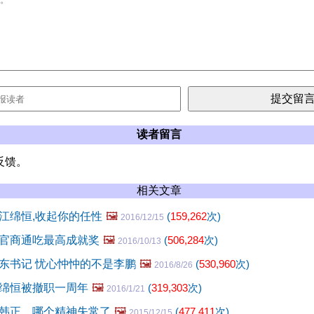
读者留言
反馈。
相关文章
江绵恒,收起你的任性
🖼️
(
159,262
次)
2016/12/15
官商通吃最高成就奖
🖼️
(
506,284
次)
2016/10/13
东书记 忧心忡忡的不是李鹏
🖼️
(
530,960
次)
2016/8/26
绵恒被撤职一周年
🖼️
(
319,303
次)
2016/1/21
韩正，哪个精神失常了
🖼️
(
477,411
次)
2015/12/15