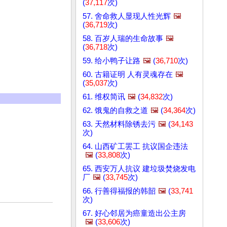
(
37,117
次)
57. 舍命救人显现人性光辉
🖼️
(
36,719
次)
58. 百岁人瑞的生命故事
🖼️
(
36,718
次)
59. 给小鸭子让路
🖼️
(
36,710
次)
60. 古籍证明 人有灵魂存在
🖼️
(
35,037
次)
61. 维权简讯
🖼️
(
34,832
次)
62. 饿鬼的自救之道
🖼️
(
34,364
次)
63. 天然材料除锈去污
🖼️
(
34,143
次)
64. 山西矿工罢工 抗议国企违法
🖼️
(
33,808
次)
65. 西安万人抗议 建垃圾焚烧发电
厂
🖼️
(
33,745
次)
66. 行善得福报的韩韶
🖼️
(
33,741
次)
67. 好心邻居为癌童造出公主房
🖼️
(
33,606
次)