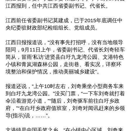
江西报到，任中共江西省委副书记、代省长。 

江西前任省委副书记莫建成，已于2015年底调任中
央纪委驻财政部纪检组组长、党组成员。

江西日报报道说，“没有事先打招呼，没有当地领导
陪同，9月11日上午，省委副书记、代省长刘奇轻车
简从，冒雨‘私访’进贤县白圩九龙湾公园、文港特色
小镇和青岚湖森林公园，走街巷、看实况，详察环
境整治和保护情况，推动美丽城乡建设”。

报道还说，“上午10时左右，刘奇乘坐小型商务车来
到白圩九龙湾公园。”没买门票，“一下车刘奇就打着
伞沿着游览小道，”“随后，刘奇驱车前往白圩乡政
府，”“在白圩乡政府值班室，刘奇对闻讯赶来的乡领
导(指示)说，……”。

文港镇是中国毛笔之乡，“在小镇中心区域，刘奇来