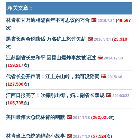
相关文章：
林肯和甘乃迪相隔百年不可思议的巧合
🖼️
(
46,567
2016/7/24
次)
黑省长两会说瞎话 万名矿工怒讨欠薪
🖼️
(
23,910
2016/3/14
次)
江苏副省长史和平 因昆山爆炸事故被记过
🖼️
2014/12/30
(
159,217
次)
代省长公开声明：江上东山岭，我可没陪同
🖼️
2015/1/6
(
127,500
次)
江西日报亮了！吹捧刚出街，妈…副省长双规
🖼️
2014/3/22
(
165,735
次)
美国最伟大总统林肯的幽默
🖼️
(
262,025
次)
2014/1/28
林肯当上总统的绝密小故事
🖼️
(
57,524
次)
2013/4/10