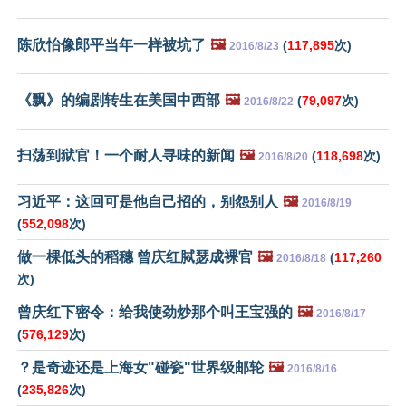
陈欣怡像郎平当年一样被坑了
🖼️
(
117,895
次)
2016/8/23
《飘》的编剧转生在美国中西部
🖼️
(
79,097
次)
2016/8/22
扫荡到狱官！一个耐人寻味的新闻
🖼️
(
118,698
次)
2016/8/20
习近平：这回可是他自己招的，别怨别人
🖼️
2016/8/19
(
552,098
次)
做一棵低头的稻穗 曾庆红脦瑟成裸官
🖼️
(
117,260
2016/8/18
次)
曾庆红下密令：给我使劲炒那个叫王宝强的
🖼️
2016/8/17
(
576,129
次)
？是奇迹还是上海女"碰瓷"世界级邮轮
🖼️
2016/8/16
(
235,826
次)