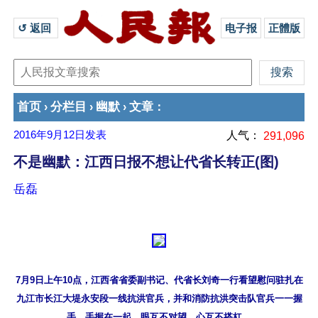
↺ 返回 
电子报
正體版
首页
分栏目
幽默
文章
›
›
›
：
2016年9月12日
发表
人气：
291,096
不是幽默：江西日报不想让代省长转正(图)
岳磊
7月9日上午10点，江西省省委副书记、代省长刘奇一行看望慰问驻扎在
九江市长江大堤永安段一线抗洪官兵，并和消防抗洪突击队官兵一一握
手。手握在一起，眼互不对望、心互不搭杠。