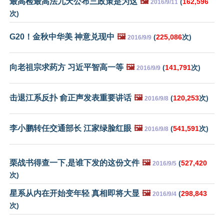
最高检最高法九天公布三政策是为这
🖼️
(
162,596
2016/9/11
次)
G20！金秋中华美 神意兑现中
🖼️
(
225,086
次)
2016/9/9
向老祖宗求药方 习近平智高一等
🖼️
(
141,791
次)
2016/9/9
击退江系反扑 俞正声发表重要讲话
🖼️
(
120,253
次)
2016/9/8
李小鹏转任交通部长 江家绿脸红眼
🖼️
(
541,591
次)
2016/9/8
栗战书得查一下,是谁下发的这份文件
🖼️
(
527,420
2016/9/5
次)
星系从内在开始变年轻 真相即将大显
🖼️
(
298,843
2016/9/4
次)