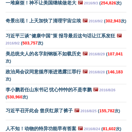
一堆麻烦！神不让美国继续做老大
🖼️
(
254,826
次)
2016/9/3
奇景出现！上天加快了清理宇宙尘埃
🖼️
(
302,943
次)
2016/9/2
习近平三谈“健康中国”策 报导最后这句话让江系发狂
🖼️
(
503,757
次)
2016/9/2
美总统夫人的名字刻钢板不如载历史
🖼️
(
107,041
2016/8/29
次)
政治局会议同意循序渐进透露江罪行
🖼️
(
146,183
2016/8/28
次)
李小鹏若任山东书记 忧心忡忡的不是李鹏
🖼️
2016/8/26
(
530,960
次)
习近平召开此会 曾庆红尿了裤子
🖼️
(
155,782
次)
2016/8/25
人不知！动物的特异功能早有答案
🖼️
(
81,602
次)
2016/8/24