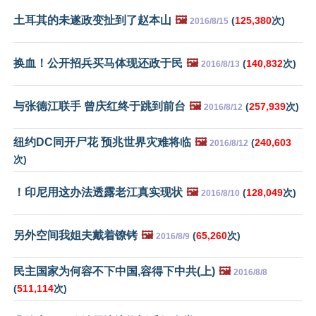
土耳其的未遂政变扯到了赵本山
🖼️
(
125,380
次)
2016/8/15
换血！公开招兵买马体现还政于民
🖼️
(
140,832
次)
2016/8/13
与张德江联手 曾庆红终于跳到前台
🖼️
(
257,939
次)
2016/8/12
纽约DC同开尸花 预兆世界灾难将临
🖼️
(
240,603
2016/8/12
次)
！印尼用这办法透露老江真实现状
🖼️
(
128,049
次)
2016/8/10
另外空间我姐夫戴着镣铐
🖼️
(
65,260
次)
2016/8/9
民主国家为何容不下中国,容得下中共(上)
🖼️
2016/8/8
(
511,114
次)