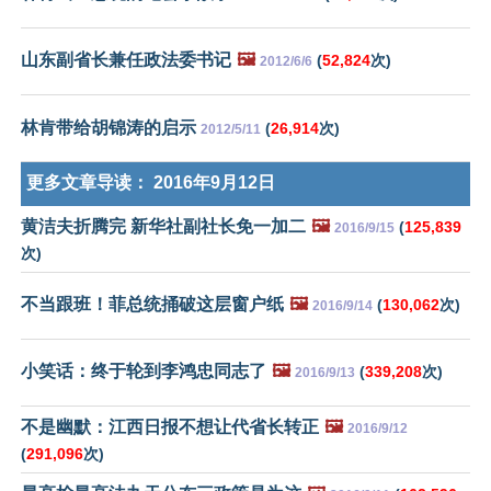
山东副省长兼任政法委书记
🖼️
(
52,824
次)
2012/6/6
林肯带给胡锦涛的启示
(
26,914
次)
2012/5/11
更多文章导读：
2016年9月12日
黄洁夫折腾完 新华社副社长免一加二
🖼️
(
125,839
2016/9/15
次)
不当跟班！菲总统捅破这层窗户纸
🖼️
(
130,062
次)
2016/9/14
小笑话：终于轮到李鸿忠同志了
🖼️
(
339,208
次)
2016/9/13
不是幽默：江西日报不想让代省长转正
🖼️
2016/9/12
(
291,096
次)