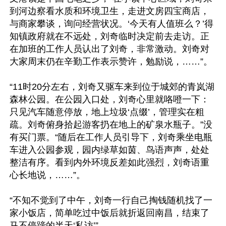
到河边察看水质和环境卫生，走进文房四宝商店，
与商家攀谈，询问经营状况。‘今天有人值班么？’得
知镇政府就在不远处，刘奇临时决定前去走访。正
在加班的工作人员认出了刘奇，非常激动。刘奇对
大家周末仍在辛勤工作表示赞许，勉励说，……”。

“11时20分左右，刘奇又驱车来到位于城郊的青岚湖
森林公园。在公园入口处，刘奇心里就咯噔一下：
只见汽车随意停放，地上垃圾‘点缀’，管理实在粗
疏。刘奇俯身拾起游客扔在地上的矿泉水瓶子。”没
有买门票。“随后在工作人员引导下，刘奇乘坐电瓶
车进入公园参观，园内绿草如茵、鸟语声声，处处
整洁有序。看到内外环境反差如此强烈，刘奇语重
心长地说，……”。

“不知不觉到了中午，刘奇一行自己掏钱随机找了一
家小饭店，简单吃过中饭后就折返回南昌，结束了
马不停蹄的半天‘私访’”。
