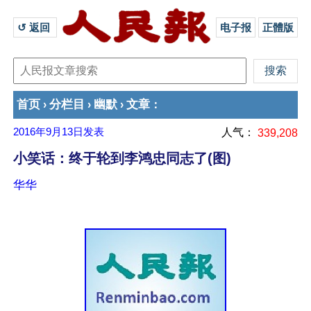
↺ 返回 
电子报
正體版
首页
分栏目
幽默
文章
›
›
›
：
2016年9月13日
发表
人气：
339,208
小笑话：终于轮到李鸿忠同志了(图)
华华