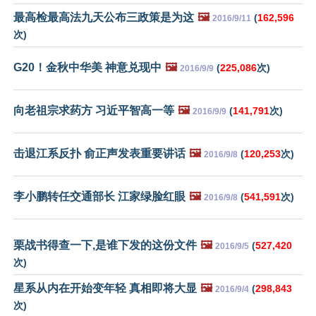
最高检最高法九天公布三政策是为这
🖼️
(
162,596
2016/9/11
次)
G20！金秋中华美 神意兑现中
🖼️
(
225,086
次)
2016/9/9
向老祖宗求药方 习近平智高一等
🖼️
(
141,791
次)
2016/9/9
击退江系反扑 俞正声发表重要讲话
🖼️
(
120,253
次)
2016/9/8
李小鹏转任交通部长 江家绿脸红眼
🖼️
(
541,591
次)
2016/9/8
栗战书得查一下,是谁下发的这份文件
🖼️
(
527,420
2016/9/5
次)
星系从内在开始变年轻 真相即将大显
🖼️
(
298,843
2016/9/4
次)