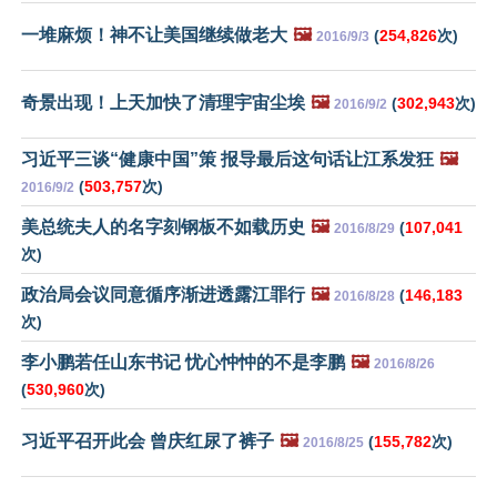
一堆麻烦！神不让美国继续做老大
🖼️
(
254,826
次)
2016/9/3
奇景出现！上天加快了清理宇宙尘埃
🖼️
(
302,943
次)
2016/9/2
习近平三谈“健康中国”策 报导最后这句话让江系发狂
🖼️
(
503,757
次)
2016/9/2
美总统夫人的名字刻钢板不如载历史
🖼️
(
107,041
2016/8/29
次)
政治局会议同意循序渐进透露江罪行
🖼️
(
146,183
2016/8/28
次)
李小鹏若任山东书记 忧心忡忡的不是李鹏
🖼️
2016/8/26
(
530,960
次)
习近平召开此会 曾庆红尿了裤子
🖼️
(
155,782
次)
2016/8/25