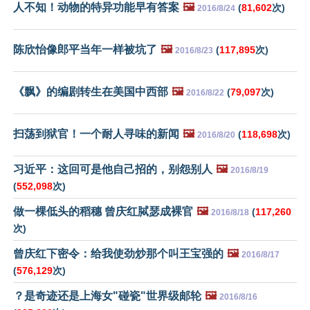
人不知！动物的特异功能早有答案
🖼️
(
81,602
次)
2016/8/24
陈欣怡像郎平当年一样被坑了
🖼️
(
117,895
次)
2016/8/23
《飘》的编剧转生在美国中西部
🖼️
(
79,097
次)
2016/8/22
扫荡到狱官！一个耐人寻味的新闻
🖼️
(
118,698
次)
2016/8/20
习近平：这回可是他自己招的，别怨别人
🖼️
2016/8/19
(
552,098
次)
做一棵低头的稻穗 曾庆红脦瑟成裸官
🖼️
(
117,260
2016/8/18
次)
曾庆红下密令：给我使劲炒那个叫王宝强的
🖼️
2016/8/17
(
576,129
次)
？是奇迹还是上海女"碰瓷"世界级邮轮
🖼️
2016/8/16