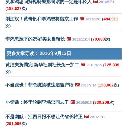
笑李鸿忠问持枪特警那句话的一定是年轻人
🖼️
2014/5/31
(
188,627
次)
削江权！黄奇帆和李鸿忠将留京工作
🖼️
(
484,911
2013/12/1
次)
李鸿忠麾下的25岁美女当镇长
🖼️
(
70,683
次)
2011/11/14
更多文章导读：
2016年9月13日
黄洁夫折腾完 新华社副社长免一加二
🖼️
(
125,839
2016/9/15
次)
不当跟班！菲总统捅破这层窗户纸
🖼️
(
130,062
次)
2016/9/14
小笑话：终于轮到李鸿忠同志了
🖼️
(
339,208
次)
2016/9/13
不是幽默：江西日报不想让代省长转正
🖼️
2016/9/12
(
291,096
次)