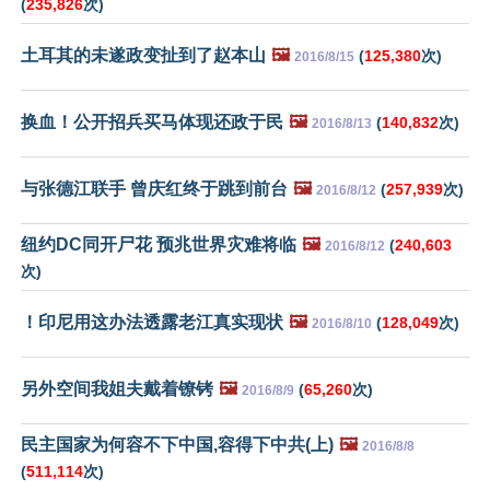
(
235,826
次)
土耳其的未遂政变扯到了赵本山
🖼️
(
125,380
次)
2016/8/15
换血！公开招兵买马体现还政于民
🖼️
(
140,832
次)
2016/8/13
与张德江联手 曾庆红终于跳到前台
🖼️
(
257,939
次)
2016/8/12
纽约DC同开尸花 预兆世界灾难将临
🖼️
(
240,603
2016/8/12
次)
！印尼用这办法透露老江真实现状
🖼️
(
128,049
次)
2016/8/10
另外空间我姐夫戴着镣铐
🖼️
(
65,260
次)
2016/8/9
民主国家为何容不下中国,容得下中共(上)
🖼️
2016/8/8
(
511,114
次)