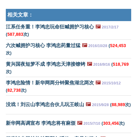
相关文章：
江系任务重！李鸿忠玩命狂喊拥护习核心
🖼️
2017/2/17
(
587,883
次)
六次喊拥护习核心 李鸿忠药量过猛
🖼️
(
524,453
2016/10/28
次)
黄兴国夜短梦不成 李鸿忠天津接镣铐
🖼️
(
518,769
2016/9/16
次)
李鸿忠险情！新华网两分钟聚焦湖北两次
🖼️
2015/10/12
(
82,738
次)
没戏！刘云山李鸿忠合伙儿玩王岐山
🖼️
(
88,989
次)
2015/9/28
新华网高调宣布 李鸿忠将有麻烦
🖼️
(
303,456
次)
2015/7/10