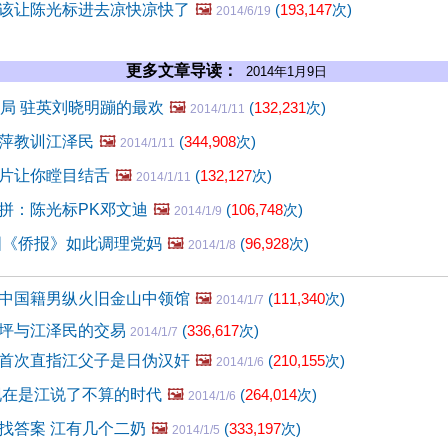
该让陈光标进去凉快凉快了
🖼️
(
193,147
次)
2014/6/19
更多文章导读：
2014年1月9日
搅局 驻英刘晓明蹦的最欢
🖼️
(
132,231
次)
2014/1/11
萍教训江泽民
🖼️
(
344,908
次)
2014/1/11
片让你瞠目结舌
🖼️
(
132,127
次)
2014/1/11
拼：陈光标PK邓文迪
🖼️
(
106,748
次)
2014/1/9
国《侨报》如此调理党妈
🖼️
(
96,928
次)
2014/1/8
中国籍男纵火旧金山中领馆
🖼️
(
111,340
次)
2014/1/7
坪与江泽民的交易
(
336,617
次)
2014/1/7
首次直指江父子是日伪汉奸
🖼️
(
210,155
次)
2014/1/6
现在是江说了不算的时代
🖼️
(
264,014
次)
2014/1/6
找答案 江有几个二奶
🖼️
(
333,197
次)
2014/1/5