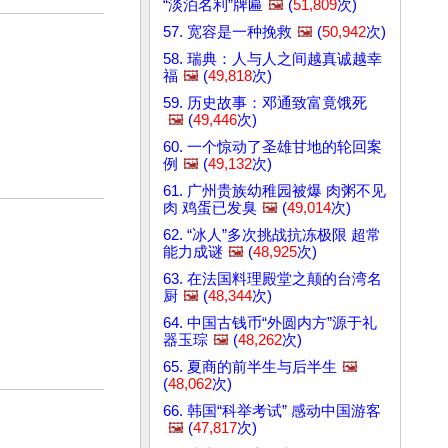
“淡泊名利”牌匾
🖼️
(
51,809
次)
57. 宽容是一种挽救
🖼️
(
50,942
次)
58. 瑞典：人与人之间越真诚越幸
福
🖼️
(
49,818
次)
59. 历史故事：邓通致富竟饿死
🖼️
(
49,446
次)
60. 一个惊动了圣雄甘地的轮回案
例
🖼️
(
49,132
次)
61. 广州贵族幼稚园被爆 肉粥不见
肉 鸡蛋已发臭
🖼️
(
49,014
次)
62. “冰人”多次挑战抗冻极限 超常
能力成谜
🖼️
(
48,925
次)
63. 在法国料理殿堂之颠的台湾名
厨
🖼️
(
48,344
次)
64. 中国古钱币“外圆内方”源于礼
器玉琮
🖼️
(
48,262
次)
65. 夏商的前半生与后半生
🖼️
(
48,062
次)
66. 韩国“科举考试” 感动中国游客
🖼️
(
47,817
次)