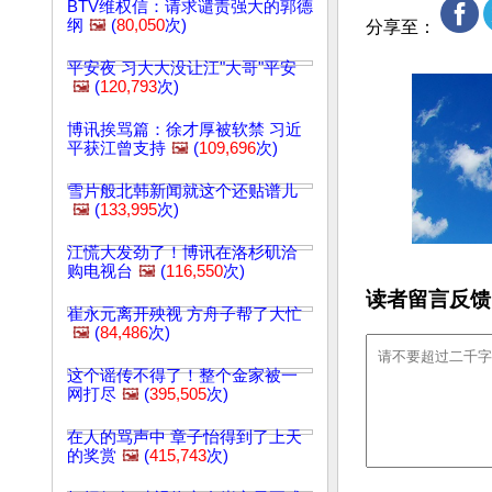
BTV维权信：请求谴责强大的郭德
纲
🖼️
(
80,050
次)
分享至：
平安夜 习大大没让江"大哥"平安
🖼️
(
120,793
次)
博讯挨骂篇：徐才厚被软禁 习近
平获江曾支持
🖼️
(
109,696
次)
雪片般北韩新闻就这个还贴谱儿
🖼️
(
133,995
次)
江慌大发劲了！博讯在洛杉矶洽
购电视台
🖼️
(
116,550
次)
读者留言反馈
崔永元离开殃视 方舟子帮了大忙
🖼️
(
84,486
次)
这个谣传不得了！整个金家被一
网打尽
🖼️
(
395,505
次)
在人的骂声中 章子怡得到了上天
的奖赏
🖼️
(
415,743
次)