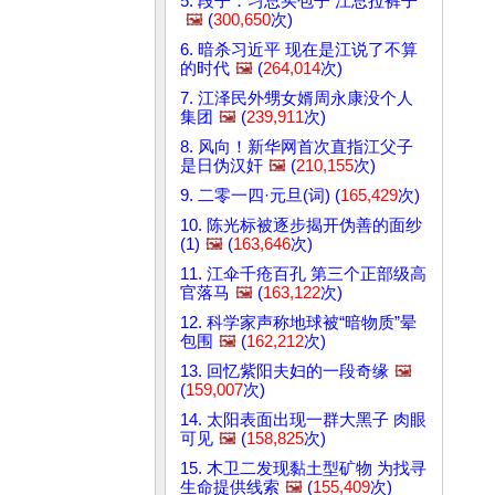
5. 段子：习总买包子 江总拉裤子
🖼️
(
300,650
次)
6. 暗杀习近平 现在是江说了不算
的时代
🖼️
(
264,014
次)
7. 江泽民外甥女婿周永康没个人
集团
🖼️
(
239,911
次)
8. 风向！新华网首次直指江父子
是日伪汉奸
🖼️
(
210,155
次)
9. 二零一四·元旦(词) (
165,429
次)
10. 陈光标被逐步揭开伪善的面纱
(1)
🖼️
(
163,646
次)
11. 江伞千疮百孔 第三个正部级高
官落马
🖼️
(
163,122
次)
12. 科学家声称地球被“暗物质”晕
包围
🖼️
(
162,212
次)
13. 回忆紫阳夫妇的一段奇缘
🖼️
(
159,007
次)
14. 太阳表面出现一群大黑子 肉眼
可见
🖼️
(
158,825
次)
15. 木卫二发现黏土型矿物 为找寻
生命提供线索
🖼️
(
155,409
次)