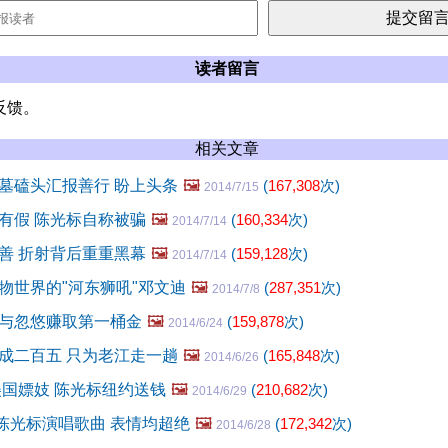
读者留言
反馈。
相关文章
墓磕头汇报善行 盼上头条
🖼️
(
167,308
次)
2014/7/15
有假 陈光标自称被骗
🖼️
(
160,334
次)
2014/7/14
善 折射背后重重黑幕
🖼️
(
159,128
次)
2014/7/14
物世界的"河东狮吼"邓文迪
🖼️
(
287,351
次)
2014/7/8
与忽悠赚取第一桶金
🖼️
(
159,878
次)
2014/6/24
成二百五 只为老江走一趟
🖼️
(
165,848
次)
2014/6/26
美国嫖妓 陈光标纽约送钱
🖼️
(
210,682
次)
2014/6/29
陈光标演唱歌曲 表情均超绝
🖼️
(
172,342
次)
2014/6/28