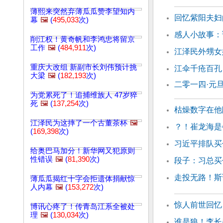
薄熙来突然弃薄瓜瓜赞李望知内
回忆紫阳夫妇
幕
🖼️
(
495,033
次)
感人小故事：
削江权！黄奇帆和李鸿忠将留京
工作
🖼️
(
484,911
次)
江泽民外甥女
重庆大改组 新副市长刘伟预计挑
江伞千疮百孔
大梁
🖼️
(
182,193
次)
二零一四·元旦
为党累死了！追捕维族人 47岁猝
死
🖼️
(
137,254
次)
枯燥数字在他
江泽民为这摔了一个古董茶杯
🖼️
？！崔龙海是
(
169,398
次)
习近平排队买
给奥巴马加分！新华网又犯原则
性错误
🖼️
(
81,390
次)
段子：习总买
走投无路！斯
薄瓜瓜揭红十字会拒遗体捐献惊
人内幕
🖼️
(
153,272
次)
惊人前世回忆
博讯心疼了！传青岛江系全被处
理
🖼️
(
130,034
次)
谁是狼！李长