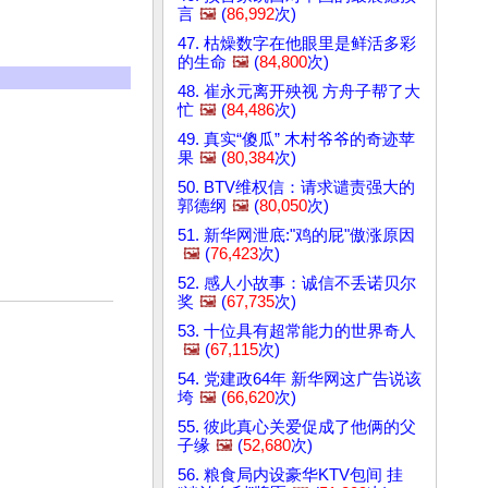
言
🖼️
(
86,992
次)
47. 枯燥数字在他眼里是鲜活多彩
的生命
🖼️
(
84,800
次)
48. 崔永元离开殃视 方舟子帮了大
忙
🖼️
(
84,486
次)
49. 真实“傻瓜” 木村爷爷的奇迹苹
果
🖼️
(
80,384
次)
50. BTV维权信：请求谴责强大的
郭德纲
🖼️
(
80,050
次)
51. 新华网泄底:"鸡的屁"傲涨原因
🖼️
(
76,423
次)
52. 感人小故事：诚信不丢诺贝尔
奖
🖼️
(
67,735
次)
53. 十位具有超常能力的世界奇人
🖼️
(
67,115
次)
54. 党建政64年 新华网这广告说该
垮
🖼️
(
66,620
次)
55. 彼此真心关爱促成了他俩的父
子缘
🖼️
(
52,680
次)
56. 粮食局内设豪华KTV包间 挂