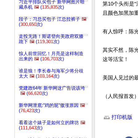
习近平排队买包子 新华网图片暗
第10个头衔是
藏杀机
🖼️
(
135,835
次)
且颜色加黑加重
段子：习总买包子 江总拉裤子
🖼️
(
300,650
次)
有人惊呼：陈光
走投无路！斯诺登向美政府双膝
跪下
🖼️
(
119,301
次)
其实不然，陈
惊人前世回忆！月亮是这样制造
出来的
🖼️
(
106,703
次)
这等活宝！

谁是狼！李长春与海军少将分歧
太大
🖼️
(
103,164
次)
美国人见过的最
党建政64年 新华网这广告说该垮
🖼️
(
66,620
次)
（人民报首发）
新华网泄底:"鸡的屁"傲涨原因
🖼️
文章网址: http://w
(
76,423
次)
打印机版
看看这个婊子是如何立的牌坊
🖼️
(
111,643
次)