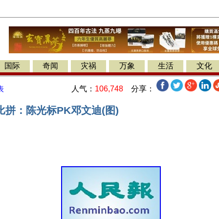
国际
奇闻
灾祸
万象
生活
文化
人气：
106,748
分享：
表
拼：陈光标PK邓文迪(图)