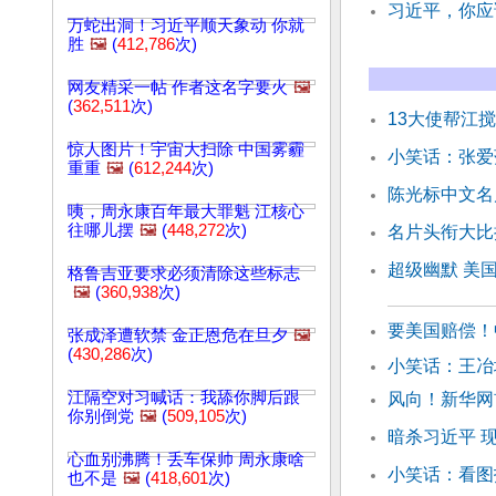
习近平，你应
万蛇出洞！习近平顺天象动 你就
胜
🖼️
(
412,786
次)
网友精采一帖 作者这名字要火
🖼️
(
362,511
次)
13大使帮江
惊人图片！宇宙大扫除 中国雾霾
小笑话：张爱
重重
🖼️
(
612,244
次)
陈光标中文名
咦，周永康百年最大罪魁 江核心
往哪儿摆
🖼️
(
448,272
次)
名片头衔大比
超级幽默 美
格鲁吉亚要求必须清除这些标志
🖼️
(
360,938
次)
要美国赔偿！
张成泽遭软禁 金正恩危在旦夕
🖼️
(
430,286
次)
小笑话：王冶
江隔空对习喊话：我舔你脚后跟
风向！新华网
你别倒党
🖼️
(
509,105
次)
暗杀习近平 
心血别沸腾！丢车保帅 周永康啥
小笑话：看图
也不是
🖼️
(
418,601
次)