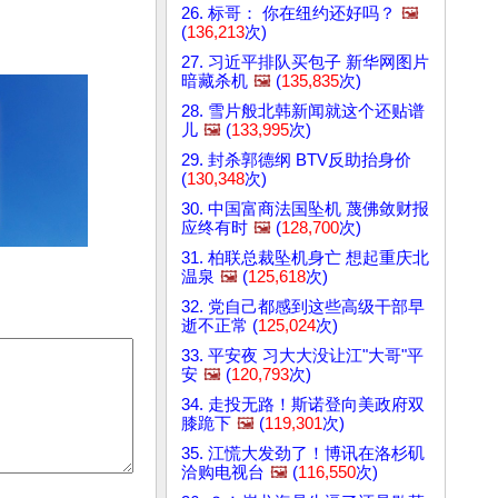
26. 标哥： 你在纽约还好吗？
🖼️
(
136,213
次)
27. 习近平排队买包子 新华网图片
暗藏杀机
🖼️
(
135,835
次)
28. 雪片般北韩新闻就这个还贴谱
儿
🖼️
(
133,995
次)
29. 封杀郭德纲 BTV反助抬身价
(
130,348
次)
30. 中国富商法国坠机 蔑佛敛财报
应终有时
🖼️
(
128,700
次)
31. 柏联总裁坠机身亡 想起重庆北
温泉
🖼️
(
125,618
次)
32. 党自己都感到这些高级干部早
逝不正常 (
125,024
次)
33. 平安夜 习大大没让江"大哥"平
安
🖼️
(
120,793
次)
34. 走投无路！斯诺登向美政府双
膝跪下
🖼️
(
119,301
次)
35. 江慌大发劲了！博讯在洛杉矶
洽购电视台
🖼️
(
116,550
次)