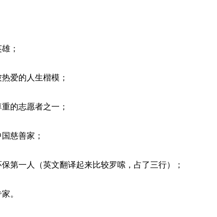


雄；

热爱的人生楷模；

重的志愿者之一；

国慈善家；

环保第一人（英文翻译起来比较罗嗦，占了三行）；

家。
