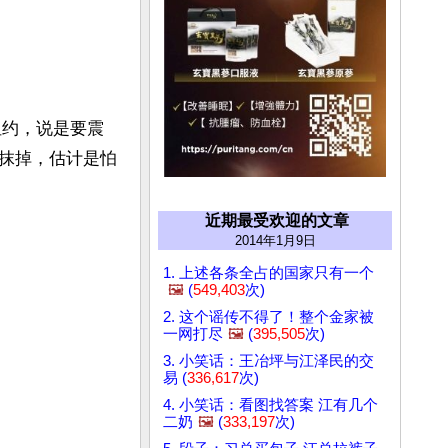
纽约，说是要震
抹掉，估计是怕
近期最受欢迎的文章
2014年1月9日
1. 上述各条全占的国家只有一个
🖼️
(
549,403
次)
2. 这个谣传不得了！整个金家被
一网打尽
🖼️
(
395,505
次)
3. 小笑话：王冶坪与江泽民的交
易 (
336,617
次)
4. 小笑话：看图找答案 江有几个
二奶
🖼️
(
333,197
次)