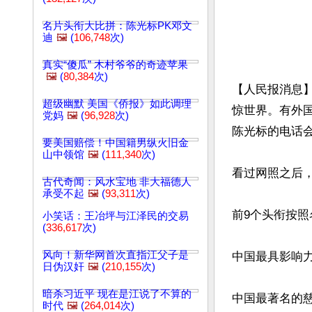
名片头衔大比拼：陈光标PK邓文
迪
🖼️
(
106,748
次)
真实“傻瓜” 木村爷爷的奇迹苹果
🖼️
(
80,384
次)
【人民报消息】
超级幽默 美国《侨报》如此调理
惊世界。有外
党妈
🖼️
(
96,928
次)
陈光标的电话会
要美国赔偿！中国籍男纵火旧金
山中领馆
🖼️
(
111,340
次)
看过网照之后，
古代奇闻：风水宝地 非大福德人
承受不起
🖼️
(
93,311
次)
前9个头衔按照
小笑话：王冶坪与江泽民的交易
(
336,617
次)
风向！新华网首次直指江父子是
中国最具影响力
日伪汉奸
🖼️
(
210,155
次)
暗杀习近平 现在是江说了不算的
中国最著名的慈
时代
🖼️
(
264,014
次)