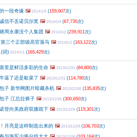
的一段奇缘
🖼️
(
159,007
次)
2014/1/5
诚信不丢诺贝尔奖
🖼️
(
67,735
次)
2014/1/4
婿周永康没个人集团
🖼️
(
239,911
次)
2014/1/2
 第三个正部级高官落马
🖼️
(
163,122
次)
2014/1/2
(词)
(
165,429
次)
2014/1/1
眼里是鲜活多彩的生命
🖼️
(
84,800
次)
2013/12/31
牛逼了还是歇菜了
🖼️
(
114,780
次)
2013/12/31
包子 新华网图片暗藏杀机
🖼️
(
135,835
次)
2013/12/30
包子 江总拉裤子
🖼️
(
300,650
次)
2013/12/30
诺登向美政府双膝跪下
🖼️
(
119,301
次)
2013/12/29
！月亮是这样制造出来的
🖼️
(
106,703
次)
2013/12/29
春与海军少将分歧太大
🖼️
(
103,164
次)
2013/12/28