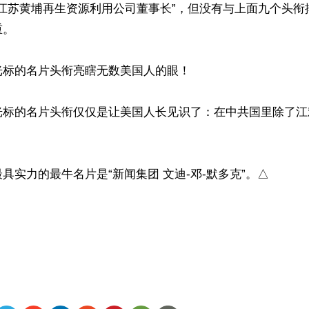
“江苏黄埔再生资源利用公司董事长”，但没有与上面九个头
。

标的名片头衔亮瞎无数美国人的眼！

光标的名片头衔仅仅是让美国人长见识了：在中共国里除了江
具实力的最牛名片是“新闻集团 文迪-邓-默多克”。△

 
ww.renminbao.com/rmb/articles/2014/1/9/58838.html