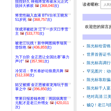
扭捏好久 殃视终宣布崔永元正式
读者暱称:
脱掉大裤衩
🖼️
(
368,040
次)
将党性融入血液 BTV台长王晓东
51岁死
🖼️
(
368,757
次)
欢迎您的留言
张成泽被处决 江下一步灭口李雪
主
🖼️
(
533,770
次)
被老江玩残！新华网图揭李瑞英
陈光标给雷锋
曾惊艳
🖼️
(
436,859
次)
世界首善证书
为下台阶 金正恩让全国比赛"暴力
声讨"
🖼️
(
357,981
次)
陈光标高调行
冷笑话：李长春妙论狼鹿共舞
🖼️
罕见图片：动
(
512,338
次)
陈光标靠欺骗
姑父被捕 金正恩被崔龙海玩于股
陈光标千人宴
掌之中
🖼️
(
396,850
次)
绝对高清 江
苹果日报差钱奇闻：周因病离世
元配才是老江外甥女
🖼️
(
420,011
贼Q！老江与
次)