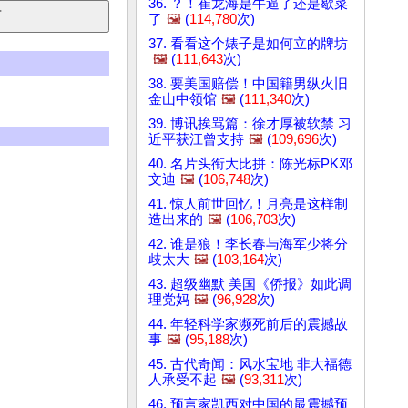
36. ？！崔龙海是牛逼了还是歇菜
了
🖼️
(
114,780
次)
37. 看看这个婊子是如何立的牌坊
🖼️
(
111,643
次)
38. 要美国赔偿！中国籍男纵火旧
金山中领馆
🖼️
(
111,340
次)
39. 博讯挨骂篇：徐才厚被软禁 习
近平获江曾支持
🖼️
(
109,696
次)
40. 名片头衔大比拼：陈光标PK邓
文迪
🖼️
(
106,748
次)
41. 惊人前世回忆！月亮是这样制
造出来的
🖼️
(
106,703
次)
42. 谁是狼！李长春与海军少将分
歧太大
🖼️
(
103,164
次)
43. 超级幽默 美国《侨报》如此调
理党妈
🖼️
(
96,928
次)
44. 年轻科学家濒死前后的震撼故
事
🖼️
(
95,188
次)
45. 古代奇闻：风水宝地 非大福德
人承受不起
🖼️
(
93,311
次)
46. 预言家凯西对中国的最震撼预