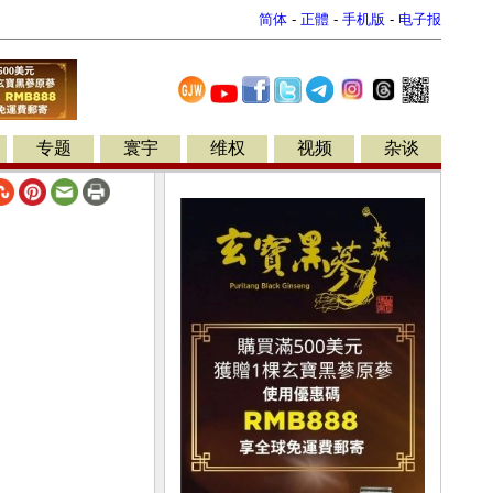
简体
-
正體
-
手机版
-
电子报
专题
寰宇
维权
视频
杂谈