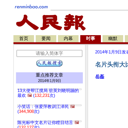
首页
要闻
内幕
时事
幽默
2014年1月9日
发
名片头衔大比
重点推荐文章
岳磊
2014年1月9日
13大使帮江搅局 驻英刘晓明蹦的
最欢
🖼️
(
132,231
次)
小笑话：张爱萍教训江泽民
🖼️
(
344,908
次)
陈光标中文名片让你瞠目结舌
🖼️
(
132,127
次)