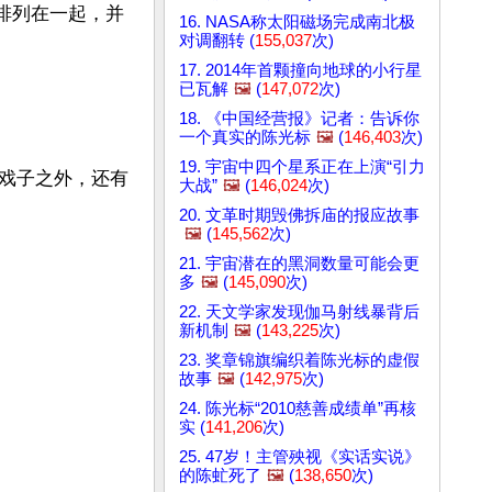
衔排列在一起，并
16. NASA称太阳磁场完成南北极
对调翻转 (
155,037
次)
17. 2014年首颗撞向地球的小行星
已瓦解
🖼️
(
147,072
次)
18. 《中国经营报》记者：告诉你
一个真实的陈光标
🖼️
(
146,403
次)
19. 宇宙中四个星系正在上演“引力
戏子之外，还有
大战”
🖼️
(
146,024
次)
20. 文革时期毁佛拆庙的报应故事
🖼️
(
145,562
次)
21. 宇宙潜在的黑洞数量可能会更
多
🖼️
(
145,090
次)
22. 天文学家发现伽马射线暴背后
新机制
🖼️
(
143,225
次)
23. 奖章锦旗编织着陈光标的虚假
故事
🖼️
(
142,975
次)
24. 陈光标“2010慈善成绩单”再核
实 (
141,206
次)
25. 47岁！主管殃视《实话实说》
的陈虻死了
🖼️
(
138,650
次)