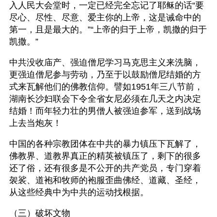
入人民大会堂时，一定已经完全忘记了耶稣的话“要
尽心、尽性、尽意、爱主你的上帝，这是诫命中的
第一，且是最大的。”“上帝的归于上帝，凯撒的归于
凯撒。”
中共没收庙产、强迫僧尼学习马克思主义来洗脑，
更强迫僧尼参与劳动，乃至于以鼓励僧尼结婚的方
式来瓦解他们的佛教信仰。譬如1951年三八节前，
湖南长沙妇联会下令全省女尼必须在几天之内决定
结婚！而年轻力壮的男僧人被强迫参军，送到战场
上去当炮灰！
中国的各种宗教团体在中共的暴力镇压下瓦解了，
佛教界、道教界真正的精英被镇压了，剩下的很多
还了俗，还有很多是不公开的共产党员，专门穿着
袈裟、道袍和牧师的袍服歪曲佛经、道藏、圣经，
从这些经典中为中共的运动找根据。
（三）破坏文物