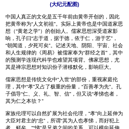
(大纪元配图)
中国人真正的文化是五千年前由黄帝开创的，因此
把黄帝称为“人文初祖”。实际上黄帝也是中国道家思
想（“黄老之学”）的创始人。儒家思想深受道家影
响，孔子曰“志于道，据于德，依于仁，游于艺”，
“朝闻道，夕死可矣”。记述天地、阴阳、宇宙、社会
和人生规律的《周易》被儒家奉为“群经之首”，其中
的预测学连现代科学也难望其项背。佛家思想，尤
其是禅宗思想对知识份子潜移默化，影响巨大。
儒家思想是传统文化中“入世”的部份，重视家庭伦
理，其中“孝”又占了极重的份量，“百善孝为先”。孔
子倡导“仁、义、礼、智、信”，但又说“孝悌也者，
其为仁之本欤？”
家族伦理可以自然扩展为社会伦理，“孝”向上延伸为
大臣对君主的“忠”，所谓“其为人也孝悌，而好犯上
者，鲜矣。”“悌”是兄弟之间的关系，可以横向延伸