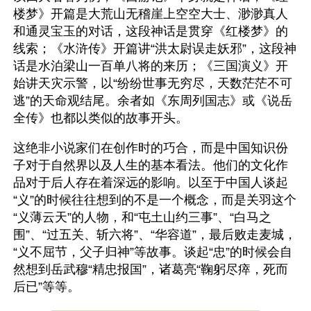
楼梦》开篇是大荒山无稽崖上空空大士、渺渺真人
和通灵宝玉的对话，这段神话是贯穿《红楼梦》的
线索；《水浒传》开篇讲“洪太尉误走妖邪”，这段神
话是水泊梁山一百单八将的来历；《三国演义》开
始讲天灾示警，以“纷纷世事无穷尽，天数茫茫不可
逃”的天命观结尾。余者如《东周列国志》或《说岳
全传》也都以类似的故事开头。
这绝非小说家们在创作时的巧合，而是中国知识份
子对于自然界以及人生的基本看法。他们的文化作
品对于后人存在着深远的影响。以至于中国人谈起
“义”的时候往往想到的不是一个概念，而是关羽这个
“义薄云天”的人物，和“屯土山约三事”、“白马之
围”、“过五关、斩六将”、“华容道”，最后败走麦城，
“义不屈节，父子归神”等故事。谈起“忠”的时候会自
然想到岳武穆“精忠报国”，诸葛亮“鞠躬尽瘁，死而
后已”等等。