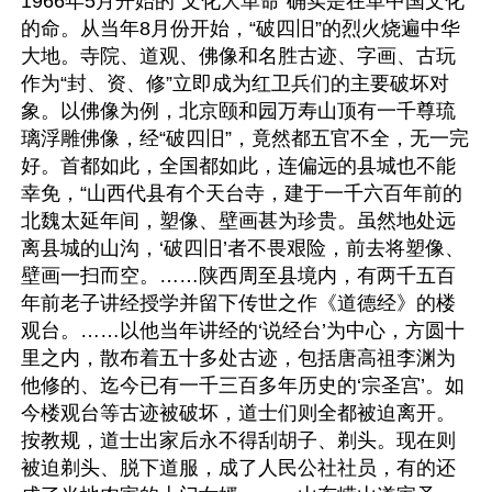
1966年5月开始的“文化大革命”确实是在革中国文化
的命。从当年8月份开始，“破四旧”的烈火烧遍中华
大地。寺院、道观、佛像和名胜古迹、字画、古玩
作为“封、资、修”立即成为红卫兵们的主要破坏对
象。以佛像为例，北京颐和园万寿山顶有一千尊琉
璃浮雕佛像，经“破四旧”，竟然都五官不全，无一完
好。首都如此，全国都如此，连偏远的县城也不能
幸免，“山西代县有个天台寺，建于一千六百年前的
北魏太延年间，塑像、壁画甚为珍贵。虽然地处远
离县城的山沟，‘破四旧’者不畏艰险，前去将塑像、
壁画一扫而空。……陕西周至县境内，有两千五百
年前老子讲经授学并留下传世之作《道德经》的楼
观台。……以他当年讲经的‘说经台’为中心，方圆十
里之内，散布着五十多处古迹，包括唐高祖李渊为
他修的、迄今已有一千三百多年历史的‘宗圣宫’。如
今楼观台等古迹被破坏，道士们则全都被迫离开。
按教规，道士出家后永不得刮胡子、剃头。现在则
被迫剃头、脱下道服，成了人民公社社员，有的还