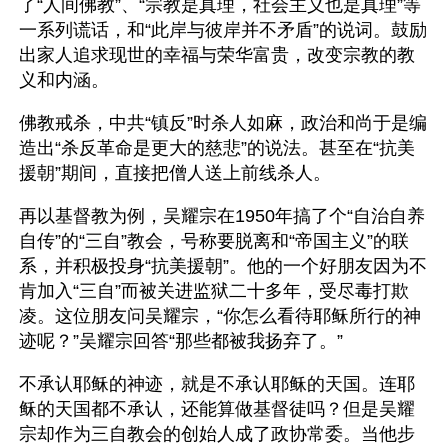
了“人间佛教”、“宗教是真理，社会主义也是真理”等
一系列谎话，和“此岸与彼岸并不矛盾”的说词。鼓励
出家人追求现世的幸福与荣华富贵，改变宗教的教
义和内涵。
佛教戒杀，中共“镇反”时杀人如麻，政治和尚于是编
造出“杀反革命是更大的慈悲”的说法。甚至在“抗美
援朝”期间，直接把僧人送上前线杀人。
再以基督教为例，吴耀宗在1950年搞了个“自治自养
自传”的“三自”教会，号称要脱离和“帝国主义”的联
系，并积极投身“抗美援朝”。他的一个好朋友因为不
肯加入“三自”而被关进监狱二十多年，受尽毒打欺
凌。这位朋友问吴耀宗，“你怎么看待耶稣所行的神
迹呢？”吴耀宗回答“那些都被我扬弃了。”
不承认耶稣的神迹，就是不承认耶稣的天国。连耶
稣的天国都不承认，还能算做基督徒吗？但是吴耀
宗却作为三自教会的创始人成了政协常委。当他步