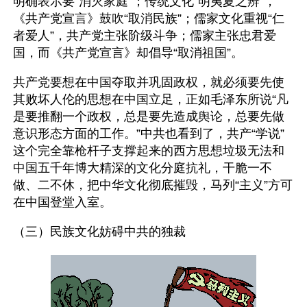
明确表示要“消灭家庭”；传统文化“明夷夏之辨”，
《共产党宣言》鼓吹“取消民族”；儒家文化重视“仁
者爱人”，共产党主张阶级斗争；儒家主张忠君爱
国，而《共产党宣言》却倡导“取消祖国”。
共产党要想在中国夺取并巩固政权，就必须要先使
其败坏人伦的思想在中国立足，正如毛泽东所说“凡
是要推翻一个政权，总是要先造成舆论，总要先做
意识形态方面的工作。”中共也看到了，共产“学说”
这个完全靠枪杆子支撑起来的西方思想垃圾无法和
中国五千年博大精深的文化分庭抗礼，干脆一不
做、二不休，把中华文化彻底摧毁，马列“主义”方可
在中国登堂入室。
（三）民族文化妨碍中共的独裁