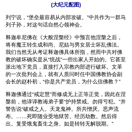
(大纪元配图)
列宁说，“堡垒最容易从内部攻破。”中共作为一群马
列子孙，对这句话自然心领神会。
释迦牟尼佛在《大般涅槃经》中预言他涅槃之后，
将有魔王转生成和尚、尼姑与男女居士坏乱佛法。
我们当然无从考证释迦佛具体所指，然而中共对佛
教的破坏确实是从“统战”一些出家人开始的。它甚至
派出地下党员，直接打入宗教内部进行破坏。文革
的一次批判会上，就有人质问时任中国佛教协会副
会长的赵朴初，“你是共产党员，为什么信佛教？”
释迦佛通过“戒定慧”而修成无上正等正觉，因此在涅
槃前，他谆谆教诲弟子要“护持禁戒。勿得亏犯。”并
警告说“破戒之人。天龙鬼神。所共憎厌。恶声流
布。……死即随业受地狱苦。经历劫数。然后得
出。复受饿鬼畜生之身。如是转转无解脱期。”