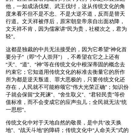
他，一如成汤伐桀、武王伐纣，这从传统文化的角
度来看不但不是不忠、不是大逆不道，反而是替天
行道。文天祥被俘后，原宋朝皇帝亲自出面劝降，
文天祥不肯，因为儒家讲“民为贵，社稷次之，君为
轻”。
这都是独裁的中共无法接受的，因为它希望“神化首
要分子”（即“个人崇拜”），不希望在它之上还有
“天”、“道”、“神”等在传统文化中根深蒂固的概念去
约束它；它知道用传统文化的标准去衡量它的所作
所为都是逆天叛道、罪大恶极的，只要传统文化还
存在，人民就不可能称颂它“伟大光荣正确”；知识份
子就会保留“文死谏”、“舍生取义”、“君轻民贵”等价
值标准，而不会变成它的应声虫儿；全民就无法“统
一思想”。
传统文化中对于天地自然的敬畏，是中共“改天换
地”、“战天斗地”的障碍；传统文化中“人命关天”式的