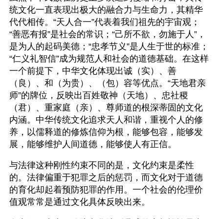
统文化一直表现出极大的融合力与生命力，其精华
代代相传。“天人合一”代表着我们祖先的宇宙观；
“善恶有报”是社会的常识；“己所不欲，勿施于人”，
是为人的起码美德；“忠孝节义”是人生于世的标准；
“仁义礼智信”成为规范人和社会的道德基础。在这样
一个前提下，中华文化体现出诚（实）、善
（良）、和（为贵）、（包）容等优点。“天地君亲
师”的牌位，反映出百姓敬神（天地）、忠社稷
（君）、重家庭（亲）、尊师道的根深蒂固的文化
内涵。中华传统文化追求天人和谐，重视个人的修
养，以儒释道的修炼信仰为根，能够包容，能够发
展，能够维护人间道德，能够使人有正信。
与法律这种刚性约束不同的是，文化约束是柔性
的。法律偏重于犯罪之后的惩罚，而文化对于道德
的育化却起着预防犯罪的作用。一个社会的伦理价
值观常常是通过文化具体反映出来。