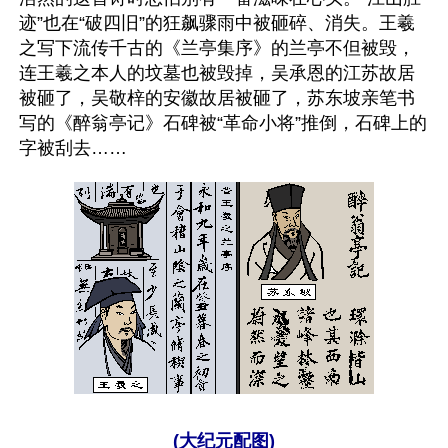
迹”也在“破四旧”的狂飙骤雨中被砸碎、消失。王羲
之写下流传千古的《兰亭集序》的兰亭不但被毁，
连王羲之本人的坟墓也被毁掉，吴承恩的江苏故居
被砸了，吴敬梓的安徽故居被砸了，苏东坡亲笔书
写的《醉翁亭记》石碑被“革命小将”推倒，石碑上的
字被刮去……
(大纪元配图)