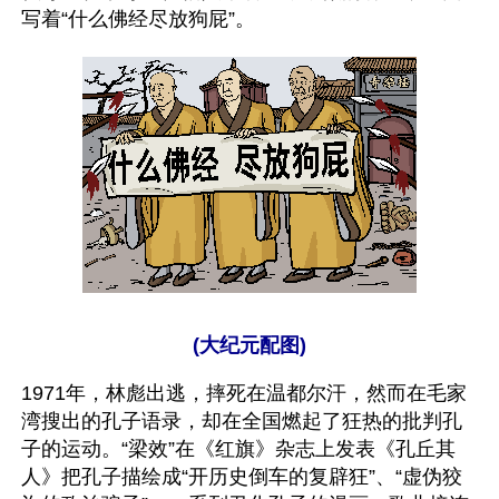
写着“什么佛经尽放狗屁”。
(大纪元配图)
1971年，林彪出逃，摔死在温都尔汗，然而在毛家
湾搜出的孔子语录，却在全国燃起了狂热的批判孔
子的运动。“梁效”在《红旗》杂志上发表《孔丘其
人》把孔子描绘成“开历史倒车的复辟狂”、“虚伪狡