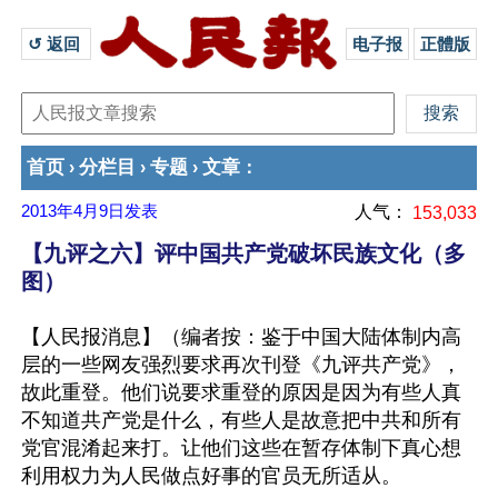
↺ 返回 
电子报
正體版
首页
分栏目
专题
文章
›
›
›
：
2013年4月9日
发表
人气：
153,033
【九评之六】评中国共产党破坏民族文化（多
图）
【人民报消息】（编者按：鉴于中国大陆体制内高
层的一些网友强烈要求再次刊登《九评共产党》，
故此重登。他们说要求重登的原因是因为有些人真
不知道共产党是什么，有些人是故意把中共和所有
党官混淆起来打。让他们这些在暂存体制下真心想
利用权力为人民做点好事的官员无所适从。