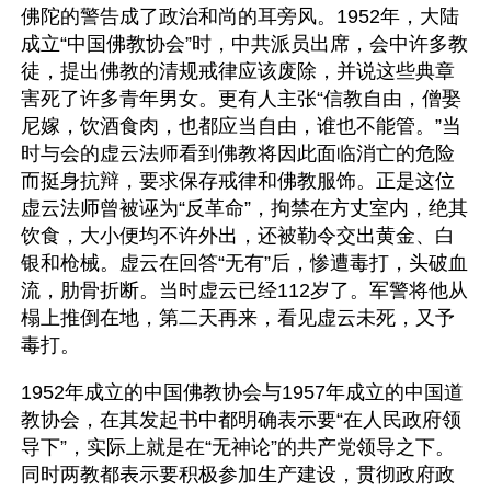
佛陀的警告成了政治和尚的耳旁风。1952年，大陆
成立“中国佛教协会”时，中共派员出席，会中许多教
徒，提出佛教的清规戒律应该废除，并说这些典章
害死了许多青年男女。更有人主张“信教自由，僧娶
尼嫁，饮酒食肉，也都应当自由，谁也不能管。”当
时与会的虚云法师看到佛教将因此面临消亡的危险
而挺身抗辩，要求保存戒律和佛教服饰。正是这位
虚云法师曾被诬为“反革命”，拘禁在方丈室内，绝其
饮食，大小便均不许外出，还被勒令交出黄金、白
银和枪械。虚云在回答“无有”后，惨遭毒打，头破血
流，肋骨折断。当时虚云已经112岁了。军警将他从
榻上推倒在地，第二天再来，看见虚云未死，又予
毒打。
1952年成立的中国佛教协会与1957年成立的中国道
教协会，在其发起书中都明确表示要“在人民政府领
导下”，实际上就是在“无神论”的共产党领导之下。
同时两教都表示要积极参加生产建设，贯彻政府政