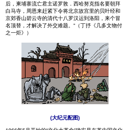
后，柬埔寨流亡君主诺罗敦．西哈努克指名要朝拜
白马寺，周恩来赶紧下令将北京故宫里的贝叶经和
京郊香山碧云寺的清代十八罗汉运到洛阳，来个冒
名顶替，才解决了外交难题。”（丁抒《几多文物付
之一炬》）
(大纪元配图)