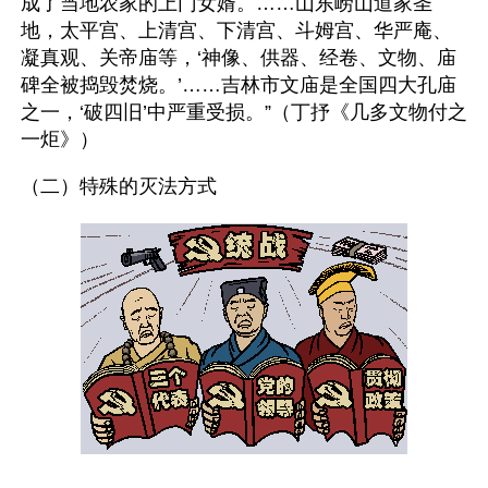
成了当地农家的上门女婿。……山东崂山道家圣
地，太平宫、上清宫、下清宫、斗姆宫、华严庵、
凝真观、关帝庙等，‘神像、供器、经卷、文物、庙
碑全被捣毁焚烧。’……吉林市文庙是全国四大孔庙
之一，‘破四旧’中严重受损。”（丁抒《几多文物付之
一炬》）
（二）特殊的灭法方式