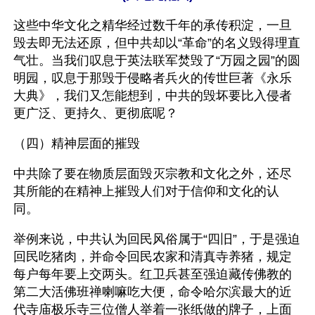
这些中华文化之精华经过数千年的承传积淀，一旦
毁去即无法还原，但中共却以“革命”的名义毁得理直
气壮。当我们叹息于英法联军焚毁了“万园之园”的圆
明园，叹息于那毁于侵略者兵火的传世巨著《永乐
大典》，我们又怎能想到，中共的毁坏要比入侵者
更广泛、更持久、更彻底呢？
（四）精神层面的摧毁
中共除了要在物质层面毁灭宗教和文化之外，还尽
其所能的在精神上摧毁人们对于信仰和文化的认
同。
举例来说，中共认为回民风俗属于“四旧”，于是强迫
回民吃猪肉，并命令回民农家和清真寺养猪，规定
每户每年要上交两头。红卫兵甚至强迫藏传佛教的
第二大活佛班禅喇嘛吃大便，命令哈尔滨最大的近
代寺庙极乐寺三位僧人举着一张纸做的牌子，上面