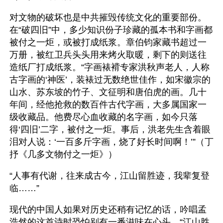
对文物的破坏也是中共摧毁传统文化的重要部份。
在“破四旧”中，多少知识份子珍藏的孤本书和字画都
被付之一炬，或被打成纸浆。章伯钧家藏书超过一
万册，被红卫兵头头用来烤火取暖，剩下的则送往
造纸厂打成纸浆。“字画裱褙专家洪秋声老人，人称
古字画的‘神医’，装裱过无数绝世佳作，如宋徽宗的
山水、苏东坡的竹子、文征明和唐伯虎的画。几十
年间，经他抢救的数百件古代字画，大多属国家一
级收藏品。他费尽心血收藏的名字画，如今只落
得‘四旧’二字，被付之一炬。事后，洪老先生含着眼
泪对人说：‘一百多斤字画，烧了好长时间啊！’”（丁
抒《几多文物付之一炬》）
“人事有代谢，往来成古今，江山留胜迹，我辈复登
临……”
现代的中国人如果对历史还稍有记忆的话，吟唱孟
浩然的这首诗时恐怕别有一番滋味在心头。“江山胜