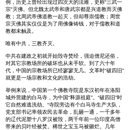
例，历史上曾经出现过四次大的法难，史称“三武一
宗”灭佛。但北魏太武帝和唐武宗都是兴道教而灭佛
教；北周武帝佛道教一起灭，但却尊崇儒教；周世
宗灭佛其实仅仅是为了用佛像铸钱，对于儒教和道
教都未触及。
唯有中共，三教齐灭。
中共在建政之初就开始毁寺焚经，强迫僧尼还俗，
对其它宗教场所的破坏也从未手软。到了六十年
代，中国的宗教场所已经寥寥无几。文革时“破四旧”
就更是一场宗教和文化的浩劫。
举例来说，中国第一个佛教寺院是东汉初年在洛阳
城外营建的白马寺，为中国“释源祖庭”。“破四旧”时
它自然难逃洗劫。“寺院旁边有个白马寺生产大队，
党支部书记率领农民去革命，乱砸一通，一千多年
的辽代泥塑十八罗汉被毁，两千年前一位印度高僧
带来的贝叶经被焚。稀世之宝玉马被砸烂。几年