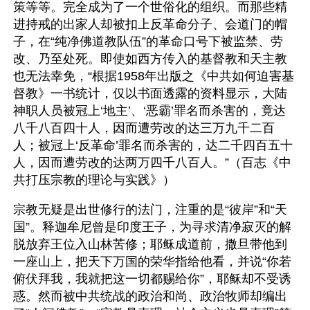
策等等。完全成为了一个世俗化的组织。而那些精
进持戒的出家人却被扣上反革命分子、会道门的帽
子，在“纯净佛道教队伍”的革命口号下被监禁、劳
改、乃至处死。即使如西方传入的基督教和天主教
也无法幸免，“根据1958年出版之《中共如何迫害基
督教》一书统计，仅以书面透露的资料显示，大陆
神职人员被冠上‘地主’、‘恶霸’罪名而杀害的，竟达
八千八百四十人，因而遭劳改的达三万九千二百
人；被冠上‘反革命’罪名而杀害的，达二千四百五十
人，因而遭劳改的达两万四千八百人。”（百志《中
共打压宗教的理论与实践》）
宗教无疑是出世修行的法门，注重的是“彼岸”和“天
国”。释迦牟尼曾是印度王子，为寻求清净寂灭的解
脱放弃王位入山林苦修；耶稣成道前，撒旦带他到
一座山上，把天下万国的荣华指给他看，并说“你若
俯伏拜我，我就把这一切都赐给你”，耶稣却不受诱
惑。然而被中共统战的政治和尚、政治牧师却编出