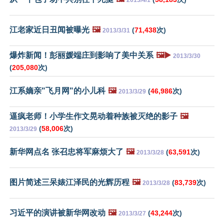
江老家近日丑闻被曝光
🖼️
(
71,438
次)
2013/3/31
爆炸新闻！彭丽媛端庄到影响了美中关系
🖼️▶️
2013/3/30
(
205,080
次)
江系嫡亲"飞月网"的小儿科
🖼️
(
46,986
次)
2013/3/29
逼疯老师！小学生作文晃动着种族被灭绝的影子
🖼️
(
58,006
次)
2013/3/29
新华网点名 张召忠将军麻烦大了
🖼️
(
63,591
次)
2013/3/28
图片简述三呆婊江泽民的光辉历程
🖼️
(
83,739
次)
2013/3/28
习近平的演讲被新华网改动
🖼️
(
43,244
次)
2013/3/27