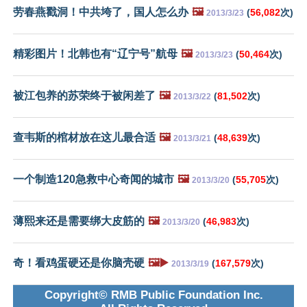
劳春燕戳洞！中共垮了，国人怎么办
🖼️
(
56,082
次)
2013/3/23
精彩图片！北韩也有“辽宁号”航母
🖼️
(
50,464
次)
2013/3/23
被江包养的苏荣终于被闲差了
🖼️
(
81,502
次)
2013/3/22
查韦斯的棺材放在这儿最合适
🖼️
(
48,639
次)
2013/3/21
一个制造120急救中心奇闻的城市
🖼️
(
55,705
次)
2013/3/20
薄熙来还是需要绑大皮筋的
🖼️
(
46,983
次)
2013/3/20
奇！看鸡蛋硬还是你脑壳硬
🖼️▶️
(
167,579
次)
2013/3/19
Copyright© RMB Public Foundation Inc.