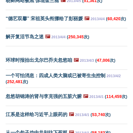
朝鲜网站被黑 惊现金三猪
🖼️
(
51,361
次)
2013/4/5
“德艺双馨” 宋祖英头衔挪给了彭丽媛
🖼️
(
60,420
次)
2013/4/4
解开复活节岛之迷
🖼️
(
250,345
次)
2013/4/4
环球时报抬出戈尔巴乔夫忽悠咱
🖼️
(
47,006
次)
2013/4/3
一个可怕消息：四成人类大脑或已被寄生虫控制
2013/4/2
(
252,481
次)
忽悠胡锦涛的肾与李克强的五脏六腑
🖼️
(
114,459
次)
2013/4/1
江系是这样给习近平上眼药的
🖼️
(
53,740
次)
2013/4/1
从一个包子劝中共别往下死挺
🖼️
(
58,183
次)
2013/4/1