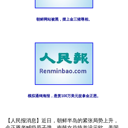
朝鲜网站被黑，摆上金三猪尊相。
模拟通缉海报，悬赏100万美元捉拿金正恩。
【人民报消息】近日，朝鲜半岛的紧张局势上升，
金正恩老喊扔原子弹，南韩女总统并没示软，美国