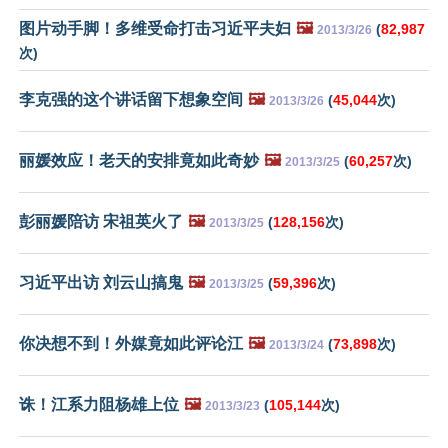
图片动手脚！多维受命打击习近平夫妇
🖼️
(
82,987
2013/3/26
次)
李克强的这个讲话留下想象空间
🖼️
(
45,044
次)
2013/3/26
丽媛效应！老天的安排竟如此奇妙
🖼️
(
60,257
次)
2013/3/25
彭丽媛陪访 宋祖英火了
🖼️
(
128,156
次)
2013/3/25
习近平出访 刘云山搞鬼
🖼️
(
59,396
次)
2013/3/25
你决想不到！外媒竟如此评论江
🖼️
(
73,898
次)
2013/3/24
诛！江系力阻杨雄上位
🖼️
(
105,144
次)
2013/3/23