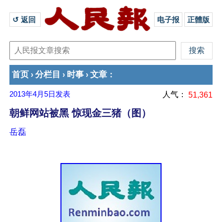
↺ 返回 
电子报
正體版
首页
分栏目
时事
文章
›
›
›
：
2013年4月5日
发表
人气：
51,361
朝鲜网站被黑 惊现金三猪（图）
岳磊