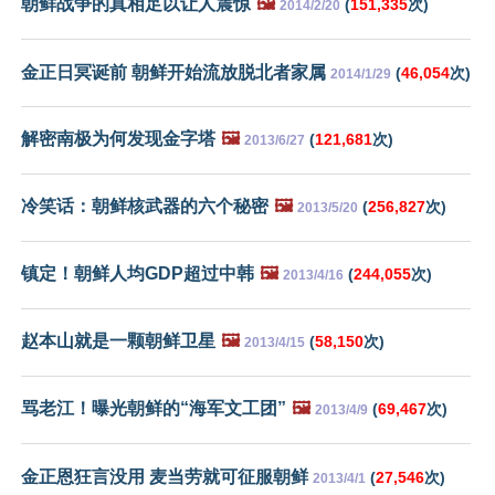
朝鲜战争的真相足以让人震惊
🖼️
(
151,335
次)
2014/2/20
金正日冥诞前 朝鲜开始流放脱北者家属
(
46,054
次)
2014/1/29
解密南极为何发现金字塔
🖼️
(
121,681
次)
2013/6/27
冷笑话：朝鲜核武器的六个秘密
🖼️
(
256,827
次)
2013/5/20
镇定！朝鲜人均GDP超过中韩
🖼️
(
244,055
次)
2013/4/16
赵本山就是一颗朝鲜卫星
🖼️
(
58,150
次)
2013/4/15
骂老江！曝光朝鲜的“海军文工团”
🖼️
(
69,467
次)
2013/4/9
金正恩狂言没用 麦当劳就可征服朝鲜
(
27,546
次)
2013/4/1