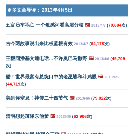
更多文章导读：
2013年4月5日
五官员车祸亡 一个敏感词看高层分歧
🖼️
(
70,884
次)
2013/4/8
古今两故事说出来比板蓝根有效
(
64,178
次)
2013/4/7
王毅同潘基文通电话…不许奥巴马撒野
🖼️
(
49,709
2013/4/6
次)
酷！世界最富有总统口中的老巫婆和斗鸡眼
🖼️
2013/4/6
(
44,719
次)
美到你窒息！神传二十四节气
🖼️
(
79,822
次)
2013/4/6
清明想起薄泽东他爹
🖼️
(
62,906
次)
2013/4/5