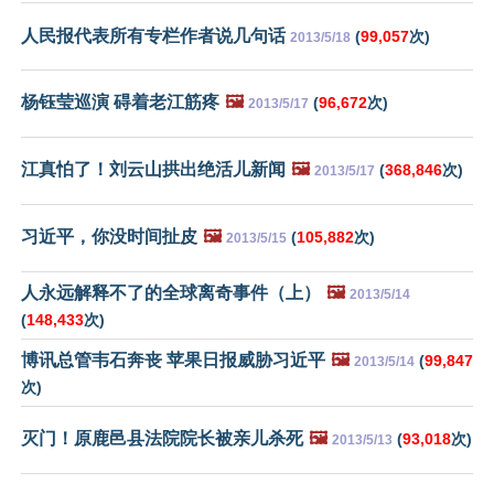
人民报代表所有专栏作者说几句话
(
99,057
次)
2013/5/18
杨钰莹巡演 碍着老江筋疼
🖼️
(
96,672
次)
2013/5/17
江真怕了！刘云山拱出绝活儿新闻
🖼️
(
368,846
次)
2013/5/17
习近平，你没时间扯皮
🖼️
(
105,882
次)
2013/5/15
人永远解释不了的全球离奇事件（上）
🖼️
2013/5/14
(
148,433
次)
博讯总管韦石奔丧 苹果日报威胁习近平
🖼️
(
99,847
2013/5/14
次)
灭门！原鹿邑县法院院长被亲儿杀死
🖼️
(
93,018
次)
2013/5/13