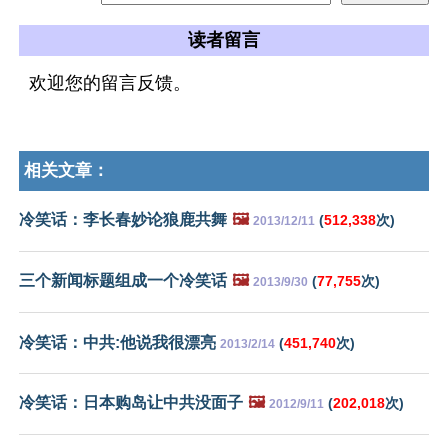
读者留言
欢迎您的留言反馈。
相关文章：
冷笑话：李长春妙论狼鹿共舞
🖼️
(
512,338
次)
2013/12/11
三个新闻标题组成一个冷笑话
🖼️
(
77,755
次)
2013/9/30
冷笑话：中共:他说我很漂亮
(
451,740
次)
2013/2/14
冷笑话：日本购岛让中共没面子
🖼️
(
202,018
次)
2012/9/11