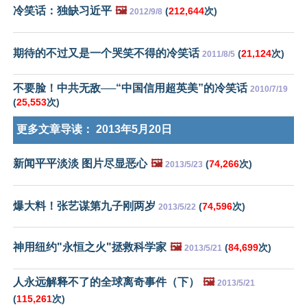
冷笑话：独缺习近平
🖼️
(
212,644
次)
2012/9/8
期待的不过又是一个哭笑不得的冷笑话
(
21,124
次)
2011/8/5
不要脸！中共无敌──“中国信用超英美”的冷笑话
2010/7/19
(
25,553
次)
更多文章导读：
2013年5月20日
新闻平平淡淡 图片尽显恶心
🖼️
(
74,266
次)
2013/5/23
爆大料！张艺谋第九子刚两岁
(
74,596
次)
2013/5/22
神用纽约"永恒之火"拯救科学家
🖼️
(
84,699
次)
2013/5/21
人永远解释不了的全球离奇事件（下）
🖼️
2013/5/21
(
115,261
次)