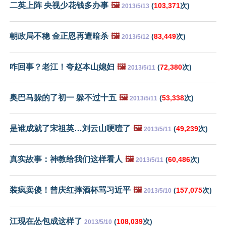
二英上阵 央视少花钱多办事
🖼️
(
103,371
次)
2013/5/13
朝政局不稳 金正恩再遭暗杀
🖼️
(
83,449
次)
2013/5/12
咋回事？老江！夸赵本山媳妇
🖼️
(
72,380
次)
2013/5/11
奥巴马躲的了初一 躲不过十五
🖼️
(
53,338
次)
2013/5/11
是谁成就了宋祖英…刘云山哽噎了
🖼️
(
49,239
次)
2013/5/11
真实故事：神教给我们这样看人
🖼️
(
60,486
次)
2013/5/11
装疯卖傻！曾庆红摔酒杯骂习近平
🖼️
(
157,075
次)
2013/5/10
江现在怂包成这样了
(
108,039
次)
2013/5/10