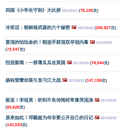
四国《小学生守则》大比拼
(
76,195
次)
2013/5/21
冷笑话：朝鲜核武器的六个秘密
🖼️
(
256,827
次)
2013/5/20
耍混的怕玩命的！朝选手获混双夺冠内幕
🖼️
2013/5/20
(
72,547
次)
忸捏新闻：一群薄瓜瓜在英国
🖼️
(
78,544
次)
2013/5/19
杨钰莹蕾丝装引发习江大战
🖼️
(
147,158
次)
2013/5/19
挺逗！宋祖英：听到不良传闻经常痛哭流涕
🖼️
2013/5/18
(
83,628
次)
原来如此！邓颖超为何非要公开自己的日记
🖼️
2013/5/18
(
143,533
次)