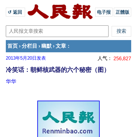
↺ 返回 
电子报
正體版
首页
分栏目
幽默
文章
›
›
›
：
2013年5月20日
发表
人气：
256,827
冷笑话：朝鲜核武器的六个秘密（图）
华华