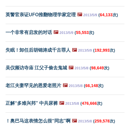
英警官亲证UFO推翻物理学家定理
🖼️
(
64,133
次)
2013/5/9
一个非常有启发的对话
🖼️
(
55,553
次)
2013/5/9
失眠！卸任后胡锦涛成千古罪人
🖼️
(
192,993
次)
2013/5/9
吴仪频访寺庙 江父子偷去鬼城
🖼️
(
98,649
次)
2013/5/8
老江夫妻罕见的恩爱老照片
🖼️
(
66,148
次)
2013/5/8
正解“多难兴邦” 中共尿裤
🖼️
(
476,666
次)
2013/5/8
！奥巴马这表情怎么很“同志”啊
🖼️
(
259,578
次)
2013/5/8