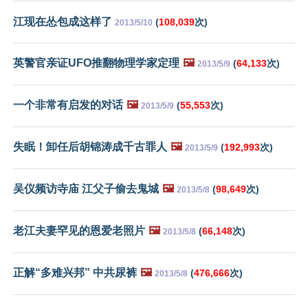
江现在怂包成这样了
(
108,039
次)
2013/5/10
英警官亲证UFO推翻物理学家定理
🖼️
(
64,133
次)
2013/5/9
一个非常有启发的对话
🖼️
(
55,553
次)
2013/5/9
失眠！卸任后胡锦涛成千古罪人
🖼️
(
192,993
次)
2013/5/9
吴仪频访寺庙 江父子偷去鬼城
🖼️
(
98,649
次)
2013/5/8
老江夫妻罕见的恩爱老照片
🖼️
(
66,148
次)
2013/5/8
正解“多难兴邦” 中共尿裤
🖼️
(
476,666
次)
2013/5/8