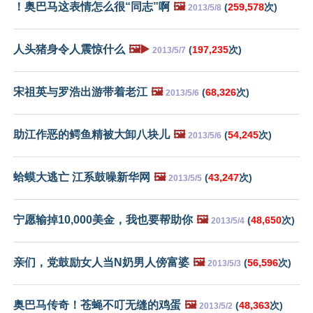
！奥巴马这表情怎么很“同志”啊
🖼️
(
259,578
次)
2013/5/8
人头猪身令人震惊什么
🖼️▶️
(
197,235
次)
2013/5/7
宋祖英与罗浩出游带着老江
🖼️
(
68,326
次)
2013/5/6
助江作恶的鳄鱼精被大卸八块儿
🖼️
(
54,245
次)
2013/5/6
蛤蟆大逃亡 江系鼓噪新华网
🖼️
(
43,247
次)
2013/5/5
宁愿输掉10,000美金，我也要帮助你
🖼️
(
48,650
次)
2013/5/4
亲们，党鼓励女人当N奶男人傍富婆
🖼️
(
56,596
次)
2013/5/3
奥巴马传奇！苍蝇不叮无缝的鸡蛋
🖼️
(
48,363
次)
2013/5/2