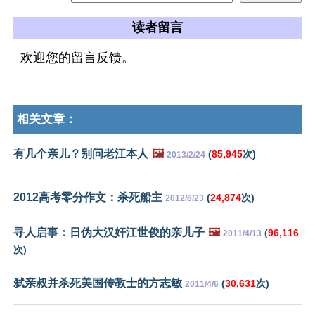
读者留言
欢迎您的留言反馈。
相关文章：
有几个亲儿？别问老江本人
🖼️
(
85,945
次)
2013/2/24
2012高考零分作文：杀死船主
(
24,874
次)
2012/6/23
寻人启事：日伪大汉奸江世俊的亲儿子
🖼️
(
96,116
2011/4/13
次)
弑亲叔并杀死美国传教士的方志敏
(
30,631
次)
2011/4/6