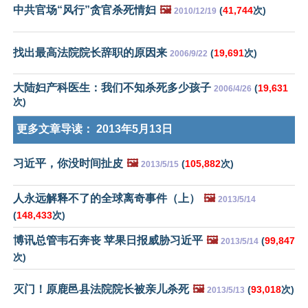
中共官场“风行”贪官杀死情妇
🖼️
(
41,744
次)
2010/12/19
找出最高法院院长辞职的原因来
(
19,691
次)
2006/9/22
大陆妇产科医生：我们不知杀死多少孩子
(
19,631
2006/4/26
次)
更多文章导读：
2013年5月13日
习近平，你没时间扯皮
🖼️
(
105,882
次)
2013/5/15
人永远解释不了的全球离奇事件（上）
🖼️
2013/5/14
(
148,433
次)
博讯总管韦石奔丧 苹果日报威胁习近平
🖼️
(
99,847
2013/5/14
次)
灭门！原鹿邑县法院院长被亲儿杀死
🖼️
(
93,018
次)
2013/5/13