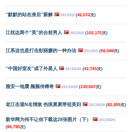
“默默的站在身后”新解
🖼️
(
42,072
次)
2013/5/2
江枕边两个“英”的台前男人
🖼️
(
101,171
次)
2013/5/2
江系这也是打击彭丽媛的一种办法
🖼️
(
56,596
次)
2013/5/1
“中国好室友”成了外星人
🖼️
(
42,765
次)
2013/4/30
雅安一地震 频频传稀奇
🖼️
(
235,607
次)
2013/4/29
老江击退N名情敌 伤痕累累带祖英归
🖼️
(
82,955
次)
2013/4/29
新华网为何不让你下载这28张图片（下）
🖼️
2013/4/28
(
86,790
次)