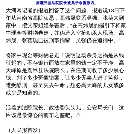
原鹿邑县法院院长被儿子杀害原因。
大河网记者的报道回答了这个问题。报道说13日下
午从河南省高院获悉，高炜晟联系吴强、张葵来到
家中，把父亲姐姐杀害后，“在高炜晟的指引下将家
中现金等财物卷走，并伪造入室抢劫杀人现场。高
炜晟、张葵现已被刑事拘留，吴强仍在追捕中。”

将家中现金等财物卷走！说明这场杀身之祸是从钱
引起的，不存银行而放在家里的钱一定不干净。高
天峰原是鹿邑县法院院长，在任期间收了多少黑心
钱、判了多少冤假错案，让多少无辜人进了监狱，
遭受酷刑，甚至失去生命，想必高天峰的儿女或多
或少是知道的。

活着的法院院长、政法委头头儿，公安局长们，这
应该是最惊心的前车之鉴吧。△
