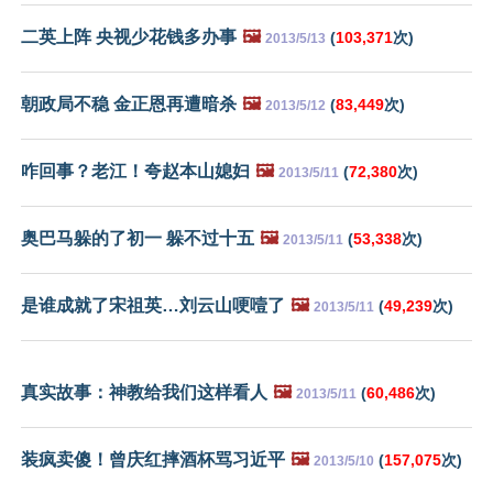
二英上阵 央视少花钱多办事
🖼️
(
103,371
次)
2013/5/13
朝政局不稳 金正恩再遭暗杀
🖼️
(
83,449
次)
2013/5/12
咋回事？老江！夸赵本山媳妇
🖼️
(
72,380
次)
2013/5/11
奥巴马躲的了初一 躲不过十五
🖼️
(
53,338
次)
2013/5/11
是谁成就了宋祖英…刘云山哽噎了
🖼️
(
49,239
次)
2013/5/11
真实故事：神教给我们这样看人
🖼️
(
60,486
次)
2013/5/11
装疯卖傻！曾庆红摔酒杯骂习近平
🖼️
(
157,075
次)
2013/5/10