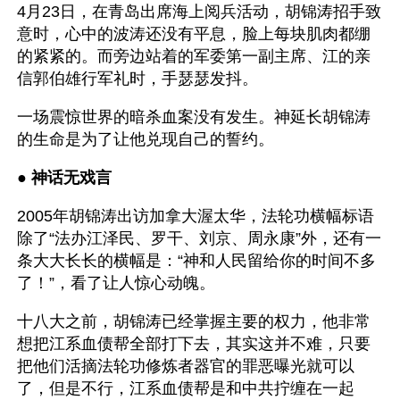
4月23日，在青岛出席海上阅兵活动，胡锦涛招手致
意时，心中的波涛还没有平息，脸上每块肌肉都绷
的紧紧的。而旁边站着的军委第一副主席、江的亲
信郭伯雄行军礼时，手瑟瑟发抖。
一场震惊世界的暗杀血案没有发生。神延长胡锦涛
的生命是为了让他兑现自己的誓约。
● 
神话无戏言
2005年胡锦涛出访加拿大渥太华，法轮功横幅标语
除了“法办江泽民、罗干、刘京、周永康”外，还有一
条大大长长的横幅是：“神和人民留给你的时间不多
了！”，看了让人惊心动魄。
十八大之前，胡锦涛已经掌握主要的权力，他非常
想把江系血债帮全部打下去，其实这并不难，只要
把他们活摘法轮功修炼者器官的罪恶曝光就可以
了，但是不行，江系血债帮是和中共拧缠在一起