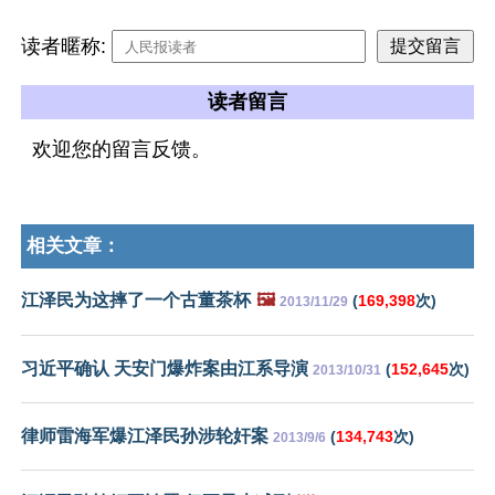
读者暱称:
读者留言
欢迎您的留言反馈。
相关文章：
江泽民为这摔了一个古董茶杯
🖼️
(
169,398
次)
2013/11/29
习近平确认 天安门爆炸案由江系导演
(
152,645
次)
2013/10/31
律师雷海军爆江泽民孙涉轮奸案
(
134,743
次)
2013/9/6