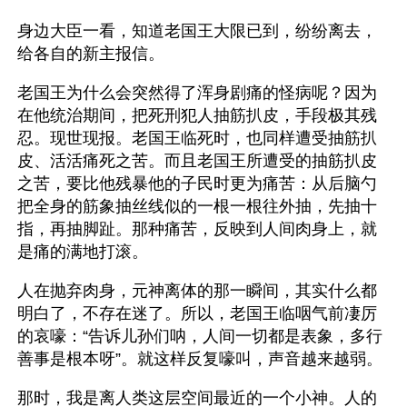
身边大臣一看，知道老国王大限已到，纷纷离去，
给各自的新主报信。
老国王为什么会突然得了浑身剧痛的怪病呢？因为
在他统治期间，把死刑犯人抽筋扒皮，手段极其残
忍。现世现报。老国王临死时，也同样遭受抽筋扒
皮、活活痛死之苦。而且老国王所遭受的抽筋扒皮
之苦，要比他残暴他的子民时更为痛苦：从后脑勺
把全身的筋象抽丝线似的一根一根往外抽，先抽十
指，再抽脚趾。那种痛苦，反映到人间肉身上，就
是痛的满地打滚。
人在抛弃肉身，元神离体的那一瞬间，其实什么都
明白了，不存在迷了。所以，老国王临咽气前凄厉
的哀嚎：“告诉儿孙们呐，人间一切都是表象，多行
善事是根本呀”。就这样反复嚎叫，声音越来越弱。
那时，我是离人类这层空间最近的一个小神。人的