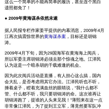
这么一个简单的不能再简单的履历，甚至连个黑白
遗照都免了！
● 
2009年黄海谋杀依然未遂
据人民报专栏作家姜平提供的内幕消息，2009年4月
江再次搞震惊世界的
黄海谋杀案
，目标还是胡锦
涛。
2009年4月下旬，因为29国海军在黄海海上阅兵，
所以军委主席胡锦涛必须去那个惊魂之地。江泽民
认为这是一个暗杀胡的千载难逢的机会。
因为此次阅兵活动是直播，有人担心这么搞，国内
会大乱，是否考虑用其它办法。江泽民听也不听，
捶着桌子，瞪着充满血丝的眼睛说，“我什么都不
管、什么都不听，我只要胡锦涛的命。这次谁再让
胡锦涛跑了，提谁的人头来见我！”薄熙来在这一点
非常像江泽民，为了捉到王立军，薄竟然要军队冲