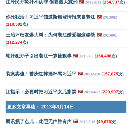
江泽民孙轮奸不认罪 但要最大减刑
🖼️
(
154,937
次)
2013/8/31
你死我活！习近平知道斯诺登情报来自老江
🖼️
2013/8/2
(
110,582
次)
王冶坪密友爆大料：为何老江酷爱摆这姿势
🖼️
2013/8/1
(
112,274
次)
轮奸犯孙子引出老江一箩筐糗事
🖼️
(
154,488
次)
2013/7/5
装疯卖傻！曾庆红摔酒杯骂习近平
🖼️
(
157,075
次)
2013/5/10
江指示：必要时把习近平女儿撕票
🖼️
(
220,907
次)
2013/4/11
更多文章导读：
2013年3月14日
腾讯损了点儿…此照无声胜有声
🖼️
(
49,670
次)
2013/3/16