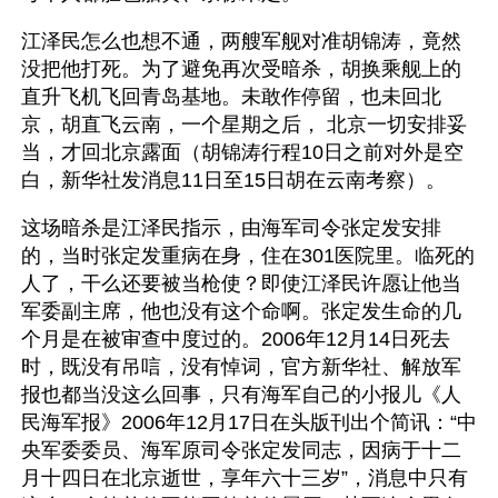
江泽民怎么也想不通，两艘军舰对准胡锦涛，竟然
没把他打死。为了避免再次受暗杀，胡换乘舰上的
直升飞机飞回青岛基地。未敢作停留，也未回北
京，胡直飞云南，一个星期之后， 北京一切安排妥
当，才回北京露面（胡锦涛行程10日之前对外是空
白，新华社发消息11日至15日胡在云南考察）。
这场暗杀是江泽民指示，由海军司令张定发安排
的，当时张定发重病在身，住在301医院里。临死的
人了，干么还要被当枪使？即使江泽民许愿让他当
军委副主席，他也没有这个命啊。张定发生命的几
个月是在被审查中度过的。2006年12月14日死去
时，既没有吊唁，没有悼词，官方新华社、解放军
报也都当没这么回事，只有海军自己的小报儿《人
民海军报》2006年12月17日在头版刊出个简讯：“中
央军委委员、海军原司令张定发同志，因病于十二
月十四日在北京逝世，享年六十三岁”，消息中只有