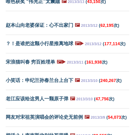
唯色获奖 “伟光正”太囊踹
🖼️
(
43,150
次)
2013/3/13
赵本山向老婆保证：心不出家门
🖼️
(
62,195
次)
2013/3/12
？！是谁把这颗小行星推离地球
🖼️▶️
(
177,114
次)
2013/3/12
宋浪猫叫春 穷百姓埋单
🖼️▶️
(
161,938
次)
2013/3/11
小笑话：申纪兰孙春兰台上台下
🖼️
(
240,267
次)
2013/3/10
老江应该给这男人一颗原子弹
🖼️
(
47,756
次)
2013/3/10
网友对宋祖英演唱会的评论史无前例
🖼️
(
54,073
次)
2013/3/9