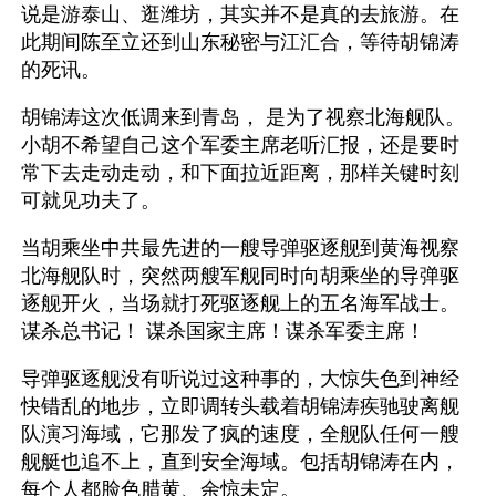
说是游泰山、逛潍坊，其实并不是真的去旅游。在
此期间陈至立还到山东秘密与江汇合，等待胡锦涛
的死讯。
胡锦涛这次低调来到青岛， 是为了视察北海舰队。
小胡不希望自己这个军委主席老听汇报，还是要时
常下去走动走动，和下面拉近距离，那样关键时刻
可就见功夫了。
当胡乘坐中共最先进的一艘导弹驱逐舰到黄海视察
北海舰队时，突然两艘军舰同时向胡乘坐的导弹驱
逐舰开火，当场就打死驱逐舰上的五名海军战士。
谋杀总书记！ 谋杀国家主席！谋杀军委主席！
导弹驱逐舰没有听说过这种事的，大惊失色到神经
快错乱的地步，立即调转头载着胡锦涛疾驰驶离舰
队演习海域，它那发了疯的速度，全舰队任何一艘
舰艇也追不上，直到安全海域。包括胡锦涛在内，
每个人都脸色腊黄、余惊未定。