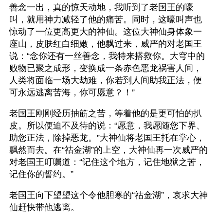
善念一出，真的惊天动地，我听到了老国王的嚎
叫，就用神力减轻了他的痛苦。同时，这嚎叫声也
惊动了一位更高更大的神仙。这位大神仙身体象一
座山，皮肤红白细嫩，他飘过来，威严的对老国王
说：“念你还有一丝善念，我特来搭救你。大穹中的
败物已聚之成形，变换成一条赤色恶龙祸害人间，
人类将面临一场大劫难，你若到人间助我正法，便
可永远逃离苦海，你可愿意？！”
老国王刚刚经历抽筋之苦，等着他的是更可怕的扒
皮。所以便迫不及待的说：“愿意，我愿随您下界、
助您正法，除掉恶龙。”大神仙将老国王托在掌心，
飘然而去。在“祜金湖”的上空，大神仙再一次威严的
对老国王叮嘱道：“记住这个地方，记住地狱之苦，
记住你的誓约。”
老国王向下望望这个令他胆寒的“祜金湖”，哀求大神
仙赶快带他逃离。