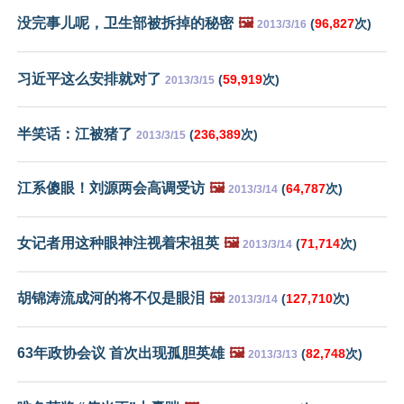
没完事儿呢，卫生部被拆掉的秘密
🖼️
(
96,827
次)
2013/3/16
习近平这么安排就对了
(
59,919
次)
2013/3/15
半笑话：江被猪了
(
236,389
次)
2013/3/15
江系傻眼！刘源两会高调受访
🖼️
(
64,787
次)
2013/3/14
女记者用这种眼神注视着宋祖英
🖼️
(
71,714
次)
2013/3/14
胡锦涛流成河的将不仅是眼泪
🖼️
(
127,710
次)
2013/3/14
63年政协会议 首次出现孤胆英雄
🖼️
(
82,748
次)
2013/3/13