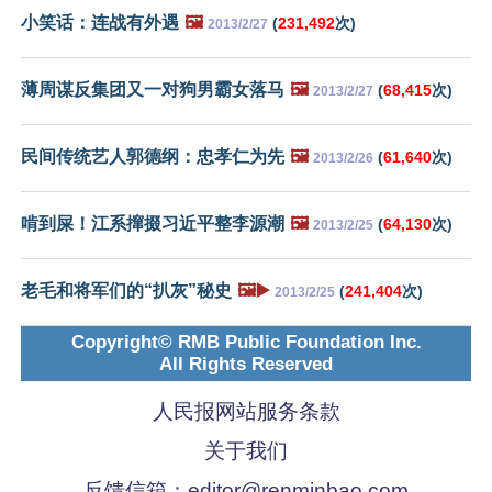
小笑话：连战有外遇
🖼️
(
231,492
次)
2013/2/27
薄周谋反集团又一对狗男霸女落马
🖼️
(
68,415
次)
2013/2/27
民间传统艺人郭德纲：忠孝仁为先
🖼️
(
61,640
次)
2013/2/26
啃到屎！江系撺掇习近平整李源潮
🖼️
(
64,130
次)
2013/2/25
老毛和将军们的“扒灰”秘史
🖼️▶️
(
241,404
次)
2013/2/25
Copyright© RMB Public Foundation Inc.
All Rights Reserved
人民报网站服务条款
关于我们
反馈信箱：
editor@renminbao.com