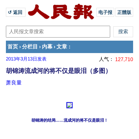
↺ 返回 
电子报
正體版
首页
分栏目
内幕
文章
›
›
›
：
2013年3月13日
发表
人气：
127,710
胡锦涛流成河的将不仅是眼泪（多图）
萧良量
胡锦涛的结局……流成河的将不仅是眼泪！