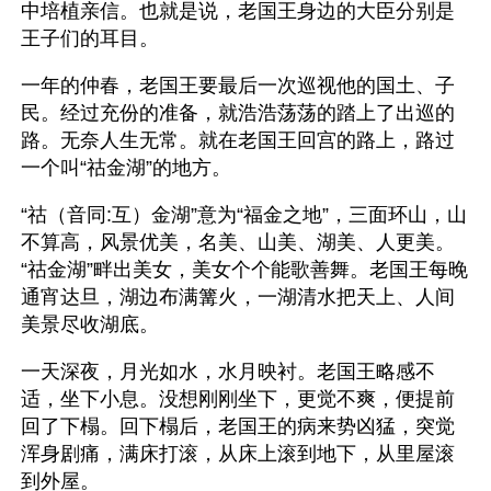
中培植亲信。也就是说，老国王身边的大臣分别是
王子们的耳目。
一年的仲春，老国王要最后一次巡视他的国土、子
民。经过充份的准备，就浩浩荡荡的踏上了出巡的
路。无奈人生无常。就在老国王回宫的路上，路过
一个叫“祜金湖”的地方。
“祜（音同:互）金湖”意为“福金之地”，三面环山，山
不算高，风景优美，名美、山美、湖美、人更美。
“祜金湖”畔出美女，美女个个能歌善舞。老国王每晚
通宵达旦，湖边布满篝火，一湖清水把天上、人间
美景尽收湖底。
一天深夜，月光如水，水月映衬。老国王略感不
适，坐下小息。没想刚刚坐下，更觉不爽，便提前
回了下榻。回下榻后，老国王的病来势凶猛，突觉
浑身剧痛，满床打滚，从床上滚到地下，从里屋滚
到外屋。