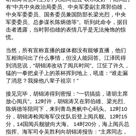
有“中共中央政治局委员、中央军委副主席郭伯雄，
中央军委委员、国务委员兼国防部长梁光烈，中央
军委委员、总参谋长陈炳德等”。听到此命令，据目
击者透露，当时郭伯雄的表情几乎是无法掩饰的惊
慌。
当然，所有宣称直播的媒体都没有能够直播，他们
互相询问出了什么事情，但没人能回答。江泽民得
到消息说，“胡锦涛改动了阅兵时间”。江怔了许久，
猛的一拳把桌子上的茶杯挥到地上，吼道：“谁走漏
了消息？我操他八辈子祖宗！”  
接见完毕，胡锦涛得到密报：“一切搞掂，请胡主席
放心阅兵”。12时许，胡锦涛又在郭伯雄、梁光烈、
陈炳德等陪同下，来到青岛奥帆中心码头。12时10
分，胡锦涛检阅海军仪仗队后登上阅兵舰。12时15
分，14国阅兵舰驶向大海。 14时20分，海上阅兵总
指挥、海军司令吴胜利向胡锦涛报告：“主席同志，