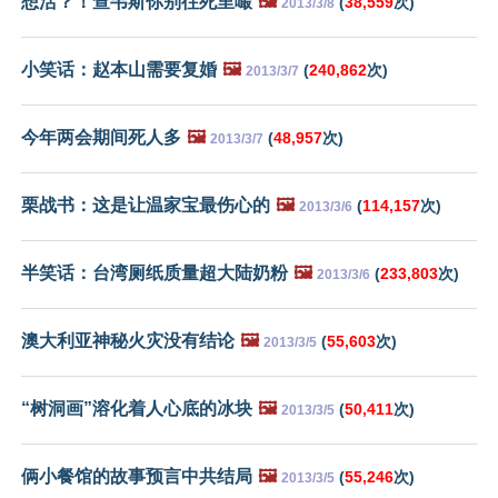
想活？！查韦斯你别往死里嘬
🖼️
(
38,559
次)
2013/3/8
小笑话：赵本山需要复婚
🖼️
(
240,862
次)
2013/3/7
今年两会期间死人多
🖼️
(
48,957
次)
2013/3/7
栗战书：这是让温家宝最伤心的
🖼️
(
114,157
次)
2013/3/6
半笑话：台湾厕纸质量超大陆奶粉
🖼️
(
233,803
次)
2013/3/6
澳大利亚神秘火灾没有结论
🖼️
(
55,603
次)
2013/3/5
“树洞画”溶化着人心底的冰块
🖼️
(
50,411
次)
2013/3/5
俩小餐馆的故事预言中共结局
🖼️
(
55,246
次)
2013/3/5