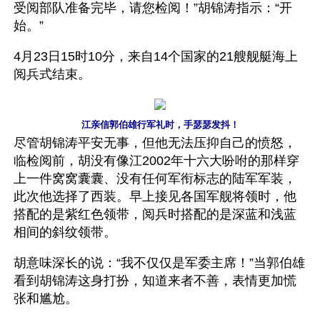
受阅部队准备完毕，请您检阅！”胡锦涛指示：“开
始。”
4月23日15时10分，来自14个国家的21艘舰艇海上
阅兵式结束。
江亲信郭伯雄行军礼时，手瑟瑟发抖！
尽管胡锦涛平安无事，但他无法压抑自己的愤怒，
临检阅前，胡没有像江2002年十六大吩咐的那样穿
上一件窝窝囊囊、没有任何军衔标志的陆军军装，
此次他选择了西装。早上接见各国军舰将领时，他
搭配的是紫红色领带，阅兵时搭配的是深蓝和浅蓝
相间的斜纹领带。
胡意味深长的说：“我不仅仅是军委主席！”当郭伯雄
看到胡锦涛这身打扮，知道来者不善，表情更加慌
张和尴尬。