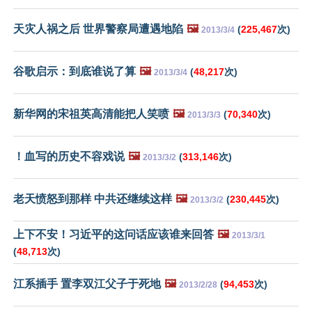
天灾人祸之后 世界警察局遭遇地陷
🖼️
(
225,467
次)
2013/3/4
谷歌启示：到底谁说了算
🖼️
(
48,217
次)
2013/3/4
新华网的宋祖英高清能把人笑喷
🖼️
(
70,340
次)
2013/3/3
！血写的历史不容戏说
🖼️
(
313,146
次)
2013/3/2
老天愤怒到那样 中共还继续这样
🖼️
(
230,445
次)
2013/3/2
上下不安！习近平的这问话应该谁来回答
🖼️
2013/3/1
(
48,713
次)
江系插手 置李双江父子于死地
🖼️
(
94,453
次)
2013/2/28