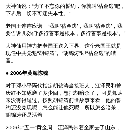
大神仙说：“为了不忘你的誓约，你就叫‘祜金逃’吧，
下界后，切不可迷失本性。”
老国王连连应诺：“我叫‘祜金逃’，我叫‘祜金逃’，我
要告诉儿孙们‘多行善事是根本，多行善事是根本’。”
大神仙用神力把老国王送入下界。这个老国王就是
现任中共党魁“胡锦涛”。“胡锦涛”即“祜金逃”的谐
音。
● 
2006年黄海惊魂
对于邓小平隔代指定胡锦涛当接班人，江泽民和曾
庆红不知琢磨了多少回，想把胡暗杀了， 可是却从
来没有得逞过。按照胡锦涛前世故事来看，他的誓
约还没兑现呢，怎么能让他死呢，所以怎么暗杀，
胡锦涛还是活着。
2006年“五一”黄金周，江泽民带着全家去了山东，