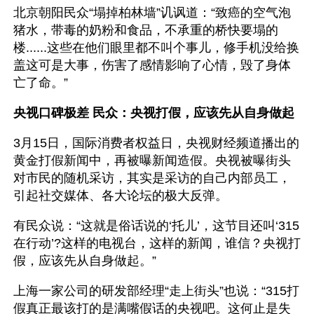
北京朝阳民众“塌掉柏林墙”讥讽道：“致癌的空气泡
猪水，带毒的奶粉和食品，不承重的桥快要塌的
楼......这些在他们眼里都不叫个事儿，修手机没给换
盖这可是大事，伤害了感情影响了心情，毁了身体
亡了命。”
央视口碑极差 民众：央视打假，应该先从自身做起
3月15日，国际消费者权益日，央视财经频道播出的
黄金打假新闻中，再被曝新闻造假。央视被曝街头
对市民的随机采访，其实是采访的自己内部员工，
引起社交媒体、各大论坛的极大反弹。
有民众说：“这就是俗话说的‘托儿’，这节目还叫‘315
在行动’?这样的电视台，这样的新闻，谁信？央视打
假，应该先从自身做起。”
上海一家公司的研发部经理“走上街头”也说：“315打
假真正最该打的是满嘴假话的央视吧。这何止是失