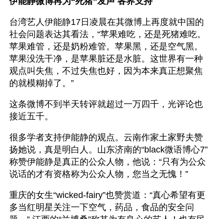
伊能静微博再为“死猪”发声 各界支持
台湾艺人伊能静17日凌晨在其微博上再度就中国的
社会问题表达其看法，“苹果难吃，还是死猪难吃。
苹果难管，还是奶粉难管。苹果黑，还是空气黑。
苹果没洗干净，是苹果脏还是水脏。这世界有一种
观点叫失焦，不过失焦也好，因为本来真正想聚焦
的就模糊掉了。”
这条微博不到半天转评就超过一万四千，光评论也
接近五千。
很多学者支持伊能静的观点。云南作家土家野夫赞
扬她说，真是明白人。山东济南的“black微语博心7”
称赞伊能静是真正的公众人物，他说：“只有为公众
说话的才有资格称为公众人物，您当之无愧！”
重庆的女生“wicked-fairy”也赞赏道：“真心希望有更
多当红明星关注一下空气，药品，食品的安全问