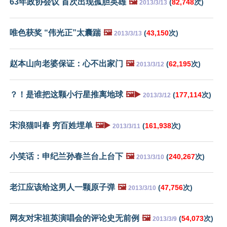
63年政协会议 首次出现孤胆英雄
🖼️
(
82,748
次)
2013/3/13
唯色获奖 “伟光正”太囊踹
🖼️
(
43,150
次)
2013/3/13
赵本山向老婆保证：心不出家门
🖼️
(
62,195
次)
2013/3/12
？！是谁把这颗小行星推离地球
🖼️▶️
(
177,114
次)
2013/3/12
宋浪猫叫春 穷百姓埋单
🖼️▶️
(
161,938
次)
2013/3/11
小笑话：申纪兰孙春兰台上台下
🖼️
(
240,267
次)
2013/3/10
老江应该给这男人一颗原子弹
🖼️
(
47,756
次)
2013/3/10
网友对宋祖英演唱会的评论史无前例
🖼️
(
54,073
次)
2013/3/9