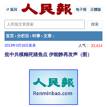
↺ 返回 
电子报
正體版
首页
分栏目
时事
文章
›
›
›
：
2013年3月16日
发表
人气：
33,414
批中共模糊死猪焦点 伊能静再发声（图）