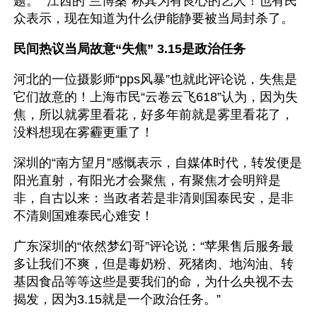
题。” 江西的“兰博桑”称其为有良心的艺人！也有民
众表示，现在知道为什么伊能静要被当局封杀了。
民间热议当局故意“失焦” 3.15是政治任务
河北的一位摄影师“pps风暴”也就此评论说，失焦是
它们故意的！上海市民“云卷云飞618”认为，因为失
焦，所以就雾里看花，好多年前就是雾里看花了，
没料想现在雾霾更重了！
深圳的“南方望月”感慨表示，自媒体时代，转发便是
阳光直射，有阳光才会聚焦，有聚焦才会明辩是
非，自古以来：当政者若是非清则国泰民安，是非
不清则国难泰民心难安！
广东深圳的“依然梦幻哥”评论说：“苹果售后服务最
多让我们不爽，但是毒奶粉、死猪肉、地沟油、转
基因食品等等这些是要我们的命，为什么央视不去
揭发，因为3.15就是一个政治任务。”