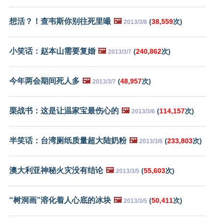
想活？！查韦斯你别往死里嘬
🖼️
(
38,559
次)
2013/3/8
小笑话：赵本山需要复婚
🖼️
(
240,862
次)
2013/3/7
今年两会期间死人多
🖼️
(
48,957
次)
2013/3/7
栗战书：这是让温家宝最伤心的
🖼️
(
114,157
次)
2013/3/6
半笑话：台湾厕纸质量超大陆奶粉
🖼️
(
233,803
次)
2013/3/6
澳大利亚神秘火灾没有结论
🖼️
(
55,603
次)
2013/3/5
“树洞画”溶化着人心底的冰块
🖼️
(
50,411
次)
2013/3/5