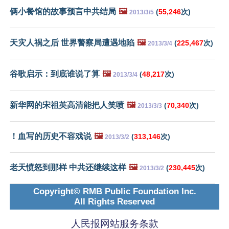
俩小餐馆的故事预言中共结局
🖼️
(
55,246
次)
2013/3/5
天灾人祸之后 世界警察局遭遇地陷
🖼️
(
225,467
次)
2013/3/4
谷歌启示：到底谁说了算
🖼️
(
48,217
次)
2013/3/4
新华网的宋祖英高清能把人笑喷
🖼️
(
70,340
次)
2013/3/3
！血写的历史不容戏说
🖼️
(
313,146
次)
2013/3/2
老天愤怒到那样 中共还继续这样
🖼️
(
230,445
次)
2013/3/2
Copyright© RMB Public Foundation Inc.
All Rights Reserved
人民报网站服务条款