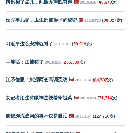
腾讯损了点儿…此照无声胜有声
🖼️
(
49,670
次)
2013/3/16
没完事儿呢，卫生部被拆掉的秘密
🖼️
(
96,827
次)
2013/3/16
习近平这么安排就对了
(
59,919
次)
2013/3/15
半笑话：江被猪了
(
236,389
次)
2013/3/15
江系傻眼！刘源两会高调受访
🖼️
(
64,787
次)
2013/3/14
女记者用这种眼神注视着宋祖英
🖼️
(
71,714
次)
2013/3/14
胡锦涛流成河的将不仅是眼泪
🖼️
(
127,710
次)
2013/3/14