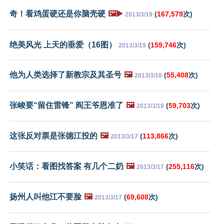
奇！看鸡蛋硬还是你脑壳硬
🖼️▶️
(
167,579
次)
2013/3/19
绝美风光 上天的垂爱（16图）
(
159,746
次)
2013/3/19
他为人类选择了新教宗及其圣号
🖼️
(
55,408
次)
2013/3/18
张峻要“留住雷锋” 阎王爷恩准了
🖼️
(
59,703
次)
2013/3/18
这张反对票是张德江投的
🖼️
(
113,866
次)
2013/3/17
小笑话：看图找答案 有几个二奶
🖼️
(
255,116
次)
2013/3/17
扬州人叫他江不要脸
🖼️
(
69,608
次)
2013/3/17