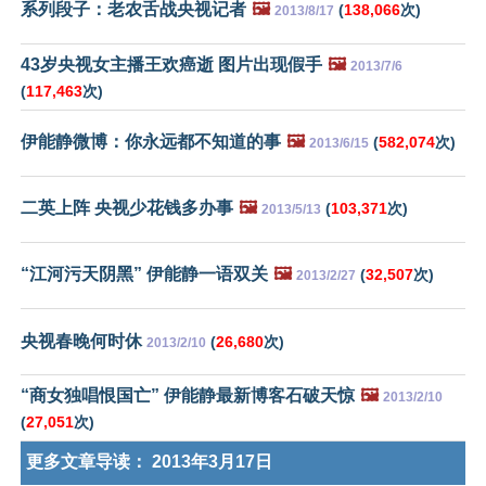
系列段子：老农舌战央视记者
🖼️
(
138,066
次)
2013/8/17
43岁央视女主播王欢癌逝 图片出现假手
🖼️
2013/7/6
(
117,463
次)
伊能静微博：你永远都不知道的事
🖼️
(
582,074
次)
2013/6/15
二英上阵 央视少花钱多办事
🖼️
(
103,371
次)
2013/5/13
“江河污天阴黑” 伊能静一语双关
🖼️
(
32,507
次)
2013/2/27
央视春晚何时休
(
26,680
次)
2013/2/10
“商女独唱恨国亡” 伊能静最新博客石破天惊
🖼️
2013/2/10
(
27,051
次)
更多文章导读：
2013年3月17日