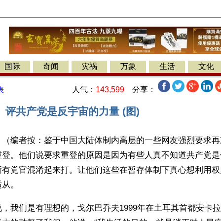
国际
奇闻
灾祸
万象
生活
文化
人气：
143,599
分享：
表
评共产党是反宇宙的力量 (图)
】（编者按：鉴于中国大陆体制内高层的一些网友强烈要求再
重登。他们说要求重登的原因是因为有些人真不知道共产党是
所有党官混淆起来打。让他们这些在暂存体制下真心想利用权
适从。
，我们是有理想的，戈尔巴乔夫1999年在土耳其首都安卡