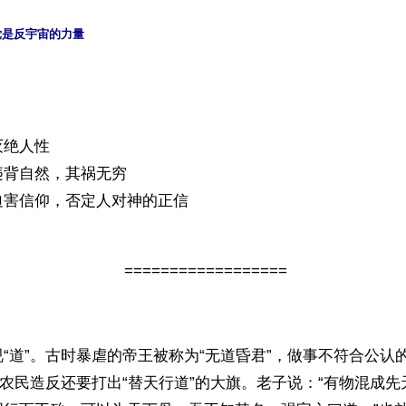
是反宇宙的力量 
灭绝人性
违背自然，其祸无穷
迫害信仰，否定人对神的正信
==================
“道”。古时暴虐的帝王被称为“无道昏君”，做事不符合公认的
连农民造反还要打出“替天行道”的大旗。老子说：“有物混成