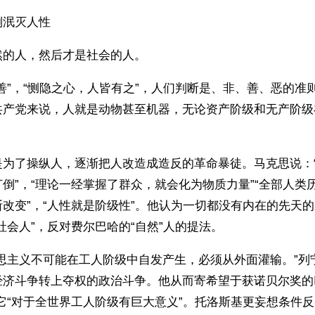
倒泯灭人性
然的人，然后才是社会的人。
善”，“恻隐之心，人皆有之”，人们判断是、非、善、恶的准
共产党来说，人就是动物甚至机器，无论资产阶级和无产阶级
是为了操纵人，逐渐把人改造成造反的革命暴徒。马克思说：
倒”，“理论一经掌握了群众，就会化为物质力量”“全部人类
改变”，“人性就是阶级性”。他认为一切都没有内在的先天
社会人”，反对费尔巴哈的“自然”人的提法。
克思主义不可能在工人阶级中自发产生，必须从外面灌输。”列
经济斗争转上夺权的政治斗争。他从而寄希望于获诺贝尔奖的
它“对于全世界工人阶级有巨大意义”。托洛斯基更妄想条件