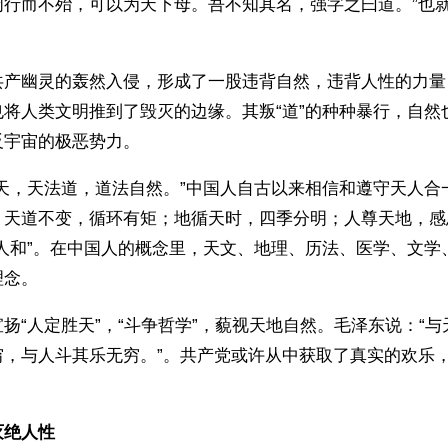
行而不殆，可以为天下母。吾不知其名，强字之曰道。”也就
共产幽灵的轰然入侵，形成了一股违背自然，违背人性的力量
也将人类文明推到了毁灭的边缘。其叛“道”的种种暴行，自然
反宇宙的极恶势力。
法天，天法道，道法自然。”中国人自古以来相信和遵守天人合
。天道不变，循环有矩；地循天时，四季分明；人尊天地，感
、人和”。在中国人的概念里，天文、地理、历法、医学、文学
理念。
扬“人定胜天”，“斗争哲学”，藐视天地自然。毛泽东说：“
穷，与人斗其乐无穷。”。共产党或许从中获取了真实的欢乐
。
灭绝人性