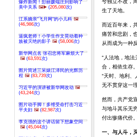
兮独立不改，周
爆炸新闻！彭丽媛端庄到影响了
美中关系
🖼️▶️
(
205,080
次)
生了天地。
江系嫡亲"飞月网"的小儿科
🖼️
(
46,986
次)
而近百年来，
痛苦和悲剧，
逼疯老师！小学生作文晃动着种
族被灭绝的影子
🖼️
(
58,006
次)
从而成为一种
新华网点名 张召忠将军麻烦大了
“人法地，地
🖼️
(
63,591
次)
合，相依生存
图片简述三呆婊江泽民的光辉历
程
🖼️
(
83,739
次)
“天时、地利
无不贯穿这一
习近平的演讲被新华网改动
🖼️
(
43,244
次)
然而，共产党宣
图片动手脚！多维受命打击习近
与地斗其乐无
平夫妇
🖼️
(
82,987
次)
付出惨痛代价
李克强的这个讲话留下想象空间
🖼️
(
45,044
次)
一、与人斗，