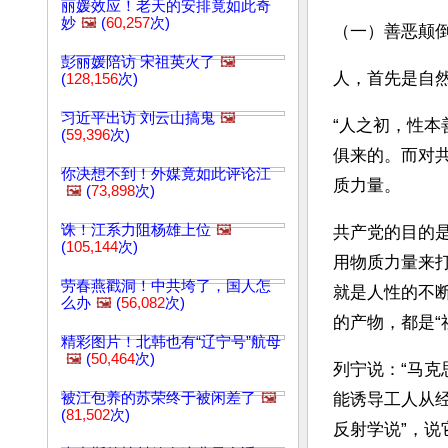
丽媛效应！老天的安排竟如此奇
妙
🖼️
(
60,257
次)
（一）善恶颠
彭丽媛陪访 宋祖英火了
🖼️
人，首先是自
(
128,156
次)
习近平出访 刘云山搞鬼
🖼️
“人之初，性本
(
59,396
次)
俱来的。而对
你决想不到！外媒竟如此评论江
质力量。
🖼️
(
73,898
次)
诛！江系力阻杨雄上位
🖼️
共产党的目的
(
105,144
次)
用物质力量来打
劳春燕戳洞！中共垮了，国人怎
就是人性的不断
么办
🖼️
(
56,082
次)
的产物，都是“
精彩图片！北韩也有“辽宁号”航母
🖼️
(
50,464
次)
列宁说：“马
被江包养的苏荣终于被闲差了
🖼️
能诱导工人从
(
81,502
次)
反射学说”，说