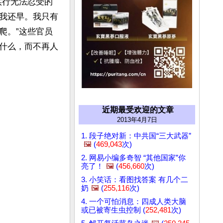
实行无法忍受的
我还早。我只有
爬。”这些官员
什么，而不再人
近期最受欢迎的文章
2013年4月7日
1. 段子绝对新：中共国“三大武器”
🖼️
(
469,043
次)
2. 网易小编多奇智 “其他国家”你
亮了！
🖼️
(
456,660
次)
3. 小笑话：看图找答案 有几个二
奶
🖼️
(
255,116
次)
4. 一个可怕消息：四成人类大脑
或已被寄生虫控制 (
252,481
次)