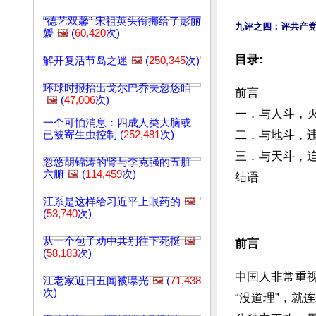
“德艺双馨” 宋祖英头衔挪给了彭丽
九评之四：评共产党
媛
🖼️
(
60,420
次)
目录:
解开复活节岛之迷
🖼️
(
250,345
次)
环球时报抬出戈尔巴乔夫忽悠咱
前言
🖼️
(
47,006
次)
一．与人斗，
一个可怕消息：四成人类大脑或
二．与地斗，
已被寄生虫控制 (
252,481
次)
三．与天斗，
忽悠胡锦涛的肾与李克强的五脏
六腑
🖼️
(
114,459
次)
结语 
江系是这样给习近平上眼药的
🖼️
(
53,740
次)
从一个包子劝中共别往下死挺
🖼️
前言
(
58,183
次)
中国人非常重视
江老家近日丑闻被曝光
🖼️
(
71,438
次)
“没道理”，就