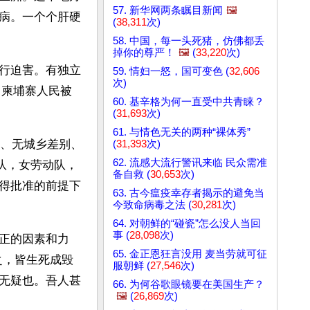
57. 新华网两条瞩目新闻
🖼️
病。一个个肝硬
(
38,311
次)
58. 中国，每一头死猪，仿佛都丢
掉你的尊严！
🖼️
(
33,220
次)
行迫害。有独立
59. 情妇一怒，国可变色 (
32,606
次)
，柬埔寨人民被
60. 基辛格为何一直受中共青睐？
(
31,693
次)
61. 与情色无关的两种“裸体秀”
别、无城乡差别、
(
31,393
次)
62. 流感大流行警讯来临 民众需准
队，女劳动队，
备自救 (
30,653
次)
得批准的前提下
63. 古今瘟疫幸存者揭示的避免当
今致命病毒之法 (
30,281
次)
64. 对朝鲜的“碰瓷”怎么没人当回
事 (
28,098
次)
正的因素和力
65. 金正恩狂言没用 麦当劳就可征
之，皆生死成毁
服朝鲜 (
27,546
次)
无疑也。吾人甚
66. 为何谷歌眼镜要在美国生产？
🖼️
(
26,869
次)