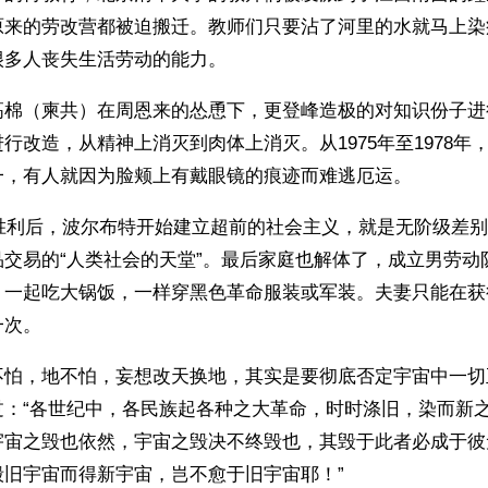
原来的劳改营都被迫搬迁。教师们只要沾了河里的水就马上染
很多人丧失生活劳动的能力。
高棉（柬共）在周恩来的怂恿下，更登峰造极的对知识份子进
行改造，从精神上消灭到肉体上消灭。从1975年至1978年
一，有人就因为脸颊上有戴眼镜的痕迹而难逃厄运。
年胜利后，波尔布特开始建立超前的社会主义，就是无阶级差
品交易的“人类社会的天堂”。最后家庭也解体了，成立男劳动
，一起吃大锅饭，一样穿黑色革命服装或军装。夫妻只能在获
一次。
不怕，地不怕，妄想改天换地，其实是要彻底否定宇宙中一切
过：“各世纪中，各民族起各种之大革命，时时涤旧，染而新
宇宙之毁也依然，宇宙之毁决不终毁也，其毁于此者必成于彼
毁旧宇宙而得新宇宙，岂不愈于旧宇宙耶！”