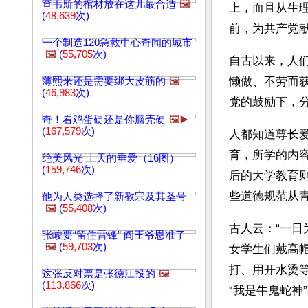
查韦斯的棺材放在这儿最合适
🖼️
上，而且从生
(
48,639
次)
前，为共产党
一个制造120急救中心奇闻的城市
🖼️
(
55,705
次)
自古以来，人
懒做、不劳而
薄熙来还是需要绑大皮筋的
🖼️
(
46,983
次)
党的鼓励下，
奇！看鸡蛋硬还是你脑壳硬
🖼️▶️
(
167,579
次)
人都知道尊长
育，所学的内
绝美风光 上天的垂爱（16图）
(
159,746
次)
后的大学教育
些道德规范从
他为人类选择了新教宗及其圣号
🖼️
(
55,408
次)
古人云：“一日
张峻要“留住雷锋” 阎王爷恩准了
🖼️
(
59,703
次)
女学生们戴高
打、用开水烫
这张反对票是张德江投的
🖼️
(
113,866
次)
“我是牛鬼蛇神