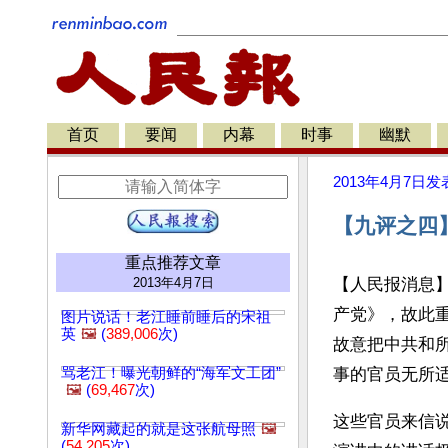
首页
要闻
内幕
时事
幽默
2013年4月7日
发
【九评之四】
重点推荐文章
2013年4月7日
【人民报消息
产党》，故此
图片说话！老江睡前睡后的宋祖
英
🖼️
(
389,006
次)
故意把中共和
骂老江！曝光朝鲜的“海军文工团”
事的官员无所
🖼️
(
69,467
次)
这些官员来信说
新华网藏起的就是这张航母照
🖼️
(
54,205
次)