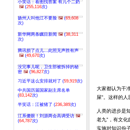
小笑话：看图找答案 有几个二奶
🖼️
(
255,116
次)
扬州人叫他江不要脸
🖼️
(
69,608
次)
新华网两条瞩目新闻
🖼️
(
38,311
次)
腾讯损了点儿…此照无声胜有声
🖼️
(
49,670
次)
没完事儿呢，卫生部被拆掉的秘
密
🖼️
(
96,827
次)
习近平这么安排就对了 (
59,919
次)
大家都认为干净
中共国历届国家副主席名单
(
83,142
次)
屎”。这样的
半笑话：江被猪了 (
236,389
次)
人类的进步是
江系傻眼！刘源两会高调受访
🖼️
老九”，有文
(
64,787
次)
实施对知识份