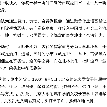
理上改变人，像狗一样一听到午餐铃声就流口水，让士兵一听
献身。
们认为通过努力、劳动、会得到报偿，通过勤劳使生活富裕让
获则被视为恶劣。共产党像瘟疫一样传入中国后，社会上的流
分土地，抢财产，欺男霸女，全部堂而皇之地成了合法行为。
爱幼好，目无师长不好。古代的儒家教育分为大学和小学。十
容就是洒扫、进退、应对的小节（就是卫生、举止、言谈等方
则侧重在尊德性、道问学之类。而在批林批孔，批师道尊严运
青少年的头脑中彻底剔除。
为师，终生为父”。1966年8月5日，北京师范大学女子附属
帽子、往身上泼黑墨、敲簸箕游街、挂黑牌子、强迫下跪、用
等等方法活活打死。北京大学附属中学的女校长被学生强迫敲
”，头发乱七八糟被剪光，头打出了血，推倒在地上爬。