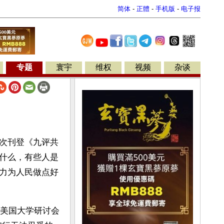
简体
-
正體
-
手机版
-
电子报
专题
寰宇
维权
视频
杂谈
次刊登《九评共
什么，有些人是
力为人民做点好
拉美国大学研讨会