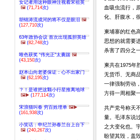
女记者用这种眼神注视着宋祖英
血吸虫流行，
🖼️
(
71,714
次)
化、肝腹水，
胡锦涛流成河的将不仅是眼泪
🖼️
(
127,710
次)
柬埔寨的红色
63年政协会议 首次出现孤胆英雄
思想的就需要进
🖼️
(
82,748
次)
杀害了四分之
唯色获奖 “伟光正”太囊踹
🖼️
(
43,150
次)
柬共在1975
赵本山向老婆保证：心不出家门
无货币、无商
🖼️
(
62,195
次)
一律强制劳动
？！是谁把这颗小行星推离地球
方得一周相聚
🖼️▶️
(
177,114
次)
宋浪猫叫春 穷百姓埋单
🖼️▶️
共产党号称天
(
161,938
次)
量。毛泽东说
小笑话：申纪兰孙春兰台上台下
之大变化也。
🖼️
(
240,267
次)
盼望其毁，盖