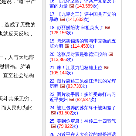
16. 【九评之四】评共产党是反宇
是说，“道”中产
宙的力量
🖼️
(
143,599
次)
17. 【九评之三】评中国共产党的
暴政
🖼️
(
141,693
次)
，造成了无数的
18. 彭丽媛陪访 宋祖英火了
🖼️
(
128,156
次)
也就反天反地，
19. 忽悠胡锦涛的肾与李克强的五
脏六腑
🖼️
(
114,459
次)
20. 这张反对票是张德江投的
🖼️
一，人与天地溶
(
113,866
次)
恩惜福。所谓
21. 诛！江系力阻杨雄上位
🖼️
(
105,144
次)
、直至社会结构
22. 图片简述三呆婊江泽民的光辉
历程
🖼️
(
83,739
次)
23. 图片动手脚！多维受命打击习
与天斗其乐无穷，
近平夫妇
🖼️
(
82,987
次)
，而人民却为此
24. 被江包养的苏荣终于被闲差了
🖼️
(
81,502
次)
25. 美到你窒息！神传二十四节气
🖼️
(
79,822
次)
26. 习近平在人大会议的部份讲话