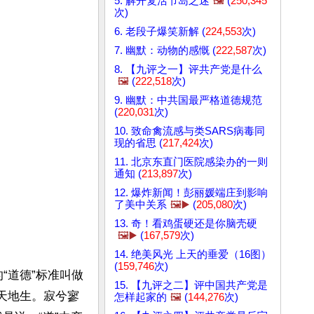
5. 解开复活节岛之迷
🖼️
(
250,345
次)
6. 老段子爆笑新解 (
224,553
次)
7. 幽默：动物的感慨 (
222,587
次)
8. 【九评之一】评共产党是什么
🖼️
(
222,518
次)
9. 幽默：中共国最严格道德规范
(
220,031
次)
10. 致命禽流感与类SARS病毒同
现的省思 (
217,424
次)
11. 北京东直门医院感染办的一则
通知 (
213,897
次)
12. 爆炸新闻！彭丽媛端庄到影响
了美中关系
🖼️▶️
(
205,080
次)
13. 奇！看鸡蛋硬还是你脑壳硬
🖼️▶️
(
167,579
次)
14. 绝美风光 上天的垂爱（16图）
(
159,746
次)
“道德”标准叫做
15. 【九评之二】评中国共产党是
先天地生。寂兮寥
怎样起家的
🖼️
(
144,276
次)