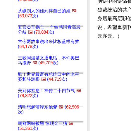
演讲中的讲话
独裁统治的共
从碾别人的娃到摔自己的娃
🖼️
(
63,073
次)
身居最高层职
说，希望重新
五官员车祸亡 一个敏感词看高层
分歧
🖼️
(
70,884
次)
云亦云。）
古今两故事说出来比板蓝根有效
(
64,178
次)
王毅同潘基文通电话…不许奥巴
马撒野
🖼️
(
49,709
次)
酷！世界最富有总统口中的老巫
婆和斗鸡眼
🖼️
(
44,719
次)
美到你窒息！神传二十四节气
🖼️
(
79,822
次)
清明想起薄泽东他爹
🖼️
(
62,906
次)
朝鲜网站被黑 惊现金三猪
🖼️
(
51,361
次)