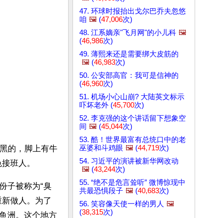
47. 环球时报抬出戈尔巴乔夫忽悠
咱
🖼️
(
47,006
次)
48. 江系嫡亲"飞月网"的小儿科
🖼️
(
46,986
次)
49. 薄熙来还是需要绑大皮筋的
🖼️
(
46,983
次)
50. 公安部高官：我可是信神的
(
46,960
次)
51. 机场小心山崩? 大陆英文标示
吓坏老外 (
45,700
次)
52. 李克强的这个讲话留下想象空
间
🖼️
(
45,044
次)
53. 酷！世界最富有总统口中的老
巫婆和斗鸡眼
🖼️
(
44,719
次)
是黑的，脚上有牛
54. 习近平的演讲被新华网改动
色接班人。
🖼️
(
43,244
次)
55. “绝不是危言耸听” 微博惊现中
份子被称为“臭
共最恐惧段子
🖼️
(
40,683
次)
重新做人。为了
56. 笑容像天使一样的男人
🖼️
(
38,315
次)
鱼洲。这个地方