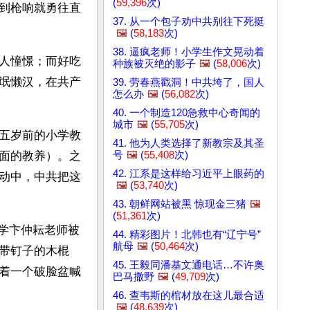
(
59,396
次)
到枪响就勇往直
37. 从一个包子劝中共别往下死挺
🖼️
(
58,183
次)
38. 逼疯老师！小学生作文晃动着
人憧憬；而好吃
种族被灭绝的影子
🖼️
(
58,006
次)
氓懒汉，在共产
39. 劳春燕戳洞！中共垮了，国人
怎么办
🖼️
(
56,082
次)
40. 一个制造120急救中心奇闻的
城市
🖼️
(
55,705
次)
五岁前的小学教
41. 他为人类选择了新教宗及其圣
号
🖼️
(
55,408
次)
面的教养）。之
42. 江系是这样给习近平上眼药的
动中，中共把这
🖼️
(
53,740
次)
43. 朝鲜网站被黑 惊现金三猪
🖼️
(
51,361
次)
中学卞仲耘老师被
44. 精彩图片！北韩也有“辽宁号”
航母
🖼️
(
50,464
次)
带钉子的木棍
45. 王毅同潘基文通电话…不许奥
着一个破脸盆喊
巴马撒野
🖼️
(
49,709
次)
46. 查韦斯的棺材放在这儿最合适
🖼️
(
48,639
次)