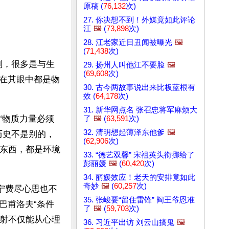
原稿 (
76,132
次)
27. 你决想不到！外媒竟如此评论
江
🖼️
(
73,898
次)
28. 江老家近日丑闻被曝光
🖼️
(
71,438
次)
则，很多是与生
29. 扬州人叫他江不要脸
🖼️
(
69,608
次)
在其眼中都是物
30. 古今两故事说出来比板蓝根有
效 (
64,178
次)
31. 新华网点名 张召忠将军麻烦大
“物质力量必须
了
🖼️
(
63,591
次)
32. 清明想起薄泽东他爹
🖼️
历史不是别的，
(
62,906
次)
的东西，都是环境
33. “德艺双馨” 宋祖英头衔挪给了
彭丽媛
🖼️
(
60,420
次)
34. 丽媛效应！老天的安排竟如此
奇妙
🖼️
(
60,257
次)
宁费尽心思也不
35. 张峻要“留住雷锋” 阎王爷恩准
巴甫洛夫“条件
了
🖼️
(
59,703
次)
反射不仅能从心理
36. 习近平出访 刘云山搞鬼
🖼️