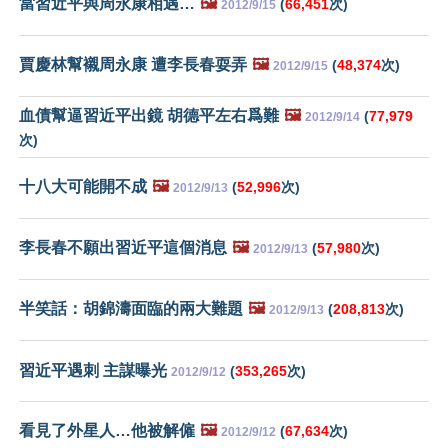
當習近平與周永康相遇…
🖼️
(
66,451
次)
2012/9/15
賈慶林幫襯周永康 遭李長春耍弄
🖼️
(
48,374
次)
2012/9/15
血債幫逼習近平出鏡 胡德平左右爲難
🖼️
(
77,979
2012/9/14
次)
十八大可能開不成
🖼️
(
52,996
次)
2012/9/13
李長春不願出習近平這個消息
🖼️
(
57,980
次)
2012/9/13
半笑話：胡錦濤面臨的兩大難題
🖼️
(
208,813
次)
2012/9/13
習近平遇刺 主謀曝光
(
353,265
次)
2012/9/12
看見了外星人…他被解僱
🖼️
(
67,634
次)
2012/9/12