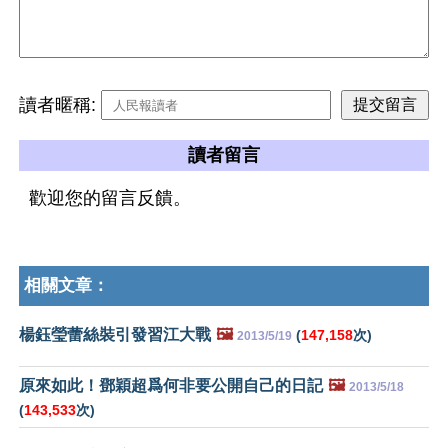
讀者暱稱:
讀者留言
歡迎您的留言反饋。
相關文章：
楊鈺瑩蕾絲裝引發習江大戰
🖼️
(
147,158
次)
2013/5/19
原來如此！鄧穎超爲何非要公開自己的日記
🖼️
2013/5/18
(
143,533
次)