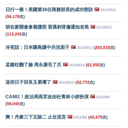
日行一善！美國第36任商務部長的成功密訣
🖼️
2012/9/12
(
50,179
次)
胡在家開會拿着護照 習遇刺背傷通知老美
🖼️
2012/9/11
(
113,243
次)
冷笑話：日本購島讓中共沒面子
🖼️
(
202,018
次)
2012/9/11
孟建柱翻了臉 周永康毛了爪
🖼️
(
61,555
次)
2012/9/10
這些日子回良玉累壞了
🖼️
(
52,772
次)
2012/9/10
CA981！政治局高官改由杜青林小姘扮演
🖼️
2012/9/9
(
59,045
次)
爽！丹麥三下五除二 止住流言
🖼️
(
42,675
次)
2012/9/8