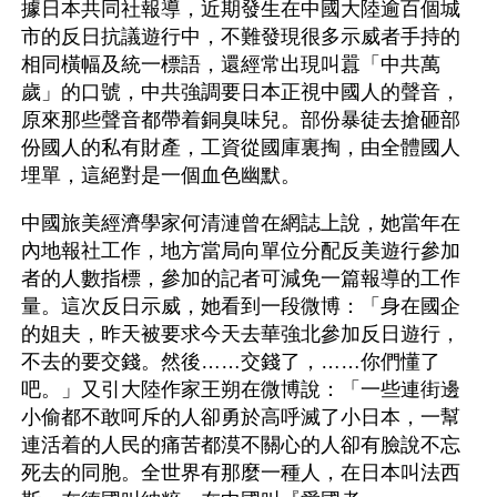
據日本共同社報導，近期發生在中國大陸逾百個城
市的反日抗議遊行中，不難發現很多示威者手持的
相同橫幅及統一標語，還經常出現叫囂「中共萬
歲」的口號，中共強調要日本正視中國人的聲音，
原來那些聲音都帶着銅臭味兒。部份暴徒去搶砸部
份國人的私有財產，工資從國庫裏掏，由全體國人
埋單，這絕對是一個血色幽默。 
中國旅美經濟學家何清漣曾在網誌上說，她當年在
內地報社工作，地方當局向單位分配反美遊行參加
者的人數指標，參加的記者可減免一篇報導的工作
量。這次反日示威，她看到一段微博：「身在國企
的姐夫，昨天被要求今天去華強北參加反日遊行，
不去的要交錢。然後……交錢了，……你們懂了
吧。」又引大陸作家王朔在微博說：「一些連街邊
小偷都不敢呵斥的人卻勇於高呼滅了小日本，一幫
連活着的人民的痛苦都漠不關心的人卻有臉說不忘
死去的同胞。全世界有那麼一種人，在日本叫法西