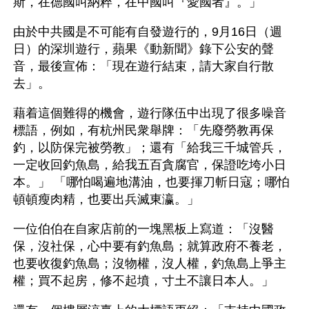
斯，在德國叫納粹，在中國叫『愛國者』。」
由於中共國是不可能有自發遊行的，9月16日（週
日）的深圳遊行，蘋果《動新聞》錄下公安的聲
音，最後宣佈：「現在遊行結束，請大家自行散
去」。
藉着這個難得的機會，遊行隊伍中出現了很多噪音
標語，例如，有杭州民衆舉牌：「先廢勞教再保
釣，以防保完被勞教」；還有「給我三千城管兵，
一定收回釣魚島，給我五百貪腐官，保證吃垮小日
本。」 「哪怕喝遍地溝油，也要揮刀斬日寇；哪怕
頓頓瘦肉精，也要出兵滅東瀛。」
一位伯伯在自家店前的一塊黑板上寫道：「沒醫
保，沒社保，心中要有釣魚島；就算政府不養老，
也要收復釣魚島；沒物權，沒人權，釣魚島上爭主
權；買不起房，修不起墳，寸土不讓日本人。」