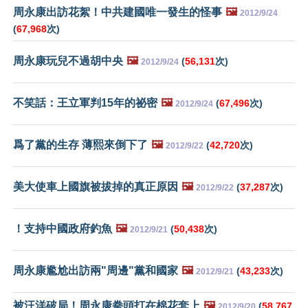
周永康出訪花絮！中共建國唯一發生的怪事
🖼️
2012/9/24
(
67,968
次)
周永康玩兒不過胡中央
🖼️
(
56,131
次)
2012/9/24
不笑話：王立軍判15年的祕密
🖼️
(
67,496
次)
2012/9/24
爲了黨的生存 薄熙來倒下了
🖼️
(
42,720
次)
2012/9/22
美大使車上國旗被拔掉的真正原因
🖼️
(
37,287
次)
2012/9/22
！支持中國政府釣魚
🖼️
(
50,438
次)
2012/9/21
周永康尷尬出訪兩"周邊"黨和國家
🖼️
(
43,233
次)
2012/9/21
被汪洋破局！周永康拳頭打在棉花套上
🖼️
(
58,767
2012/9/20