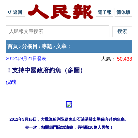
↺ 返回 
電子報
简体版
首頁
分欄目
專題
文章
›
›
›
：
2012年9月21日
發表
人氣：
50,438
！支持中國政府釣魚（多圖）
倪醜
2012年9月16日，大批漁船列隊從象山石浦港駛出準備奔赴釣魚島。
去一次，相關部門除燃油錢，另補貼10萬人民幣！