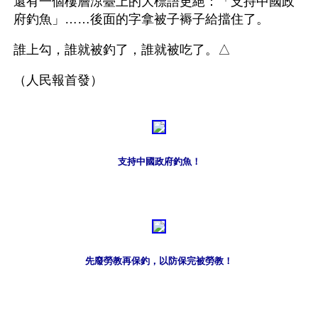
還有一個樓層涼臺上的大標語更絕：「支持中國政
府釣魚」……後面的字拿被子褥子給擋住了。
誰上勾，誰就被釣了，誰就被吃了。△
（人民報首發）
支持中國政府釣魚！
先廢勞教再保釣，以防保完被勞教！