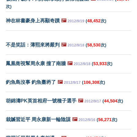
次)
神在林書豪身上再顯奇蹟
🖼️
(
48,452
次)
2012/9/19
不是笑話：薄熙來將嚴判
🖼️
(
58,530
次)
2012/9/18
鳳凰衛視幫周永康 撞了南牆
🖼️
(
53,933
次)
2012/9/18
釣魚島沒事 釣魚臺坍了
🖼️
(
106,308
次)
2012/9/17
胡錦濤PK英首相府一號種子選手
🖼️
(
44,504
次)
2012/9/17
栽贓習近平 周永康新一輪陰謀
🖼️
(
56,271
次)
2012/9/16