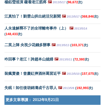
楊鈺瑩巡演 礙着老江筋疼
🖼️
(
96,672
次)
2013/5/17
江真怕了！劉雲山拱出絕活兒新聞
🖼️
(
368,846
次)
2013/5/17
人永遠解釋不了的全球離奇事件（上）
🖼️
2013/5/14
(
148,433
次)
二英上陣 央視少花錢多辦事
🖼️
(
103,371
次)
2013/5/13
咋回事？老江！誇趙本山媳婦
🖼️
(
72,380
次)
2013/5/11
裝瘋賣傻！曾慶紅摔酒杯罵習近平
🖼️
(
157,075
次)
2013/5/10
失眠！卸任後胡錦濤成千古罪人
🖼️
(
192,993
次)
2013/5/9
更多文章導讀：
2012年9月21日