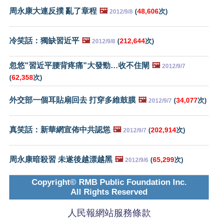
周永康大連反撲 亂了章程
🖼️
(
48,606
次)
2012/9/8
冷笑話：獨缺習近平
🖼️
(
212,644
次)
2012/9/8
忽悠"習近平腰背疼痛"大發勁…收不住閘
🖼️
2012/9/7
(
62,358
次)
外交部一個耳貼扇回去 打穿多維鼓膜
🖼️
(
34,077
次)
2012/9/7
真笑話：新華網宣佈中共認慫
🖼️
(
202,914
次)
2012/9/7
周永康暗殺習 未遂後越漂越黑
🖼️
(
65,299
次)
2012/9/6
Copyright© RMB Public Foundation Inc.
All Rights Reserved
人民報網站服務條款