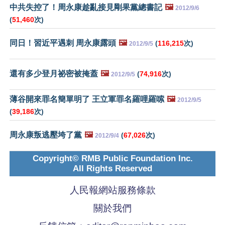
中共失控了！周永康趁亂接見剛果黨總書記
🖼️
2012/9/6
(
51,460
次)
同日！習近平遇刺 周永康露頭
🖼️
(
116,215
次)
2012/9/5
還有多少登月祕密被掩蓋
🖼️
(
74,916
次)
2012/9/5
薄谷開來罪名簡單明了 王立軍罪名羅哩羅嗦
🖼️
2012/9/5
(
39,186
次)
周永康叛逃壓垮了黨
🖼️
(
67,026
次)
2012/9/4
Copyright© RMB Public Foundation Inc.
All Rights Reserved
人民報網站服務條款
關於我們