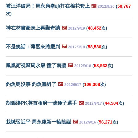
被汪洋破局！周永康拳頭打在棉花套上
🖼️
(
58,767
2012/9/20
次)
神在林書豪身上再顯奇蹟
🖼️
(
48,452
次)
2012/9/19
不是笑話：薄熙來將嚴判
🖼️
(
58,530
次)
2012/9/18
鳳凰衛視幫周永康 撞了南牆
🖼️
(
53,933
次)
2012/9/18
釣魚島沒事 釣魚臺坍了
🖼️
(
106,308
次)
2012/9/17
胡錦濤PK英首相府一號種子選手
🖼️
(
44,504
次)
2012/9/17
栽贓習近平 周永康新一輪陰謀
🖼️
(
56,271
次)
2012/9/16