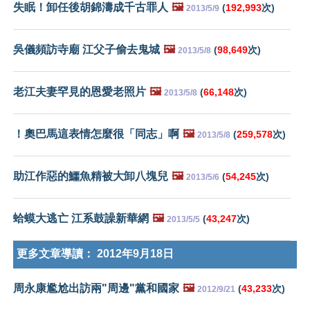
失眠！卸任後胡錦濤成千古罪人
🖼️
(
192,993
次)
2013/5/9
吳儀頻訪寺廟 江父子偷去鬼城
🖼️
(
98,649
次)
2013/5/8
老江夫妻罕見的恩愛老照片
🖼️
(
66,148
次)
2013/5/8
！奧巴馬這表情怎麼很「同志」啊
🖼️
(
259,578
次)
2013/5/8
助江作惡的鱷魚精被大卸八塊兒
🖼️
(
54,245
次)
2013/5/6
蛤蟆大逃亡 江系鼓譟新華網
🖼️
(
43,247
次)
2013/5/5
更多文章導讀：
2012年9月18日
周永康尷尬出訪兩"周邊"黨和國家
🖼️
(
43,233
次)
2012/9/21