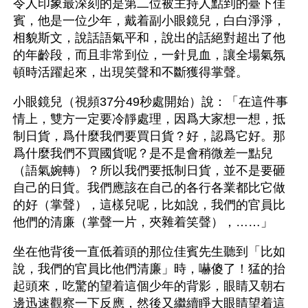
令人印象最深刻的是第二位被主持人點到的臺下佳
賓，他是一位少年，戴着副小眼鏡兒，白白淨淨，
相貌斯文，說話語氣平和，說出的話絕對超出了他
的年齡段，而且非常到位，一針見血，讓全場氣氛
頓時活躍起來，出現笑聲和不斷獲得掌聲。
小眼鏡兒（視頻37分49秒處開始）說：「在這件事
情上，雙方一定要冷靜處理，因爲大家想一想，抵
制日貨，爲什麼我們要買日貨？好，認爲它好。那
爲什麼我們不買國貨呢？是不是會稍微差一點兒
（語氣婉轉）？所以我們要抵制日貨，並不是要砸
自己的日貨。我們應該在自己的各行各業都比它做
的好（掌聲），這樣兒呢，比如說，我們的官員比
他們的清廉（掌聲一片，夾雜着笑聲），……」
坐在他背後一直低着頭的那位佳賓先生聽到「比如
說，我們的官員比他們清廉」時，嚇傻了！猛的抬
起頭來，吃驚的望着這個少年的背影，眼睛又朝右
邊迅速觀察一下反應，然後又繼續睜大眼睛望着這