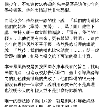
個少年。不知這位50多歲的先生是否是這位少年的
學校領隊。他的表情顯然非常恐懼。
而這位少年依然很平靜的往下說：「我們的街道比
他們的乾淨（掌聲、笑聲），」爲了阻止他往下
講，主持人胡一虎立即插嘴說：「還有，我們的年
輕人，比他們更有未來，更有希望，對吧」，這位
少年的思路居然不受干擾，依然慢條斯理的繼續
說：「然後，我們的橋也比它結實！……」胡一虎
當即打斷他，把發言權交給了可靠的臺上佳賓。
本來鳳凰衛視是要按照周永康李長春的旨意，挑動
民族情緒，但這段視頻告訴我們，臺上引導輿論導
向的紅色佳賓徹底的失敗了，他們準備的很充分，
卻沒有獲得一個掌聲，說明用錢買來的不是真理，
也說明今天的年輕人並不是那麼好欺騙的。
唯一的辦法除了動用武警，就是刪帖和屏蔽網絡，
也就是不讓中國人聽，也不讓中國人說。