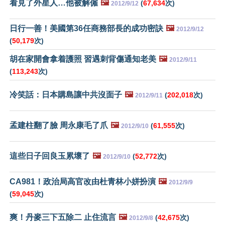
看見了外星人…他被解僱
🖼️
(
67,634
次)
2012/9/12
日行一善！美國第36任商務部長的成功密訣
🖼️
2012/9/12
(
50,179
次)
胡在家開會拿着護照 習遇刺背傷通知老美
🖼️
2012/9/11
(
113,243
次)
冷笑話：日本購島讓中共沒面子
🖼️
(
202,018
次)
2012/9/11
孟建柱翻了臉 周永康毛了爪
🖼️
(
61,555
次)
2012/9/10
這些日子回良玉累壞了
🖼️
(
52,772
次)
2012/9/10
CA981！政治局高官改由杜青林小姘扮演
🖼️
2012/9/9
(
59,045
次)
爽！丹麥三下五除二 止住流言
🖼️
(
42,675
次)
2012/9/8