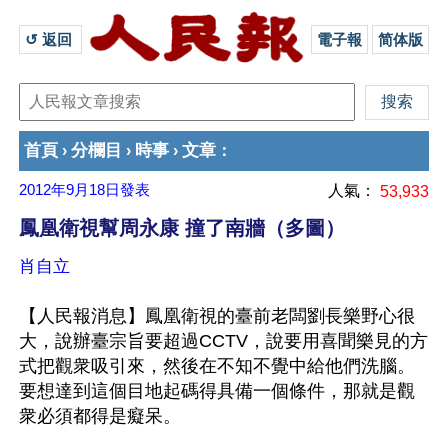
↺ 返回 
電子報
简体版
首頁
分欄目
時事
文章
›
›
›
：
2012年9月18日
發表
人氣：
53,933
鳳凰衛視幫周永康 撞了南牆（多圖）
肖自立
【人民報消息】鳳凰衛視的臺前老闆劉長樂野心很
大，說辦臺宗旨要超過CCTV，說要用喜聞樂見的方
式把觀衆吸引來，然後在不知不覺中給他們洗腦。
要想達到這個目地起碼得具備一個條件，那就是觀
衆必須都得是癡呆。