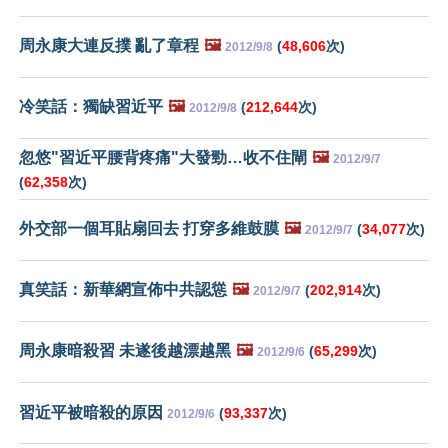
周永康大連反撲 亂了章程
🖼️
(
48,606
次)
2012/9/8
冷笑話：獨缺習近平
🖼️
(
212,644
次)
2012/9/8
忽悠"習近平腰背疼痛"大發勁…收不住閘
🖼️
2012/9/7
(
62,358
次)
外交部一個耳貼扇回去 打穿多維鼓膜
🖼️
(
34,077
次)
2012/9/7
真笑話：新華網宣佈中共認慫
🖼️
(
202,914
次)
2012/9/7
周永康暗殺習 未遂後越漂越黑
🖼️
(
65,299
次)
2012/9/6
習近平被暗殺的原因
(
93,337
次)
2012/9/6