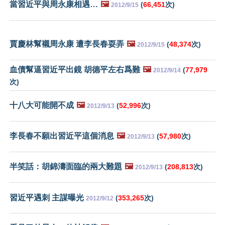
當習近平與周永康相遇…
🖼️
(
66,451
次)
2012/9/15
賈慶林幫襯周永康 遭李長春耍弄
🖼️
(
48,374
次)
2012/9/15
血債幫逼習近平出鏡 胡德平左右爲難
🖼️
(
77,979
2012/9/14
次)
十八大可能開不成
🖼️
(
52,996
次)
2012/9/13
李長春不願出習近平這個消息
🖼️
(
57,980
次)
2012/9/13
半笑話：胡錦濤面臨的兩大難題
🖼️
(
208,813
次)
2012/9/13
習近平遇刺 主謀曝光
(
353,265
次)
2012/9/12