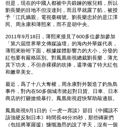
但是，現在的中國人都被中共鍛鍊的猴兒精，所以
劉長樂的目地不但沒達到，而且早就露了餡，被授
予「江氏嫡親」電視臺稱號。劉長樂忠於的是江澤
民、周永康和薄熙來，而不是胡中央。 
2011年9月18日，薄熙來接見了600多位參加參加
「第六屆世界華文傳媒論壇」的海內外華媒代表，
薄熙來吩咐下面，根據媒體影響力的大小，分發的
紅包要有嚴格區別。對鳳凰衛視總裁劉長樂，薄尤
其下功夫，不但赤裸裸的吹捧，還準備了特大紅包
和嫩草美女。
最近，爲了十八大奪權，周永康對外製造了釣魚島
事件，對內在50多個城市掀起對日貨、日車、日本
商店的打砸搶燒暴行。鳳凰衛視趕快幫助敲邊鼓。
鳳凰衛視9月1日的《一虎一席談》節目《中國該不
該強硬反制日本》時間長48分35秒，那些磚家們
（包括將軍羅援）慷慨激昂的說了半天，沒有一個