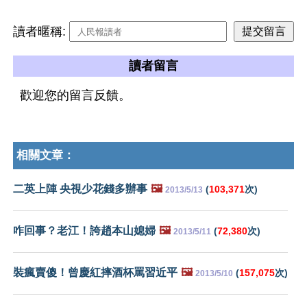
讀者暱稱:
讀者留言
歡迎您的留言反饋。
相關文章：
二英上陣 央視少花錢多辦事
🖼️
(
103,371
次)
2013/5/13
咋回事？老江！誇趙本山媳婦
🖼️
(
72,380
次)
2013/5/11
裝瘋賣傻！曾慶紅摔酒杯罵習近平
🖼️
(
157,075
次)
2013/5/10