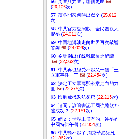
56. 周匪與共匪，哪個更匪
🖼️
(
26,106
次)
57. 薄谷開來何時出獄？ (
25,812
次)
58. 中共官方愛演戲，全民圍觀大
揭祕 (
24,011
次)
59. 中國地溝油走向世界再次敲響
警鐘
🖼️
(
24,006
次)
60. 令計劃出任統戰部長之解讀
🖼️
(
22,962
次)
61. 中共再也經受不起又一個「王
立軍事件」了
🖼️
(
22,454
次)
62. 決定王立軍薄熙來案走向的力
量
🖼️
(
22,275
次)
63. 國航飛機返航探密 (
22,215
次)
64. 追問，誰讓書記王國強捲款外
逃成功？ (
22,151
次)
65. 網文：世界上僅有的、神祕的
中國特供午餐 (
21,954
次)
66. 中共輸不起了 周克華必須死
(
21,862
次)