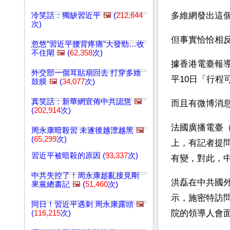
多維網發出這個消
冷笑話：獨缺習近平
🖼️
(
212,644
次)
但事實恰恰相
忽悠"習近平腰背疼痛"大發勁…收
不住閘
🖼️
(
62,358
次)
據香港電臺報
外交部一個耳貼扇回去 打穿多維
平10日「行程
鼓膜
🖼️
(
34,077
次)
真笑話：新華網宣佈中共認慫
🖼️
而且有微博消息
(
202,914
次)
法國廣播電臺（
周永康暗殺習 未遂後越漂越黑
🖼️
(
65,299
次)
上，有記者提問
習近平被暗殺的原因 (
93,337
次)
有變，對此，
中共失控了！周永康趁亂接見剛
洪磊在中共國
果黨總書記
🖼️
(
51,460
次)
示，施密特訪
同日！習近平遇刺 周永康露頭
🖼️
院的領導人會
(
116,215
次)