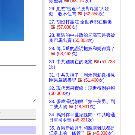
類靈魂
🖼️
(
63,157
次)
26. 忽悠"習近平腰背疼痛"大發
勁…收不住閘
🖼️
(
62,358
次)
27. 胡沒打贏江 全世界都在裝傻
🖼️
(
57,038
次)
28. 叛逃的中共政治局高官是否被
奧巴馬出賣 (
55,803
次)
29. 薄瓜瓜的證詞把黨和媽都賣了
🖼️
(
53,462
次)
30. 中共國將亡的徵兆
🖼️
(
51,738
次)
31. 中共失控了！周永康趁亂接見
剛果黨總書記
🖼️
(
51,460
次)
32. 現代因果實錄：現世得到好報
(
50,369
次)
33. 張成澤從朝鮮「第一美男」到
二號人物
🖼️
(
48,931
次)
34. 揭封存半世紀醜聞：中共暗通
日軍司令部 (
48,221
次)
35. 香港新維月刊和臉譜雜誌都是
江身上的一條管子
🖼️
(
45,938
次)