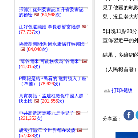
見了他國的執
張德江從州委書記直升省委書記
的祕密
🖼️
(
64,968
次)
兒，況且老大
江好色還嫖娼 李長春誓當陪綁
🖼️
5日晚11點2
(
77,737
次)
宣佈習近平的
挑撥胡習關係 周永康猛打吳邦國
🖼️
(
84,048
次)
結果，多維網
"薄谷開來"可能恢復爲"谷開來"
🖼️
(
41,015
次)
（人民報首發
P民報是給P民看的 黨對號入了座
文章網址: http://w
（29圖） (
78,626
次)
打印機版
真實笑話：孟建柱敦促中國人趕
快出國
🖼️
(
201,556
次)
中共高調誇馬英九是乖兒子
🖼️
(
221,352
次)
分享至：
胡沒打贏江 全世界都在裝傻
🖼️
(
57,038
次)