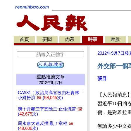
首頁
要聞
內幕
時事
幽默
2012年9月7日
發
外交部一個
重點推薦文章
張目
2012年9月7日
CA981！政治局高官改由杜青林
【人民報消息
小姘扮演
🖼️
(
59,045
次)
習近平10日
爽！丹麥三下五除二 止住流言
🖼️
傷，是對希拉
(
42,675
次)
周永康大連反撲 亂了章程
🖼️
無論多少中文
(
48,606
次)