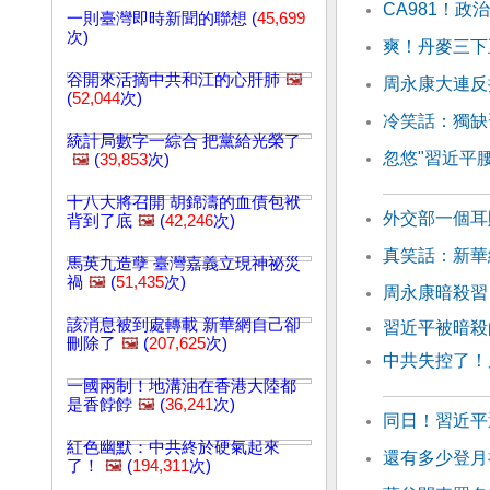
CA981！
一則臺灣即時新聞的聯想 (
45,699
次)
爽！丹麥三下
谷開來活摘中共和江的心肝肺
🖼️
周永康大連反
(
52,044
次)
冷笑話：獨缺
統計局數字一綜合 把黨給光榮了
忽悠"習近平
🖼️
(
39,853
次)
十八大將召開 胡錦濤的血債包袱
外交部一個耳
背到了底
🖼️
(
42,246
次)
真笑話：新華
馬英九造孽 臺灣嘉義立現神祕災
禍
🖼️
(
51,435
次)
周永康暗殺習
該消息被到處轉載 新華網自己卻
習近平被暗
刪除了
🖼️
(
207,625
次)
中共失控了！
一國兩制！地溝油在香港大陸都
是香餑餑
🖼️
(
36,241
次)
同日！習近平
紅色幽默：中共終於硬氣起來
還有多少登月
了！
🖼️
(
194,311
次)