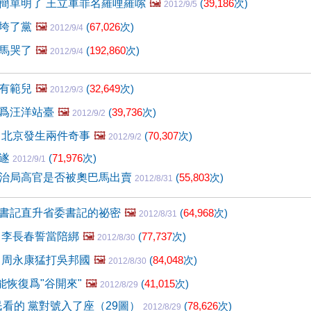
簡單明了 王立軍罪名羅哩羅嗦
🖼️
(
39,186
次)
2012/9/5
垮了黨
🖼️
(
67,026
次)
2012/9/4
馬哭了
🖼️
(
192,860
次)
2012/9/4
有範兒
🖼️
(
32,649
次)
2012/9/3
爲汪洋站臺
🖼️
(
39,736
次)
2012/9/2
 北京發生兩件奇事
🖼️
(
70,307
次)
2012/9/2
未遂
(
71,976
次)
2012/9/1
治局高官是否被奧巴馬出賣
(
55,803
次)
2012/8/31
書記直升省委書記的祕密
🖼️
(
64,968
次)
2012/8/31
 李長春誓當陪綁
🖼️
(
77,737
次)
2012/8/30
 周永康猛打吳邦國
🖼️
(
84,048
次)
2012/8/30
能恢復爲"谷開來"
🖼️
(
41,015
次)
2012/8/29
民看的 黨對號入了座（29圖）
(
78,626
次)
2012/8/29