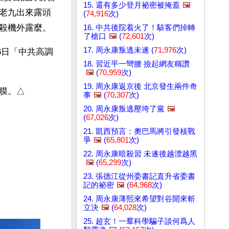
15. 還有多少登月祕密被掩蓋
🖼️
老九出來露頭
(
74,916
次)
殺機外露麼。
16. 中共後院着火了！駭客們掉轉
了槍口
🖼️
(
72,601
次)
17. 周永康叛逃未遂 (
71,976
次)
6日「中共高調
18. 習近平一彎腰 撿起網友稱讚
🖼️
(
70,959
次)
19. 周永康返京後 北京發生兩件奇
膜。△
事
🖼️
(
70,307
次)
20. 周永康叛逃壓垮了黨
🖼️
(
67,026
次)
21. 凱西預言：奧巴馬將引發核戰
爭
🖼️
(
65,801
次)
22. 周永康暗殺習 未遂後越漂越黑
🖼️
(
65,299
次)
23. 張德江從州委書記直升省委書
記的祕密
🖼️
(
64,968
次)
24. 周永康薄熙來希望對谷開來斬
立決
🖼️
(
64,028
次)
25. 超玄！一羣科學騙子談何爲人