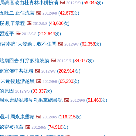
政治局高官改由杜青林小姘扮演
🖼️
(
59,045
次)
2012/9/9
五除二 止住流言
🖼️
(
42,675
次)
2012/9/8
撲 亂了章程
🖼️
(
48,606
次)
2012/9/8
習近平
🖼️
(
212,644
次)
2012/9/8
腰背疼痛"大發勁…收不住閘
🖼️
(
62,358
次)
2012/9/7
貼扇回去 打穿多維鼓膜
🖼️
(
34,077
次)
2012/9/7
網宣佈中共認慫
🖼️
(
202,914
次)
2012/9/7
 未遂後越漂越黑
🖼️
(
65,299
次)
2012/9/6
殺的原因
(
93,337
次)
2012/9/6
周永康趁亂接見剛果黨總書記
🖼️
(
51,460
次)
2012/9/6
遇刺 周永康露頭
🖼️
(
116,215
次)
2012/9/5
祕密被掩蓋
🖼️
(
74,916
次)
2012/9/5