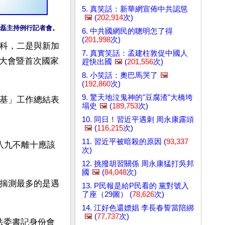
5. 真笑話：新華網宣佈中共認慫
🖼️
(
202,914
次)
洪磊主持例行記者會。
6. 中共國網民的聰明怎了得
(
201,998
次)
延科，二是與新加
7. 真實笑話：孟建柱敦促中國人
大會暨首次國家
趕快出國
🖼️
(
201,556
次)
8. 小笑話：奧巴馬哭了
🖼️
(
192,860
次)
9. 驚天地泣鬼神的"豆腐渣"大橋垮
兩基」工作總結表
塌史
🖼️
(
189,753
次)
10. 同日！習近平遇刺 周永康露頭
🖼️
(
116,215
次)
11. 習近平被暗殺的原因 (
93,337
八九不離十應該
次)
12. 挑撥胡習關係 周永康猛打吳邦
國
🖼️
(
84,048
次)
，揣測最多的是遇
13. P民報是給P民看的 黨對號入
了座（29圖） (
78,626
次)
14. 江好色還嫖娼 李長春誓當陪綁
🖼️
(
77,737
次)
法委書記身份會