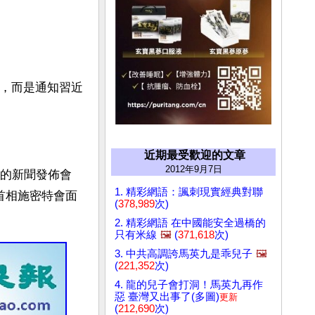
特，而是通知習近
近期最受歡迎的文章
2012年9月7日
行的新聞發佈會
1. 精彩網語：諷刺現實經典對聯
首相施密特會面
(
378,989
次)
2. 精彩網語 在中國能安全過橋的
只有米線
🖼️
(
371,618
次)
3. 中共高調誇馬英九是乖兒子
🖼️
(
221,352
次)
4. 龍的兒子會打洞！馬英九再作
惡 臺灣又出事了(多圖)
更新
(
212,690
次)