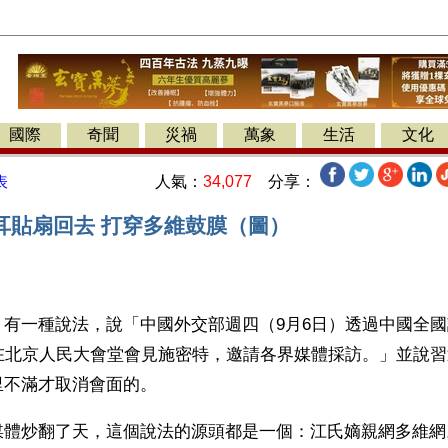
國際
奇聞
災禍
萬象
生活
文化
人氣：
34,077
分享：
表
耳貼扇回去 打穿多維鼓膜（圖）
】有一種說法，說「中國外交部週四（9月6日）透過中國全
將在北京人民大會堂會見施密特，邀請各界媒體採訪。」並說
里不滿才取消會面的。
媒體炒翻了天，這個說法的源頭都是一個：江氏嫡親網多維網