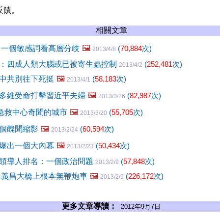
反饋。
相關文章
 一個敏感詞看高層分歧
🖼️
(
70,884
次)
2013/4/8
：四成人類大腦或已被寄生蟲控制
(
252,481
次)
2013/4/2
中共別往下死挺
🖼️
(
58,183
次)
2013/4/1
多維受命打擊習近平夫婦
🖼️
(
82,987
次)
2013/3/26
0急救中心奇聞的城市
🖼️
(
55,705
次)
2013/3/20
個醜聞縮影
🖼️
(
60,594
次)
2013/2/24
爆出一個大內幕
🖼️
(
50,434
次)
2013/2/23
領導人排名：一個政治問題
(
57,848
次)
2013/2/9
 義昌大橋上根本無鞭炮車
🖼️
(
226,172
次)
2013/2/9
更多文章導讀：
2012年9月7日