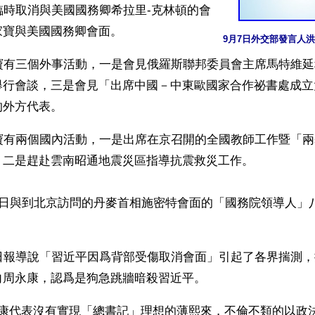
臨時取消與美國國務卿希拉里-克林頓的會
家寶與美國國務卿會面。
9月7日外交部發言人
家寶有三個外事活動，一是會見俄羅斯聯邦委員會主席馬特維
舉行會談，三是會見「出席中國－中東歐國家合作祕書處成立
的外方代表。
家寶有兩個國內活動，一是出席在京召開的全國教師工作暨「
，二是趕赴雲南昭通地震災區指導抗震救災工作。
0日與到北京訪問的丹麥首相施密特會面的「國務院領導人」
5日報導說「習近平因爲背部受傷取消會面」引起了各界揣測
向周永康，認爲是狗急跳牆暗殺習近平。
永康代表沒有實現「總書記」理想的薄熙來，不倫不類的以政