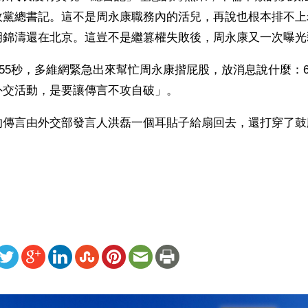
政黨總書記。這不是周永康職務內的活兒，再說也根本排不上
胡錦濤還在北京。這豈不是繼篡權失敗後，周永康又一次曝光
8分55秒，多維網緊急出來幫忙周永康揩屁股，放消息說什麼：
外交活動，是要讓傳言不攻自破」。
的傳言由外交部發言人洪磊一個耳貼子給扇回去，還打穿了鼓
）
ww.renminbao.com/rmb/articles/2012/9/7/57165b.html