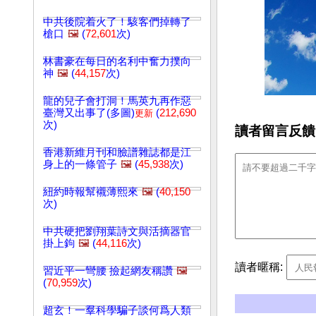
中共後院着火了！駭客們掉轉了
槍口
🖼️
(
72,601
次)
林書豪在每日的名利中奮力撲向
神
🖼️
(
44,157
次)
龍的兒子會打洞！馬英九再作惡
臺灣又出事了(多圖)
(
212,690
更新
次)
讀者留言反饋
香港新維月刊和臉譜雜誌都是江
身上的一條管子
🖼️
(
45,938
次)
紐約時報幫襯薄熙來
🖼️
(
40,150
次)
中共硬把劉翔葉詩文與活摘器官
掛上鉤
🖼️
(
44,116
次)
讀者暱稱:
習近平一彎腰 撿起網友稱讚
🖼️
(
70,959
次)
超玄！一羣科學騙子談何爲人類