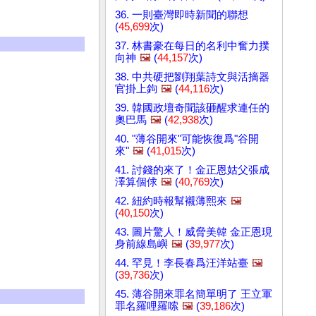
36. 一則臺灣即時新聞的聯想
(
45,699
次)
37. 林書豪在每日的名利中奮力撲
向神
🖼️
(
44,157
次)
38. 中共硬把劉翔葉詩文與活摘器
官掛上鉤
🖼️
(
44,116
次)
39. 韓國政壇奇聞該砸醒求連任的
奧巴馬
🖼️
(
42,938
次)
40. "薄谷開來"可能恢復爲"谷開
來"
🖼️
(
41,015
次)
41. 討錢的來了！金正恩姑父張成
澤算個俅
🖼️
(
40,769
次)
42. 紐約時報幫襯薄熙來
🖼️
(
40,150
次)
43. 圖片驚人！威脅美韓 金正恩現
身前線島嶼
🖼️
(
39,977
次)
44. 罕見！李長春爲汪洋站臺
🖼️
(
39,736
次)
45. 薄谷開來罪名簡單明了 王立軍
罪名羅哩羅嗦
🖼️
(
39,186
次)