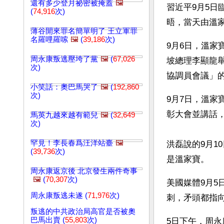
還有多少登月祕密被掩蓋
🖼️
習近平9月5日
(
74,916
次)
晤，當天由溫
薄谷開來罪名簡單明了 王立軍罪
名羅哩羅嗦
🖼️
(
39,186
次)
9月6日，溫
周永康叛逃壓垮了黨
🖼️
(
67,026
坡總理李顯龍
次)
協調員會議」
小笑話：奧巴馬哭了
🖼️
(
192,860
次)
9月7日，溫
彰大會並講話
馬英九越來越有範兒
🖼️
(
32,649
次)
罕見！李長春爲汪洋站臺
🖼️
洪磊說的9月1
(
39,736
次)
是溫家寶。
周永康返京後 北京發生兩件奇事
🖼️
(
70,307
次)
美國媒體9月
周永康叛逃未遂 (
71,976
次)
刺，矛頭都指
叛逃的中共政治局高官是否被奧
巴馬出賣 (
55,803
次)
5日下午，周