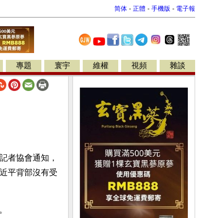
简体
-
正體
-
手機版
-
電子報
專題
寰宇
維權
視頻
雜談
國記者協會通知，
習近平背部沒有受
。