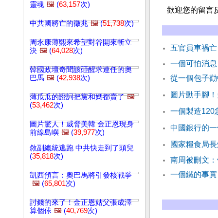
靈魂
🖼️
(
63,157
次)
歡迎您的留言
中共國將亡的徵兆
🖼️
(
51,738
次)
周永康薄熙來希望對谷開來斬立
五官員車禍亡
決
🖼️
(
64,028
次)
一個可怕消息
韓國政壇奇聞該砸醒求連任的奧
巴馬
🖼️
(
42,938
次)
從一個包子勸
圖片動手腳！
薄瓜瓜的證詞把黨和媽都賣了
🖼️
(
53,462
次)
一個製造12
圖片驚人！威脅美韓 金正恩現身
中國銀行的一
前線島嶼
🖼️
(
39,977
次)
國家糧食局長
敘副總統逃跑 中共快走到了頭兒
(
35,818
次)
南周被刪文：
一個鐵的事實
凱西預言：奧巴馬將引發核戰爭
🖼️
(
65,801
次)
討錢的來了！金正恩姑父張成澤
算個俅
🖼️
(
40,769
次)