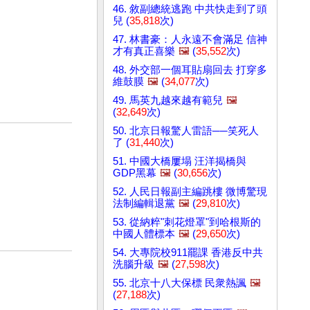
46. 敘副總統逃跑 中共快走到了頭
兒 (
35,818
次)
47. 林書豪：人永遠不會滿足 信神
才有真正喜樂
🖼️
(
35,552
次)
48. 外交部一個耳貼扇回去 打穿多
維鼓膜
🖼️
(
34,077
次)
49. 馬英九越來越有範兒
🖼️
(
32,649
次)
50. 北京日報驚人雷語──笑死人
了 (
31,440
次)
51. 中國大橋屢塌 汪洋揭橋與
GDP黑幕
🖼️
(
30,656
次)
52. 人民日報副主編跳樓 微博驚現
法制編輯退黨
🖼️
(
29,810
次)
53. 從納粹"刺花燈罩"到哈根斯的
中國人體標本
🖼️
(
29,650
次)
54. 大專院校911罷課 香港反中共
洗腦升級
🖼️
(
27,598
次)
55. 北京十八大保標 民衆熱諷
🖼️
(
27,188
次)