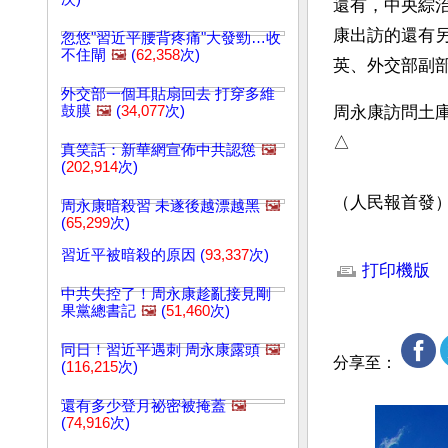
還有，中央綜
康出訪的還有
忽悠"習近平腰背疼痛"大發勁…收
不住閘
🖼️
(
62,358
次)
英、外交部副
外交部一個耳貼扇回去 打穿多維
鼓膜
🖼️
(
34,077
次)
周永康訪問土
△
真笑話：新華網宣佈中共認慫
🖼️
(
202,914
次)
（人民報首發
周永康暗殺習 未遂後越漂越黑
🖼️
(
65,299
次)
文章網址: http://w
習近平被暗殺的原因 (
93,337
次)
打印機版
中共失控了！周永康趁亂接見剛
果黨總書記
🖼️
(
51,460
次)
同日！習近平遇刺 周永康露頭
🖼️
分享至：
(
116,215
次)
還有多少登月祕密被掩蓋
🖼️
(
74,916
次)