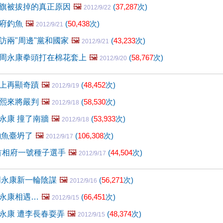
旗被拔掉的真正原因
🖼️
(
37,287
次)
2012/9/22
府釣魚
🖼️
(
50,438
次)
2012/9/21
訪兩"周邊"黨和國家
🖼️
(
43,233
次)
2012/9/21
周永康拳頭打在棉花套上
🖼️
(
58,767
次)
2012/9/20
上再顯奇蹟
🖼️
(
48,452
次)
2012/9/19
熙來將嚴判
🖼️
(
58,530
次)
2012/9/18
永康 撞了南牆
🖼️
(
53,933
次)
2012/9/18
釣魚臺坍了
🖼️
(
106,308
次)
2012/9/17
首相府一號種子選手
🖼️
(
44,504
次)
2012/9/17
周永康新一輪陰謀
🖼️
(
56,271
次)
2012/9/16
永康相遇…
🖼️
(
66,451
次)
2012/9/15
永康 遭李長春耍弄
🖼️
(
48,374
次)
2012/9/15