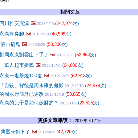
相關文章
四川雅安震源
🖼️
(
242,974
次)
2013/4/25
永康捧臭腳
🖼️
(
48,999
次)
2013/4/18
劉雲山搞鬼
🖼️
(
59,396
次)
2013/3/25
對周永康劉雲山下手了
🖼️
(
52,664
次)
2013/1/28
一華人超市折騰
🖼️
(
64,600
次)
2012/12/31
永康一走茶燒100度
🖼️
(
62,918
次)
2012/12/27
「自殺」背後是周永康的鬼影
(
24,979
次)
2012/12/18
的周永康簡歷已更改
(
59,065
次)
2012/11/19
永康的兒子是如何斂財的？
(
23,525
次)
2012/11/2
更多文章導讀：
2012年9月21日
 薄熙來倒下了
🖼️
(
42,720
次)
2012/9/22