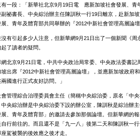
有一段：「新華社北京9月19日電　應新加坡社會發展、青
委副祕書長、中央綜治辦主任陳訓秋一行19日離京，赴新加
展、青年及體育部共同舉辦的『2012中新社會管理高層論
沒有引起多少人注意，但新華網9月21日出了一個新聞《周
勾起了讀者的疑問。
網北京9月21日電，中共中央政治局常委、中央政法委書記周
坡出席『2012中新社會管理高層論壇』，並應新加坡政府
述兩國進行正式友好訪問。」
社會管理綜合治理委員會主任（簡稱中央綜治委，原名「中央
，中央綜治辦是中央綜治委下設的辦公室，陳訓秋是綜治辦主
發展、青年及體育部」的邀請去參加那個論壇。但新華網的報
是自行前往的。而且還不是「九一八」後第二天和陳訓秋一行
輝座駕被襲的後效應之後才走。