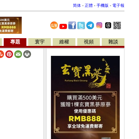
简体
-
正體
-
手機版
-
電子報
專題
寰宇
維權
視頻
雜談