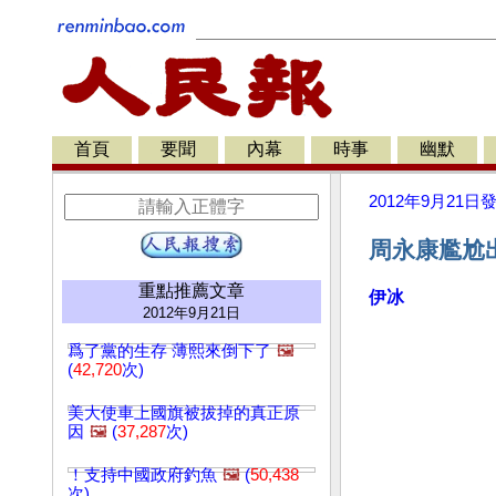
首頁
要聞
內幕
時事
幽默
2012年9月21日
周永康尷尬
重點推薦文章
伊冰
2012年9月21日
爲了黨的生存 薄熙來倒下了
🖼️
(
42,720
次)
美大使車上國旗被拔掉的真正原
因
🖼️
(
37,287
次)
！支持中國政府釣魚
🖼️
(
50,438
次)