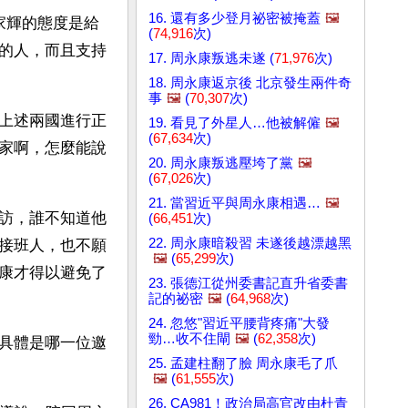
16. 還有多少登月祕密被掩蓋
🖼️
家輝的態度是給
(
74,916
次)
的人，而且支持
17. 周永康叛逃未遂 (
71,976
次)
18. 周永康返京後 北京發生兩件奇
事
🖼️
(
70,307
次)
上述兩國進行正
19. 看見了外星人…他被解僱
🖼️
(
67,634
次)
家啊，怎麼能說
20. 周永康叛逃壓垮了黨
🖼️
(
67,026
次)
21. 當習近平與周永康相遇…
🖼️
訪，誰不知道他
(
66,451
次)
22. 周永康暗殺習 未遂後越漂越黑
接班人，也不願
🖼️
(
65,299
次)
康才得以避免了
23. 張德江從州委書記直升省委書
記的祕密
🖼️
(
64,968
次)
24. 忽悠"習近平腰背疼痛"大發
勁…收不住閘
🖼️
(
62,358
次)
具體是哪一位邀
25. 孟建柱翻了臉 周永康毛了爪
🖼️
(
61,555
次)
26. CA981！政治局高官改由杜青