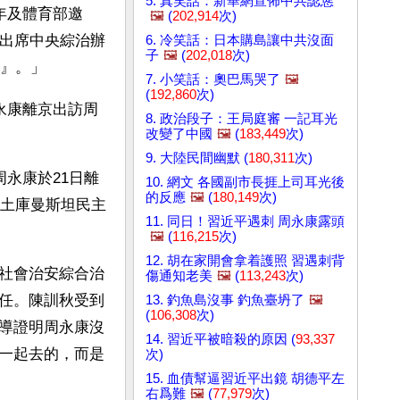
5. 真笑話：新華網宣佈中共認慫
年及體育部邀
🖼️
(
202,914
次)
坡出席中央綜治辦
6. 冷笑話：日本購島讓中共沒面
子
🖼️
(
202,018
次)
壇』。」
7. 小笑話：奧巴馬哭了
🖼️
(
192,860
次)
永康離京出訪周
8. 政治段子：王局庭審 一記耳光
改變了中國
🖼️
(
183,449
次)
9. 大陸民間幽默 (
180,311
次)
永康於21日離
10. 網文 各國副市長捱上司耳光後
的反應
🖼️
(
180,149
次)
和土庫曼斯坦民主
11. 同日！習近平遇刺 周永康露頭
🖼️
(
116,215
次)
12. 胡在家開會拿着護照 習遇刺背
社會治安綜合治
傷通知老美
🖼️
(
113,243
次)
任。陳訓秋受到
13. 釣魚島沒事 釣魚臺坍了
🖼️
(
106,308
次)
導證明周永康沒
14. 習近平被暗殺的原因 (
93,337
一起去的，而是
次)
15. 血債幫逼習近平出鏡 胡德平左
右爲難
🖼️
(
77,979
次)