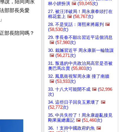
報導說，陪同周永
林小姘扮演
🖼️
(
59,045
次)
法部部長吳愛
27. 被汪洋破局！周永康拳頭打在
棉花套上
🖼️
(
58,767
次)
」
28. 不是笑話：薄熙來將嚴判
🖼️
(
58,530
次)
正部長陪同嗎？
29. 李長春不願出習近平這個消息
🖼️
(
57,980
次)
30. 栽贓習近平 周永康新一輪陰謀
🖼️
(
56,271
次)
31. 叛逃的中共政治局高官是否被
奧巴馬出賣 (
55,803
次)
32. 鳳凰衛視幫周永康 撞了南牆
🖼️
(
53,933
次)
33. 十八大可能開不成
🖼️
(
52,996
次)
34. 這些日子回良玉累壞了
🖼️
(
52,772
次)
35. 中共失控了！周永康趁亂接見
剛果黨總書記
🖼️
(
51,460
次)
36. ！支持中國政府釣魚
🖼️