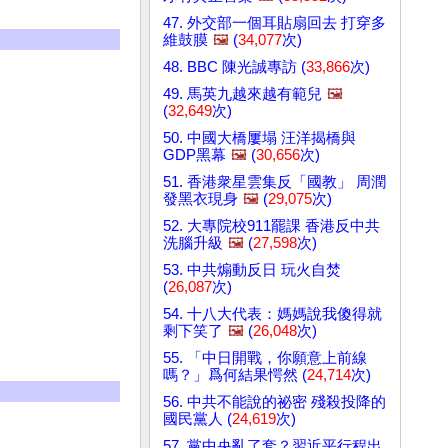
47. 外交部一個耳貼扇回去 打穿多
維鼓膜
🖼️
(
34,077
次)
48. BBC 陳光誠專訪 (
33,866
次)
49. 馬英九越來越有範兒
🖼️
(
32,649
次)
50. 中國大橋屢塌 汪洋揭橋與
GDP黑幕
🖼️
(
30,656
次)
51. 香港衆星雲集反「國教」 周潤
發黑衣現身
🖼️
(
29,075
次)
52. 大專院校911罷課 香港反中共
洗腦升級
🖼️
(
27,598
次)
53. 中共煽動反日 玩火自焚
(
26,087
次)
54. 十八大代表：媽媽說我傻得就
剩下笑了
🖼️
(
26,048
次)
55. 「中日開戰，你願意上前線
嗎？」爲何結果愕然 (
24,714
次)
56. 中共不能說的祕密 殘殺投降的
國民黨人 (
24,619
次)
57. 黨中央亂了套？習近平行程出