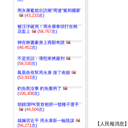
周永康尷尬出訪兩"周邊"黨和國家
🖼️
(
43,233
次)
被汪洋破局！周永康拳頭打在棉
花套上
🖼️
(
58,767
次)
神在林書豪身上再顯奇蹟
🖼️
(
48,452
次)
不是笑話：薄熙來將嚴判
🖼️
(
58,530
次)
鳳凰衛視幫周永康 撞了南牆
🖼️
(
53,933
次)
釣魚島沒事 釣魚臺坍了
🖼️
(
106,308
次)
胡錦濤PK英首相府一號種子選手
🖼️
(
44,504
次)
栽贓習近平 周永康新一輪陰謀
🖼️
【人民報消息】
(
56,271
次)