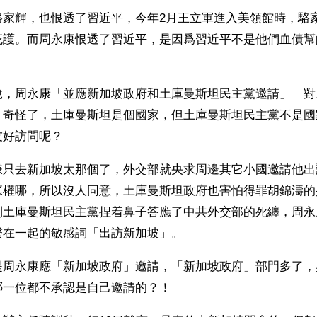
駱家輝，也恨透了習近平，今年2月王立軍進入美領館時，駱
庇護。而周永康恨透了習近平，是因爲習近平不是他們血債幫
說，周永康「並應新加坡政府和土庫曼斯坦民主黨邀請」「對
。奇怪了，土庫曼斯坦是個國家，但土庫曼斯坦民主黨不是國
友好訪問呢？
嫌只去新加坡太那個了，外交部就央求周邊其它小國邀請他出
篡權哪，所以沒人同意，土庫曼斯坦政府也害怕得罪胡錦濤的
到土庫曼斯坦民主黨捏着鼻子答應了中共外交部的死纏，周永
繫在一起的敏感詞「出訪新加坡」。 
是周永康應「新加坡政府」邀請，「新加坡政府」部門多了，
哪一位都不承認是自己邀請的？！