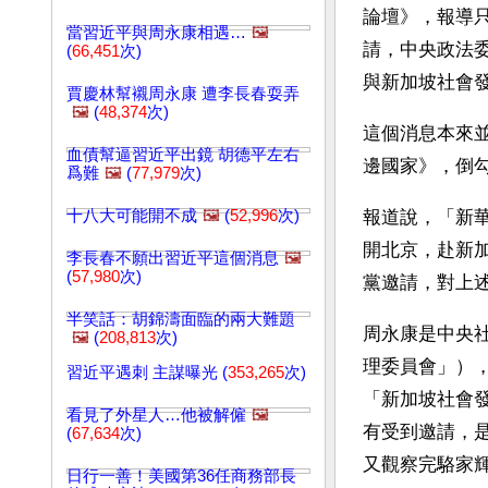
論壇》，報導只
當習近平與周永康相遇…
🖼️
請，中央政法
(
66,451
次)
與新加坡社會發
賈慶林幫襯周永康 遭李長春耍弄
🖼️
(
48,374
次)
這個消息本來並
血債幫逼習近平出鏡 胡德平左右
邊國家》，倒
爲難
🖼️
(
77,979
次)
十八大可能開不成
🖼️
(
52,996
次)
報道說，「新華
開北京，赴新加
李長春不願出習近平這個消息
🖼️
(
57,980
次)
黨邀請，對上
半笑話：胡錦濤面臨的兩大難題
周永康是中央
🖼️
(
208,813
次)
理委員會」）
習近平遇刺 主謀曝光 (
353,265
次)
「新加坡社會
看見了外星人…他被解僱
🖼️
有受到邀請，
(
67,634
次)
又觀察完駱家
日行一善！美國第36任商務部長