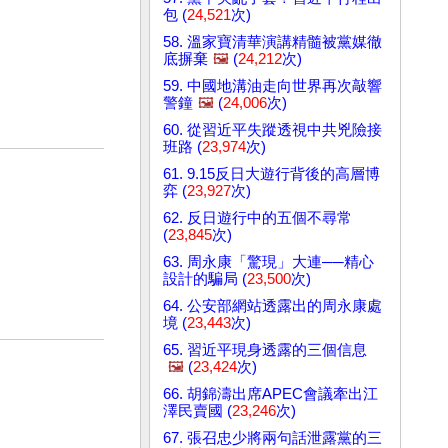
包 (
24,521
次)
58. 溫家寶清華演講精髓被黨媒徹
底摒棄
🖼️
(
24,212
次)
59. 中國地溝油走向世界再次敲響
警鐘
🖼️
(
24,006
次)
60. 從習近平失蹤透視中共兇險接
班路 (
23,974
次)
61. 9.15反日大遊行背後的高層博
弈 (
23,927
次)
62. 反日遊行中的五個不尋常
(
23,845
次)
63. 周永康「驚現」大連──精心
設計的騙局 (
23,500
次)
64. 公安部網站透露出的周永康處
境 (
23,443
次)
65. 習近平現身透露的三個信息
🖼️
(
23,424
次)
66. 胡錦濤出席APEC會議牽出江
澤民賣國 (
23,246
次)
67. 張召忠少將兩句話泄露黨的三