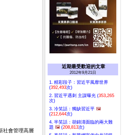
近期最受歡迎的文章
2012年9月21日
1. 精彩段子：習近平風靡世界
(
392,493
次)
2. 習近平遇刺 主謀曝光 (
353,265
次)
3. 冷笑話：獨缺習近平
🖼️
(
212,644
次)
4. 半笑話：胡錦濤面臨的兩大難
題
🖼️
(
208,813
次)
中新社會管理高層