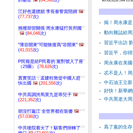
的祕密
🖼️
(
64,968
次)
江好色還嫖娼 李長春誓當陪綁
🖼️
(
77,737
次)
揭！周永康是
挑撥胡習關係 周永康猛打吳邦國
動向雜誌給周
🖼️
(
84,048
次)
習近平出訪 
"薄谷開來"可能恢復爲"谷開來"
🖼️
(
41,015
次)
習近平，你得
P民報是給P民看的 黨對號入了座
周永康在美國
（29圖） (
78,626
次)
忒不是人！周
真實笑話：孟建柱敦促中國人趕
中石油王立新
快出國
🖼️
(
201,556
次)
好快！新華網
中共高調誇馬英九是乖兒子
🖼️
中共黑老大周
(
221,352
次)
胡沒打贏江 全世界都在裝傻
🖼️
(
57,038
次)
爲了黨的生存
中共後院着火了！駭客們掉轉了