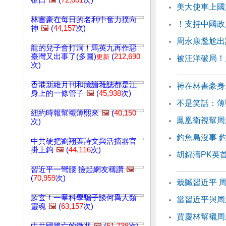
槍口
🖼️
(
72,601
次)
美大使車上國
林書豪在每日的名利中奮力撲向
！支持中國政
神
🖼️
(
44,157
次)
周永康尷尬出
龍的兒子會打洞！馬英九再作惡
臺灣又出事了(多圖)
(
212,690
更新
被汪洋破局！
次)
香港新維月刊和臉譜雜誌都是江
神在林書豪身
身上的一條管子
🖼️
(
45,938
次)
不是笑話：薄
紐約時報幫襯薄熙來
🖼️
(
40,150
鳳凰衛視幫周
次)
釣魚島沒事 
中共硬把劉翔葉詩文與活摘器官
掛上鉤
🖼️
(
44,116
次)
胡錦濤PK英
習近平一彎腰 撿起網友稱讚
🖼️
(
70,959
次)
栽贓習近平 
超玄！一羣科學騙子談何爲人類
當習近平與周
靈魂
🖼️
(
63,157
次)
賈慶林幫襯周