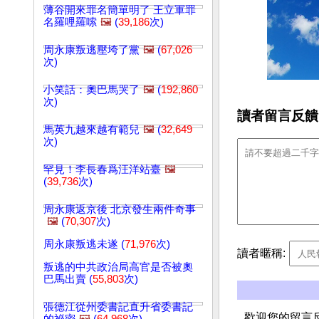
薄谷開來罪名簡單明了 王立軍罪
名羅哩羅嗦
🖼️
(
39,186
次)
周永康叛逃壓垮了黨
🖼️
(
67,026
次)
小笑話：奧巴馬哭了
🖼️
(
192,860
次)
讀者留言反饋
馬英九越來越有範兒
🖼️
(
32,649
次)
罕見！李長春爲汪洋站臺
🖼️
(
39,736
次)
周永康返京後 北京發生兩件奇事
🖼️
(
70,307
次)
周永康叛逃未遂 (
71,976
次)
讀者暱稱:
叛逃的中共政治局高官是否被奧
巴馬出賣 (
55,803
次)
張德江從州委書記直升省委書記
歡迎您的留言