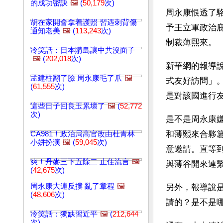
的成功密訣
🖼️
(
50,179
次)
周永康恨透了
胡在家開會拿着護照 習遇刺背傷
予王立軍政治
通知老美
🖼️
(
113,243
次)
制裁薄熙來。
冷笑話：日本購島讓中共沒面子
🖼️
(
202,018
次)
新華網的報導
孟建柱翻了臉 周永康毛了爪
🖼️
式友好訪問」
(
61,555
次)
是對該國進行
這些日子回良玉累壞了
🖼️
(
52,772
次)
是不是周永康
和薄熙來合夥
CA981！政治局高官改由杜青林
小姘扮演
🖼️
(
59,045
次)
意邀請。直等
爽！丹麥三下五除二 止住流言
🖼️
與薄谷開來連
(
42,675
次)
周永康大連反撲 亂了章程
🖼️
另外，報導說
(
48,606
次)
請的？是不是
冷笑話：獨缺習近平
🖼️
(
212,644
次)