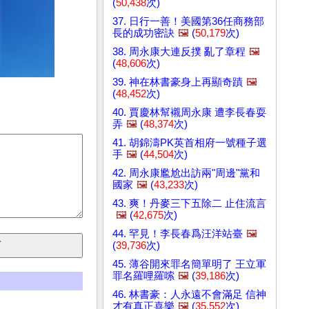
(
50,438
次)
37. 日行一善！美國第36任商務部
長的成功密訣
🖼️
(
50,179
次)
38. 周永康大連反撲 亂了章程
🖼️
(
48,606
次)
39. 神在林書豪身上再顯奇蹟
🖼️
(
48,452
次)
40. 賈慶林幫襯周永康 遭李長春耍
弄
🖼️
(
48,374
次)
41. 胡錦濤PK英首相府一號種子選
手
🖼️
(
44,504
次)
42. 周永康尷尬出訪兩"周邊"黨和
國家
🖼️
(
43,233
次)
43. 爽！丹麥三下五除二 止住流言
🖼️
(
42,675
次)
44. 罕見！李長春爲汪洋站臺
🖼️
(
39,736
次)
45. 薄谷開來罪名簡單明了 王立軍
罪名羅哩羅嗦
🖼️
(
39,186
次)
46. 林書豪：人永遠不會滿足 信神
才有真正喜樂
🖼️
(
35,552
次)