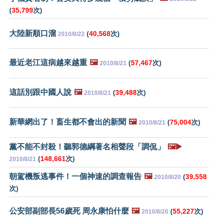
(
35,799
次)
大陸新順口溜
(
40,568
次)
2010/8/22
最近老江這病越來越重
🖼️
(
57,467
次)
2010/8/21
這話別跟中國人說
🖼️
(
39,488
次)
2010/8/21
新華網出了！畜生都不會出的新聞
🖼️
(
75,004
次)
2010/8/21
黨不能不封殺！聽郭德綱著名相聲段「調侃」
🖼️▶️
(
148,661
次)
2010/8/21
朝駕機叛逃事件！一個神速的調查報告
🖼️
(
39,558
2010/8/20
次)
公安部副部長56歲死 周永康怕什麼
🖼️
(
55,227
次)
2010/8/20