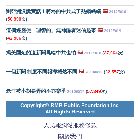
劉亞洲沒說實話！將垮的中共成了熱鍋螞蟻
🖼️
2010/8/19
(
50,990
次)
這個經歷使「理智的」無神論者迷信起來
🖼️
2010/8/19
(
42,506
次)
揭美國短的這新聞爲啥中共也怕
🖼️
(
37,664
次)
2010/8/18
一個新聞 制度不同報導截然不同
🖼️
(
32,557
次)
2010/8/18
老江被小胡耍弄的不亦樂乎
(
57,349
次)
2010/8/17
Copyright© RMB Public Foundation Inc.
All Rights Reserved
人民報網站服務條款
關於我們