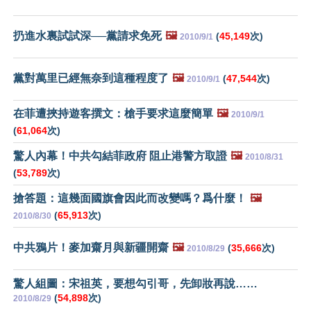
扔進水裏試試深──黨請求免死
🖼️
(
45,149
次)
2010/9/1
黨對萬里已經無奈到這種程度了
🖼️
(
47,544
次)
2010/9/1
在菲遭挾持遊客撰文：槍手要求這麼簡單
🖼️
2010/9/1
(
61,064
次)
驚人內幕！中共勾結菲政府 阻止港警方取證
🖼️
2010/8/31
(
53,789
次)
搶答題：這幾面國旗會因此而改變嗎？爲什麼！
🖼️
(
65,913
次)
2010/8/30
中共鴉片！麥加齋月與新疆開齋
🖼️
(
35,666
次)
2010/8/29
驚人組圖：宋祖英，要想勾引哥，先卸妝再說……
(
54,898
次)
2010/8/29