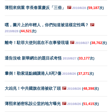
薄熙來病重 李長春重慶反「三俗」
🖼️
(
59,187
次)
2010/8/28
嘿，圖片上的年輕人，你們知道被這樣定性嗎？
🖼️
(
44,521
次)
2010/8/28
離奇！駐菲大使到底在不在事發現場
🖼️
(
38,762
次)
2010/8/27
通告沒啥 新華網出的題目忒奇怪
(
33,177
次)
2010/8/27
暈倒！勒索這點錢讓港人8死7傷
(
37,271
次)
2010/8/26
大凶兆！中共國旗在港被砍了頭
🖼️
(
48,398
次)
2010/8/26
薄熙來祕密私設公堂的地方曝光
🖼️
(
51,415
次)
2010/8/26