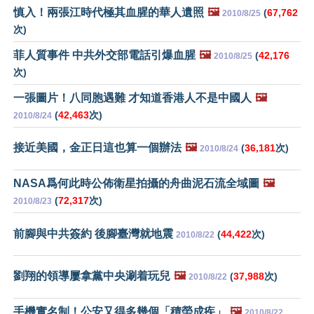
慎入！兩張江時代極其血腥的華人遺照
🖼️
(
67,762
2010/8/25
次)
菲人質事件 中共外交部電話引爆血腥
🖼️
(
42,176
2010/8/25
次)
一張圖片！八同胞遇難 才知道香港人不是中國人
🖼️
(
42,463
次)
2010/8/24
接近美國，金正日這也算一個辦法
🖼️
(
36,181
次)
2010/8/24
NASA爲何此時公佈衛星拍攝的舟曲泥石流全域圖
🖼️
(
72,317
次)
2010/8/23
前腳與中共簽約 後腳臺灣就地震
(
44,422
次)
2010/8/22
劉翔的領導屢拿黨中央涮着玩兒
🖼️
(
37,988
次)
2010/8/22
手機實名制！公安又得多幾個「積勞成疾」
🖼️
2010/8/22