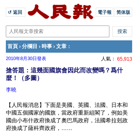
↺ 返回 
電子報
简体版
首頁
分欄目
時事
文章
›
›
›
：
2010年8月30日
發表
人氣：
65,913
搶答題：這幾面國旗會因此而改變嗎？爲什
麼！（多圖）
李曉
【人民報消息】下面是美國、英國、法國、日本和
中國五個國家的國旗，當政府重新組閣了，例如美
國由小布什政府換成了奧巴馬政府，法國希拉剋政
府換成了薩科齊政府，……