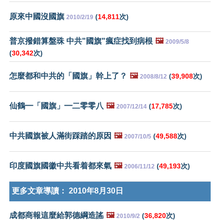
原來中國沒國旗
(
14,811
次)
2010/2/19
普京撥錯算盤珠 中共"國旗"瘋症找到病根
🖼️
2009/5/8
(
30,342
次)
怎麼都和中共的「國旗」幹上了？
🖼️
(
39,908
次)
2008/8/12
仙鶴━「國旗」━二零零八
🖼️
(
17,785
次)
2007/12/14
中共國旗被人滿街踩踏的原因
🖼️
(
49,588
次)
2007/10/5
印度國旗國徽中共看着都來氣
🖼️
(
49,193
次)
2006/11/12
更多文章導讀：
2010年8月30日
成都商報這麼給郭德綱造謠
🖼️
(
36,820
次)
2010/9/2