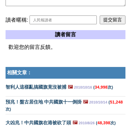
讀者暱稱:
讀者留言
歡迎您的留言反饋。
相關文章：
智利人這樣亂搞國旗竟沒被捕
🖼️
(
34,998
次)
2010/10/16
預兆！盤古居住地 中共國旗十一倒掛
🖼️
(
51,248
2010/10/14
次)
大凶兆！中共國旗在港被砍了頭
🖼️
(
48,398
次)
2010/8/26