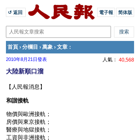
↺ 返回 
電子報
简体版
首頁
分欄目
萬象
文章
›
›
›
：
2010年8月21日
發表
人氣：
40,568
大陸新順口溜
【人民報消息】
和諧接軌
物價與歐洲接軌；
房價與東京接軌；
醫療與地獄接軌；
工資與非洲接軌；