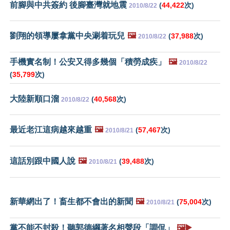
前腳與中共簽約 後腳臺灣就地震
(
44,422
次)
2010/8/22
劉翔的領導屢拿黨中央涮着玩兒
🖼️
(
37,988
次)
2010/8/22
手機實名制！公安又得多幾個「積勞成疾」
🖼️
2010/8/22
(
35,799
次)
大陸新順口溜
(
40,568
次)
2010/8/22
最近老江這病越來越重
🖼️
(
57,467
次)
2010/8/21
這話別跟中國人說
🖼️
(
39,488
次)
2010/8/21
新華網出了！畜生都不會出的新聞
🖼️
(
75,004
次)
2010/8/21
黨不能不封殺！聽郭德綱著名相聲段「調侃」
🖼️▶️