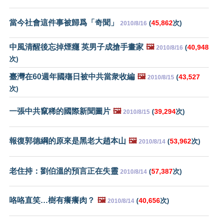
當今社會這件事被歸爲「奇聞」
(
45,862
次)
2010/8/16
中風清醒後忘掉煙癮 英男子成搶手畫家
🖼️
(
40,948
2010/8/16
次)
臺灣在60週年國殤日被中共當衆收編
🖼️
(
43,527
2010/8/15
次)
一張中共竄稀的國際新聞圖片
🖼️
(
39,294
次)
2010/8/15
報復郭德綱的原來是黑老大趙本山
🖼️
(
53,962
次)
2010/8/14
老住持：劉伯溫的預言正在失靈
(
57,387
次)
2010/8/14
咯咯直笑…樹有癢癢肉？
🖼️
(
40,656
次)
2010/8/14