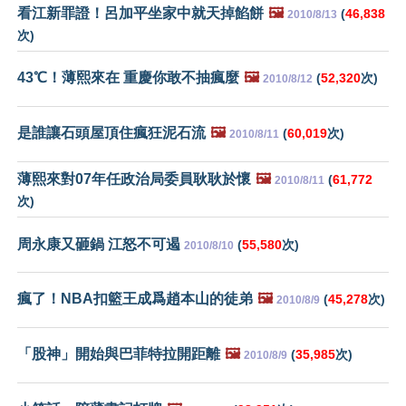
看江新罪證！呂加平坐家中就天掉餡餅
🖼️
(
46,838
2010/8/13
次)
43℃！薄熙來在 重慶你敢不抽瘋麼
🖼️
(
52,320
次)
2010/8/12
是誰讓石頭屋頂住瘋狂泥石流
🖼️
(
60,019
次)
2010/8/11
薄熙來對07年任政治局委員耿耿於懷
🖼️
(
61,772
2010/8/11
次)
周永康又砸鍋 江怒不可遏
(
55,580
次)
2010/8/10
瘋了！NBA扣籃王成爲趙本山的徒弟
🖼️
(
45,278
次)
2010/8/9
「股神」開始與巴菲特拉開距離
🖼️
(
35,985
次)
2010/8/9