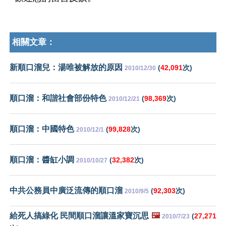
相關文章：
新順口溜兒：湯唯被解放的原因
(
42,091
次)
2010/12/30
順口溜：和諧社會部份特色
(
98,369
次)
2010/12/21
順口溜：中國特色
(
99,828
次)
2010/12/1
順口溜：醬缸小調
(
32,382
次)
2010/10/27
中共公務員中廣泛流傳的順口溜
(
92,303
次)
2010/9/5
給死人搞綠化 民間順口溜讓溫家寶沉思
🖼️
(
27,271
2010/7/23