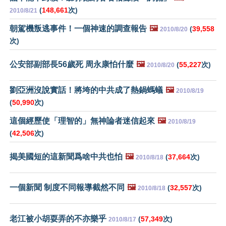
(
148,661
次)
2010/8/21
朝駕機叛逃事件！一個神速的調查報告
🖼️
(
39,558
2010/8/20
次)
公安部副部長56歲死 周永康怕什麼
🖼️
(
55,227
次)
2010/8/20
劉亞洲沒說實話！將垮的中共成了熱鍋螞蟻
🖼️
2010/8/19
(
50,990
次)
這個經歷使「理智的」無神論者迷信起來
🖼️
2010/8/19
(
42,506
次)
揭美國短的這新聞爲啥中共也怕
🖼️
(
37,664
次)
2010/8/18
一個新聞 制度不同報導截然不同
🖼️
(
32,557
次)
2010/8/18
老江被小胡耍弄的不亦樂乎
(
57,349
次)
2010/8/17