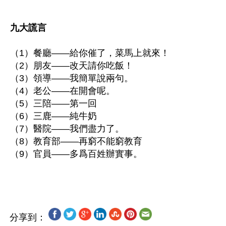
九大謊言
（1）餐廳——給你催了，菜馬上就來！
（2）朋友——改天請你吃飯！
（3）領導——我簡單說兩句。
（4）老公——在開會呢。
（5）三陪——第一回
（6）三鹿——純牛奶
（7）醫院——我們盡力了。
（8）教育部——再窮不能窮教育
（9）官員——多爲百姓辦實事。
分享到：