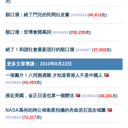
次)
順口溜：絕了門兒的民間白皮書
(
45,813
次)
2010/5/24
順口溜：世博會開幕詞
(
255,295
次)
2010/4/30
絕了！和諧社會最新流行的順口溜
(
37,003
次)
2010/4/27
更多文章導讀：
2010年8月22日
一張圖片！八同胞遇難 才知道香港人不是中國人
🖼️
(
42,463
次)
2010/8/24
接近美國，金正日這也算一個辦法
🖼️
(
36,181
次)
2010/8/24
NASA爲何此時公佈衛星拍攝的舟曲泥石流全域圖
🖼️
(
72,317
次)
2010/8/23