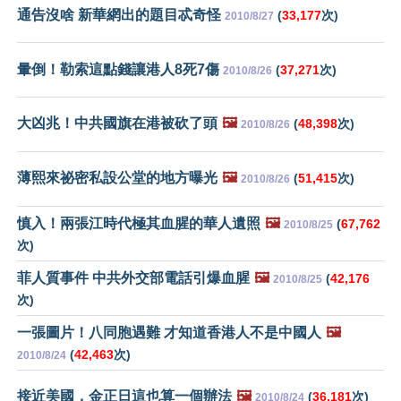
通告沒啥 新華網出的題目忒奇怪
(
33,177
次)
2010/8/27
暈倒！勒索這點錢讓港人8死7傷
(
37,271
次)
2010/8/26
大凶兆！中共國旗在港被砍了頭
🖼️
(
48,398
次)
2010/8/26
薄熙來祕密私設公堂的地方曝光
🖼️
(
51,415
次)
2010/8/26
慎入！兩張江時代極其血腥的華人遺照
🖼️
(
67,762
2010/8/25
次)
菲人質事件 中共外交部電話引爆血腥
🖼️
(
42,176
2010/8/25
次)
一張圖片！八同胞遇難 才知道香港人不是中國人
🖼️
(
42,463
次)
2010/8/24
接近美國，金正日這也算一個辦法
🖼️
(
36,181
次)
2010/8/24