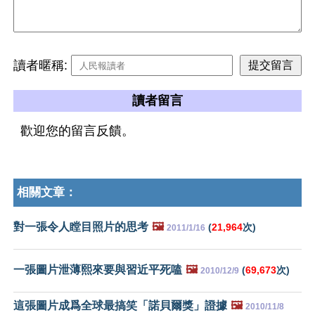
讀者暱稱:
讀者留言
歡迎您的留言反饋。
相關文章：
對一張令人瞠目照片的思考
🖼️
(
21,964
次)
2011/1/16
一張圖片泄薄熙來要與習近平死嗑
🖼️
(
69,673
次)
2010/12/9
這張圖片成爲全球最搞笑「諾貝爾獎」證據
🖼️
2010/11/8