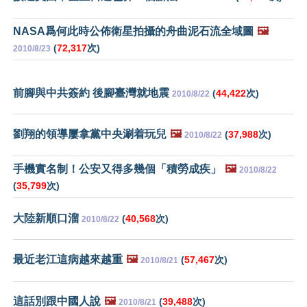
NASA爲何此時公佈衛星拍攝的舟曲泥石流全域圖
🖼️
(
72,317
次)
2010/8/23
前腳與中共簽約 後腳臺灣就地震
(
44,422
次)
2010/8/22
劉翔的領導屢拿黨中央涮着玩兒
🖼️
(
37,988
次)
2010/8/22
手機實名制！公安又得多幾個「積勞成疾」
🖼️
2010/8/22
(
35,799
次)
大陸新順口溜
(
40,568
次)
2010/8/22
最近老江這病越來越重
🖼️
(
57,467
次)
2010/8/21
這話別跟中國人說
🖼️
(
39,488
次)
2010/8/21