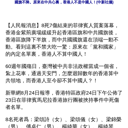
國旗不降。原來在中共心裏，香港人不是中國人！(中新社攝)
【人民報消息】8死7傷結束的菲律賓人質案落幕，
香港金紫荊廣場緩緩升起香港區旗和中共國旗後，
香港區旗降下半旗，而中共國國旗還在頂端一動不
動。看到這裏不禁大吃一驚：原來在「黨和國家」
的內定名單裏，香港人不算中國人！
60週年國殤日，臺灣被中共非法政權當成一個省，
紮上花車，通過天安門，怎麼迴歸數年的香港算中
共領地，而香港人至今卻不算中國人？！
新華網8月24日報導，香港特區政府24日下午公佈了
23日在菲律賓馬尼拉香港旅行團被挾持事件中死傷
者名單。
8名死者爲：梁頌詩（女）、梁頌儀（女）、梁錦榮
（男）、傅卓仁（男）、楊綺華（女）、楊綺琴