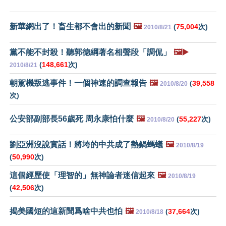
新華網出了！畜生都不會出的新聞
🖼️
(
75,004
次)
2010/8/21
黨不能不封殺！聽郭德綱著名相聲段「調侃」
🖼️▶️
(
148,661
次)
2010/8/21
朝駕機叛逃事件！一個神速的調查報告
🖼️
(
39,558
2010/8/20
次)
公安部副部長56歲死 周永康怕什麼
🖼️
(
55,227
次)
2010/8/20
劉亞洲沒說實話！將垮的中共成了熱鍋螞蟻
🖼️
2010/8/19
(
50,990
次)
這個經歷使「理智的」無神論者迷信起來
🖼️
2010/8/19
(
42,506
次)
揭美國短的這新聞爲啥中共也怕
🖼️
(
37,664
次)
2010/8/18