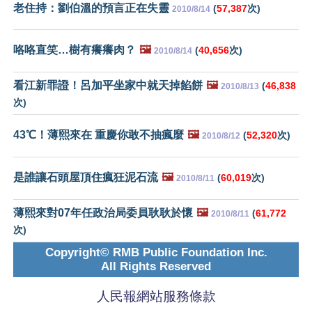
老住持：劉伯溫的預言正在失靈
(
57,387
次)
2010/8/14
咯咯直笑…樹有癢癢肉？
🖼️
(
40,656
次)
2010/8/14
看江新罪證！呂加平坐家中就天掉餡餅
🖼️
(
46,838
2010/8/13
次)
43℃！薄熙來在 重慶你敢不抽瘋麼
🖼️
(
52,320
次)
2010/8/12
是誰讓石頭屋頂住瘋狂泥石流
🖼️
(
60,019
次)
2010/8/11
薄熙來對07年任政治局委員耿耿於懷
🖼️
(
61,772
2010/8/11
次)
Copyright© RMB Public Foundation Inc.
All Rights Reserved
人民報網站服務條款