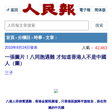
↺ 返回 
電子報
简体版
首頁
分欄目
時事
文章
›
›
›
：
2010年8月24日
發表
人氣：
42,463
一張圖片！八同胞遇難 才知道香港人不是中國
人（圖）
三子
八港人菲律賓遇難，香港金紫荊廣場，只香港區旗降半旗致哀，掛在旁
邊的中共國