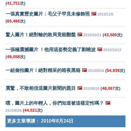
(
41,751
次)
一張真實歷史圖片：毛父子罕見未修飾照
🖼️
2010/11/5
(
65,466
次)
驚人圖片！絕對輸的敗局竟能翻盤
🖼️
(
43,580
次)
2010/10/31
一張極震撼圖片 ！他用這姿勢定義了劉曉波
🖼️
2010/10/12
(
49,058
次)
一組偷拍圖片！絕對精采的暗夜黑箱
🖼️
(
54,939
次)
2010/9/18
震驚，不敢相信這圖片新聞的題目
🖼️
(
48,067
次)
2010/9/10
嘿，圖片上的年輕人，你們知道被這樣定性嗎？
🖼️
(
44,521
次)
2010/8/28
更多文章導讀：
2010年8月24日