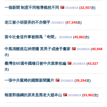
一個新聞 制度不同報導截然不同
🖼️
(
32,557
次)
2010/8/18
老江被小胡耍弄的不亦樂乎
(
57,349
次)
2010/8/17
當今社會這件事被歸爲「奇聞」
(
45,862
次)
2010/8/16
中風清醒後忘掉煙癮 英男子成搶手畫家
🖼️
(
40,948
2010/8/16
次)
臺灣在60週年國殤日被中共當衆收編
🖼️
(
43,527
2010/8/15
次)
一張中共竄稀的國際新聞圖片
🖼️
(
39,294
次)
2010/8/15
報復郭德綱的原來是黑老大趙本山
🖼️
(
53,962
次)
2010/8/14