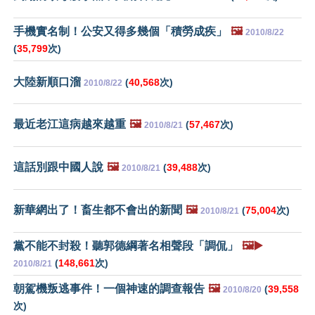
手機實名制！公安又得多幾個「積勞成疾」
🖼️
2010/8/22
(
35,799
次)
大陸新順口溜
(
40,568
次)
2010/8/22
最近老江這病越來越重
🖼️
(
57,467
次)
2010/8/21
這話別跟中國人說
🖼️
(
39,488
次)
2010/8/21
新華網出了！畜生都不會出的新聞
🖼️
(
75,004
次)
2010/8/21
黨不能不封殺！聽郭德綱著名相聲段「調侃」
🖼️▶️
(
148,661
次)
2010/8/21
朝駕機叛逃事件！一個神速的調查報告
🖼️
(
39,558
2010/8/20
次)