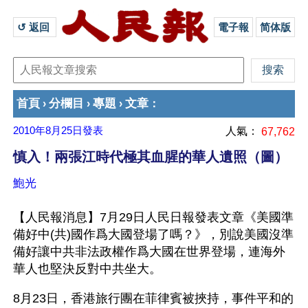
↺ 返回 
電子報
简体版
首頁
分欄目
專題
文章
›
›
›
：
2010年8月25日
發表
人氣：
67,762
慎入！兩張江時代極其血腥的華人遺照（圖）
鮑光
【人民報消息】7月29日人民日報發表文章《美國準
備好中(共)國作爲大國登場了嗎？》，別說美國沒準
備好讓中共非法政權作爲大國在世界登場，連海外
華人也堅決反對中共坐大。
8月23日，香港旅行團在菲律賓被挾持，事件平和的