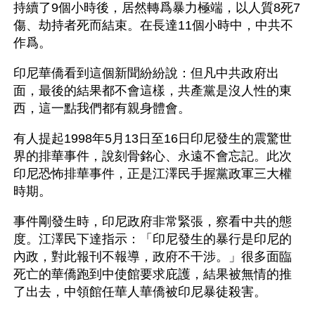
持續了9個小時後，居然轉爲暴力極端，以人質8死7
傷、劫持者死而結束。在長達11個小時中，中共不
作爲。
印尼華僑看到這個新聞紛紛說：但凡中共政府出
面，最後的結果都不會這樣，共產黨是沒人性的東
西，這一點我們都有親身體會。
有人提起1998年5月13日至16日印尼發生的震驚世
界的排華事件，說刻骨銘心、永遠不會忘記。此次
印尼恐怖排華事件，正是江澤民手握黨政軍三大權
時期。
事件剛發生時，印尼政府非常緊張，察看中共的態
度。江澤民下達指示：「印尼發生的暴行是印尼的
內政，對此報刊不報導，政府不干涉。」很多面臨
死亡的華僑跑到中使館要求庇護，結果被無情的推
了出去，中領館任華人華僑被印尼暴徒殺害。