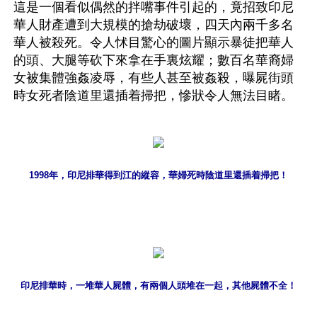
這是一個看似偶然的拌嘴事件引起的，竟招致印尼
華人財產遭到大規模的搶劫破壞，四天內兩千多名
華人被殺死。令人怵目驚心的圖片顯示暴徒把華人
的頭、大腿等砍下來拿在手裏炫耀；數百名華裔婦
女被集體強姦凌辱，有些人甚至被姦殺，曝屍街頭
時女死者陰道里還插着掃把，慘狀令人無法目睹。
1998年，印尼排華得到江的縱容，華婦死時陰道里還插着掃把！
印尼排華時，一堆華人屍體，有兩個人頭堆在一起，其他屍體不全！