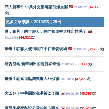
菲人質事件 中共外交部電話引爆血腥
🖼️
(
42,176
2010/8/25
次)
更多文章導讀：
2010年8月25日
嘿，圖片上的年輕人，你們知道被這樣定性嗎？
🖼️
(
44,521
次)
2010/8/28
離奇！駐菲大使到底在不在事發現場
🖼️
(
38,762
次)
2010/8/27
通告沒啥 新華網出的題目忒奇怪
(
33,177
次)
2010/8/27
暈倒！勒索這點錢讓港人8死7傷
(
37,271
次)
2010/8/26
大凶兆！中共國旗在港被砍了頭
🖼️
(
48,398
次)
2010/8/26
薄熙來祕密私設公堂的地方曝光
🖼️
(
51,415
次)
2010/8/26