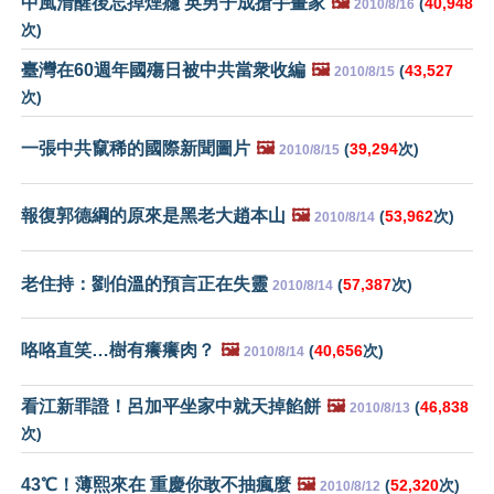
中風清醒後忘掉煙癮 英男子成搶手畫家
🖼️
(
40,948
2010/8/16
次)
臺灣在60週年國殤日被中共當衆收編
🖼️
(
43,527
2010/8/15
次)
一張中共竄稀的國際新聞圖片
🖼️
(
39,294
次)
2010/8/15
報復郭德綱的原來是黑老大趙本山
🖼️
(
53,962
次)
2010/8/14
老住持：劉伯溫的預言正在失靈
(
57,387
次)
2010/8/14
咯咯直笑…樹有癢癢肉？
🖼️
(
40,656
次)
2010/8/14
看江新罪證！呂加平坐家中就天掉餡餅
🖼️
(
46,838
2010/8/13
次)
43℃！薄熙來在 重慶你敢不抽瘋麼
🖼️
(
52,320
次)
2010/8/12