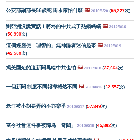
公安部副部長56歲死 周永康怕什麼
🖼️
(
55,227
次)
2010/8/20
劉亞洲沒說實話！將垮的中共成了熱鍋螞蟻
🖼️
2010/8/19
(
50,990
次)
這個經歷使「理智的」無神論者迷信起來
🖼️
2010/8/19
(
42,506
次)
揭美國短的這新聞爲啥中共也怕
🖼️
(
37,664
次)
2010/8/18
一個新聞 制度不同報導截然不同
🖼️
(
32,557
次)
2010/8/18
老江被小胡耍弄的不亦樂乎
(
57,349
次)
2010/8/17
當今社會這件事被歸爲「奇聞」
(
45,862
次)
2010/8/16