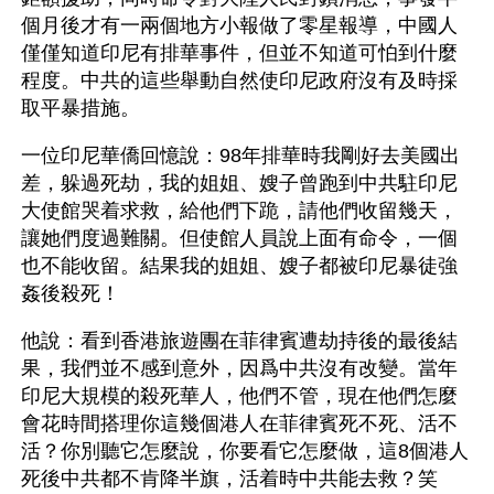
個月後才有一兩個地方小報做了零星報導，中國人
僅僅知道印尼有排華事件，但並不知道可怕到什麼
程度。中共的這些舉動自然使印尼政府沒有及時採
取平暴措施。
一位印尼華僑回憶說：98年排華時我剛好去美國出
差，躲過死劫，我的姐姐、嫂子曾跑到中共駐印尼
大使館哭着求救，給他們下跪，請他們收留幾天，
讓她們度過難關。但使館人員說上面有命令，一個
也不能收留。結果我的姐姐、嫂子都被印尼暴徒強
姦後殺死！
他說：看到香港旅遊團在菲律賓遭劫持後的最後結
果，我們並不感到意外，因爲中共沒有改變。當年
印尼大規模的殺死華人，他們不管，現在他們怎麼
會花時間搭理你這幾個港人在菲律賓死不死、活不
活？你別聽它怎麼說，你要看它怎麼做，這8個港人
死後中共都不肯降半旗，活着時中共能去救？笑