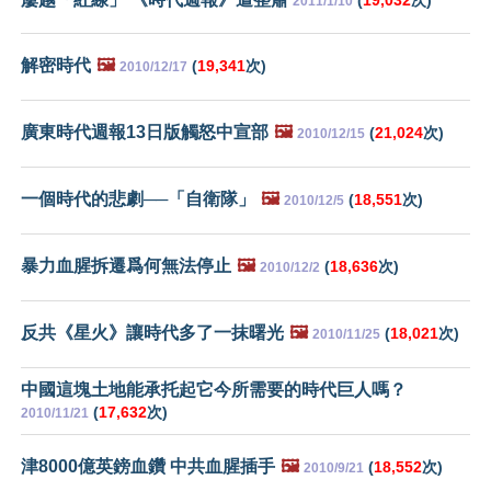
2011/1/10
解密時代
🖼️
(
19,341
次)
2010/12/17
廣東時代週報13日版觸怒中宣部
🖼️
(
21,024
次)
2010/12/15
一個時代的悲劇──「自衛隊」
🖼️
(
18,551
次)
2010/12/5
暴力血腥拆遷爲何無法停止
🖼️
(
18,636
次)
2010/12/2
反共《星火》讓時代多了一抹曙光
🖼️
(
18,021
次)
2010/11/25
中國這塊土地能承托起它今所需要的時代巨人嗎？
(
17,632
次)
2010/11/21
津8000億英鎊血鑽 中共血腥插手
🖼️
(
18,552
次)
2010/9/21