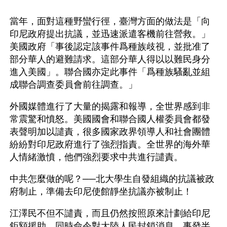
當年，面對這種野蠻行徑，臺灣方面的做法是「向
印尼政府提出抗議，並迅速派遣客機前往營救。」 
美國政府「事後認定該事件爲種族歧視，並批准了
部分華人的避難請求。這部分華人得以以難民身分
進入美國」。聯合國亦定此事件「爲種族騷亂並組
成聯合調查委員會前往調查。」
外國媒體進行了大量的揭露和報導，全世界感到非
常震驚和憤怒。美國國會和聯合國人權委員會都發
表聲明加以譴責，很多國家政界領導人和社會團體
紛紛對印尼政府進行了強烈指責。全世界的海外華
人情緒激憤，他們強烈要求中共進行譴責。
中共怎麼做的呢？──北大學生自發組織的抗議被政
府制止，準備去印尼使館靜坐抗議亦被制止！
江澤民不但不譴責，而且仍然按照原來計劃給印尼
鉅額援助，同時命令對大陸人民封鎖消息，事發半