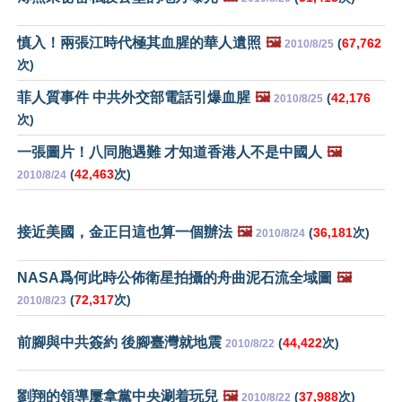
慎入！兩張江時代極其血腥的華人遺照
🖼️
(
67,762
2010/8/25
次)
菲人質事件 中共外交部電話引爆血腥
🖼️
(
42,176
2010/8/25
次)
一張圖片！八同胞遇難 才知道香港人不是中國人
🖼️
(
42,463
次)
2010/8/24
接近美國，金正日這也算一個辦法
🖼️
(
36,181
次)
2010/8/24
NASA爲何此時公佈衛星拍攝的舟曲泥石流全域圖
🖼️
(
72,317
次)
2010/8/23
前腳與中共簽約 後腳臺灣就地震
(
44,422
次)
2010/8/22
劉翔的領導屢拿黨中央涮着玩兒
🖼️
(
37,988
次)
2010/8/22