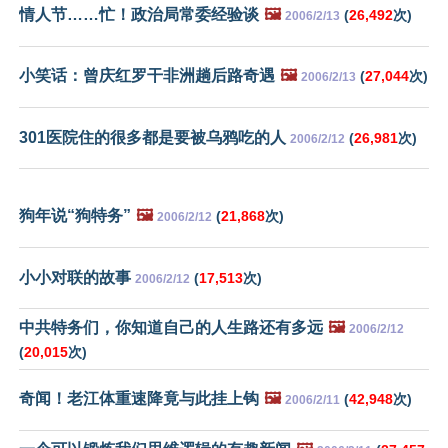
情人节……忙！政治局常委经验谈
🖼️
(
26,492
次)
2006/2/13
小笑话：曾庆红罗干非洲趟后路奇遇
🖼️
(
27,044
次)
2006/2/13
301医院住的很多都是要被乌鸦吃的人
(
26,981
次)
2006/2/12
狗年说“狗特务”
🖼️
(
21,868
次)
2006/2/12
小小对联的故事
(
17,513
次)
2006/2/12
中共特务们，你知道自己的人生路还有多远
🖼️
2006/2/12
(
20,015
次)
奇闻！老江体重速降竟与此挂上钩
🖼️
(
42,948
次)
2006/2/11