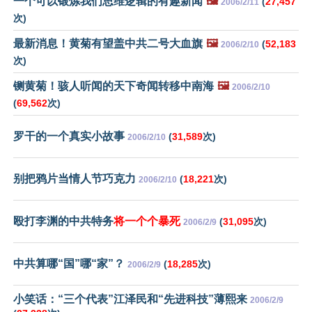
一个可以锻炼我们思维逻辑的有趣新闻
🖼️
(
27,457
2006/2/11
次)
最新消息！黄菊有望盖中共二号大血旗
🖼️
(
52,183
2006/2/10
次)
铡黄菊！骇人听闻的天下奇闻转移中南海
🖼️
2006/2/10
(
69,562
次)
罗干的一个真实小故事
(
31,589
次)
2006/2/10
别把鸦片当情人节巧克力
(
18,221
次)
2006/2/10
殴打李渊的中共特务
将一个个暴死
(
31,095
次)
2006/2/9
中共算哪“国”哪“家”？
(
18,285
次)
2006/2/9
小笑话：“三个代表”江泽民和“先进科技”薄熙来
2006/2/9