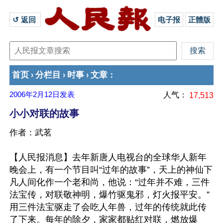
↺ 返回 
电子报
正體版
首页
分栏目
时事
文章
›
›
›
：
2006年2月12日
发表
人气：
17,513
小小对联的故事
作者：武茗
【人民报消息】去年新唐人电视台的全球华人新年
晚会上，有一个节目叫“过年的故事”，天上的神仙下
凡人间化作一个老和尚，他说：“过年并不难，三件
法宝传，对联敬神明，爆竹驱鬼邪，灯火报平安。”
用三件法宝驱走了会吃人年兽，过年的传统就此传
了下来。每年的除夕，家家都贴红对联，燃放爆