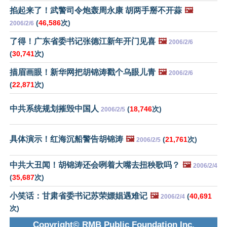
掐起来了！武警司令炮轰周永康 胡两手掰不开蒜
🖼️
(
46,586
次)
2006/2/6
了得！广东省委书记张德江新年开门见喜
🖼️
2006/2/6
(
30,741
次)
描眉画眼！新华网把胡锦涛戳个乌眼儿青
🖼️
2006/2/6
(
22,871
次)
中共系统规划摧毁中国人
(
18,746
次)
2006/2/5
具体演示！红海沉船警告胡锦涛
🖼️
(
21,761
次)
2006/2/5
中共大丑闻！胡锦涛还会咧着大嘴去扭秧歌吗？
🖼️
2006/2/4
(
35,687
次)
小笑话：甘肃省委书记苏荣嫖娼遇难记
🖼️
(
40,691
2006/2/4
次)
Copyright© RMB Public Foundation Inc.