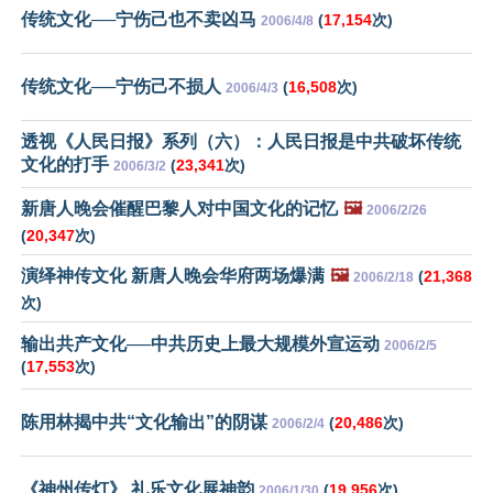
传统文化──宁伤己也不卖凶马
(
17,154
次)
2006/4/8
传统文化──宁伤己不损人
(
16,508
次)
2006/4/3
透视《人民日报》系列（六）：人民日报是中共破坏传统
文化的打手
(
23,341
次)
2006/3/2
新唐人晚会催醒巴黎人对中国文化的记忆
🖼️
2006/2/26
(
20,347
次)
演绎神传文化 新唐人晚会华府两场爆满
🖼️
(
21,368
2006/2/18
次)
输出共产文化──中共历史上最大规模外宣运动
2006/2/5
(
17,553
次)
陈用林揭中共“文化输出”的阴谋
(
20,486
次)
2006/2/4
《神州传灯》 礼乐文化展神韵
(
19,956
次)
2006/1/30