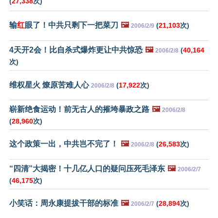
(
27,338
次)
输
红
眼了！中共只剩下一把菜刀
🖼️
(
21,103
次)
2006/2/9
4天开2会！比自杀式爆炸更让中共惊恐
🖼️
(
40,164
2006/2/8
次)
维权星火 燎原苦难人心
(
17,922
次)
2006/2/8
崭新绝食运动！前无古人的摧垮暴政之路
🖼️
2006/2/8
(
28,960
次)
这个政策一出，中共岂不完了！
🖼️
(
26,583
次)
2006/2/8
“四清”大揭密！十几亿人口的疑问压死毛泽东
🖼️
2006/2/7
(
46,175
次)
小笑话：周永康提拔干部的标准
🖼️
(
28,894
次)
2006/2/7