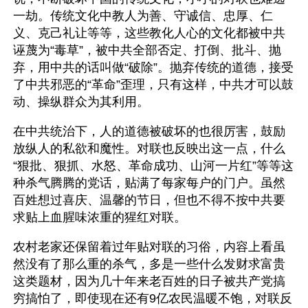
一劫。传统文化中教人为善、守诚信、忠厚、仁
义、克己礼让等等，这些教化人心的文化都被中共
诬蔑为“毒草”，被中共全部否定、打倒、批斗、抛
弃，用中共的话叫做“破除”。抛弃传统的道德，接受
了中共邪恶的“革命”歪理，只有这样，中共才可以鼓
动、操纵群众为其利用。
在中共统治下，人的道德被破坏的也很厉害，鼓励
放纵人的私欲和魔性。对联也反映出这一点，什么
“狠批、狠抓、水怒、革命成功、山河一片红”等等这
种杀气腾腾的党话，贴满了每家每户的门户。虽然
百姓想过喜庆、温馨的节日，但也不得不按中共要
求贴上血腥味浓重的猩红对联。
农村老家还保留着过年贴对联的习俗，内容上看虽
然没有了那么重的杀气，多是一些什么发财求富贵
这类题材，因为几十年来老百姓的日子被共产党搞
穷搞怕了，即使现在还有9亿农民温暖不饱，对联反