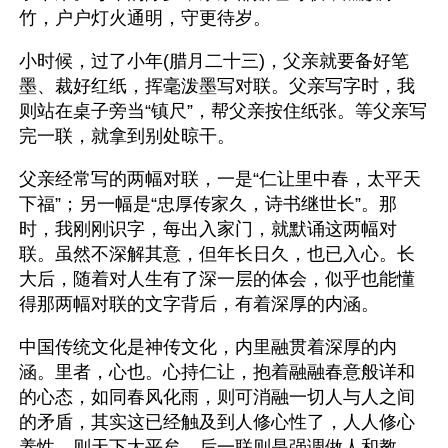
竹，户户灯火通明，守更待岁。
小时候，过了小年(腊月二十三)，父亲就要备好笔
墨、裁好红纸，挥毫泼墨写对联。父亲写字时，我
则站在桌子旁当“镇尺”，帮父亲按住纸张。等父亲写
完一联，就拿到别处晾干。
父亲经常写的两幅对联，一是“仁让里中春，太平天
下福”；另一幅是“忠厚传家久，诗书继世长”。那
时，我刚刚识字，每出入家门，就默诵这两幅对
联。虽然不深解其意，但年长日久，也已入心。长
大后，随着对人生有了深一层的体会，似乎也能懂
得那两幅对联的文字背后，有着深厚的内涵。
中国传统文化是神传文化，内里融贯着深厚的内
涵。里者，心也。心持仁让，抱着融融春意般详和
的心态，如同春风化雨，则可消融一切人与人之间
的矛盾，其实这已经触及到人修心性了，人人修心
养性，则天下太平矣。后一联则是强调做人和教