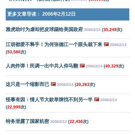
更多文章导读：
2006年2月12日
雅虎助纣为虐却把皮球踢给美国政府
(
35,249
次)
2006/2/15
江胡都爱不释手！为何张德江一个跟头栽下来
🖼️
2006/2/14
(
53,580
次)
人肉炸弹！民调一出中共人仰马翻
🖼️
(
40,329
次)
2006/2/14
这只是一个缩影而已
🖼️
(
20,263
次)
2006/2/14
怪事有因：情人节大款举牌找不到另一半
🖼️
2006/2/14
(
22,999
次)
特务泄露了国家机密
(
22,436
次)
2006/2/13