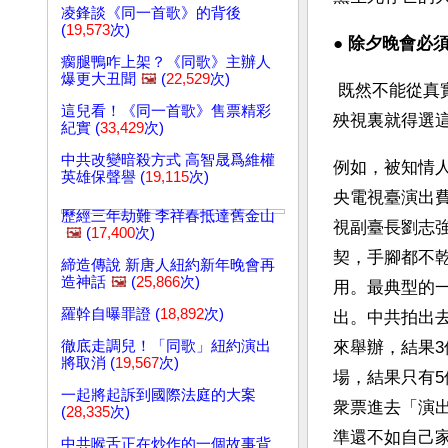
凌鋒談《同一首歌》的背後
(
19,573
次)
● 
除夕晚會必須
瘸腿鴨咋上架？《同歌》主辦人
爆更大丑聞
🖼️
(
22,529
次)
 既然不能從真實生活中提煉素材，那麼就必須扯謊。好在這是中共與生俱來的強項，所以
這兒看！《同一首歌》售票精彩
殃視裏就得選
紀實 (
33,429
次)
中共改變暗殺方式 高智晟爲維權
例如，被知情
英雄保聲譽 (
19,115
次)
央電視臺演出
歷經三年劫難 李祥春抵達舊金山
視副臺長劉志
🖼️
(
17,400
次)
契，手腳都不
締造傳說 新唐人紐約新年晚會再
造神話
🖼️
(
25,866
次)
用。最典型的一
羅幹自曝罪證 (
18,892
次)
出。中共拍出去
徹底走調兒！「同歌」紐約演出
來舉辦，結果3
將取消 (
19,567
次)
場，結果只有
一起將起訴到國際法庭的大案
衆票進去「演出
(
28,335
次)
準還不如自己家
中共喉舌正在炒作的一個故事背