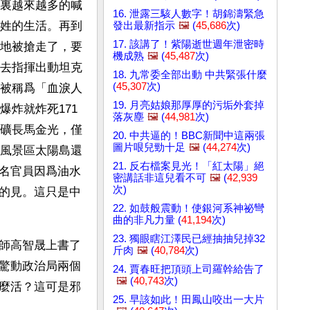
裏越來越多的喊
16. 泄露三駭人數字！胡錦濤緊急
姓的生活。再到
發出最新指示
🖼️
(
45,686
次)
17. 該講了！紫陽逝世週年泄密時
地被搶走了，要
機成熟
🖼️
(
45,487
次)
去指揮出動坦克
18. 九常委全部出動 中共緊張什麼
(
45,307
次)
被稱爲「血淚人
19. 月亮姑娘那厚厚的污垢外套掉
炸就炸死171
落灰塵
🖼️
(
44,981
次)
礦長馬金光，僅
20. 中共逼的！BBC新聞中這兩張
圖片哏兒勁十足
🖼️
(
44,274
次)
濱風景區太陽島還
21. 反右檔案見光！「紅太陽」絕
名官員因爲油水
密講話非這兒看不可
🖼️
(
42,939
次)
的見。這只是中
22. 如鼓般震動！使銀河系神祕彎
曲的非凡力量 (
41,194
次)
23. 獨眼瞎江澤民已經抽抽兒掉32
師高智晟上書了
斤肉
🖼️
(
40,784
次)
驚動政治局兩個
24. 賈春旺把頂頭上司羅幹給告了
🖼️
(
40,743
次)
麼活？這可是邪
25. 早該如此！田鳳山咬出一大片