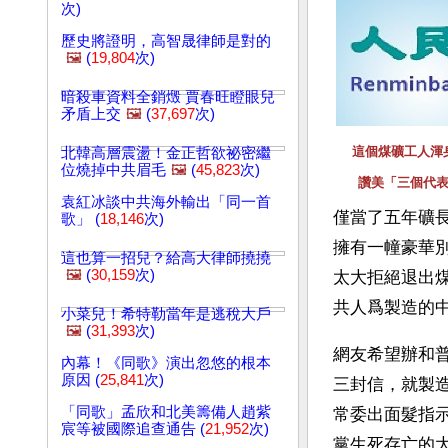
次)
歷史將證明，高智晟律師是對的
🖼️
(
19,804
次)
暗殺車資料全銷燬 賈春旺瞪眼兒
矛盾上交
🖼️
(
37,697
次)
這個煤礦工人渾
北韓高層震盪！金正哲欲祕密繼
位燒掉中共眉毛
🖼️
(
45,823
次)
讚美「三個代
袁紅冰談中共海外輸出「同一首
僅當了五年礦長
歌」 (
18,146
次)
擁有一幢豪華
這也算一招兒？給高大律師撓撓
🖼️
(
30,159
次)
太大拒絕退出
共人爲製造的
小菜兒！希特勒當年是逃稅大戶
🖼️
(
31,393
次)
網友希望辦和
內幕！《同歌》演出忽悠的根本
原因 (
25,841
次)
三封信，就製
「同歌」孟欣和北美籌備人趙紫
常委出面髮指
宸等被國際追查通告 (
21,952
次)
黨生死存亡的