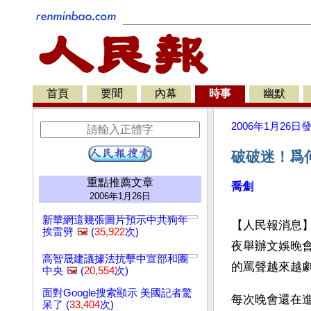
首頁
要聞
內幕
時事
幽默
2006年1月26日
破破迷！爲
重點推薦文章
喬劁
2006年1月26日
新華網這幾張圖片預示中共狗年
【人民報消息
挨雷劈
🖼️
(
35,922
次)
夜舉辦文娛晚
高智晟建議據法抗擊中宣部和團
的罵聲越來越
中央
🖼️
(
20,554
次)
面對Google搜索顯示 美國記者驚
每次晚會還在
呆了 (
33,404
次)