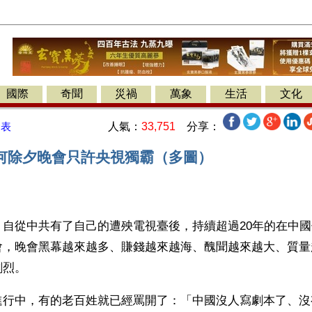
國際
奇聞
災禍
萬象
生活
文化
人氣：
33,751
分享：
發表
何除夕晚會只許央視獨霸（多圖）
】自從中共有了自己的遭殃電視臺後，持續超過20年的在中
會，晚會黑幕越來越多、賺錢越來越海、醜聞越來越大、質量
劇烈。
進行中，有的老百姓就已經罵開了：「中國沒人寫劇本了、沒