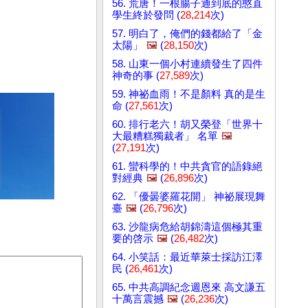
56. 荒唐！一根腸子通到底的憨直
學生終於發問 (
28,214
次)
57. 明白了，俺們的錢都給了「金
太陽」
🖼️
(
28,150
次)
58. 山東一個小村連續發生了四件
神奇的事 (
27,589
次)
59. 神祕血雨！不是顏料 真的是生
命 (
27,561
次)
60. 排行老六！胡又榮登「世界十
大最糟糕獨裁者」 名單
🖼️
(
27,191
次)
61. 蠻科學的！中共貪官的語錄絕
對經典
🖼️
(
26,896
次)
62. 「優曇婆羅花開」 神祕展現舞
臺
🖼️
(
26,796
次)
63. 沙龍病危給胡錦濤這個極其重
要的啓示
🖼️
(
26,482
次)
64. 小笑話：最近華萊士採訪江澤
民 (
26,461
次)
65. 中共高調紀念週恩來 高文謙五
十萬言震撼
🖼️
(
26,236
次)