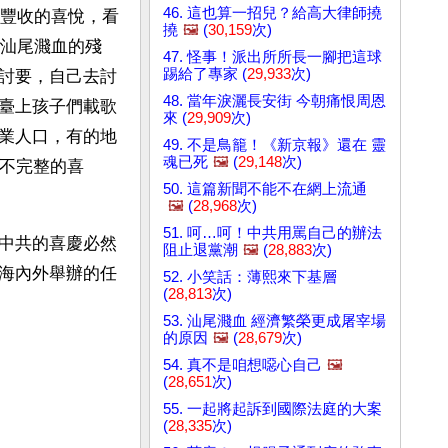
46. 這也算一招兒？給高大律師撓
豐收的喜悅，看
撓
🖼️
(
30,159
次)
汕尾濺血的殘
47. 怪事！派出所所長一腳把這球
踢給了專家 (
29,933
次)
討要，自己去討
48. 當年淚灑長安街 今朝痛恨周恩
臺上孩子們載歌
來 (
29,909
次)
業人口，有的地
49. 不是鳥籠！《新京報》還在 靈
魂已死
🖼️
(
29,148
次)
是不完整的喜
50. 這篇新聞不能不在網上流通
🖼️
(
28,968
次)
51. 呵…呵！中共用罵自己的辦法
中共的喜慶必然
阻止退黨潮
🖼️
(
28,883
次)
海內外舉辦的任
52. 小笑話：薄熙來下基層
(
28,813
次)
53. 汕尾濺血 經濟繁榮更成屠宰場
的原因
🖼️
(
28,679
次)
54. 真不是咱想噁心自己
🖼️
(
28,651
次)
55. 一起將起訴到國際法庭的大案
(
28,335
次)