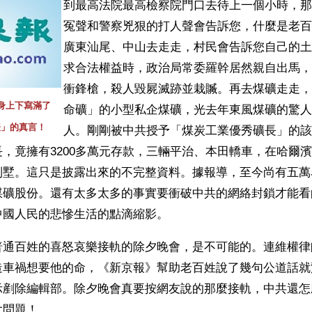
到最高法院最高檢察院門口去待上一個小時，那
冤聲和警察兇狠的打人聲會告訴您，什麼是老百
廣東汕尾、中山去走走，村民會告訴您自己的土
求合法權益時，政治局常委羅幹居然親自出馬，
衝鋒槍，殺人毀屍滅跡並栽贓。再去煤礦走走，
身上下寫滿了
命礦」的小型私企煤礦，光去年東風煤礦的驚人爆
表」的真言！
人。剛剛被中共授予「煤炭工業優秀礦長」的該
，竟擁有3200多萬元存款，三輛平治、本田轎車，在哈爾
別墅。這只是披露出來的不完整資料。據報導，至今尚有五萬
煤礦股份。還有太多太多的事實要衝破中共的網絡封鎖才能看
中國人民的悲慘生活的點滴縮影。
普通百姓的喜怒哀樂接軌的除夕晚會，是不可能的。連維權律
造車禍想要他的命，《新京報》幫助老百姓說了幾句公道話就
示剷除編輯部。除夕晚會真要按網友說的那麼接軌，中共還怎
大問題！