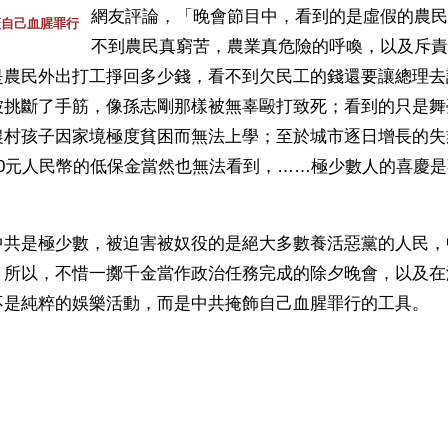
網友評論，「晚會節目中，看到的是虛假的農民
蓋自己血腥罪行
不到農民真窮苦，農業真危險的呼喚，以及斥責
是農民外出打工掙回多少錢，看不到欠民工的錢還要讓總理去
被挑斷了手筋，像孫志剛那樣被無辜毆打致死；看到的只是舞
農村孩子因家境極度貧困而無法上學；至於城市逐日增長的失
10元人民幣的低保金當然也無法看到，……極少數人的喜慶
中共是極少數，被迫害被奴役的是絕大多數養活惡黨的人民，
。所以，不惜一擲千金當作政治任務完成的除夕晚會，以及在
不是純粹的娛樂活動，而是中共掩飾自己血腥罪行的工具。
）
ww.renminbao.com/rmb/articles/2006/1/26/39208b.html