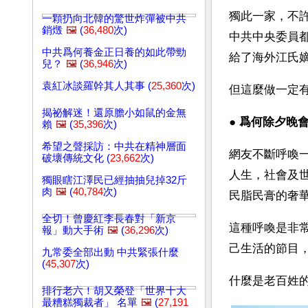
獨此一家，不
一顆扔向北韓的驚世炸彈被中共
銷燬
🖼️
(
36,480
次)
中共中央委員
中共爲何養金正日養的如此帶勁
給了海外江氏
兒？
🖼️
(
36,946
次)
袁紅冰談羅幹其人其事 (
25,360
次)
但這麼做一定
揭祕解迷！還原膽小如鼠的金無
● 
爲何除夕晚會
賴
🖼️
(
35,396
次)
希望之聲採訪：中共在精神層面
網友不斷呼喚
破壞傳統文化 (
23,662
次)
人生，社會及
獨眼瞎江澤民已經抽抽兒掉32斤
肉
🖼️
(
40,784
次)
民脂民膏的奢
全切！曾慶紅李長春對「新京
這種呼喚是非
報」動大手術
🖼️
(
36,296
次)
己生活的節目
九常委全部出動 中共緊張什麼
(
45,307
次)
什麼是老百姓
排行老六！胡又榮登「世界十大
最糟糕獨裁者」 名單
🖼️
(
27,191