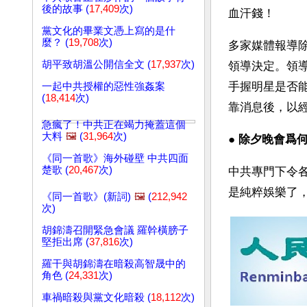
後的故事 (
17,409
次)
血汗錢！
黨文化的畢業文憑上寫的是什
麼？ (
19,708
次)
多家媒體報導
胡平致胡溫公開信全文 (
17,937
次)
領導決定。領
手握明星是否
一起中共授權的惡性強姦案
(
18,414
次)
靠消息後，以
急瘋了！中共正在竭力掩蓋這個
大料
🖼️
(
31,964
次)
● 
除夕晚會爲何
《同一首歌》海外碰壁 中共四面
楚歌 (
20,467
次)
中共專門下令
是純粹娛樂了
《同一首歌》(新詞)
🖼️
(
212,942
次)
胡錦濤召開緊急會議 羅幹橫膀子
堅拒出席 (
37,816
次)
羅干與胡錦濤在暗殺高智晟中的
角色 (
24,331
次)
車禍暗殺與黨文化暗殺 (
18,112
次)