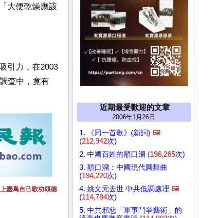
「大便乾燥應該
引力，在2003
次調查中，竟有
近期最受歡迎的文章
2006年1月26日
1. 《同一首歌》(新詞)
🖼️
(
212,942
次)
2. 中國百姓的順口溜 (
196,265
次)
3. 順口溜：中國現代圓舞曲
(
194,220
次)
4. 姚文元去世 中共低調處理
🖼️
上臺爲自己歌功頌德
(
114,784
次)
5. 中共邪惡「軍事鬥爭藝術」的