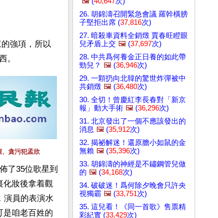
🖼️
(
40,647
次)
26. 胡錦濤召開緊急會議 羅幹橫膀
子堅拒出席 (
37,816
次)
27. 暗殺車資料全銷燬 賈春旺瞪眼
兒矛盾上交
🖼️
(
37,697
次)
28. 中共爲何養金正日養的如此帶
西。 
勁兒？
🖼️
(
36,946
次)
29. 一顆扔向北韓的驚世炸彈被中
共銷燬
🖼️
(
36,480
次)
30. 全切！曾慶紅李長春對「新京
報」動大手術
🖼️
(
36,296
次)
31. 北京發出了一個不應該發出的
消息
🖼️
(
35,912
次)
32. 揭祕解迷！還原膽小如鼠的金
無賴
🖼️
(
35,396
次)
演、貪污犯孟欣
33. 胡錦濤的神經是不鏽鋼管兒做
佈了35位歌星到
的
🖼️
(
34,168
次)
裏化妝後拿着觀
34. 破破迷！爲何除夕晚會只許央
視獨霸
🖼️
(
33,751
次)
，演員的表演水
35. 這兒看！《同一首歌》售票精
可是咱老百姓的
彩紀實 (
33,429
次)