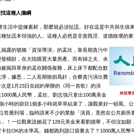
找這種人擔綱 
這種扯謊本領強的人。這種人必然是非貪既淫、道德敗壞的東
人揭露的號稱「資深導演」的孟欣，靠長期貪污中
費發橫財，在大陸購置大量房產。而有婦之夫、央
強被揭與單身的孟欣關係複雜，床上床下都配合默
乾淨，據悉，二人長期狼狽爲奸，合夥貪污演出費
次是1月23日在紐約舉辦的《同一首歌》的演
殃視導
1000萬人民幣，孟欣、劉志強只拿出100萬美金
個小時的節目1個多小時就草草結束了，讓觀衆好一頓罵。公
5位答應到場，臨時請來不少的業餘「演員」竟然在公共廁所
」！一位觀衆說她花了128元美金來看劉德華，不但沒如願
卡拉OK的水準高。錢都跑到誰口袋裏去了？1000萬人民幣