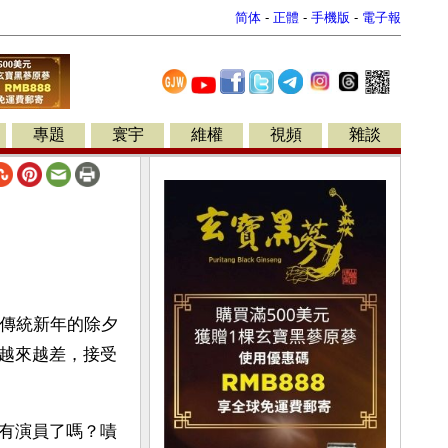
简体
-
正體
-
手機版
-
電子報
專題
寰宇
維權
視頻
雜談
國傳統新年的除夕
越來越差，接受
有演員了嗎？嘖