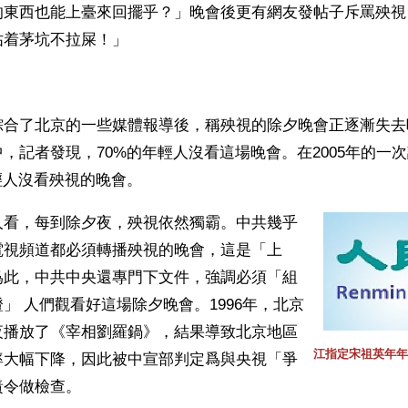
的東西也能上臺來回擺乎？」晚會後更有網友發帖子斥罵殃視
佔着茅坑不拉屎！」
合了北京的一些媒體報導後，稱殃視的除夕晚會正逐漸失去吸
，記者發現，70%的年輕人沒看這場晚會。在2005年的一
輕人沒看殃視的晚會。
人看，每到除夕夜，殃視依然獨霸。中共幾乎
電視頻道都必須轉播殃視的晚會，這是「上
爲此，中共中央還專門下文件，強調必須「組
」 人們觀看好這場除夕晚會。1996年，北京
夜播放了《宰相劉羅鍋》，結果導致北京地區
江指定宋祖英年年
率大幅下降，因此被中宣部判定爲與央視「爭
責令做檢查。