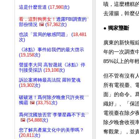
嘖，這麼糟糕
這是什麼世道 (
17,980
次)
去灌腸，幹麼
看，這對狗男女！
透露FBI調查的
部份情況
🖼️
(
57,362
次)
● 
獨家壟斷 
也談「當局的敏感問題」 (
18,481
次)
廣東的新快報綜
《冰點》事件給我們的最大啓示
年的一次調查中
(
19,158
次)
85%以上的年
聲援李大同 高智晟就《冰點》停
刊接受採訪 (
19,108
次)
但不管有沒有
訴訟案將轉最高法院 羅幹驚魂
所有電視臺、
(
19,302
次)
面」的命令。
破破迷！爲何除夕晚會只許央視
獨霸
🖼️
(
33,751
次)
織好」、「保證
電視臺在除夕
爲何沈國放丟官 李肇星轟不下去
🖼️
(
54,888
次)
除夕晚會收視
您了解共產黨文化中的美學嗎？
奪觀衆」，並
(
20,811
次)