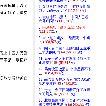
流毒也要徹底肅清 (
114,002
次)
有選擇權，甚至
6. 又到毒蛇凍僵時──有感於胡耀
邦之女的一段文字 (
112,123
次)
擬定好了，還交
7. 袁紅冰語出驚人：中國人已經
成爲亡國奴 (
111,797
次)
8.
險遭暗殺！高智晟緊急短信
(
111,399
次)
9. 豈止是亡國奴──醒醒吧，中國
人 (
108,976
次)
10. 聞聞有味兒！江姘頭陳至立手
上忒大的肥肉
🖼️
(
56,930
次)
現出中國人民對
11. 兒子十億大案在李嵐清淚水中
而不是一場揮霍
化爲烏有
🖼️
(
55,318
次)
12. 爲何沈國放丟官 李肇星轟不下
去
🖼️
(
54,888
次)
當然要看貼近自
13. 由喜貴卷鋪蓋捲兒 胡加大動作
江惡夢連連
🖼️
(
49,019
次)
14. 奇聞！金正日架着江澤民在廣
東遛彎兒
🖼️
(
48,972
次)
15. 北韓高層震盪！金正哲欲祕密
繼位燒掉中共眉毛
🖼️
(
45,823
次)