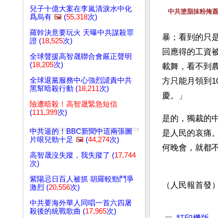
兒子十億大案在李嵐清淚水中化
中共塗脂抹粉掩
爲烏有
🖼️
(
55,318
次)
羅幹決意要玩火 天曝中共謀殺罪
暴；看到的只
證 (
18,525
次)
回應得的工資
全球聲援高智晟聯合會嚴正聲明
(
18,205
次)
載舞，看不到
全球退黨服務中心強烈譴責中共
方只能月領到
黑幫暗殺行動 (
18,211
次)
慶。」 
險遭暗殺！高智晟緊急短信
(
111,399
次)
是的，獨裁的
中共逼的！BBC新聞中這兩張圖
是人民的哀痛
片哏兒勁十足
🖼️
(
44,274
次)
何晚會，就都
高智晟沒失蹤，我失蹤了 (
17,744
次)
紫陽忌日百人被抓 胡羅較勁鬥爭
（人民報首發
激烈 (
20,556
次)
中共要海外華人同唱一首六四屠
文章網址: http://w
殺後的統戰歌曲 (
17,965
次)