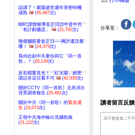
打印機版
該講了！紫陽逝世週年泄密時機
成熟
🖼️
(
45,487
次)
BBC謹慎報導金正日訪中是中共
分享至：
「有計劃撒謊」
🖼️
(
21,792
次)
換個腦筋看金正日──興許還活着
哪！
🖼️
(
24,379
次)
爲何此刻中共要你與它「同一首
歌」？ (
20,139
次)
反右檔案見光！「紅太陽」絕密
講話非這兒看不可
🖼️
(
42,939
次)
關於CCTV《同一首歌》北美演出
背景調查報告 (
25,481
次)
讀者留言反饋
關於中共《同一首歌》的
緊急通
告
(
23,073
次)
正視中共海外輸出洗腦歌曲
(
21,122
次)