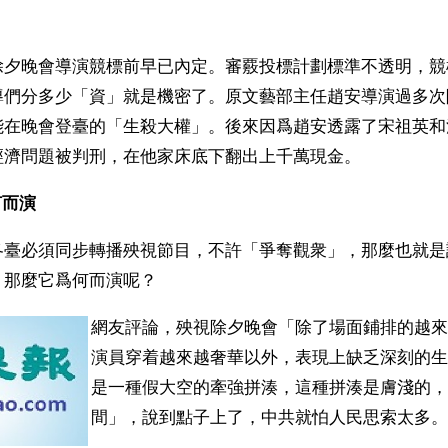
除夕晚會導演競標前早已內定。審覈投標計劃標準不透明，競
導們分多少「資」就是機密了。原文藝部主任趙安導演過多次
能在晚會登臺的「生殺大權」。後來因爲趙安透露了宋祖英和
經濟問題被判刑，在他家床底下翻出上千萬現金。 
而演 
各臺必須同步轉播殃視節目，不許「爭奪觀衆」，那麼也就是
，那麼它爲何而演呢？
網友評論，殃視除夕晚會「除了場面鋪排的越來
演員穿着越來越奢華以外，表現上缺乏深刻的生
是一種假大空的牽強拼湊，這種拼湊是膚淺的，
間」，說到點子上了，中共就怕人民思索太多。