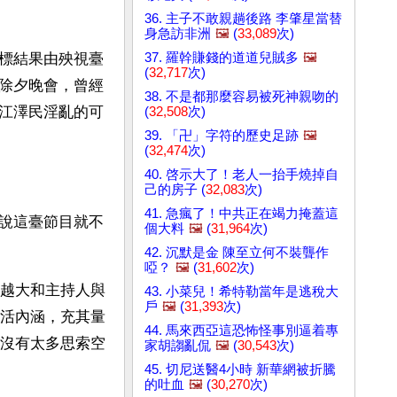
36. 主子不敢親趟後路 李肇星當替
身急訪非洲
🖼️
(
33,089
次)
37. 羅幹賺錢的道道兒賊多
🖼️
標結果由殃視臺
(
32,717
次)
除夕晚會，曾經
38. 不是都那麼容易被死神親吻的
江澤民淫亂的可
(
32,508
次)
39. 「卍」字符的歷史足跡
🖼️
(
32,474
次)
40. 啓示大了！老人一抬手燒掉自
己的房子 (
32,083
次)
41. 急瘋了！中共正在竭力掩蓋這
說這臺節目就不
個大料
🖼️
(
31,964
次)
42. 沉默是金 陳至立何不裝聾作
啞？
🖼️
(
31,602
次)
越大和主持人與
43. 小菜兒！希特勒當年是逃稅大
戶
🖼️
(
31,393
次)
活內涵，充其量
44. 馬來西亞這恐怖怪事別逼着專
沒有太多思索空
家胡謅亂侃
🖼️
(
30,543
次)
45. 切尼送醫4小時 新華網被折騰
的吐血
🖼️
(
30,270
次)