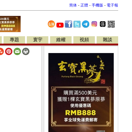
简体
-
正體
-
手機版
-
電子報
專題
寰宇
維權
視頻
雜談