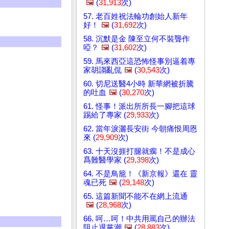
🖼️
(
31,913
次)
57. 老百姓祝法輪功創始人新年
好！
🖼️
(
31,692
次)
58. 沉默是金 陳至立何不裝聾作
啞？
🖼️
(
31,602
次)
59. 馬來西亞這恐怖怪事別逼着專
家胡謅亂侃
🖼️
(
30,543
次)
60. 切尼送醫4小時 新華網被折騰
的吐血
🖼️
(
30,270
次)
61. 怪事！派出所所長一腳把這球
踢給了專家 (
29,933
次)
62. 當年淚灑長安街 今朝痛恨周恩
來 (
29,909
次)
63. 十天沒捱打腿就瘸！不是成心
爲難醫學家 (
29,398
次)
64. 不是鳥籠！《新京報》還在 靈
魂已死
🖼️
(
29,148
次)
65. 這篇新聞不能不在網上流通
🖼️
(
28,968
次)
66. 呵…呵！中共用罵自己的辦法
阻止退黨潮
🖼️
(
28,883
次)