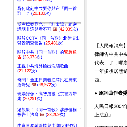
爲何此刻中共要你與它「同一首
歌」？ (
20,139
次)
反右檔案見光！「紅太陽」絕密
講話非這兒看不可
🖼️
(
42,939
次)
關於CCTV《同一首歌》北美演出
背景調查報告 (
25,481
次)
【人民報消息】
關於中共《同一首歌》的
緊急通
律師告中共中
告
(
23,073
次)
代表」了，哪
正視中共海外輸出洗腦歌曲
(
21,122
次)
一年多後居然
西。
奇聞！金正日架着江澤民在廣東
遛彎兒
🖼️
(
48,972
次)
● 
原詞曲作者委
現場錄像：高智晟被北京警方帶
走 (
20,291
次)
人民日報200
涮觀衆！《同一首歌》涉嫌侵權
被告上法庭
🖼️
(
23,209
次)
上法庭』 
由喜貴卷鋪蓋捲兒 胡加大動作江