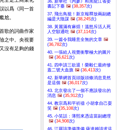
完全走上商業化
36. 新華社《內參》和黑龍江省委
書記下臺
🖼️
(
38,357
次)
誤以爲《同一首
37. 飛出鳥籠！新京報釋放兩副總
尷尬。
編是大陰謀
🖼️
(
38,245
次)
38. 黃麗滿有麻煩！溫怒斥活人死
首歌的詞曲作家
人空額通吃
🖼️
(
37,114
次)
39. 一篇令我睡意全無的文章
🖼️
險之中。央視要
(
36,782
次)
又沒有足夠的錢
40. 一張給人視覺衝擊極大的圖片
🖼️
(
36,621
次)
41. 四申請三欲退！榮毅仁最終慘
蓋二號大血旗
🖼️
(
36,413
次)
42. 新華網首頁頭版頭條消息竟然
是這個
🖼️
(
36,017
次)
43. 北京發出了一個不應該發出的
消息
🖼️
(
35,912
次)
44. 教宗爲和平祈禱 小胡拿自己耍
笑
🖼️
(
35,108
次)
45. 小笑話：薄熙來憑這當副總理
🖼️
(
34,908
次)
46. 江羅該準備準備 薩達姆請求這