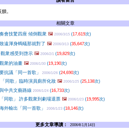
讀者留言
反饋。
相關文章
奏會技驚四座 傾倒觀衆
🖼️
(
17,619
次)
2006/3/15
致遠渾身螞蟻那就對了
🖼️
(
35,647
次)
2006/3/13
 觀衆感受到啓示
🖼️
(
19,829
次)
2006/2/1
觀衆的油畫
🖼️
(
19,190
次)
2006/1/30
要抗議「同一首歌」
(
24,690
次)
2006/1/26
 「同歌」臨時演員廁所化妝
🖼️
(
25,138
次)
2006/1/25
與中共文藝路線
(
16,733
次)
2006/1/24
「同歌」 許多觀衆到劇場退票
🖼️
(
19,995
次)
2006/1/23
海外輸出「同一首歌」
(
18,146
次)
2006/1/23
更多文章導讀：
2006年1月14日