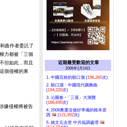
者和曲作者委託了
權力都被「三個
近期最受歡迎的文章
不但如此，而且
2006年1月14日
這個侵權的東
1. 中國百姓的順口溜 (
196,265
次)
2. 順口溜：中國現代圓舞曲
(
194,220
次)
3. 沁園春
·
「三退」大潮贊
(
186,695
次)
歌》涉嫌侵權將被告
4. 2008奧運沒做好準備的根本原
因
🖼️
(
121,392
次)
5. 姚文元去世 中共低調處理
🖼️