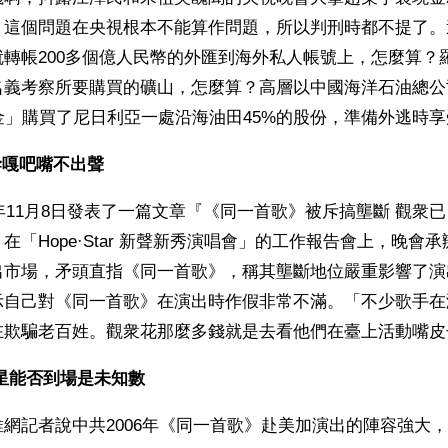
。這個問題在央視根本不能算作問題，所以判刑時都不提了。
轉帳200多個億人民幣的外匯到海外私人帳號上，怎麼算？
名義考察所要購買的礦山，怎麼算？高層以中國海洋石油總公
金」購買了尼日利亞一處沿海油田45%的股份，準備外逃時
嘎吧嘴不出聲 
4年11月8日發表了一篇文章『《同一首歌》被斥搞壟斷 觀衆已
在「Hope·Star 新聲新秀演唱會」的工作報告會上，晚會
出市場，矛頭直指《同一首歌》，稱其壟斷地位嚴重影響了演
示自己對《同一首歌》在演出時作假非常不滿。「不少歌手在
在欺騙老百姓。觀衆花那麼多錢就是去看他們在臺上活動嘴皮
星能否到場是未知數 
網記者說中共2006年《同一首歌》赴美加演出的陣容強大