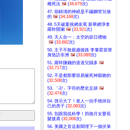
種死法
🖼️
(
34,679
次)
47. 胡錦濤的神經是不鏽鋼管兒做
的
🖼️
(
34,168
次)
48. 5天破案挨網友罵 新華網淨拿
羅幹開涮
🖼️
(
33,921
次)
49. 天人合一：太空的節日禮物
🖼️
(
33,682
次)
50. 主子不敢親趟後路 李肇星當替
身急訪非洲
🖼️
(
33,089
次)
51. 羅幹賺錢的道道兒賊多
🖼️
(
32,717
次)
52. 不是都那麼容易被死神親吻的
(
32,508
次)
53. 「卍」字符的歷史足跡
🖼️
(
32,474
次)
54. 啓示大了！老人一抬手燒掉自
己的房子 (
32,083
次)
55. 別跟我侃科學！四個月女嬰長
髮披肩 (
32,008
次)
56. 美國之音這新聞埋下一個伏筆