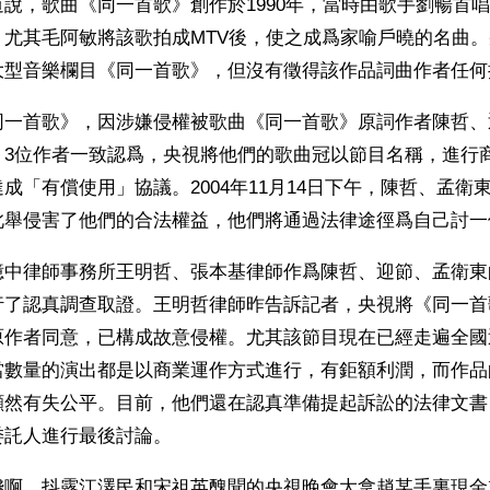
說，歌曲《同一首歌》創作於1990年，當時由歌手劉暢首
，尤其毛阿敏將該歌拍成MTV後，使之成爲家喻戶曉的名曲
大型音樂欄目《同一首歌》，但沒有徵得該作品詞曲作者任何
同一首歌》，因涉嫌侵權被歌曲《同一首歌》原詞作者陳哲、
。3位作者一致認爲，央視將他們的歌曲冠以節目名稱，進行
成「有償使用」協議。2004年11月14日下午，陳哲、孟衛
此舉侵害了他們的合法權益，他們將通過法律途徑爲自己討一
億中律師事務所王明哲、張本基律師作爲陳哲、迎節、孟衛東
行了認真調查取證。王明哲律師昨告訴記者，央視將《同一首
原作者同意，已構成故意侵權。尤其該節目現在已經走遍全國
當數量的演出都是以商業運作方式進行，有鉅額利潤，而作品
顯然有失公平。目前，他們還在認真準備提起訴訟的法律文書
委託人進行最後討論。
錢啊，抖露江澤民和宋祖英醜聞的央視晚會大拿趙某手裏現金