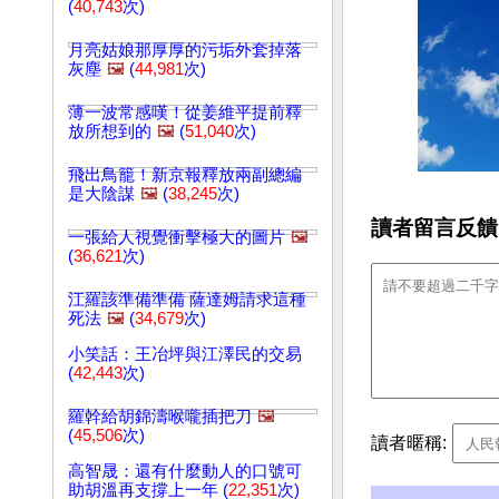
(
40,743
次)
月亮姑娘那厚厚的污垢外套掉落
灰塵
🖼️
(
44,981
次)
薄一波常感嘆！從姜維平提前釋
放所想到的
🖼️
(
51,040
次)
飛出鳥籠！新京報釋放兩副總編
是大陰謀
🖼️
(
38,245
次)
讀者留言反饋
一張給人視覺衝擊極大的圖片
🖼️
(
36,621
次)
江羅該準備準備 薩達姆請求這種
死法
🖼️
(
34,679
次)
小笑話：王冶坪與江澤民的交易
(
42,443
次)
羅幹給胡錦濤喉嚨插把刀
🖼️
(
45,506
次)
讀者暱稱:
高智晟：還有什麼動人的口號可
助胡溫再支撐上一年 (
22,351
次)