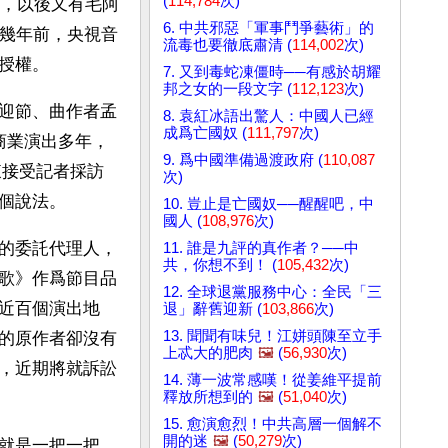
(
114,784
次)
唱，以後又有毛阿
6. 中共邪惡「軍事鬥爭藝術」的
。幾年前，央視音
流毒也要徹底肅清 (
114,002
次)
授權。
7. 又到毒蛇凍僵時──有感於胡耀
邦之女的一段文字 (
112,123
次)
迎節、曲作者孟
8. 袁紅冰語出驚人：中國人已經
成爲亡國奴 (
111,797
次)
商業演出多年，
9. 爲中國準備過渡政府 (
110,087
東接受記者採訪
次)
個說法。
10. 豈止是亡國奴──醒醒吧，中
國人 (
108,976
次)
的委託代理人，
11. 誰是九評的真作者？──中
共，你想不到！ (
105,432
次)
歌》作爲節目品
12. 全球退黨服務中心：全民「三
近百個演出地
退」辭舊迎新 (
103,866
次)
13. 聞聞有味兒！江姘頭陳至立手
的原作者卻沒有
上忒大的肥肉
🖼️
(
56,930
次)
，近期將就訴訟
14. 薄一波常感嘆！從姜維平提前
釋放所想到的
🖼️
(
51,040
次)
15. 愈演愈烈！中共高層一個解不
開的迷
🖼️
(
50,279
次)
就是一把一把