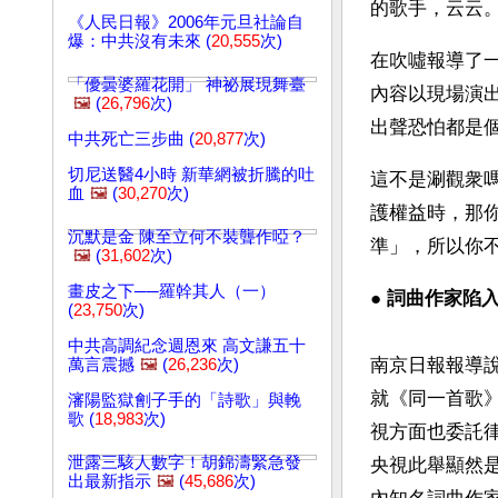
的歌手，云云
《人民日報》2006年元旦社論自
爆：中共沒有未來 (
20,555
次)
在吹噓報導了
「優曇婆羅花開」 神祕展現舞臺
內容以現場演
🖼️
(
26,796
次)
出聲恐怕都是
中共死亡三步曲 (
20,877
次)
切尼送醫4小時 新華網被折騰的吐
這不是涮觀衆
血
🖼️
(
30,270
次)
護權益時，那
沉默是金 陳至立何不裝聾作啞？
準」，所以你
🖼️
(
31,602
次)
畫皮之下──羅幹其人（一）
● 
詞曲作家陷入
(
23,750
次)
中共高調紀念週恩來 高文謙五十
南京日報報導說
萬言震撼
🖼️
(
26,236
次)
就《同一首歌
瀋陽監獄劊子手的「詩歌」與輓
歌 (
18,983
次)
視方面也委託
泄露三駭人數字！胡錦濤緊急發
央視此舉顯然
出最新指示
🖼️
(
45,686
次)