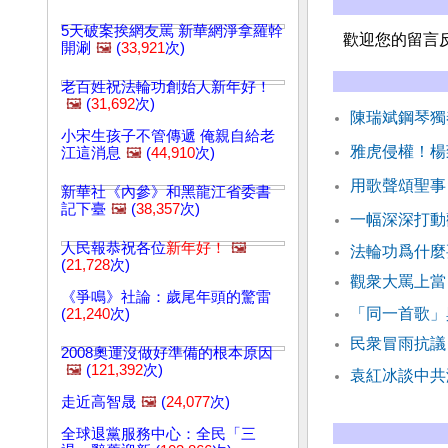
5天破案挨網友罵 新華網淨拿羅幹
歡迎您的留言
開涮
🖼️
(
33,921
次)
老百姓祝法輪功創始人新年好！
🖼️
(
31,692
次)
陳瑞斌鋼琴獨
小宋生孩子不管傳遞 俺親自給老
雅虎侵權！楊
江這消息
🖼️
(
44,910
次)
用歌聲頌聖事
新華社《內參》和黑龍江省委書
記下臺
🖼️
(
38,357
次)
一幅深深打動
人民報恭祝各位
新年好！
🖼️
法輪功爲什麼
(
21,728
次)
觀衆大罵上當
《爭鳴》社論：歲尾年頭的驚雷
「同一首歌」
(
21,240
次)
民衆冒雨抗議
2008奧運沒做好準備的根本原因
🖼️
(
121,392
次)
袁紅冰談中共
走近高智晟
🖼️
(
24,077
次)
全球退黨服務中心：全民「三