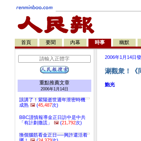
首頁
要聞
內幕
時事
幽默
2006年1月14日
涮觀衆！《
重點推薦文章
鮑光
2006年1月14日
該講了！紫陽逝世週年泄密時機
成熟
🖼️
(
45,487
次)
BBC謹慎報導金正日訪中是中共
「有計劃撒謊」
🖼️
(
21,792
次)
換個腦筋看金正日──興許還活着
哪！
🖼️
(
24,379
次)