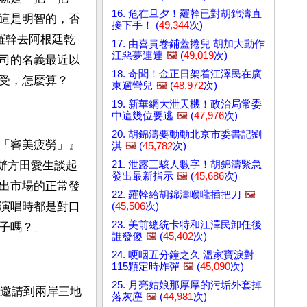
16. 危在旦夕！羅幹已對胡錦濤直
這是明智的，否
接下手！ (
49,344
次)
羅幹去阿根廷乾
17. 由喜貴卷鋪蓋捲兒 胡加大動作
江惡夢連連
🖼️
(
49,019
次)
司的名義最近以
18. 奇聞！金正日架着江澤民在廣
享受，怎麼算？
東遛彎兒
🖼️
(
48,972
次)
19. 新華網大泄天機！政治局常委
中這幾位要逃
🖼️
(
47,976
次)
20. 胡錦濤要動動北京市委書記劉
「審美疲勞」』 
淇
🖼️
(
45,782
次)
21. 泄露三駭人數字！胡錦濤緊急
承辦方田愛生談起
發出最新指示
🖼️
(
45,686
次)
出市場的正常發
22. 羅幹給胡錦濤喉嚨插把刀
🖼️
演唱時都是對口
(
45,506
次)
23. 美前總統卡特和江澤民卸任後
子嗎？」
誰發傻
🖼️
(
45,402
次)
24. 哽咽五分鐘之久 溫家寶淚對
115顆定時炸彈
🖼️
(
45,090
次)
25. 月亮姑娘那厚厚的污垢外套掉
，邀請到兩岸三地
落灰塵
🖼️
(
44,981
次)