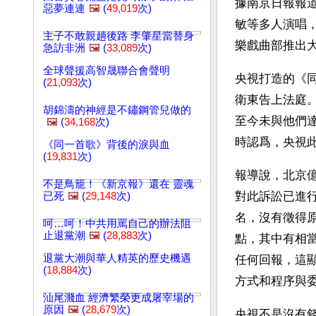
據南京日報報道
惡夢連連
🖼️
(
49,019
次)
敏等多人演唱
主子不敢親趟後路 李肇星當替身
樂戲曲部推出
急訪非洲
🖼️
(
33,089
次)
全球聲援高智晟聯合會聲明
央視打造的《
(
21,093
次)
衛東告上法庭
胡錦濤的神經是不鏽鋼管兒做的
至今未與他們達
🖼️
(
34,168
次)
時認爲，央視
《同一首歌》背後的淚與血
(
19,831
次)
報導說，北京
不是鳥籠！《新京報》還在 靈魂
對此訴訟已進
已死
🖼️
(
29,148
次)
名，沒有徵得
呵…呵！中共用罵自己的辦法阻
止退黨潮
🖼️
(
28,883
次)
點，其中有相
退黨大潮與華人精英的歷史機遇
任何回報，這
(
18,884
次)
方式和程序與
汕尾濺血 經濟繁榮更成屠宰場的
原因
🖼️
(
28,679
次)
央視不是沒有