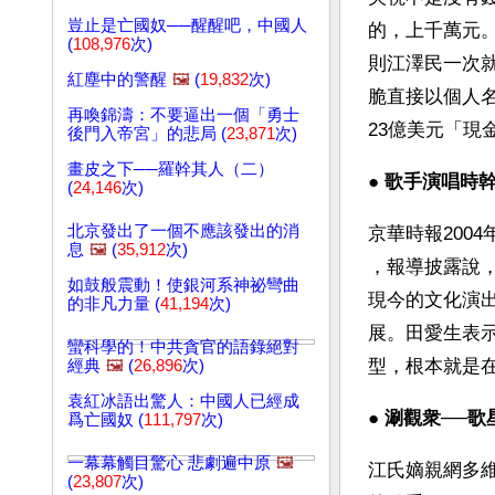
豈止是亡國奴──醒醒吧，中國人
的，上千萬元
(
108,976
次)
則江澤民一次就
紅塵中的警醒
🖼️
(
19,832
次)
脆直接以個人
再喚錦濤：不要逼出一個「勇士
23億美元「現
後門入帝宮」的悲局 (
23,871
次)
畫皮之下──羅幹其人（二）
● 
歌手演唱時幹
(
24,146
次)
北京發出了一個不應該發出的消
京華時報200
息
🖼️
(
35,912
次)
，報導披露說，
如鼓般震動！使銀河系神祕彎曲
現今的文化演
的非凡力量 (
41,194
次)
展。田愛生表
蠻科學的！中共貪官的語錄絕對
型，根本就是
經典
🖼️
(
26,896
次)
袁紅冰語出驚人：中國人已經成
● 
涮觀衆──歌
爲亡國奴 (
111,797
次)
一幕幕觸目驚心 悲劇遍中原
🖼️
江氏嫡親網多維
(
23,807
次)