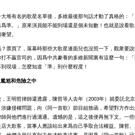
。
一大堆有名的歌星名單後，多維最後那句話才動了真格的：「
出爲準。」原來演員能不能到場還是個未知數！也就是說看歌
個奢望。
嗎？票買了，落幕時那些大歌星連面兒也沒照一下，觀衆要說
你打不贏官司的，因爲中共豢養的多維新聞裏有這麼一句：「
不到現場，怎麼知道「準」到什麼程度！
尷尬和危險之中 
，王明哲律師還透露，陳哲等人去年（2003年）就委託北
》涉嫌侵權問題，向《同一首歌》節目組致函，希望對方作出
律師與他們進行過溝通。遺憾的是，這之後便再無下文。一些
是店大欺客，當事人應該站出來爲自己爭取合法權益。陳哲、