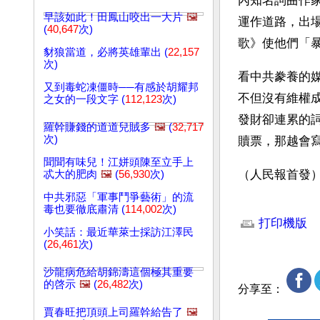
內知名詞曲作
早該如此！田鳳山咬出一大片
🖼️
運作道路，出
(
40,647
次)
歌》使他們「
豺狼當道，必將英雄輩出 (
22,157
次)
看中共豢養的
又到毒蛇凍僵時──有感於胡耀邦
不但沒有維權
之女的一段文字 (
112,123
次)
發財卻連累的
羅幹賺錢的道道兒賊多
🖼️
(
32,717
次)
贖票，那越會
聞聞有味兒！江姘頭陳至立手上
（人民報首發
忒大的肥肉
🖼️
(
56,930
次)
中共邪惡「軍事鬥爭藝術」的流
文章網址: http://w
毒也要徹底肅清 (
114,002
次)
打印機版
小笑話：最近華萊士採訪江澤民
(
26,461
次)
沙龍病危給胡錦濤這個極其重要
的啓示
🖼️
(
26,482
次)
分享至：
賈春旺把頂頭上司羅幹給告了
🖼️