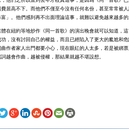
家，他們之所以直到去年才較真這事，是因爲《同一首歌》已
場費居高不下。而他們不僅至今沒有任何名份，甚至常常被人
暴富」。他們感到再不出面理論這事，就難以避免越來越多的
媒體在紐約等地炒作《同一首歌》的演出晚會就可以知道，這
成功，沒有討回自己的權益，而且已經陷入了更大的尷尬和危
詞曲作者家人出門都要小心，現在眼紅的人太多，若是被綁票
寫詞越會作曲，越被侵權，那結果就越不堪設想。
）
ww.renminbao.com/rmb/articles/2006/1/14/39060b.html