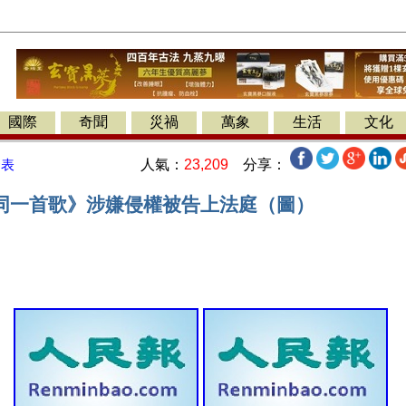
國際
奇聞
災禍
萬象
生活
文化
人氣：
23,209
分享：
發表
同一首歌》涉嫌侵權被告上法庭（圖）