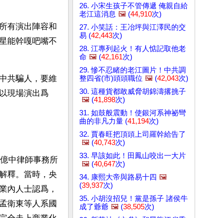
26. 小宋生孩子不管傳遞 俺親自給
老江這消息
🖼️
(
44,910
次)
所有演出陣容和
27. 小笑話：王冶坪與江澤民的交
易 (
42,443
次)
星能幹嘎吧嘴不
28. 江專列起火！有人惦記取他老
命
🖼️
(
42,161
次)
29. 慘不忍睹的老江圖片！中共調
中共騙人，要維
整四省(市)頭頭職位
🖼️
(
42,043
次)
30. 這種貨都敢威脅胡錦濤撂挑子
以現場演出爲
🖼️
(
41,898
次)
31. 如鼓般震動！使銀河系神祕彎
曲的非凡力量 (
41,194
次)
32. 賈春旺把頂頭上司羅幹給告了
🖼️
(
40,743
次)
33. 早該如此！田鳳山咬出一大片
京億中律師事務所
🖼️
(
40,647
次)
解釋。當時，央
34. 康熙大帝與路易十四
🖼️
(
39,937
次)
業內人士認爲，
35. 小胡沒招兒！黨是孫子 諸侯牛
孟衛東等人系國
成了爺爺
🖼️
(
38,505
次)