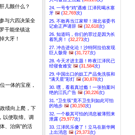
肝儿颤什么？
24. 一号专“鸡”遇难 江泽民喝水塞
牙
🖼️
(
32,769
次)
参与六四决策全
25. 不敢再当江家帮！湖北省委书
记俞正声请辞
🖼️
(
32,618
次)
罗干能坐镇这
26. 知道吗，你们的罪过是因为长
掉大牙！
着乳房！ (
32,273
次)
27. 冲击进化论！沙特阿拉伯发现
巨人骸骨
🖼️
(
31,727
次)
28. 今天才进主题！昨夜江泽民已
经寝食难安
🖼️
(
31,584
次)
29. 中国出口的奴工产品免洗筷和
“满天星”彩灯
🖼️
(
30,878
次)
三位一体的宝座，
30. 嘿，看着真过瘾！一张拍案叫
绝的江氏广告
🖼️
(
30,226
次)
31. “卫生筷”竟不卫生到如此可怕
的地步
🖼️
(
30,150
次)
出政绩向上爬，下
32. 一个极其可怕的消息被薄熙来
，以便取缔。调
泄露 (
29,977
次)
体、治病”的活
33. 江泽民乐傻了！立马在新华网
上出消息
🖼️
(
29,373
次)