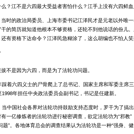
什么？江不是六四最大受益者害怕什么？江手上没有六四鲜血
，当时的政治局委员、上海市委书记江泽民才是元老以外唯一
罗干的简历就知道他根本不够资格，还轮不到他说话的份儿。
，还有资格下达命令？江泽民急糊涂了，这么胡编也不怕人笑
升
提拔不是因为六四，而是为了法轮功问题。
9年踩着六四义士的尸骨爬上了总书记、国家主席和军委主席
年至1998年担任中央政法委员会副书记，书记是任建新。
初，当中国社会各界对法轮功持鼓励支持态度时，罗干为了搞
对有一亿修炼者的法轮功进行秘密调查，欲定法轮功为“邪教”
问题”。各地体育总会的调查结果认为法轮功是一种“强身、健