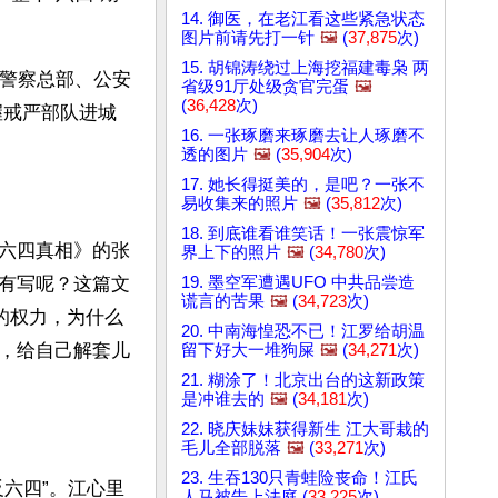
14. 御医，在老江看这些紧急状态
图片前请先打一针
🖼️
(
37,875
次)
15. 胡锦涛绕过上海挖福建毒枭 两
装警察总部、公安
省级91厅处级贪官完蛋
🖼️
(
36,428
次)
握戒严部队进城
16. 一张琢磨来琢磨去让人琢磨不
透的图片
🖼️
(
35,904
次)
17. 她长得挺美的，是吧？一张不
易收集来的照片
🖼️
(
35,812
次)
18. 到底谁看谁笑话！一张震惊军
六四真相》的张
界上下的照片
🖼️
(
34,780
次)
19. 墨空军遭遇UFO 中共品尝造
有写呢？这篇文
谎言的苦果
🖼️
(
34,723
次)
的权力，为什么
20. 中南海惶恐不已！江罗给胡温
，给自己解套儿
留下好大一堆狗屎
🖼️
(
34,271
次)
21. 糊涂了！北京出台的这新政策
是冲谁去的
🖼️
(
34,181
次)
22. 晓庆妹妹获得新生 江大哥栽的
毛儿全部脱落
🖼️
(
33,271
次)
23. 生吞130只青蛙险丧命！江氏
六四”。江心里
人马被告上法庭 (
33,225
次)