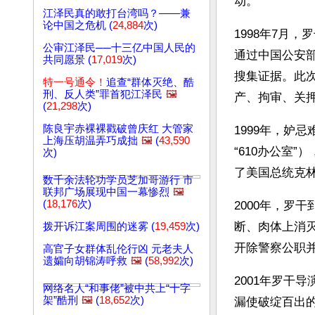
动。 
江泽民真的敢打台湾吗？——兼
论中国之危机 (
24,884
次)
1998年7月
公审江泽民──十三亿中国人民的
通过中国公安
共同愿景 (
17,019
次)
搜集证据。此
特一号通令！
追查“群体灭绝、酷
刑、反人类”罪首犯江泽民
🖼️
产、拘审、关
(
21,298
次)
陈良宇赤裸裸戳破曾庆红 大管家
1999年，妒
上海压胡温弄巧成拙
🖼️
(
43,590
“610办公室
次)
了美国总统克
数千余法轮功学员芝加哥游行 市
联邦广场展现中国一幕惨烈
🖼️
(
18,176
次)
2000年，罗
断、肉体上消灭
拨开诉江案周围的迷雾 (
19,459
次)
开除警察公职并
高官子女群体乱伦行凶 元老夫人
遗孀向胡锦涛呼救
🖼️
(
58,992
次)
2001年罗干
网络名人“和事佬”被中共上“十字
架”酷刑
🖼️
(
18,652
次)
漏使破绽百出