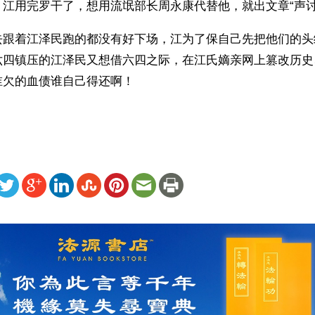
江用完罗干了，想用流氓部长周永康代替他，就出文章“声讨
去跟着江泽民跑的都没有好下场，江为了保自己先把他们的头
六四镇压的江泽民又想借六四之际，在江氏嫡亲网上篡改历史
欠的血债谁自己得还啊！ 
ww.renminbao.com/rmb/articles/2004/5/31/31321.html