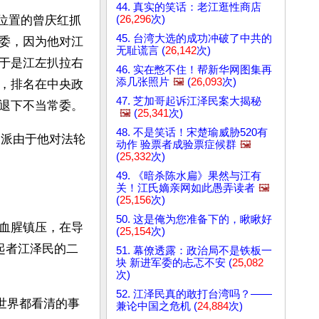
44. 真实的笑话：老江逛性商店
(
26,296
次)
委位置的曾庆红抓
45. 台湾大选的成功冲破了中共的
委，因为他对江
无耻谎言 (
26,142
次)
于是江左扒拉右
46. 实在憋不住！帮新华网图集再
添几张照片
🖼️
(
26,093
次)
，排名在中央政
47. 芝加哥起诉江泽民案大揭秘
退下不当常委。
🖼️
(
25,341
次)
48. 不是笑话！宋楚瑜威胁520有
守派由于他对法轮
动作 验票者成验票症候群
🖼️
(
25,332
次)
49. 《暗杀陈水扁》果然与江有
关！江氏嫡亲网如此愚弄读者
🖼️
(
25,156
次)
50. 这是俺为您准备下的，瞅瞅好
血腥镇压，在导
(
25,154
次)
起者江泽民的二
51. 幕僚透露：政治局不是铁板一
块 新进军委的忐忑不安 (
25,082
次)
52. 江泽民真的敢打台湾吗？——
世界都看清的事
兼论中国之危机 (
24,884
次)