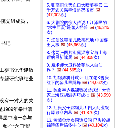
5. 张高丽仗势血口大喷姜春云 二
千万农民揭竿愤起25省市
🖼️
(
47,003
次)
务院党组成员，
6. 大剧院的惊人传说！江泽民的
“水中巨蛋”是噬人怪兽
🖼️
(
46,345
次)
7. 江使这毒招儿致胡死地 中国要
会书记
出大事
🖼️
(
45,663
次)
8. 这两张图片泄露温家宝与上海
帮的最新战局
🖼️
(
44,898
次)
9. 魔术师大卫科波菲尔来自仙
工委书记华建敏
界？
🖼️
(
44,665
次)
10. 胡锦涛将计就计 江在老K曾庆
专题研究班结业
红下的套儿里跳舞
🖼️
(
44,062
次)
11. 陈良宇赤裸裸戳破曾庆红 大管
家上海压胡温弄巧成拙
🖼️
(
43,590
次)
没有一对人的关
12. 江氏父子露馅儿！四大商业银
1989年举世震
行爆致命内幕
🖼️
(
41,876
次)
导层中唯一参与
13. 黄菊曾培炎同遭质问 已失控胡
锦涛痛斥搞多中心
🖼️
(
40,104
次)
整个“六四”期