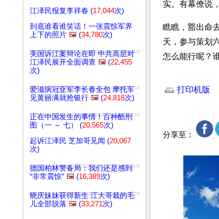
实。有幕僚说，
江泽民报复李祥春 (
17,044
次)
到底谁看谁笑话！一张震惊军界
瞧瞧，豁出命
上下的照片
🖼️
(
34,780
次)
天，参与策划
美国诉江案辩论在即 中共高层对
怎么能行呢？谁
江泽民展开全面调查
🖼️
(
22,455
次)
文章网址: http://w
打印机版
爱滋病冠亚军李长春全包 摩托车
见黄丽满就抢银行
🖼️
(
24,818
次)
正在中国发生的事情！百种酷刑
图（一 ～ 七） (
20,565
次)
分享至：
起诉江泽民 芝加哥见闻 (
20,067
次)
德国柏林警备局：我们还是感到
“非常震惊”
🖼️
(
16,389
次)
晓庆妹妹获得新生 江大哥栽的毛
儿全部脱落
🖼️
(
33,271
次)