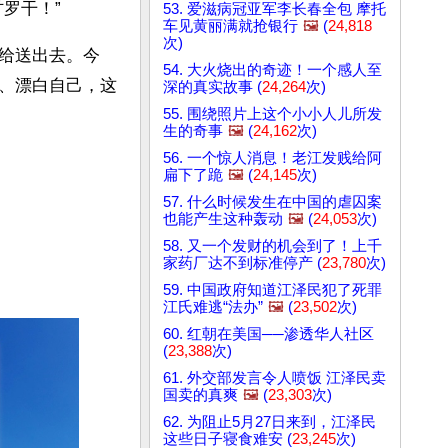
罗干！”
53. 爱滋病冠亚军李长春全包 摩托
车见黄丽满就抢银行
🖼️
(
24,818
次)
给送出去。今
54. 大火烧出的奇迹！一个感人至
、漂白自己，这
深的真实故事 (
24,264
次)
55. 围绕照片上这个小小人儿所发
生的奇事
🖼️
(
24,162
次)
56. 一个惊人消息！老江发贱给阿
扁下了跪
🖼️
(
24,145
次)
57. 什么时候发生在中国的虐囚案
也能产生这种轰动
🖼️
(
24,053
次)
58. 又一个发财的机会到了！上千
家药厂达不到标准停产 (
23,780
次)
59. 中国政府知道江泽民犯了死罪
江氏难逃“法办”
🖼️
(
23,502
次)
60. 红朝在美国──渗透华人社区
(
23,388
次)
61. 外交部发言令人喷饭 江泽民卖
国卖的真爽
🖼️
(
23,303
次)
62. 为阻止5月27日来到，江泽民
这些日子寝食难安 (
23,245
次)