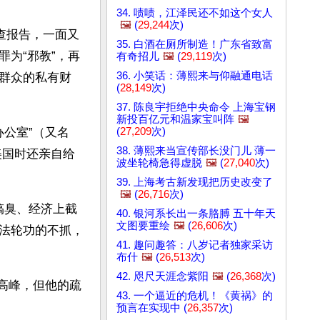
34. 啧啧，江泽民还不如这个女人
🖼️
(
29,244
次)
查报告，一面又
35. 白酒在厕所制造！广东省致富
为“邪教”，再
有奇招儿
🖼️
(
29,119
次)
36. 小笑话：薄熙来与仰融通电话
群众的私有财
(
28,149
次)
37. 陈良宇拒绝中央命令 上海宝钢
新投百亿元和温家宝叫阵
🖼️
(
27,209
次)
办公室”（又名
38. 薄熙来当宣传部长没门儿 薄一
美国时还亲自给
波坐轮椅急得虚脱
🖼️
(
27,040
次)
39. 上海考古新发现把历史改变了
🖼️
(
26,716
次)
上搞臭、经济上截
40. 银河系长出一条胳膊 五十年天
文图要重绘
🖼️
(
26,606
次)
炼法轮功的不抓，
41. 趣问趣答：八岁记者独家采访
布什
🖼️
(
26,513
次)
42. 咫尺天涯念紫阳
🖼️
(
26,368
次)
的高峰，但他的疏
43. 一个逼近的危机！《黄祸》的
预言在实现中 (
26,357
次)