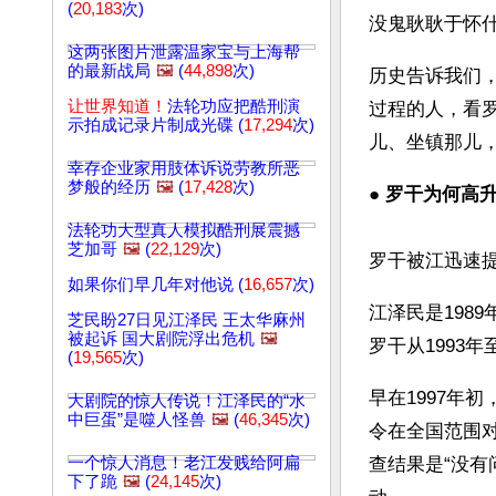
(
20,183
次)
没鬼耿耿于怀
这两张图片泄露温家宝与上海帮
的最新战局
🖼️
(
44,898
次)
历史告诉我们
让世界知道！
法轮功应把酷刑演
过程的人，看
示拍成记录片制成光碟 (
17,294
次)
儿、坐镇那儿
幸存企业家用肢体诉说劳教所恶
梦般的经历
🖼️
(
17,428
次)
● 
罗干为何高
法轮功大型真人模拟酷刑展震撼
芝加哥
🖼️
(
22,129
次)
罗干被江迅速
如果你们早几年对他说 (
16,657
次)
江泽民是198
芝民盼27日见江泽民 王太华麻州
被起诉 国大剧院浮出危机
🖼️
罗干从1993
(
19,565
次)
早在1997年
大剧院的惊人传说！江泽民的“水
中巨蛋”是噬人怪兽
🖼️
(
46,345
次)
令在全国范围
一个惊人消息！老江发贱给阿扁
查结果是“没有
下了跪
🖼️
(
24,145
次)