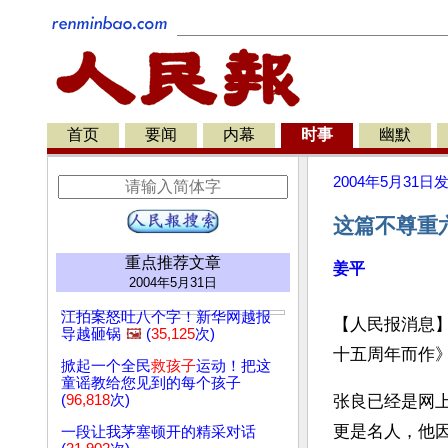
首页
要闻
内幕
时事
幽默
2004年5月31日
这篇不尊重
重点推荐文章
姜平
2004年5月31日
江拍案怒吐八个字！新华网越报
【人民报消息】
导越砸锅
🖼️
(
35,125
次)
十五周年而作》
掀起一个全民
救孩子
运动！把这
童谣教给您见到的每个孩子
(
96,818
次)
张良已经是网
更是名人，他
一段让我茅塞顿开的精采对话