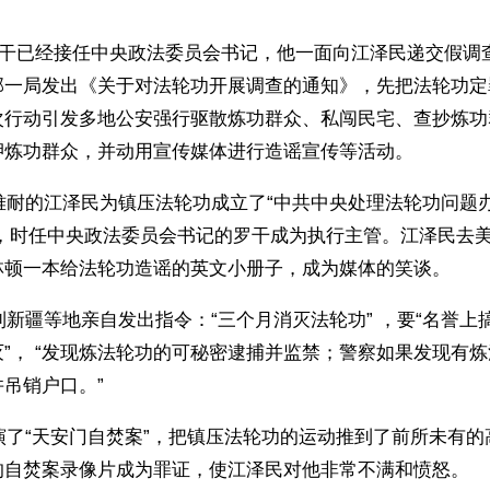
，罗干已经接任中央政法委员会书记，他一面向江泽民递交假调
部一局发出《关于对法轮功开展调查的通知》，先把法轮功定罪
次行动引发多地公安强行驱散炼功群众、私闯民宅、查抄炼功
押炼功群众，并动用宣传媒体进行造谣宣传等活动。 
忌难耐的江泽民为镇压法轮功成立了“中共中央处理法轮功问题
”），时任中央政法委员会书记的罗干成为执行主管。江泽民去
林顿一本给法轮功造谣的英文小册子，成为媒体的笑谈。
干到新疆等地亲自发出指令：“三个月消灭法轮功” ，要“名誉
”， “发现炼法轮功的可秘密逮捕并监禁；警察如果发现有
吊销户口。”
导演了“天安门自焚案”，把镇压法轮功的运动推到了前所未有
的自焚案录像片成为罪证，使江泽民对他非常不满和愤怒。