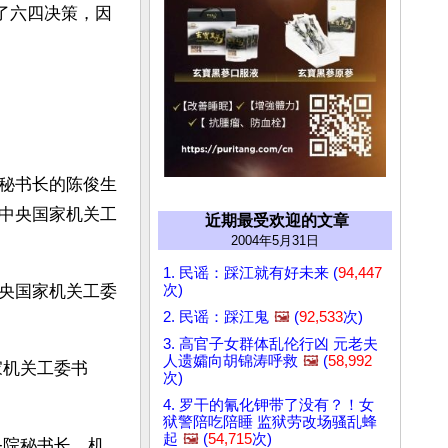
了六四决策，因
秘书长的陈俊生
中央国家机关工
近期最受欢迎的文章
2004年5月31日
1. 民谣：踩江就有好未来 (
94,447
次)
央国家机关工委
2. 民谣：踩江鬼
🖼️
(
92,533
次)
3. 高官子女群体乱伦行凶 元老夫
人遗孀向胡锦涛呼救
🖼️
(
58,992
家机关工委书
次)
4. 罗干的氰化钾带了没有？！女
狱警陪吃陪睡 监狱劳改场骚乱蜂
起
🖼️
(
54,715
次)
务院秘书长、机