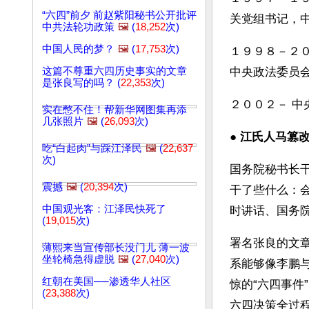
“六四”前夕 前赵紫阳秘书公开批评
关党组书记，
中共法轮功政策
🖼️
(
18,252
次)
中国人民的梦？
🖼️
(
17,753
次)
１９９８－２
这篇不尊重六四历史事实的文章
中央政法委员
是张良写的吗？ (
22,353
次)
２００２－ 
实在憋不住！帮新华网图集再添
几张照片
🖼️
(
26,093
次)
● 
江氏人马篡改
吃“白起肉”与踩江泽民
🖼️
(
22,637
次)
国务院秘书长
震撼
🖼️
(
20,394
次)
干了些什么：
中国观光客：江泽民快死了
时讲话、国务
(
19,015
次)
署名张良的文
薄熙来当宣传部长没门儿 薄一波
坐轮椅急得虚脱
🖼️
(
27,040
次)
系能够像李鹏与
红朝在美国──渗透华人社区
惊的“六四事
(
23,388
次)
六四决策全过程