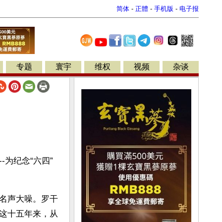
简体
-
正體
-
手机版
-
电子报
专题
寰宇
维权
视频
杂谈
为纪念“六四”
名声大噪。罗干
这十五年来，从