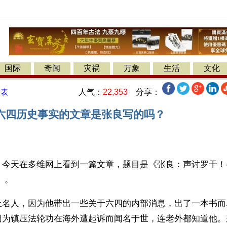
国际
奇闻
灾祸
万象
生活
文化
人气：
22,353
分享：
发表
六四历史事实的文章是张良写的吗？
今天在多维网上看到一篇文章，题目是《张良：声讨罗干！--
 。
上名人，因为他带出一些关于六四的内部消息，出了一本书而
因为镇压法轮功在海外遭起诉而闻名于世，连老外都知道他。