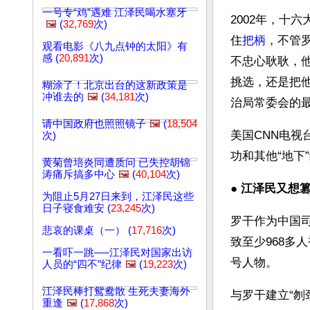
一号专“鸡”遇难 江泽民喝水塞牙
2002年，十
🖼️
(
32,769
次)
住
把柄
，不管
观看电影《八九点钟的太阳》有
感 (
20,891
次)
不忠心耿耿，
挑选，还是把
糊涂了！北京出台的这新政策是
冲谁去的
🖼️
(
34,181
次)
治局常委会的
请中国政府也照照镜子
🖼️
(
18,504
美国CNN电视
次)
功和其他“地下
黄菊曾培炎同遭质问 已失控胡锦
涛痛斥搞多中心
🖼️
(
40,104
次)
● 
江泽民又想
为阻止5月27日来到，江泽民这些
日子寝食难安 (
23,245
次)
罗干作为中国
悲哀的课桌（一） (
17,716
次)
致至少968多
一看吓一跳──江泽民对国家出访
号人物。
人员的“四不”纪律
🖼️
(
19,223
次)
江泽民棒打鸳鸯散 生死夫妻海外
与罗干建立“
重逢
🖼️
(
17,868
次)