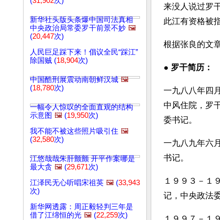
(
31,902
次)
来没人说过罗
新华社头版头条爆中国司法真相
此江有资格被
中央政治局常委罗干前景不妙
🖼️
(
20,447
次)
根据张良的文
人民巨足踩下来！倡议全民“踩江”
除国贼 (
18,904
次)
● 
罗干简历：
中国酷刑展震动南朝鲜汉城
🖼️
(
18,780
次)
一九八八年四
中风住院，罗
一幅令人惊叹的全面直观的结构
示意图
🖼️
(
19,950
次)
委书记。
我不能不被这些照片吸引住
🖼️
(
32,580
次)
一九八九年六
书记。
江悠哉哉朱肝颤颤 开平作案哪是
最大贪
🖼️
(
29,671
次)
１９９３－１
江泽民无心听唱宋祖英
🖼️
(
33,943
次)
记，中央政法
新华网透露：周正毅轻判三年是
借了江绵恒的光
🖼️
(
22,259
次)
１９９７－１