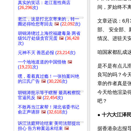
真实的笑话：老江逛性商店
间，罗始终不
(
26,296
次)
老江，这是打北京寄来的，转一
文章还说：6
圈还得给您寄回去
🖼️
(
22,092
次)
部、 安全部
胡锦涛绕过上海挖福建毒枭 两省
情况、进驻天
级91厅处级贪官完蛋
🖼️
(
36,428
次)
咱国家都乱成
元神不灭 善恶必报 (
23,214
次)
一个地地道道的中国怪物
🖼️
是不是有点儿
(
19,231
次)
良写的吗？今
嘿，看着真过瘾！一张拍案叫绝
的江氏广告
🖼️
(
30,226
次)
章的作者真是张
今天给他渲染
胡锦涛批示等于瞎掰 最高检察院
官逼民反
🖼️
(
22,454
次)
吧？
不敢再当江家帮！湖北省委书记
俞正声请辞
🖼️
(
32,618
次)
● 
十六大江泽
诉江法庭辩论结束 美司法部提出
据香港杂志报
担心 告方称案远未结束
🖼️