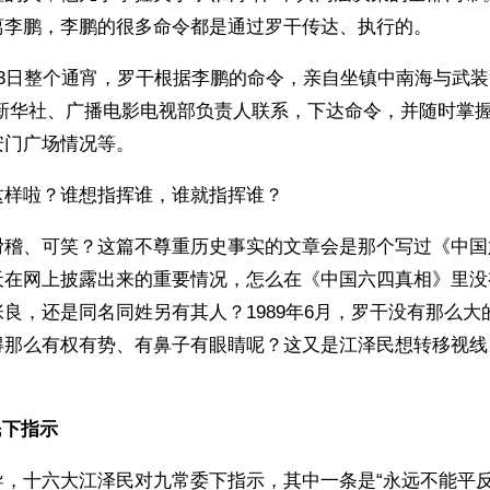
离李鹏，李鹏的很多命令都是通过罗干传达、执行的。
月3日整个通宵，罗干根据李鹏的命令，亲自坐镇中南海与武
、新华社、广播电影电视部负责人联系，下达命令，并随时掌
安门广场情况等。
这样啦？谁想指挥谁，谁就指挥谁？ 
滑稽、可笑？这篇不尊重历史事实的文章会是那个写过《中国
天在网上披露出来的重要情况，怎么在《中国六四真相》里没
良，还是同名同姓另有其人？1989年6月，罗干没有那么大
得那么有权有势、有鼻子有眼睛呢？这又是江泽民想转移视线
民下指示
导，十六大江泽民对九常委下指示，其中一条是“永远不能平反