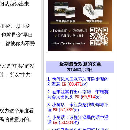
阳从西边出来
恐吓函。恐吓函
，也就是说“早日
首，都被称为不爱
近期最受欢迎的文章
民是“中共”的发
2004年3月23日
，所以“中共”
1. 为何凤凰卫视不敢开除歪嘴的
刘海若
🖼️
(
80,471
次)
2. 被宋祖英打出中南海 李瑞英
两会大出风头
🖼️
(
69,914
次)
3. 小笑话：宋祖英怒找胡锦涛评
理
🖼️
(
57,735
次)
权力这个角度看
4. 小笑话：读懂江泽民的话中淫
民的旨意办的。
话
🖼️
(
53,904
次)