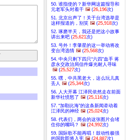
50. 谁指使的？新华网这篇报导和
元老军头对着干
🖼️
(
26,196
次)
51. 北京出声了！关于台湾选举是
这样报道的，别笑
🖼️
(
25,918
次)
52. 琢磨半天，我还是把这小故事
讲出来吧 (
25,621
次)
53. 号外！李肇星的这一举动将改
变台湾选情
🖼️
(
25,568
次)
54. 中央只剩下四只“六四”血手 蒋
彦永交政治局信件爆光耐人寻味
🖼️
(
25,527
次)
55. 嘿，中共黑老大，这么玩儿真
丢人
🖼️
(
25,344
次)
56. 人大开幕 江泽民依然走在前面
新华社愤怒了
🖼️
(
25,116
次)
57. “加勒比海”的这条新闻牵动着
江泽民的神经
🖼️
(
25,024
次)
58. 代表们，两会的这张图片会堵
住你的嘴吗？
🖼️
(
24,992
次)
59. 国际歌不能再唱！鼓动性极强
的国歌即将入宪
🖼️
(
24,887
次)