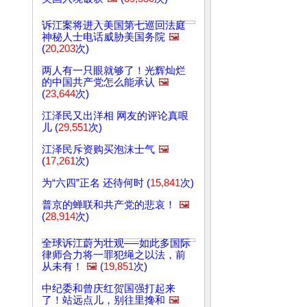
诉江案将进入美国第七巡回法庭
神秘人士电话威胁美国务院
🖼️
(
20,203
次)
两人有一只眼就够了！光辉灿烂
的中国共产党怎么能承认
🖼️
(
23,644
次)
江泽民又出洋相 网友的评论真哏
儿 (
29,551
次)
江泽民斥资购买泡沫士气
🖼️
(
17,261
次)
为“六四”正名 还待何时 (
15,841
次)
普京的蝉联和共产党的悲哀！
🖼️
(
28,914
次)
全球诉江蔚为壮观──如此多国际
律师合力将一罪犯绳之以法，前
从未有！
🖼️
(
19,851
次)
中纪委和曾庆红贺国强打起来
了！站远点儿，别往里搀和
🖼️