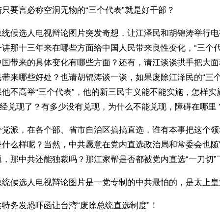
只要言必称空洞无物的“三个代表”就是好干部？
总统候选人电视辩论图片突发奇想，让江泽民和胡锦涛举行电
一讲那十三年来在哪些方面给中国人民带来良性变化，“三个代
中国带来的具体变化有哪些方面？还有，请江谈谈拱手把大面
民带来哪些好处？也请胡锦涛谈一谈，如果废除江泽民的“三个
果他不高举“三个代表”，他的新三民主义能不能实施，怎样实
已经兑现了？有多少没有兑现，为什么不能兑现，障碍在哪里？
分党派，在各个部、省市自治区搞搞直选，谁有本事把这个领
是什么样呢？当然，中共愿意在党内直选政治局和常委会也随
，那中共还能独裁吗？那江家帮是否都被党内直选“一刀切”
总统候选人电视辩论图片是一党专制的中共最怕的，是太上皇
特务发恐吓函让台湾“废除总统直选制度”！