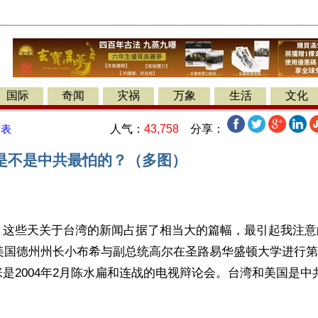
国际
奇闻
灾祸
万象
生活
文化
人气：
43,758
分享：
发表
是不是中共最怕的？（多图）
】这些天关于台湾的新闻占据了相当大的篇幅，最引起我注意
年美国德州州长小布希与副总统高尔在圣路易华盛顿大学进行
是2004年2月陈水扁和连战的电视辩论会。台湾和美国是中