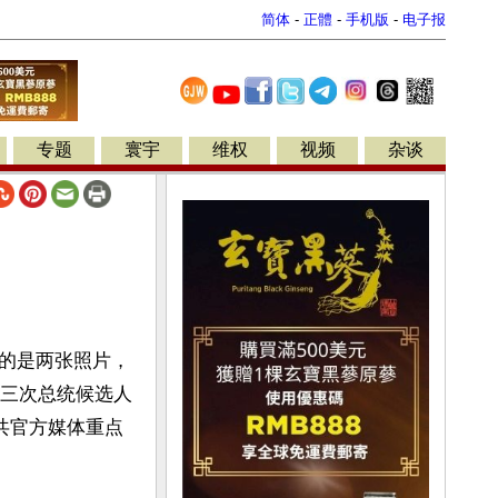
简体
-
正體
-
手机版
-
电子报
专题
寰宇
维权
视频
杂谈
的是两张照片，
第三次总统候选人
共官方媒体重点