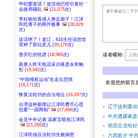
中纪委发话！这活动已经引发社
会政局骚乱
🖼️
(
21,075
次)
李柱铭给香港人挣足面子！江泽
民吃瘪子的两件糗事
🖼️
(
28,829
次)
这话绝了！老江，610主任说您坟
里种了那玩意儿 (
20,176
次)
读者暱称:
曾庆红的忧虑 (
18,985
次)
新唐人昨天电话采访蒋彦永和鲍
彤 (
19,342
次)
“中国维权运动”在走出恐惧
欢迎您的留言
(
16,171
次)
恢复法轮功的合法地位 (
16,397
次)
台湾这种新闻让江泽民费尽心思
辽宁这则轰动
也要“一国两制”
🖼️
(
17,866
次)
中共透露蒋彦
会见中外记者 温家宝暗批江泽民
🖼️
(
21,268
次)
胡启立没给好
江泽民镇压法轮功失败揭密
六四前夕 中