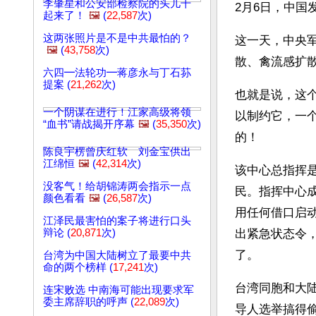
李肇星和公安部检察院的头儿干
2月6日，中国
起来了！
🖼️
(
22,587
次)
这两张照片是不是中共最怕的？
这一天，中央军
🖼️
(
43,758
次)
散、禽流感扩
六四━法轮功━蒋彦永与丁石荪
提案 (
21,262
次)
也就是说，这
一个阴谋在进行！江家高级将领
以制约它，一
“血书”请战揭开序幕
🖼️
(
35,350
次)
的！
陈良宇楞曾庆红软 刘金宝供出
江绵恒
🖼️
(
42,314
次)
该中心总指挥
没客气！给胡锦涛两会指示一点
民。指挥中心
颜色看看
🖼️
(
26,587
次)
用任何借口启动
江泽民最害怕的案子将进行口头
辩论 (
20,871
次)
出紧急状态令
了。 
台湾为中国大陆树立了最要中共
命的两个榜样 (
17,241
次)
台湾同胞和大
连宋败选 中南海可能出现要求军
委主席辞职的呼声 (
22,089
次)
导人选举搞得