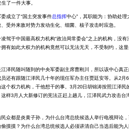
发生了一件大事。
委成立了“国土突发事件
总指挥
中心”，其职能为：协助处理
散、受外来敌对势力发动生化、细菌、核子攻击时应急。
个凌驾于中国最高权力机构“政治局常委会”之上的机构，没有
个拥有如此大权力的机构竟然可以无法无天，不受制约，这显
是江泽民随叫随到的中央军委副主席曹刚川，所以该中心真正
成员还有跟随江泽民几十年的现任军办主任贾廷安等。从2月
这个权力机构，干他想干的事。3月20日胡锦涛按照江泽民
，这样3月人大新修订的宪法正赶上趟儿，江泽民武力攻击台
陆民众都是炎黄子孙，为什么台湾总统候选人举行电视辩论，
偷偷摸摸？为什么台湾总统候选人必须讲清自己当选后能为人