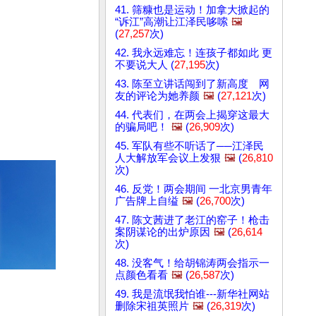
41. 筛糠也是运动！加拿大掀起的
“诉江”高潮让江泽民哆嗦
🖼️
(
27,257
次)
42. 我永远难忘！连孩子都如此 更
不要说大人 (
27,195
次)
43. 陈至立讲话闯到了新高度 网
友的评论为她养颜
🖼️
(
27,121
次)
44. 代表们，在两会上揭穿这最大
的骗局吧！
🖼️
(
26,909
次)
45. 军队有些不听话了──江泽民
人大解放军会议上发狠
🖼️
(
26,810
次)
46. 反党！两会期间 一北京男青年
广告牌上自缢
🖼️
(
26,700
次)
47. 陈文茜进了老江的窑子！枪击
案阴谋论的出炉原因
🖼️
(
26,614
次)
48. 没客气！给胡锦涛两会指示一
点颜色看看
🖼️
(
26,587
次)
49. 我是流氓我怕谁---新华社网站
删除宋祖英照片
🖼️
(
26,319
次)