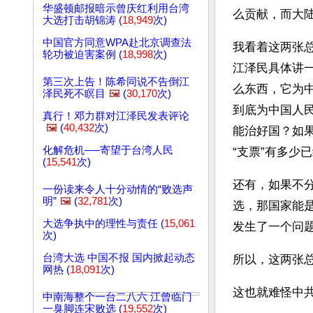
华盛顿邮报暗示曾庆红利用台湾
么贡献，而大陆
大选打击胡锦涛 (
18,949
次)
中国官方同意WPA赴北京调查法
我看着这两张
轮功被迫害案例 (
18,998
次)
江泽民具体讲
第三次上告！陈希同说不告倒江
么东西，它为
泽民死不瞑目
🖼️
(
30,170
次)
到底为中国人
真行！邓力群对江泽民发表评论
🖼️
(
40,432
次)
能治好国？如
化解危机──寄望于台湾人民
“支票”有多少
(
15,541
次)
还有，如果不
一份读来令人十分动情的“败选声
明”
🖼️
(
32,781
次)
选，那国家能
大选争执中的理性与责任 (
15,061
发生了一个问题
次)
台湾大选 中国不报 国内掀起动态
所以，这两张
网热 (
18,091
次)
这也就难怪中共
中南海整个一台二八六 江曾临门
一臭脚连宋败选 (
19,552
次)