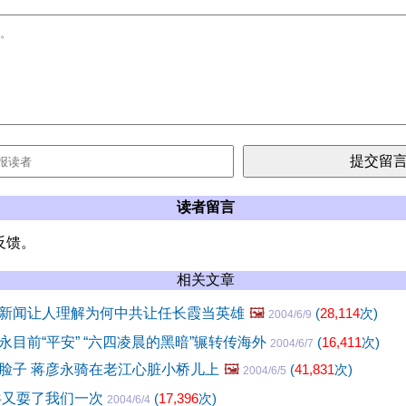
读者留言
反馈。
相关文章
新闻让人理解为何中共让任长霞当英雄
🖼️
(
28,114
次)
2004/6/9
永目前“平安” “六四凌晨的黑暗”辗转传海外
(
16,411
次)
2004/6/7
脸子 蒋彦永骑在老江心脏小桥儿上
🖼️
(
41,831
次)
2004/6/5
共又耍了我们一次
(
17,396
次)
2004/6/4