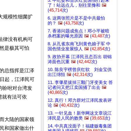
5. 中纪委和曾庆红贺国强打起来
了！站远点儿，别往里搀和
🖼️
(
45,714
次)
大规模性细菌扩
6. 这两张照片是不是中共最怕
的？
🖼️
(
43,758
次)
7. 香港问题成焦点！邓小平被暗
杀档案的曝光原因
🖼️
(
43,487
次)
法律没有机构可
8. 从孔雀东南飞到黄色娘子军 中
然是极其可怕
国色情业发展惊人
🖼️
(
42,854
次)
9. 政协开幕 江泽民丑态百出 胡锦
涛面色沉重
🖼️
(
42,442
次)
10. 陈良宇楞曾庆红软 刘金宝供
的总指挥是江泽
出江绵恒
🖼️
(
42,314
次)
6日起，江泽民可
11. 李肇星拔掉三颗门牙变美女 答
记者问又把江卖国捅了出去
🖼️
的吩咐对台湾发
(
40,865
次)
湾就有法可依
12. 真行！邓力群对江泽民发表评
论
🖼️
(
40,432
次)
13. 一针见血！新华网这文章说江
泽民是人民的败类
🖼️
(
39,653
次)
而大陆的国家领
14. 中共真没面子！福建贩毒集团
民和国家做出什
被美国入境破获
🖼️
(
39,550
次)