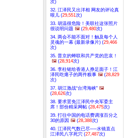
次)
32. 江泽民又出洋相 网友的评论真
哏儿 (
29,551
次)
33. 胡温很危险！美联社这张照片
很说明问题
🖼️
(
29,480
次)
34. 两会不能不面对！触及每个人
灵魂的一幕 (最新录像片) (
29,466
次)
35. 普京的蝉联和共产党的悲哀！
🖼️
(
28,914
次)
36. 李柱铭给香港人挣足面子！江
泽民吃瘪子的两件糗事
🖼️
(
28,829
次)
37. 胡江激战“台湾海峡”
🖼️
(
28,626
次)
38. 要求罢免江泽民中央军委主
席！部份精采网帖 (
28,475
次)
39. 打往中国的电话费调涨百分之
30的原因
🖼️
(
28,388
次)
40. 江泽民气数已尽──水镜直点
江泽民八字死穴 (
27,487
次)