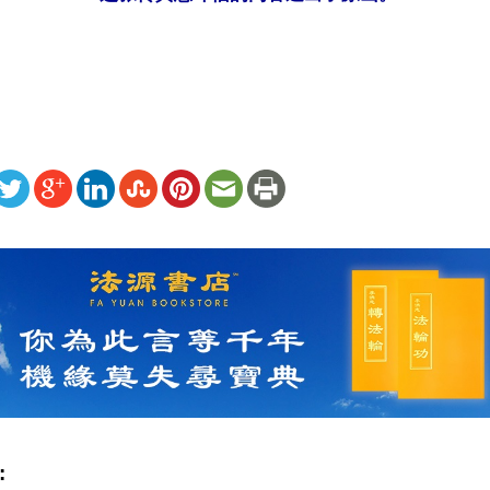
ww.renminbao.com/rmb/articles/2004/3/23/30443.html
: