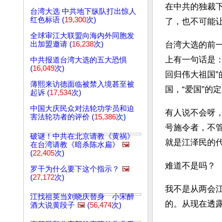
在中共的独裁
台湾大选 中共地下纵队打出惊人
红色标语 (
19,300
次)
了，也不可能
全球审江大联盟向海内外同胞发
出加盟邀请 (
16,238
次)
台湾大选的前一
上有一句话是：
中共报道台湾大选的五大恐惧
(
16,049
次)
回归伟大祖国”
薄熙来访德面临被禁入境甚至被
国，“爱国”的
起诉 (
17,534
次)
中国大庆民众对法轮功学员和迫
有人说不会呀，
害法轮功者的评价 (
15,386
次)
号施令者，不
破谜！中共在北京请教《黄祸》
就是江泽民的
在台湾请教《暗杀陈水扁》
🖼️
(
22,405
次)
难道不是吗？ 
罗干为什么要下这个指示？
🖼️
(
27,172
次)
我不是从两会
江找祖英当刘晓庆替身 小宋醉
的。从现在透
酒大说黄段子
🖼️
(
56,474
次)