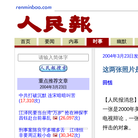
首页
要闻
内幕
时事
幽默
2004年3月23日
这两张照片
重点推荐文章
田恬
2004年3月23日
中共打破沉默 连宋暗暗叫苦
【人民报消息
(
17,310
次)
一张是2000
江泽民要当台湾“万岁” 抢在神探李
昌钰赴台前暴乱
🖼️
(
26,097
次)
电视辩论，一张
抨击的对象。
刑事案陈良宇多嘴多舌 江绵恒
非要周正毅小命
🖼️
(
30,342
次)