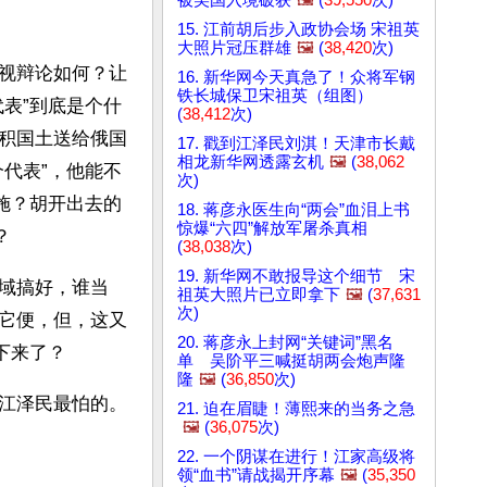
15. 江前胡后步入政协会场 宋祖英
大照片冠压群雄
🖼️
(
38,420
次)
视辩论如何？让
16. 新华网今天真急了！众将军钢
铁长城保卫宋祖英（组图）
表”到底是个什
(
38,412
次)
积国土送给俄国
17. 戳到江泽民刘淇！天津市长戴
相龙新华网透露玄机
🖼️
(
38,062
代表”，他能不
次)
施？胡开出去的
18. 蒋彦永医生向“两会”血泪上书
惊爆“六四”解放军屠杀真相
 
(
38,038
次)
19. 新华网不敢报导这个细节 宋
域搞好，谁当
祖英大照片已立即拿下
🖼️
(
37,631
次)
它便，但，这又
20. 蒋彦永上封网“关键词”黑名
下来了？
单 吴阶平三喊挺胡两会炮声隆
隆
🖼️
(
36,850
次)
江泽民最怕的。
21. 迫在眉睫！薄熙来的当务之急
🖼️
(
36,075
次)
22. 一个阴谋在进行！江家高级将
领“血书”请战揭开序幕
🖼️
(
35,350