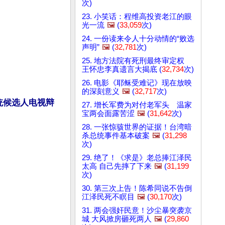
次)
23. 小笑话：程维高投资老江的眼
光一流
🖼️
(
33,059
次)
24. 一份读来令人十分动情的“败选
声明”
🖼️
(
32,781
次)
25. 地方法院有死刑最终审定权
王怀忠李真遗言大揭底 (
32,734
次)
26. 电影《耶稣受难记》现在放映
的深刻意义
🖼️
(
32,717
次)
统候选人电视辩
27. 增长军费为对付老军头 温家
宝两会面露苦涩
🖼️
(
31,642
次)
28. 一张惊骇世界的证据！台湾暗
杀总统事件基本破案
🖼️
(
31,298
次)
29. 绝了！《求是》老总捧江泽民
太高 自己先摔了下来
🖼️
(
31,199
次)
30. 第三次上告！陈希同说不告倒
江泽民死不瞑目
🖼️
(
30,170
次)
31. 两会强奸民意！沙尘暴突袭京
城 大风掀房砸死两人
🖼️
(
29,860