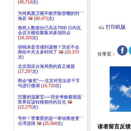
(
45,714
次)
为何凤凰卫视不敢开除歪嘴的刘
海若
🖼️
(
80,471
次)
文章网址: http://w
打印机版
致死人数据估已高达7000 日内瓦
会议大楼前聚集30多国民众
(
18,320
次)
胡锦涛是否感到遗憾？历史不会
再给中共太多时间了
🖼️
(
20,370
分享至：
次)
北京因应台海局势的真正难题
(
17,297
次)
两会“修宪”──北京对宪法若干字
句进行微调 (
16,720
次)
沉重的温家宝──历史考验着胡温
世界应该转移期待的目光
🖼️
(
22,275
次)
号外！李肇星的这一举动将改变
台湾选情
🖼️
(
25,568
次)
读者留言反馈