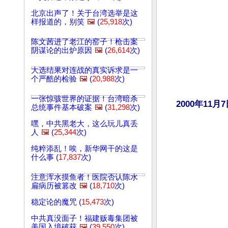
北京出声了！关于台湾选举是这
样报道的，别笑
🖼️
(
25,918
次)
陈文茜进了老江的窑子！枪击案
阴谋论的出炉原因
🖼️
(
26,614
次)
大选结果对连战的真实诉求是一
个严酷的检验
🖼️
(
20,988
次)
一张惊骇世界的证据！台湾暗杀
2000年1
总统事件基本破案
🖼️
(
31,298
次)
嘿，中共黑老大，这么玩儿真丢
人
🖼️
(
25,344
次)
纯粹添乱！唉，新华网干的这是
什么事 (
17,837
次)
注意浑水摸鱼者！医院否认陈水
扁病历被篡改
🖼️
(
18,710
次)
稳定论的魔咒 (
15,473
次)
中共真没面子！福建贩毒集团被
美国入境破获
🖼️
(
39,550
次)