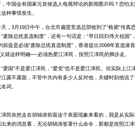
下，中国会有国家元首候选人电视辩论的新闻图片吗？恐怕太
让这种事情发生。
天，3月19日中午，台北市扁莲竞选总部收到了“枪毙”传真
“废除总统直选制度”，还有一句话是：“早日回归伟大祖国”
的前提是必须“废除总统直选制度”，香港提出2008年直选港
定义就这样明确──必须热爱江泽民，按照江泽民的脚步走。
“爱国”不是爱江泽民，“爱党”也不是爱江泽民。但实际上江泽
管江露不露面，不管中共内有多少人反对他，关键时刻他说了算
代名词。
江泽民依然走在胡锦涛前面这个表面现象来看的，我是从实际
露出来的消息看，无论胡锦涛签署什么命令，那都是按照江泽