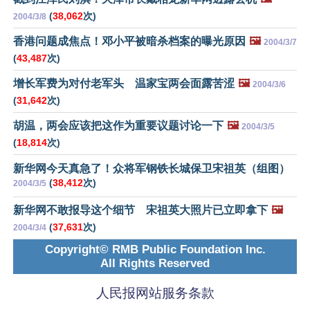
(
38,062
次)
2004/3/8
香港问题成焦点！邓小平被暗杀档案的曝光原因
🖼️
2004/3/7
(
43,487
次)
增长军费为对付老军头 温家宝两会面露苦涩
🖼️
2004/3/6
(
31,642
次)
胡温，两会应该把这作为重要议题讨论一下
🖼️
2004/3/5
(
18,814
次)
新华网今天真急了！众将军钢铁长城保卫宋祖英（组图）
(
38,412
次)
2004/3/5
新华网不敢报导这个细节 宋祖英大照片已立即拿下
🖼️
(
37,631
次)
2004/3/4
Copyright© RMB Public Foundation Inc.
All Rights Reserved
人民报网站服务条款