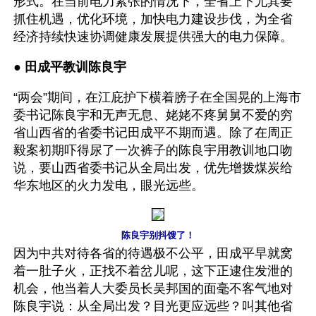
形式。在当前电力紧张的情况下，全省上下尤其要
抓住机遇，优化环境，加快电力建设步伐，为全省
经济持续快速协调健康发展提供强大的电力保障。
● 
田成平教训陈良宇
“两会”期间，在江庇护下横着膀子在全国晃的上海市
委书记陈良宇和无声无息、姥姥不疼舅舅不爱的穷
省山西省的省委书记田成平不期而遇。除了在周正
毅案初期吓得尿了一次裤子的陈良宇用教训地口吻
说，要山西省委书记从全局出发，优先增拨煤炭给
华东地区的火力发电，眼光远些。
陈良宇别抖馊了！
因为中共对待各省的待遇极不公平，田成平早就窝
着一肚子火，正找不着岔儿呢，这下正逮住发泄的
机会，他当着人大委员长吴邦国的面毫不客气地对
陈良宇说：从全局出发？目光更应远些？叫其他省