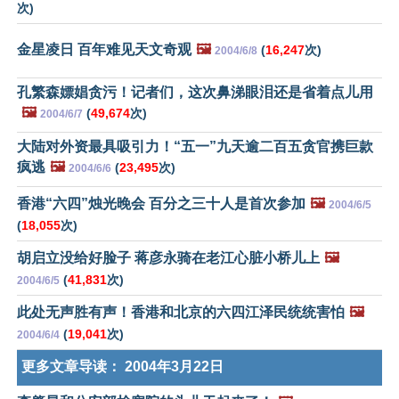
次)
金星凌日 百年难见天文奇观
🖼️
(
16,247
次)
2004/6/8
孔繁森嫖娼贪污！记者们，这次鼻涕眼泪还是省着点儿用
🖼️
(
49,674
次)
2004/6/7
大陆对外资最具吸引力！“五一”九天逾二百五贪官携巨款
疯逃
🖼️
(
23,495
次)
2004/6/6
香港“六四”烛光晚会 百分之三十人是首次参加
🖼️
2004/6/5
(
18,055
次)
胡启立没给好脸子 蒋彦永骑在老江心脏小桥儿上
🖼️
(
41,831
次)
2004/6/5
此处无声胜有声！香港和北京的六四江泽民统统害怕
🖼️
(
19,041
次)
2004/6/4
更多文章导读：
2004年3月22日