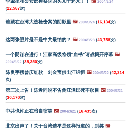
李肇星和公安部检察院的头儿干起来了！
🖼️
2004/3/24
(
22,587
次)
谁藏在台湾大选枪击案的阴影里
🖼️
(
16,134
次)
2004/3/24
这两张照片是不是中共最怕的？
🖼️
(
43,758
次)
2004/3/23
一个阴谋在进行！江家高级将领“血书”请战揭开序幕
🖼️
(
35,350
次)
2004/3/22
陈良宇楞曾庆红软 刘金宝供出江绵恒
🖼️
(
42,314
2004/3/22
次)
第三次上告！陈希同说不告倒江泽民死不瞑目
🖼️
2004/3/21
(
30,170
次)
中共也许正在暗自窃笑
🖼️
(
16,435
次)
2004/3/21
北京出声了！关于台湾选举是这样报道的，别笑
🖼️