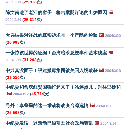
(
25,918
次)
2004/3/20
陈文茜进了老江的窑子！枪击案阴谋论的出炉原因
🖼️
(
26,614
次)
2004/3/20
大选结果对连战的真实诉求是一个严酷的检验
🖼️
2004/3/20
(
20,988
次)
一张惊骇世界的证据！台湾暗杀总统事件基本破案
🖼️
(
31,298
次)
2004/3/19
中共真没面子！福建贩毒集团被美国入境破获
🖼️
2004/3/18
(
39,550
次)
中纪委和曾庆红贺国强打起来了！站远点儿，别往里搀和
🖼️
(
45,714
次)
2004/3/17
号外！李肇星的这一举动将改变台湾选情
🖼️
2004/3/16
(
25,568
次)
中纪委发话！这活动已经引发社会政局骚乱
🖼️
2004/3/16