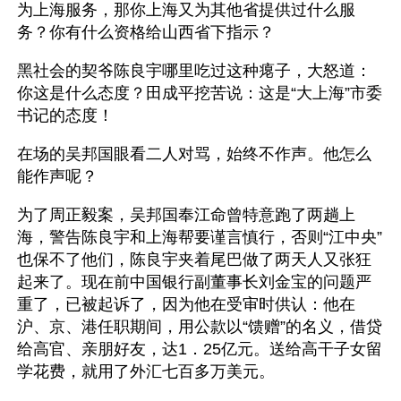
为上海服务，那你上海又为其他省提供过什么服
务？你有什么资格给山西省下指示？
黑社会的契爷陈良宇哪里吃过这种瘪子，大怒道：
你这是什么态度？田成平挖苦说：这是“大上海”市委
书记的态度！
在场的吴邦国眼看二人对骂，始终不作声。他怎么
能作声呢？
为了周正毅案，吴邦国奉江命曾特意跑了两趟上
海，警告陈良宇和上海帮要谨言慎行，否则“江中央”
也保不了他们，陈良宇夹着尾巴做了两天人又张狂
起来了。现在前中国银行副董事长刘金宝的问题严
重了，已被起诉了，因为他在受审时供认：他在
沪、京、港任职期间，用公款以“馈赠”的名义，借贷
给高官、亲朋好友，达1．25亿元。送给高干子女留
学花费，就用了外汇七百多万美元。