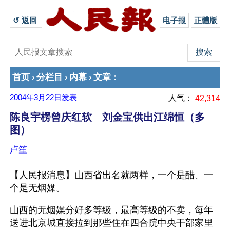
↺ 返回 
电子报
正體版
首页
分栏目
内幕
文章
›
›
›
：
2004年3月22日
发表
人气：
42,314
陈良宇楞曾庆红软 刘金宝供出江绵恒（多
图）
卢笙
【人民报消息】山西省出名就两样，一个是醋、一
个是无烟媒。
山西的无烟媒分好多等级，最高等级的不卖，每年
送进北京城直接拉到那些住在四合院中央干部家里