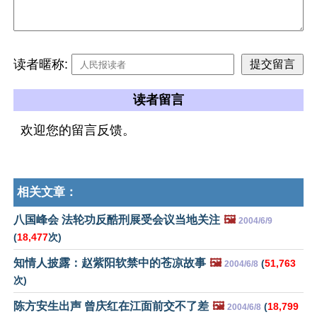
读者暱称:
读者留言
欢迎您的留言反馈。
相关文章：
八国峰会 法轮功反酷刑展受会议当地关注
🖼️
2004/6/9
(
18,477
次)
知情人披露：赵紫阳软禁中的苍凉故事
🖼️
(
51,763
2004/6/8
次)
陈方安生出声 曾庆红在江面前交不了差
🖼️
(
18,799
2004/6/8