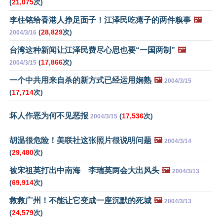
(
21,075
次)
李柱铭给香港人挣足面子！江泽民吃瘪子的两件糗事
🖼️
(
28,829
次)
2004/3/16
台湾这种新闻让江泽民费尽心思也要“一国两制”
🖼️
(
17,866
次)
2004/3/15
一个中共用来自杀的新方式已经运用娴熟
🖼️
2004/3/15
(
17,714
次)
坏人作恶为何不见恶报
(
17,536
次)
2004/3/15
胡温很危险！美联社这张照片很说明问题
🖼️
2004/3/14
(
29,480
次)
被宋祖英打出中南海 李瑞英两会大出风头
🖼️
2004/3/13
(
69,914
次)
救救广州！不能让它变成一座沉默的死城
🖼️
2004/3/13
(
24,579
次)