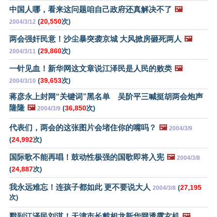
中国人哪，看来这问题咱自己政府还真解决不了
🖼️
(
20,550
次)
2004/3/12
两会强奸民意！沙尘暴突袭京城 大风掀房砸死两人
🖼️
(
29,860
次)
2004/3/11
一针见血！新华网这文章说江泽民是人民的败类
🖼️
(
39,653
次)
2004/3/10
蒋彦永上封网“关键词”黑名单 吴阶平三喊挺胡两会炮声
隆隆
🖼️
(
36,850
次)
2004/3/9
代表们，两会的这张图片会堵住你的嘴吗？
🖼️
2004/3/9
(
24,992
次)
国际歌不能再唱！鼓动性极强的国歌即将入宪
🖼️
2004/3/8
(
24,887
次)
我永远难忘！连孩子都如此 更不要说大人
(
27,195
2004/3/8
次)
戳到江泽民刘淇！天津市长戴相龙新华网透露玄机
🖼️